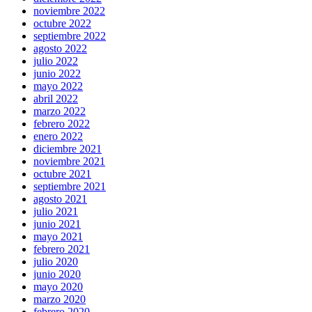
noviembre 2022
octubre 2022
septiembre 2022
agosto 2022
julio 2022
junio 2022
mayo 2022
abril 2022
marzo 2022
febrero 2022
enero 2022
diciembre 2021
noviembre 2021
octubre 2021
septiembre 2021
agosto 2021
julio 2021
junio 2021
mayo 2021
febrero 2021
julio 2020
junio 2020
mayo 2020
marzo 2020
febrero 2020