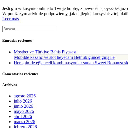
Jeśli gra w kasynie online to Twoje hobby, z pewnością słyszałeś już 
W poniższym artykule podpowiemy, jak najlepiej korzystać z tej plat
Leer más
Buscar:
Entradas recientes
Mostbet ve Türkiye Bahis Piyasası
Mobilde kazanç ve slot heyecanı Bethub güncel giriş ile
Her spin’de eğlenceli kombinasyonlar sunan Sweet Bonanza sl
Comentarios recientes
Archivos
agosto 2026
julio 2026
junio 2026
mayo 2026
abril 2026
marzo 2026
febrero 2026