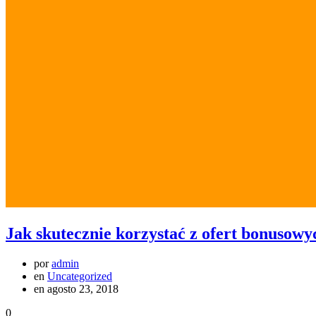
Jak skutecznie korzystać z ofert bonusowy
por
admin
en
Uncategorized
en agosto 23, 2018
0