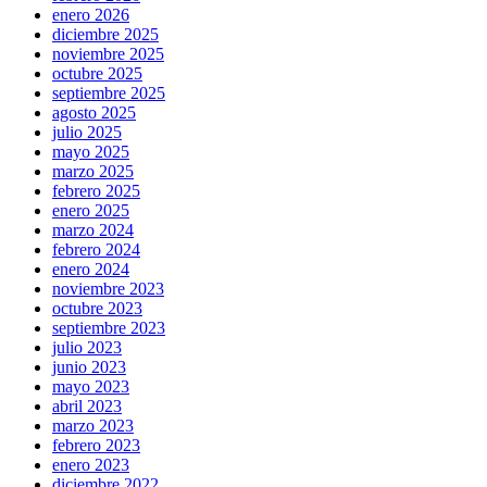
enero 2026
diciembre 2025
noviembre 2025
octubre 2025
septiembre 2025
agosto 2025
julio 2025
mayo 2025
marzo 2025
febrero 2025
enero 2025
marzo 2024
febrero 2024
enero 2024
noviembre 2023
octubre 2023
septiembre 2023
julio 2023
junio 2023
mayo 2023
abril 2023
marzo 2023
febrero 2023
enero 2023
diciembre 2022