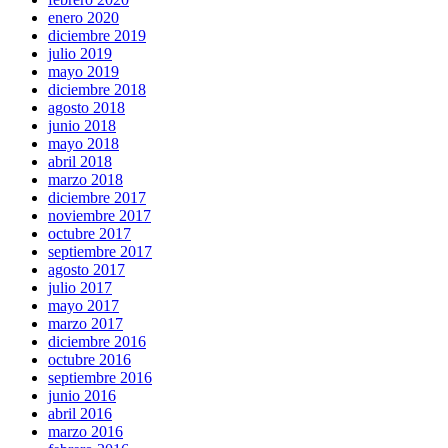
enero 2020
diciembre 2019
julio 2019
mayo 2019
diciembre 2018
agosto 2018
junio 2018
mayo 2018
abril 2018
marzo 2018
diciembre 2017
noviembre 2017
octubre 2017
septiembre 2017
agosto 2017
julio 2017
mayo 2017
marzo 2017
diciembre 2016
octubre 2016
septiembre 2016
junio 2016
abril 2016
marzo 2016