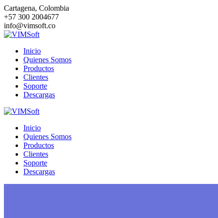
Saltar
Cartagena, Colombia
al
+57 300 2004677
contenido
info@vimsoft.co
Inicio
Quienes Somos
Productos
Clientes
Soporte
Descargas
Inicio
Quienes Somos
Productos
Clientes
Soporte
Descargas