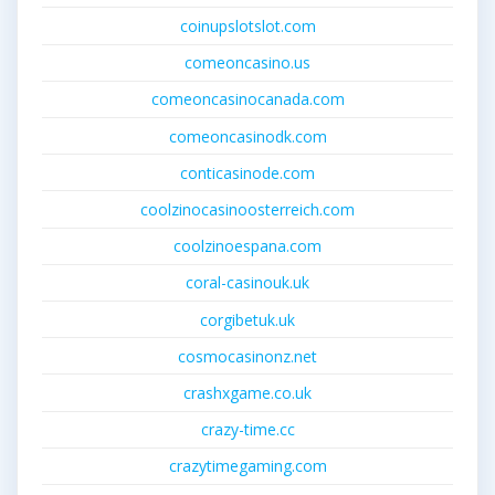
coinupslotslot.com
comeoncasino.us
comeoncasinocanada.com
comeoncasinodk.com
conticasinode.com
coolzinocasinoosterreich.com
coolzinoespana.com
coral-casinouk.uk
corgibetuk.uk
cosmocasinonz.net
crashxgame.co.uk
crazy-time.cc
crazytimegaming.com