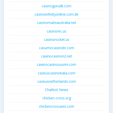
casinogurudk.com
casinoinfinityonline.com.de
casinomateaustralia.net
casinonic.us
casinorocket.us
casumocasinobr.com
caxinocasinonz.net
caxinocasinosuomi.com
cazeuscasinoitalia.com
cazeusnetherlands.com
Chatbot News
chicken-cross.org
chickencrossavis.com