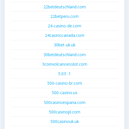
22betdeutschland.com
22betperu.com
24-casino-de.com
24casinocanada.com
30bet-uk.uk
30betdeutschland.com
3coinvolcanoesslot.com
5.03 -1
500-casino-br.com
500-casino.us
500casinoespana.com
500casinopl.com
500casinouk.uk