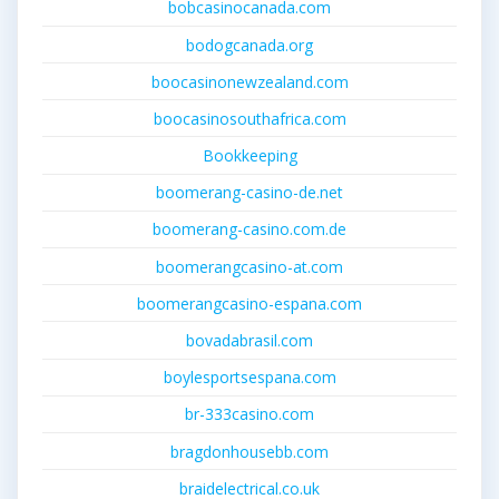
bobcasinocanada.com
bodogcanada.org
boocasinonewzealand.com
boocasinosouthafrica.com
Bookkeeping
boomerang-casino-de.net
boomerang-casino.com.de
boomerangcasino-at.com
boomerangcasino-espana.com
bovadabrasil.com
boylesportsespana.com
br-333casino.com
bragdonhousebb.com
braidelectrical.co.uk