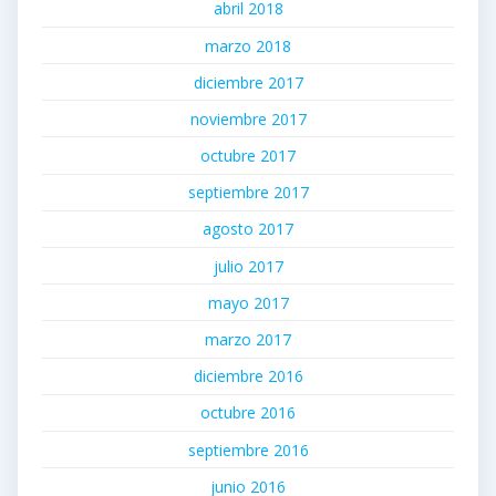
abril 2018
marzo 2018
diciembre 2017
noviembre 2017
octubre 2017
septiembre 2017
agosto 2017
julio 2017
mayo 2017
marzo 2017
diciembre 2016
octubre 2016
septiembre 2016
junio 2016