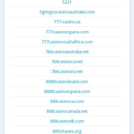
5221
5gringoscasinoaustralia.com
777-casino.us
777casinoespana.com
777casinosouthafrica.com
7bitcasinoaustralia.net
7bitcasinoca.net
7bitcasinonz.net
8888casinobrasil.com
8888casinoespana.com
888casinoca.com
888casinocanada.net
888casinodk.com
88fortunes.org