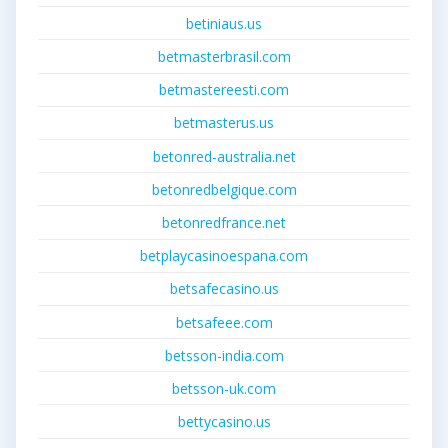
betiniaus.us
betmasterbrasil.com
betmastereesti.com
betmasterus.us
betonred-australia.net
betonredbelgique.com
betonredfrance.net
betplaycasinoespana.com
betsafecasino.us
betsafeee.com
betsson-india.com
betsson-uk.com
bettycasino.us