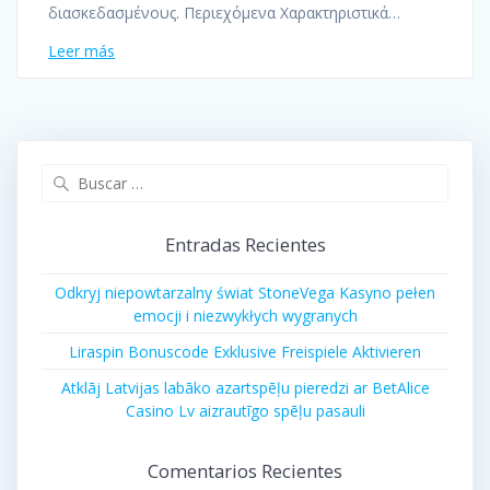
διασκεδασμένους. Περιεχόμενα Χαρακτηριστικά…
Leer más
Buscar:
Entradas Recientes
Odkryj niepowtarzalny świat StoneVega Kasyno pełen
emocji i niezwykłych wygranych
Liraspin Bonuscode Exklusive Freispiele Aktivieren
Atklāj Latvijas labāko azartspēļu pieredzi ar BetAlice
Casino Lv aizrautīgo spēļu pasauli
Comentarios Recientes