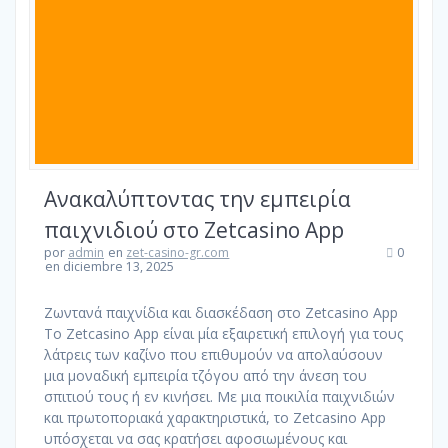
Ανακαλύπτοντας την εμπειρία
παιχνιδιού στο Zetcasino App
por
admin
en
zet-casino-gr.com
0
en diciembre 13, 2025
Ζωντανά παιχνίδια και διασκέδαση στο Zetcasino App
Το Zetcasino App είναι μία εξαιρετική επιλογή για τους
λάτρεις των καζίνο που επιθυμούν να απολαύσουν
μια μοναδική εμπειρία τζόγου από την άνεση του
σπιτιού τους ή εν κινήσει. Με μια ποικιλία παιχνιδιών
και πρωτοποριακά χαρακτηριστικά, το Zetcasino App
υπόσχεται να σας κρατήσει αφοσιωμένους και