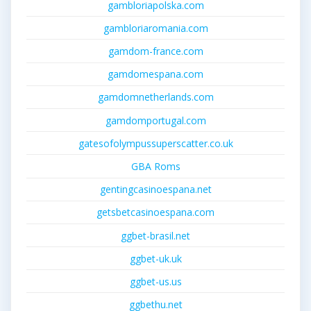
gambloriapolska.com
gambloriaromania.com
gamdom-france.com
gamdomespana.com
gamdomnetherlands.com
gamdomportugal.com
gatesofolympussuperscatter.co.uk
GBA Roms
gentingcasinoespana.net
getsbetcasinoespana.com
ggbet-brasil.net
ggbet-uk.uk
ggbet-us.us
ggbethu.net