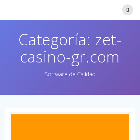
Saltar
al
contenido
Categoría:
zet-
casino-gr.com
Software de Calidad