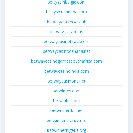
bettyspinbelgie.com
bettyspincanada.com
betway-casino-uk.uk
betway-casino.us
betwaycasinobrasil.com
betwaycasinocanada.net
betwaycasinogamessouthafrica.com
betwaycasinoindia.com
betwaycasinonz.net
betwin-es.com
betwinbe.com
betwinner-bd.net
betwinner-france.net
betwinnernigeria.org