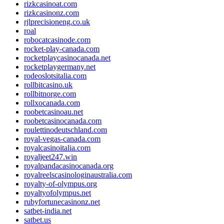
rizkcasinoat.com
rizkcasinonz.com
rjlprecisioneng.co.uk
roal
robocatcasinode.com
rocket-play-canada.com
rocketplaycasinocanada.net
rocketplaygermany.net
rodeoslotsitalia.com
rollbitcasino.uk
rollbitnorge.com
rollxocanada.com
roobetcasinoau.net
roobetcasinocanada.com
roulettinodeutschland.com
royal-vegas-canada.com
royalcasinoitalia.com
royaljeet247.win
royalpandacasinocanada.org
royalreelscasinologinaustralia.com
royalty-of-olympus.org
royaltyofolympus.net
rubyfortunecasinonz.net
satbet-india.net
satbet.us