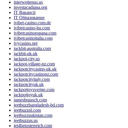
interwettenus.us
investacadiana.org
IT Вакансії
IT Образование
ivibet-casino.com.de
ivibetcasino-hu.com
ivibetcasinoespana.com
ivibetcasinoitalia.com
ivycasino.net
jackbit-australia.com
jackbit-uk.uk
jackpot-city.us
jackpot-village-nz.com
jackpotcitycasino-uk.uk
jackpotcitycasinonz.com
jackpotcityitaly.com
jackpotcityuk.uk
jackpotjoysverige.com
jackpotjoyuk.uk
jamesbrausch.com
jeetbuzzbangladesh-bd.com
jeetbuzznl.com
jeetbuzzpakistan.com
jeetbuzzus.us
jet4betosterreich.com