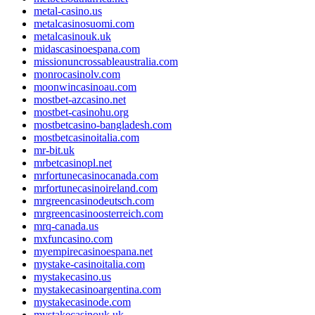
metal-casino.us
metalcasinosuomi.com
metalcasinouk.uk
midascasinoespana.com
missionuncrossableaustralia.com
monrocasinolv.com
moonwincasinoau.com
mostbet-azcasino.net
mostbet-casinohu.org
mostbetcasino-bangladesh.com
mostbetcasinoitalia.com
mr-bit.uk
mrbetcasinopl.net
mrfortunecasinocanada.com
mrfortunecasinoireland.com
mrgreencasinodeutsch.com
mrgreencasinoosterreich.com
mrq-canada.us
mxfuncasino.com
myempirecasinoespana.net
mystake-casinoitalia.com
mystakecasino.us
mystakecasinoargentina.com
mystakecasinode.com
mystakecasinouk.uk