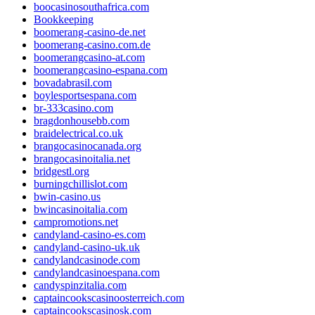
boocasinosouthafrica.com
Bookkeeping
boomerang-casino-de.net
boomerang-casino.com.de
boomerangcasino-at.com
boomerangcasino-espana.com
bovadabrasil.com
boylesportsespana.com
br-333casino.com
bragdonhousebb.com
braidelectrical.co.uk
brangocasinocanada.org
brangocasinoitalia.net
bridgestl.org
burningchillislot.com
bwin-casino.us
bwincasinoitalia.com
campromotions.net
candyland-casino-es.com
candyland-casino-uk.uk
candylandcasinode.com
candylandcasinoespana.com
candyspinzitalia.com
captaincookscasinoosterreich.com
captaincookscasinosk.com