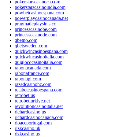
pokerstarscasinoca.com
pokerstarscasinoindia.com
powbetcasinoespana.com
powerplaycasinocanada.net
pragmaticplayslots.cc
princesscasinobe.com
princesscasinode.com
qbetno.com
qbetsweden.com
quickwincasinoespana.com
quickwincasinoitalia.com
quigiococasinoitalia.com
rabonacanada.com
rabonafrance.com
rabonapl.com
razedcasinonz.com
retabetcasinoespana.com
retrobet.us
retrobetturkiye.net
revolutioncasinoitalia.net
richardcasino.us
richardcasinocanada.com
rioaceportugal.com
rizkcasino.uk
rizkcasino.us