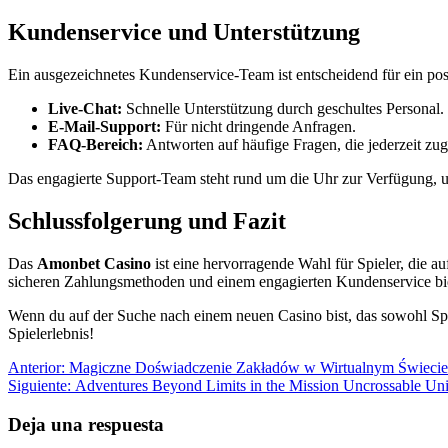
Kundenservice und Unterstützung
Ein ausgezeichnetes Kundenservice-Team ist entscheidend für ein pos
Live-Chat:
Schnelle Unterstützung durch geschultes Personal.
E-Mail-Support:
Für nicht dringende Anfragen.
FAQ-Bereich:
Antworten auf häufige Fragen, die jederzeit zug
Das engagierte Support-Team steht rund um die Uhr zur Verfügung, um s
Schlussfolgerung und Fazit
Das
Amonbet Casino
ist eine hervorragende Wahl für Spieler, die a
sicheren Zahlungsmethoden und einem engagierten Kundenservice biete
Wenn du auf der Suche nach einem neuen Casino bist, das sowohl Spaß
Spielerlebnis!
Navegación
Entrada
Anterior:
Magiczne Doświadczenie Zakładów w Wirtualnym Świeci
anterior:
Siguiente
Siguiente:
Adventures Beyond Limits in the Mission Uncrossable Un
de
entrada:
entradas
Deja una respuesta