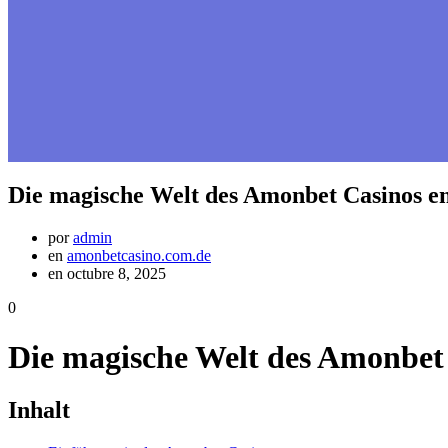
Die magische Welt des Amonbet Casinos e
por
admin
en
amonbetcasino.com.de
en octubre 8, 2025
0
Die magische Welt des Amonbet
Inhalt