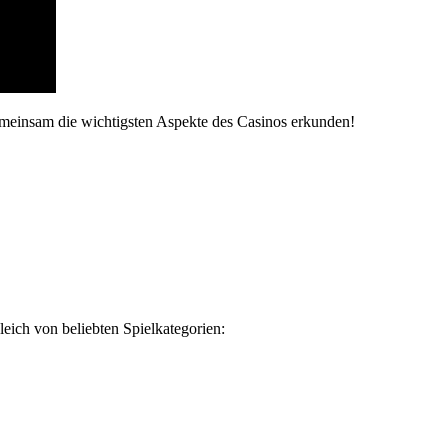
 gemeinsam die wichtigsten Aspekte des Casinos erkunden!
leich von beliebten Spielkategorien: