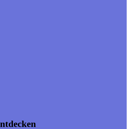
entdecken