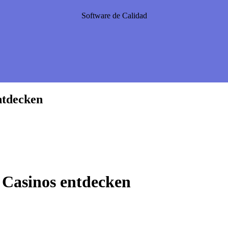
Software de Calidad
ntdecken
 Casinos entdecken