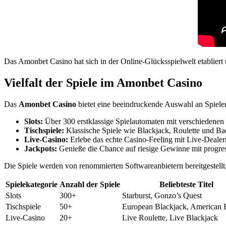
Das Amonbet Casino hat sich in der Online-Glücksspielwelt etabliert 
Vielfalt der Spiele im Amonbet Casino
Das
Amonbet Casino
bietet eine beeindruckende Auswahl an Spielen
Slots:
Über 300 erstklassige Spielautomaten mit verschiedene
Tischspiele:
Klassische Spiele wie Blackjack, Roulette und Bac
Live-Casino:
Erlebe das echte Casino-Feeling mit Live-Dealern
Jackpots:
Genieße die Chance auf riesige Gewinne mit progres
Die Spiele werden von renommierten Softwareanbietern bereitgestellt,
Spielekategorie
Anzahl der Spiele
Beliebteste Titel
Slots
300+
Starburst, Gonzo’s Quest
Tischspiele
50+
European Blackjack, American R
Live-Casino
20+
Live Roulette, Live Blackjack