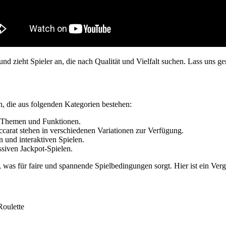
und zieht Spieler an, die nach Qualität und Vielfalt suchen. Lass uns
, die aus folgenden Kategorien bestehen:
n Themen und Funktionen.
carat stehen in verschiedenen Variationen zur Verfügung.
 und interaktiven Spielen.
siven Jackpot-Spielen.
 was für faire und spannende Spielbedingungen sorgt. Hier ist ein Verg
oulette