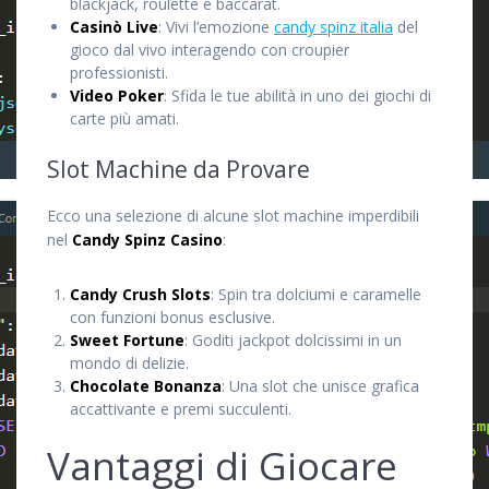
blackjack, roulette e baccarat.
Casinò Live
: Vivi l’emozione
candy spinz italia
del
gioco dal vivo interagendo con croupier
professionisti.
Video Poker
: Sfida le tue abilità in uno dei giochi di
carte più amati.
Slot Machine da Provare
Ecco una selezione di alcune slot machine imperdibili
nel
Candy Spinz Casino
:
Candy Crush Slots
: Spin tra dolciumi e caramelle
con funzioni bonus esclusive.
Sweet Fortune
: Goditi jackpot dolcissimi in un
mondo di delizie.
Chocolate Bonanza
: Una slot che unisce grafica
accattivante e premi succulenti.
Vantaggi di Giocare