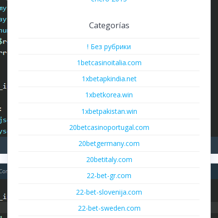
Categorías
! Без рубрики
1betcasinoitalia.com
1xbetapkindia.net
1xbetkorea.win
1xbetpakistan.win
20betcasinoportugal.com
20betgermany.com
20betitaly.com
22-bet-gr.com
22-bet-slovenija.com
22-bet-sweden.com