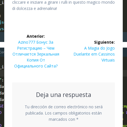
cliccare e iniziare a girare i rulli in questo magico mondo
di dolcezza e adrenalina!
Navegación
Anterior:
de
Entrada
Azino777 Бонус За
Siguiente:
anterior:
Siguiente
Регистрацию – Чем
A Magia do Jogo
entradas
entrada:
Отличается Зеркальная
Duelante em Cassinos
Копия От
Virtuais
Официального Сайта?
Deja una respuesta
Tu dirección de correo electrónico no será
publicada.
Los campos obligatorios están
marcados con
*