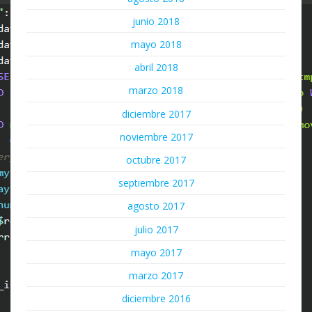
junio 2018
mayo 2018
abril 2018
marzo 2018
diciembre 2017
noviembre 2017
octubre 2017
septiembre 2017
agosto 2017
julio 2017
mayo 2017
marzo 2017
diciembre 2016