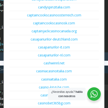
candyspinzitalia.com
captaincookscasinoosterreich.com
captaincookscasinosk.com
captainjackcasinocanada.org
casapariurilor-deutchland.com
casapariurilor-it.com
casapariurilor-nl.com
cashwinnl.net
casiniacasinoitalia.com
casiniaitalia.com
casino-king-be.com
¿Necesitas ayuda?
habla
casino-lab-fr.com
con nosotros
casinobet365bg.com