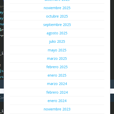
noviembre 2025
octubre 2025
septiembre 2025
agosto 2025
julio 2025
mayo 2025
marzo 2025
febrero 2025
enero 2025
marzo 2024
febrero 2024
enero 2024
noviembre 2023