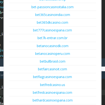
bet-passioncasinoitalia.com
bet365casinoindia.com
bet365dkcasino.com
bet777casinoespana.com
bet7k-entrar.com.br
betanocasinodk.com
betanocasinoperu.com
betbullbrasil.com
betfaircasinoit.com
betflagcasinoespana.com
betfredcasino.us
betfredcasinoespana.com
bethardcasinoespana.com