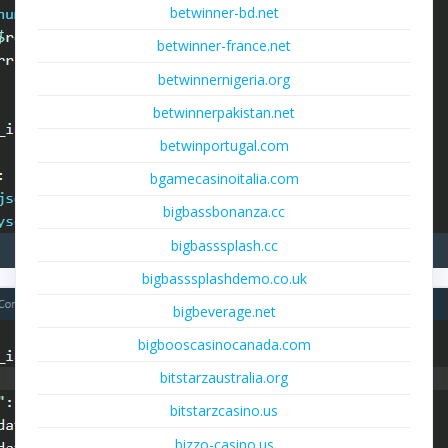
betwinner-bd.net
betwinner-france.net
betwinnernigeria.org
betwinnerpakistan.net
betwinportugal.com
bgamecasinoitalia.com
bigbassbonanza.cc
bigbasssplash.cc
bigbasssplashdemo.co.uk
bigbeverage.net
bigbooscasinocanada.com
bitstarzaustralia.org
bitstarzcasino.us
bizzo-casino.us