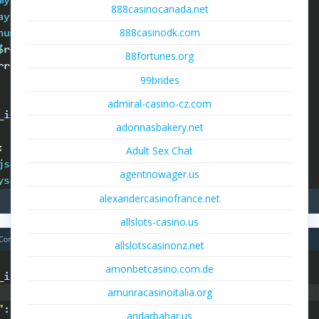
888casinocanada.net
888casinodk.com
88fortunes.org
99brides
admiral-casino-cz.com
adonnasbakery.net
Adult Sex Chat
agentnowager.us
alexandercasinofrance.net
allslots-casino.us
allslotscasinonz.net
amonbetcasino.com.de
amunracasinoitalia.org
andarbahar.us