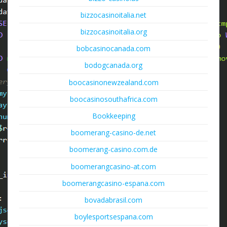
bizzocasinoitalia.net
bizzocasinoitalia.org
bobcasinocanada.com
bodogcanada.org
boocasinonewzealand.com
boocasinosouthafrica.com
Bookkeeping
boomerang-casino-de.net
boomerang-casino.com.de
boomerangcasino-at.com
boomerangcasino-espana.com
bovadabrasil.com
boylesportsespana.com