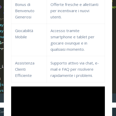
Bonus di
Offerte fresche e allettanti
Benvenuto
per incentivare i nuovi
Generosi
utenti.
Giocabilità
Accesso tramite
Mobile
smartphone e tablet per
giocare ovunque e in
qualsiasi momento.
Assistenza
Supporto attivo via chat, e-
Clienti
mail e FAQ per risolvere
Efficiente
rapidamente i problemi.