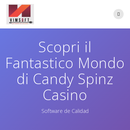
Saltar
al
contenido
Scopri il
Fantastico Mondo
di Candy Spinz
Casino
Software de Calidad