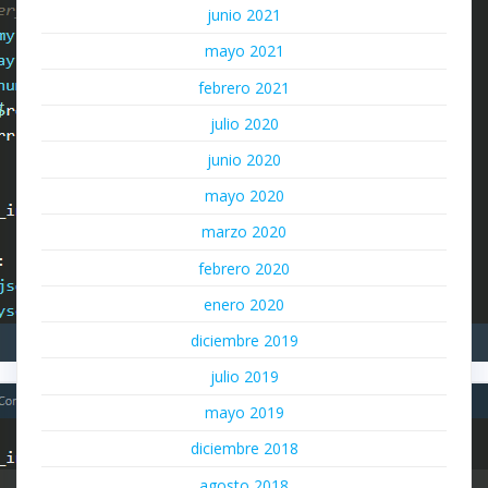
junio 2021
mayo 2021
febrero 2021
julio 2020
junio 2020
mayo 2020
marzo 2020
febrero 2020
enero 2020
diciembre 2019
julio 2019
mayo 2019
diciembre 2018
agosto 2018