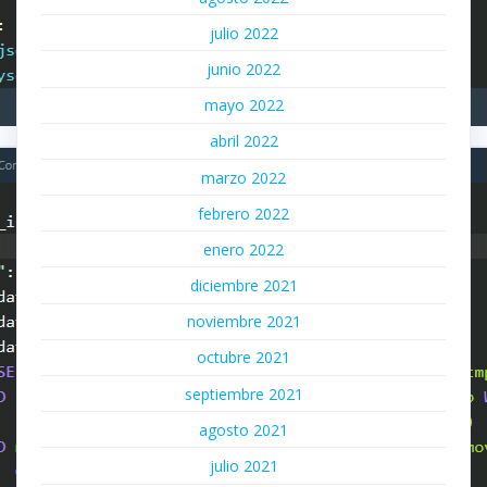
julio 2022
junio 2022
mayo 2022
abril 2022
marzo 2022
febrero 2022
enero 2022
diciembre 2021
noviembre 2021
octubre 2021
septiembre 2021
agosto 2021
julio 2021