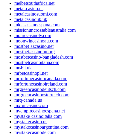
melbetsouthafrica.net
metal-casino.us
metalcasinosuomi.com
metalcasinouk.uk
midascasinoespana.com
missionuncrossableaustralia.com
monrocasinolv.com
moonwincasinoau.com
mostbet-azcasino.net
mostbet-casinohu.org
mostbetcasino-bangladesh.com
mostbetcasinoitalia.com
mr-bit.uk
mrbetcasinopl.net
mrfortunecasinocanada.com
mrfortunecasinoireland.com
mrgreencasinodeutsch.com
mrgreencasinoosterreich.com
mrq-canada.us
mxfuncasino.com
myempirecasinoespana.net
mystake-casinoitalia.com
mystakecasino.us
mystakecasinoargentina.com
mystakecasinode.com