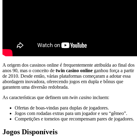
A origem dos cassinos online é frequentemente atribuída ao final dos
anos 90, mas o conceito de
twin casino online
ganhou força a partir
de 2010. Desde então, várias plataformas começaram a adotar essa
abordagem inovadora, oferecendo jogos em dupla e bônus que
garantem uma diversão redobrada.
As características que definem um
twin casino
incluem:
Ofertas de boas-vindas para duplas de jogadores.
Jogos com rodadas extras para um jogador e seu “gêmeo”.
Competições e torneios que recompensam pares de jogadores.
Jogos Disponíveis