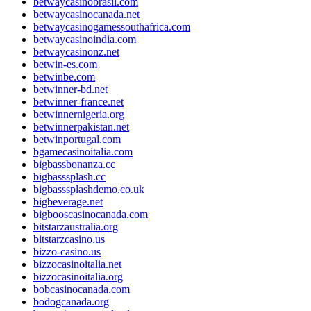
betwaycasinobrasil.com
betwaycasinocanada.net
betwaycasinogamessouthafrica.com
betwaycasinoindia.com
betwaycasinonz.net
betwin-es.com
betwinbe.com
betwinner-bd.net
betwinner-france.net
betwinnernigeria.org
betwinnerpakistan.net
betwinportugal.com
bgamecasinoitalia.com
bigbassbonanza.cc
bigbasssplash.cc
bigbasssplashdemo.co.uk
bigbeverage.net
bigbooscasinocanada.com
bitstarzaustralia.org
bitstarzcasino.us
bizzo-casino.us
bizzocasinoitalia.net
bizzocasinoitalia.org
bobcasinocanada.com
bodogcanada.org