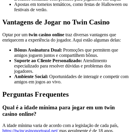
Apostas em torneios temáticos, como festas de Halloween ou
festivais de verão.
Vantagens de Jogar no Twin Casino
Optar por um
twin casino online
traz diversas vantagens que
enriquecem a experiência do jogador. Aqui estão algumas delas:
Bônus Assinatura Dual:
Promoções que permitem que
amigos joguem juntos e compartilhem bônus.
Suporte ao Cliente Personalizado:
Atendimento
especializado para resolver dúvidas e problemas dos
jogadores.
Ambiente Social:
Oportunidades de interagir e competir com
amigos em jogos ao vivo.
Perguntas Frequentes
Qual é a idade mínima para jogar em um twin
casino online?
A idade mínima varia de acordo com a legislação de cada país,
https://twincasinoportugal.net/
mas geralmente é de 18 anos.