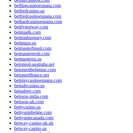
betfaircasinoit.com
betflagcasinoespana.com
betfredcasino.us
betfredcasinoespana.com
bethardcasinoespana.com
betifynorway.com
betiniadk.com
betiniahungary.com
betiniaus.us
betmasterbrasil.com
betmastereesti.com
betmasterus.us
betonred-australia.net
betonredbelgique.com
betonredfrance.net
betplaycasinoespana.com
betsafecasino.us
betsafeee.com
betsson-india.com
betsson-uk.com
bettycasino.us
bettyspinbelgie.com
bettyspincanada.com
betway-casino-uk.uk
betway-casino.us