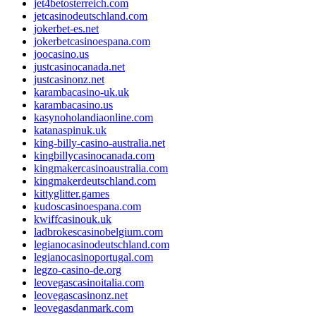
jet4betosterreich.com
jetcasinodeutschland.com
jokerbet-es.net
jokerbetcasinoespana.com
joocasino.us
justcasinocanada.net
justcasinonz.net
karambacasino-uk.uk
karambacasino.us
kasynoholandiaonline.com
katanaspinuk.uk
king-billy-casino-australia.net
kingbillycasinocanada.com
kingmakercasinoaustralia.com
kingmakerdeutschland.com
kittyglitter.games
kudoscasinoespana.com
kwiffcasinouk.uk
ladbrokescasinobelgium.com
legianocasinodeutschland.com
legianocasinoportugal.com
legzo-casino-de.org
leovegascasinoitalia.com
leovegascasinonz.net
leovegasdanmark.com