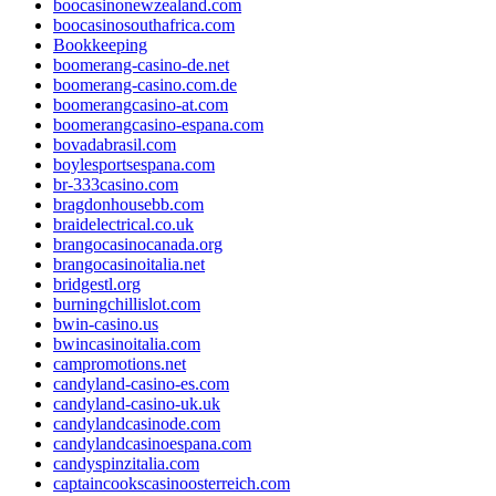
boocasinonewzealand.com
boocasinosouthafrica.com
Bookkeeping
boomerang-casino-de.net
boomerang-casino.com.de
boomerangcasino-at.com
boomerangcasino-espana.com
bovadabrasil.com
boylesportsespana.com
br-333casino.com
bragdonhousebb.com
braidelectrical.co.uk
brangocasinocanada.org
brangocasinoitalia.net
bridgestl.org
burningchillislot.com
bwin-casino.us
bwincasinoitalia.com
campromotions.net
candyland-casino-es.com
candyland-casino-uk.uk
candylandcasinode.com
candylandcasinoespana.com
candyspinzitalia.com
captaincookscasinoosterreich.com