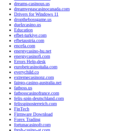
dreams-casinous.us
dreamvegascasinocanada.com
Drivers for Windows 11
dropthebossgame.us
duelzcasino.us
Education
efbet-turkiye.com
efbetaustria.com
encefa.com
energycasino-hu.net
energycasinofi.com
Errors Help-desk
eurobetcasinoitalia.com
everychild.co
extremecasinonz.com
fairgo-casino-australia.net
fatboss.us
fatbosscasinofrance.com
felix-spin-deutschland.com
felixspinosterreich.com
FinTech
Firmware Download
Forex Trading
fortunacasinofr.com
fresh-casino-at.com