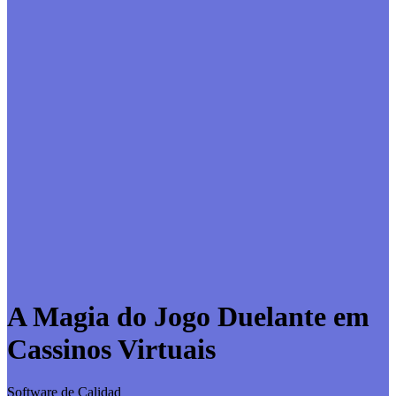
A Magia do Jogo Duelante em
Cassinos Virtuais
Software de Calidad