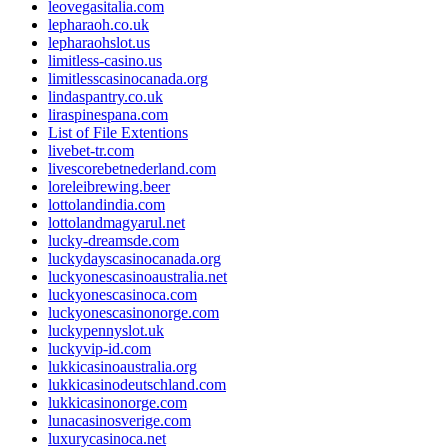
leovegasitalia.com
lepharaoh.co.uk
lepharaohslot.us
limitless-casino.us
limitlesscasinocanada.org
lindaspantry.co.uk
liraspinespana.com
List of File Extentions
livebet-tr.com
livescorebetnederland.com
loreleibrewing.beer
lottolandindia.com
lottolandmagyarul.net
lucky-dreamsde.com
luckydayscasinocanada.org
luckyonescasinoaustralia.net
luckyonescasinoca.com
luckyonescasinonorge.com
luckypennyslot.uk
luckyvip-id.com
lukkicasinoaustralia.org
lukkicasinodeutschland.com
lukkicasinonorge.com
lunacasinosverige.com
luxurycasinoca.net