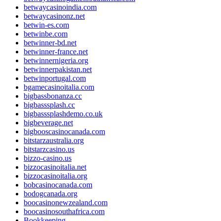
betwaycasinoindia.com
betwaycasinonz.net
betwin-es.com
betwinbe.com
betwinner-bd.net
betwinner-france.net
betwinnernigeria.org
betwinnerpakistan.net
betwinportugal.com
bgamecasinoitalia.com
bigbassbonanza.cc
bigbasssplash.cc
bigbasssplashdemo.co.uk
bigbeverage.net
bigbooscasinocanada.com
bitstarzaustralia.org
bitstarzcasino.us
bizzo-casino.us
bizzocasinoitalia.net
bizzocasinoitalia.org
bobcasinocanada.com
bodogcanada.org
boocasinonewzealand.com
boocasinosouthafrica.com
Bookkeeping