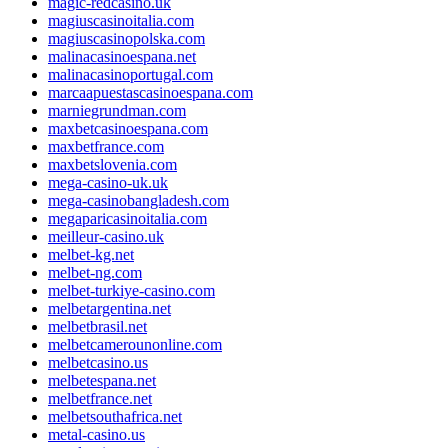
magic-redcasino.uk
magiuscasinoitalia.com
magiuscasinopolska.com
malinacasinoespana.net
malinacasinoportugal.com
marcaapuestascasinoespana.com
marniegrundman.com
maxbetcasinoespana.com
maxbetfrance.com
maxbetslovenia.com
mega-casino-uk.uk
mega-casinobangladesh.com
megaparicasinoitalia.com
meilleur-casino.uk
melbet-kg.net
melbet-ng.com
melbet-turkiye-casino.com
melbetargentina.net
melbetbrasil.net
melbetcamerounonline.com
melbetcasino.us
melbetespana.net
melbetfrance.net
melbetsouthafrica.net
metal-casino.us