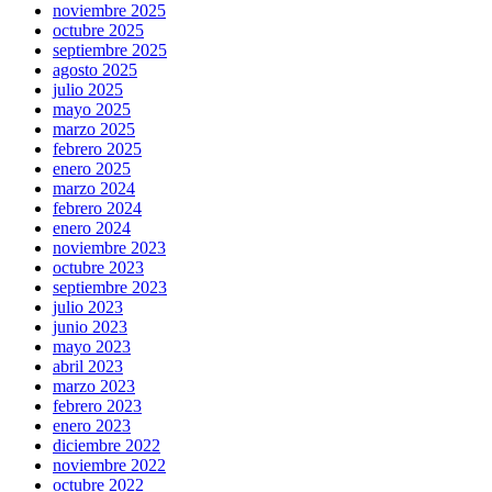
noviembre 2025
octubre 2025
septiembre 2025
agosto 2025
julio 2025
mayo 2025
marzo 2025
febrero 2025
enero 2025
marzo 2024
febrero 2024
enero 2024
noviembre 2023
octubre 2023
septiembre 2023
julio 2023
junio 2023
mayo 2023
abril 2023
marzo 2023
febrero 2023
enero 2023
diciembre 2022
noviembre 2022
octubre 2022