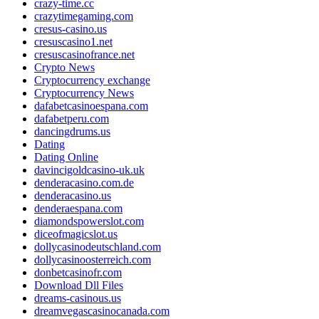
crazy-time.cc
crazytimegaming.com
cresus-casino.us
cresuscasino1.net
cresuscasinofrance.net
Crypto News
Cryptocurrency exchange
Cryptocurrency News
dafabetcasinoespana.com
dafabetperu.com
dancingdrums.us
Dating
Dating Online
davincigoldcasino-uk.uk
denderacasino.com.de
denderacasino.us
denderaespana.com
diamondspowerslot.com
diceofmagicslot.us
dollycasinodeutschland.com
dollycasinoosterreich.com
donbetcasinofr.com
Download Dll Files
dreams-casinous.us
dreamvegascasinocanada.com