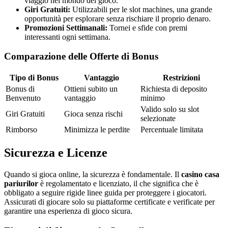
viaggio nel mondo del gioco.
Giri Gratuiti:
Utilizzabili per le slot machines, una grande
opportunità per esplorare senza rischiare il proprio denaro.
Promozioni Settimanali:
Tornei e sfide con premi
interessanti ogni settimana.
Comparazione delle Offerte di Bonus
Tipo di Bonus
Vantaggio
Restrizioni
Bonus di
Ottieni subito un
Richiesta di deposito
Benvenuto
vantaggio
minimo
Valido solo su slot
Giri Gratuiti
Gioca senza rischi
selezionate
Rimborso
Minimizza le perdite
Percentuale limitata
Sicurezza e Licenze
Quando si gioca online, la sicurezza è fondamentale. Il
casino casa
pariurilor
è regolamentato e licenziato, il che significa che è
obbligato a seguire rigide linee guida per proteggere i giocatori.
Assicurati di giocare solo su piattaforme certificate e verificate per
garantire una esperienza di gioco sicura.