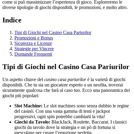
come si può massimizzare l’esperienza di gioco. Esploreremo le
diverse tipologie di giochi disponibili, le promozioni, e molto altro.
Indice
Tipi di Giochi nel Casino Casa Pariurilor
Promozioni e Bonus
Sicurezza e Licenze
Strategie per Vincere
Domande Frequenti
Tipi di Giochi nel Casino Casa Pariurilor
Un aspetto chiave del
casino casa pariurilor
è la varietà di giochi
disponibili. Che tu sia un giocatore esperto o un neofita, troverai
sicuramente qualcosa che farà al caso tuo. Ecco una panoramica dei
giochi più popolari:
Slot Machine:
Le slot machines sono senza dubbio le regine
del casinò. Con una vasta gamma di temi e jackpot
progressivi, ogni spin potrebbe cambiarti la vita!
Giochi da Tavolo:
BlackJack, Roulette, Baccarat. I classici
giochi da tavolo dove la strategia e un pò di fortuna si
mescolano per creare l’emozione perfetta.