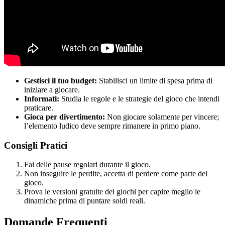
Gestisci il tuo budget:
Stabilisci un limite di spesa prima di
iniziare a giocare.
Informati:
Studia le regole e le strategie del gioco che intendi
praticare.
Gioca per divertimento:
Non giocare solamente per vincere;
l’elemento ludico deve sempre rimanere in primo piano.
Consigli Pratici
Fai delle pause regolari durante il gioco.
Non inseguire le perdite, accetta di perdere come parte del
gioco.
Prova le versioni gratuite dei giochi per capire meglio le
dinamiche prima di puntare soldi reali.
Domande Frequenti