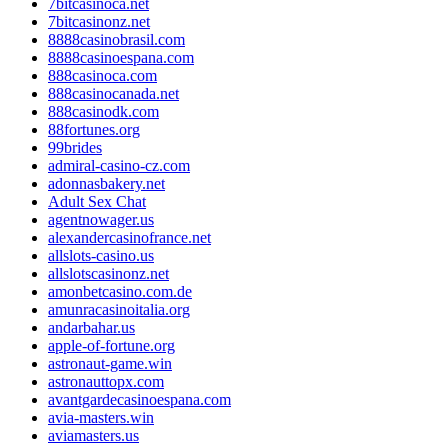
7bitcasinoca.net
7bitcasinonz.net
8888casinobrasil.com
8888casinoespana.com
888casinoca.com
888casinocanada.net
888casinodk.com
88fortunes.org
99brides
admiral-casino-cz.com
adonnasbakery.net
Adult Sex Chat
agentnowager.us
alexandercasinofrance.net
allslots-casino.us
allslotscasinonz.net
amonbetcasino.com.de
amunracasinoitalia.org
andarbahar.us
apple-of-fortune.org
astronaut-game.win
astronauttopx.com
avantgardecasinoespana.com
avia-masters.win
aviamasters.us