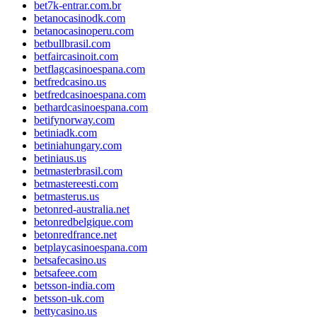
bet7k-entrar.com.br
betanocasinodk.com
betanocasinoperu.com
betbullbrasil.com
betfaircasinoit.com
betflagcasinoespana.com
betfredcasino.us
betfredcasinoespana.com
bethardcasinoespana.com
betifynorway.com
betiniadk.com
betiniahungary.com
betiniaus.us
betmasterbrasil.com
betmastereesti.com
betmasterus.us
betonred-australia.net
betonredbelgique.com
betonredfrance.net
betplaycasinoespana.com
betsafecasino.us
betsafeee.com
betsson-india.com
betsson-uk.com
bettycasino.us