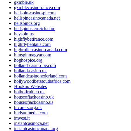
gxmble.uk
gxmblecasinofrance.com
hellspin-casino-pl.com
hellspincasinocanada.net
hellspincz.org
hellspinosterreich.com
heyspin.us
highflybetfrance.com
highflybetitalia.com
highrollercasino-canada.com
hitnspinmagyar.com
hoghospice.org
holland-casino-be.com
holland-casino.uk
hollandcasinonederland.com
hollywoodbetssouthafrica.com
Hookup Websites
hothotfruit.co.uk
houseofjackcasino.uk
houseofjackcasino.us
hrcarers.org.uk
hudsunmedia.com
imvest.it
instantcasinoca.net
instantcasinocanada.org