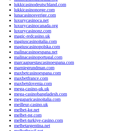
lukkicasinodeutschland.com
lukkicasinonorge.com
lunacasinosverige.com
luxurycasinoca.net
luxurycasinocanada.org
luxurycasinonz.com
magic-redcasino.uk
magiuscasinoitalia.com
magiuscasinopolska.com
malinacasinoespana.net
malinacasinoportugal.com
marcaapuestascasinoespana.com
marniegrundman.com
maxbetcasinoespana.com
maxbetfrance.com
maxbetslovenia.com
mega-casino-uk.uk
mega-casinobangladesh.com
megaparicasinoitalia.com
meilleur-casino.uk
melbet-kg.net
melbet-ng.com
melbet-turkiye-casino.com
melbetargentina.net
melbetbrasil.net