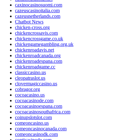
caxinocasinosuomi.com
cazeuscasinoitalia.com
cazeusnetherlands.com
Chatbot News
chicken-cross.org
chickencrossavis.com
chickencrossgame.co.uk
chickengamegambling.org.uk
chickenroadavis.net
chickenroadcanada.org
chickenroadespana.com
chickenroadgame.cc
classiccasino.us
cleopatraslot.us
clovermagiccasino.us
cobragor.org
cocoacasino.us
cocoacasinode.com
cocoacasinoespana.com
cocoacasinosouthafrica.com
coinupslotslot.com
comeoncasino.us
comeoncasinocanada.com
comeoncasinodk.com
conticasinode.com