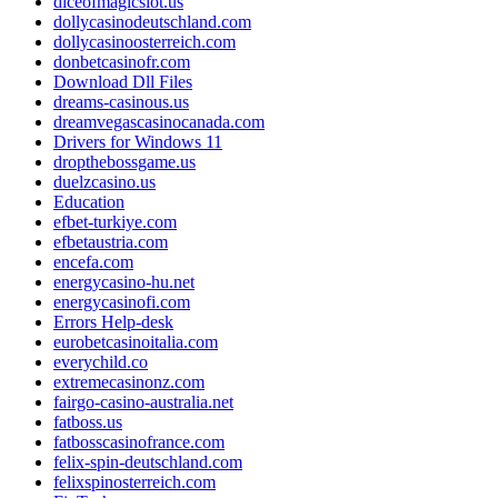
diceofmagicslot.us
dollycasinodeutschland.com
dollycasinoosterreich.com
donbetcasinofr.com
Download Dll Files
dreams-casinous.us
dreamvegascasinocanada.com
Drivers for Windows 11
dropthebossgame.us
duelzcasino.us
Education
efbet-turkiye.com
efbetaustria.com
encefa.com
energycasino-hu.net
energycasinofi.com
Errors Help-desk
eurobetcasinoitalia.com
everychild.co
extremecasinonz.com
fairgo-casino-australia.net
fatboss.us
fatbosscasinofrance.com
felix-spin-deutschland.com
felixspinosterreich.com