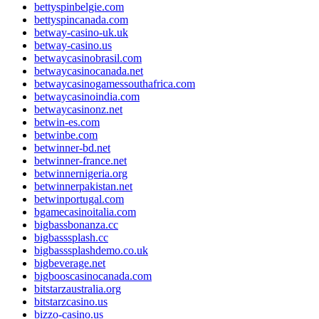
bettyspinbelgie.com
bettyspincanada.com
betway-casino-uk.uk
betway-casino.us
betwaycasinobrasil.com
betwaycasinocanada.net
betwaycasinogamessouthafrica.com
betwaycasinoindia.com
betwaycasinonz.net
betwin-es.com
betwinbe.com
betwinner-bd.net
betwinner-france.net
betwinnernigeria.org
betwinnerpakistan.net
betwinportugal.com
bgamecasinoitalia.com
bigbassbonanza.cc
bigbasssplash.cc
bigbasssplashdemo.co.uk
bigbeverage.net
bigbooscasinocanada.com
bitstarzaustralia.org
bitstarzcasino.us
bizzo-casino.us