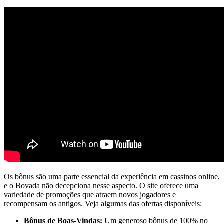
Os bônus são uma parte essencial da experiência em cassinos online,
e o Bovada não decepciona nesse aspecto. O site oferece uma
variedade de promoções que atraem novos jogadores e
recompensam os antigos. Veja algumas das ofertas disponíveis:
Bônus de Boas-Vindas:
Um generoso bônus de 100% no