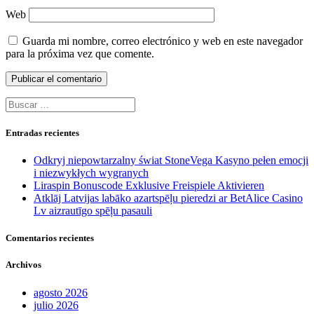
Web
Guarda mi nombre, correo electrónico y web en este navegador
para la próxima vez que comente.
Buscar:
Entradas recientes
Odkryj niepowtarzalny świat StoneVega Kasyno pełen emocji
i niezwykłych wygranych
Liraspin Bonuscode Exklusive Freispiele Aktivieren
Atklāj Latvijas labāko azartspēļu pieredzi ar BetAlice Casino
Lv aizrautīgo spēļu pasauli
Comentarios recientes
Archivos
agosto 2026
julio 2026