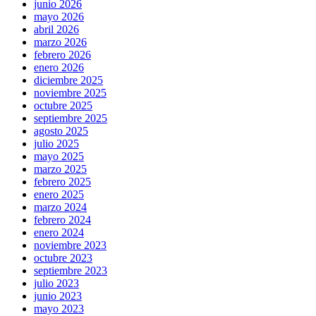
junio 2026
mayo 2026
abril 2026
marzo 2026
febrero 2026
enero 2026
diciembre 2025
noviembre 2025
octubre 2025
septiembre 2025
agosto 2025
julio 2025
mayo 2025
marzo 2025
febrero 2025
enero 2025
marzo 2024
febrero 2024
enero 2024
noviembre 2023
octubre 2023
septiembre 2023
julio 2023
junio 2023
mayo 2023