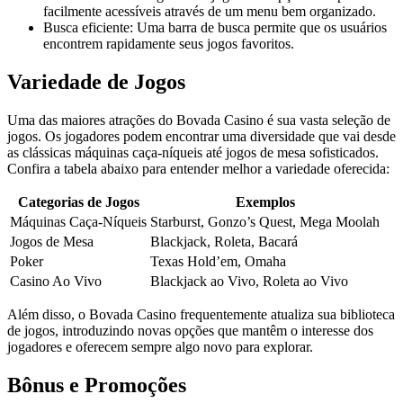
facilmente acessíveis através de um menu bem organizado.
Busca eficiente: Uma barra de busca permite que os usuários
encontrem rapidamente seus jogos favoritos.
Variedade de Jogos
Uma das maiores atrações do Bovada Casino é sua vasta seleção de
jogos. Os jogadores podem encontrar uma diversidade que vai desde
as clássicas máquinas caça-níqueis até jogos de mesa sofisticados.
Confira a tabela abaixo para entender melhor a variedade oferecida:
Categorias de Jogos
Exemplos
Máquinas Caça-Níqueis
Starburst, Gonzo’s Quest, Mega Moolah
Jogos de Mesa
Blackjack, Roleta, Bacará
Poker
Texas Hold’em, Omaha
Casino Ao Vivo
Blackjack ao Vivo, Roleta ao Vivo
Além disso, o Bovada Casino frequentemente atualiza sua biblioteca
de jogos, introduzindo novas opções que mantêm o interesse dos
jogadores e oferecem sempre algo novo para explorar.
Bônus e Promoções