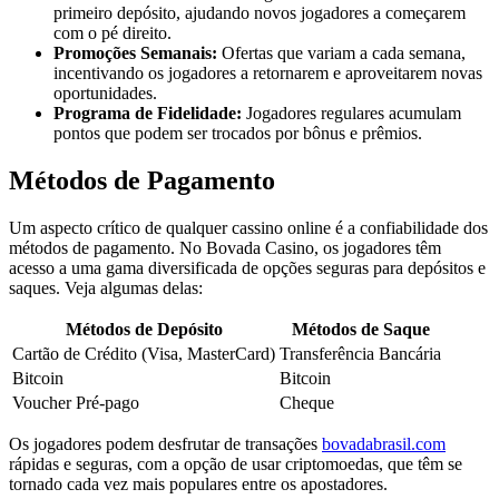
primeiro depósito, ajudando novos jogadores a começarem
com o pé direito.
Promoções Semanais:
Ofertas que variam a cada semana,
incentivando os jogadores a retornarem e aproveitarem novas
oportunidades.
Programa de Fidelidade:
Jogadores regulares acumulam
pontos que podem ser trocados por bônus e prêmios.
Métodos de Pagamento
Um aspecto crítico de qualquer cassino online é a confiabilidade dos
métodos de pagamento. No Bovada Casino, os jogadores têm
acesso a uma gama diversificada de opções seguras para depósitos e
saques. Veja algumas delas:
Métodos de Depósito
Métodos de Saque
Cartão de Crédito (Visa, MasterCard)
Transferência Bancária
Bitcoin
Bitcoin
Voucher Pré-pago
Cheque
Os jogadores podem desfrutar de transações
bovadabrasil.com
rápidas e seguras, com a opção de usar criptomoedas, que têm se
tornado cada vez mais populares entre os apostadores.