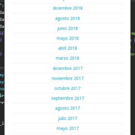
diciembre 2018
agosto 2018
junio 2018
mayo 2018
abril 2018
marzo 2018
diciembre 2017
noviembre 2017
octubre 2017
septiembre 2017
agosto 2017
julio 2017
mayo 2017