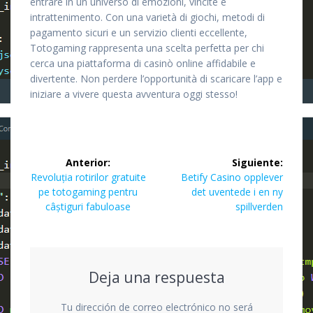
entrare in un universo di emozioni, vincite e
intrattenimento. Con una varietà di giochi, metodi di
pagamento sicuri e un servizio clienti eccellente,
Totogaming rappresenta una scelta perfetta per chi
cerca una piattaforma di casinò online affidabile e
divertente. Non perdere l’opportunità di scaricare l’app e
iniziare a vivere questa avventura oggi stesso!
Navegación
Anterior:
Siguiente:
de
Entrada
Siguiente
Revoluția rotirilor gratuite
Betify Casino opplever
anterior:
entrada:
pe totogaming pentru
det uventede i en ny
entradas
câștiguri fabuloase
spillverden
Deja una respuesta
Tu dirección de correo electrónico no será