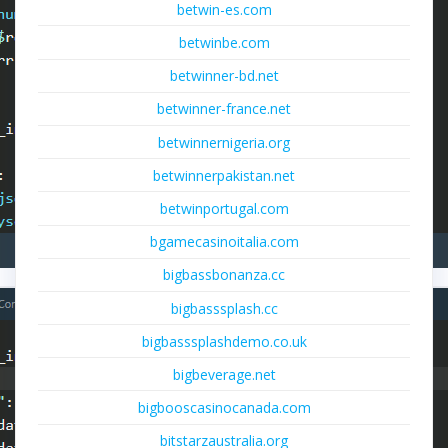
betwin-es.com
betwinbe.com
betwinner-bd.net
betwinner-france.net
betwinnernigeria.org
betwinnerpakistan.net
betwinportugal.com
bgamecasinoitalia.com
bigbassbonanza.cc
bigbasssplash.cc
bigbasssplashdemo.co.uk
bigbeverage.net
bigbooscasinocanada.com
bitstarzaustralia.org