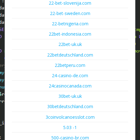
22-bet-slovenija.com
22-bet-sweden.com
22-betnigeria.com
22bet-indonesia.com
22bet-uk.uk
22betdeutschland.com
22betperu.com
24-casino-de.com
24casinocanada.com
30bet-uk.uk
30betdeutschland.com
3coinvolcanoesslot.com
5.03 -1
500-casino-br.com