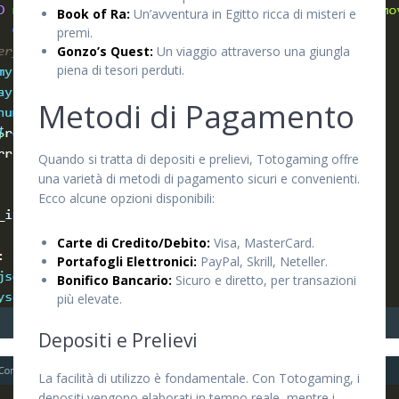
Book of Ra:
Un’avventura in Egitto ricca di misteri e
premi.
Gonzo’s Quest:
Un viaggio attraverso una giungla
piena di tesori perduti.
Metodi di Pagamento
Quando si tratta di depositi e prelievi, Totogaming offre
una varietà di metodi di pagamento sicuri e convenienti.
Ecco alcune opzioni disponibili:
Carte di Credito/Debito:
Visa, MasterCard.
Portafogli Elettronici:
PayPal, Skrill, Neteller.
Bonifico Bancario:
Sicuro e diretto, per transazioni
più elevate.
Depositi e Prelievi
La facilità di utilizzo è fondamentale. Con Totogaming, i
depositi vengono elaborati in tempo reale, mentre i