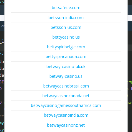
betsafeee.com
betsson-india.com
betsson-uk.com
bettycasino.us
bettyspinbelgie.com
bettyspincanada.com
betway-casino-uk.uk
betway-casino.us
betwaycasinobrasil.com
betwaycasinocanada.net
betwaycasinogamessouthafrica.com
betwaycasinoindia.com
betwaycasinonz.net