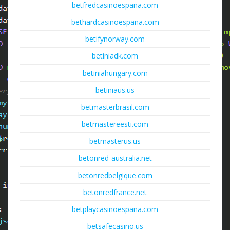
betfredcasinoespana.com
bethardcasinoespana.com
betifynorway.com
betiniadk.com
betiniahungary.com
betiniaus.us
betmasterbrasil.com
betmastereesti.com
betmasterus.us
betonred-australia.net
betonredbelgique.com
betonredfrance.net
betplaycasinoespana.com
betsafecasino.us