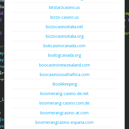
bitstarzcasino.us
bizzo-casino.us
bizzocasinoitalia.net
bizzocasinoitalia.org
bobcasinocanada.com
bodogcanada.org
boocasinonewzealand.com
boocasinosouthafrica.com
Bookkeeping
boomerang-casino-de.net
boomerang-casino.com.de
boomerangcasino-at.com
boomerangcasino-espana.com