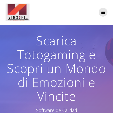
Saltar
al
contenido
Scarica
Totogaming e
Scopri un Mondo
di Emozioni e
Vincite
Software de Calidad