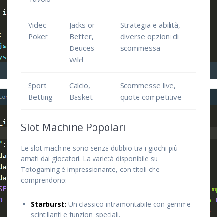
Video
Jacks or
Strategia e abilità,
Poker
Better,
diverse opzioni di
Deuces
scommessa
Wild
Sport
Calcio,
Scommesse live,
Betting
Basket
quote competitive
Slot Machine Popolari
Le slot machine sono senza dubbio tra i giochi più
amati dai giocatori. La varietà disponibile su
Totogaming è impressionante, con titoli che
comprendono:
Starburst:
Un classico intramontabile con gemme
scintillanti e funzioni speciali.