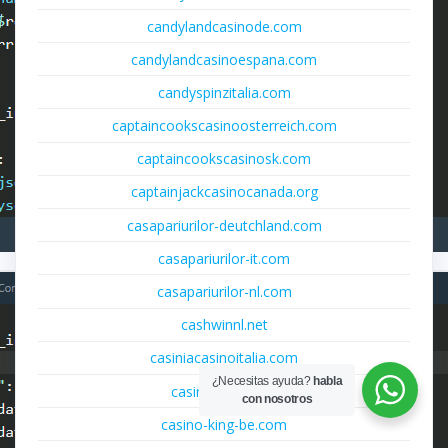
candylandcasinode.com
candylandcasinoespana.com
candyspinzitalia.com
captaincookscasinoosterreich.com
captaincookscasinosk.com
captainjackcasinocanada.org
casapariurilor-deutchland.com
casapariurilor-it.com
casapariurilor-nl.com
cashwinnl.net
casiniacasinoitalia.com
¿Necesitas ayuda?
habla
casiniaitalia.com
con nosotros
casino-king-be.com