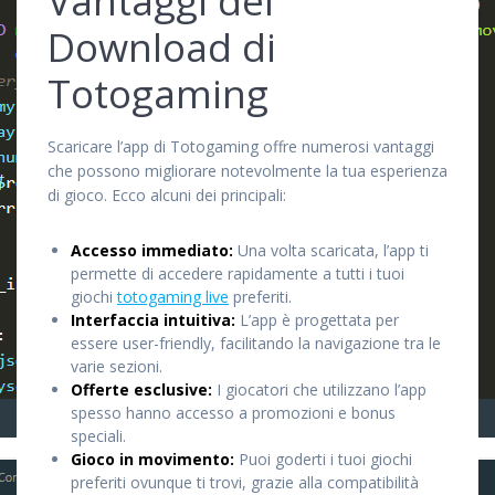
Vantaggi del
Download di
Totogaming
Scaricare l’app di Totogaming offre numerosi vantaggi
che possono migliorare notevolmente la tua esperienza
di gioco. Ecco alcuni dei principali:
Accesso immediato:
Una volta scaricata, l’app ti
permette di accedere rapidamente a tutti i tuoi
giochi
totogaming live
preferiti.
Interfaccia intuitiva:
L’app è progettata per
essere user-friendly, facilitando la navigazione tra le
varie sezioni.
Offerte esclusive:
I giocatori che utilizzano l’app
spesso hanno accesso a promozioni e bonus
speciali.
Gioco in movimento:
Puoi goderti i tuoi giochi
preferiti ovunque ti trovi, grazie alla compatibilità