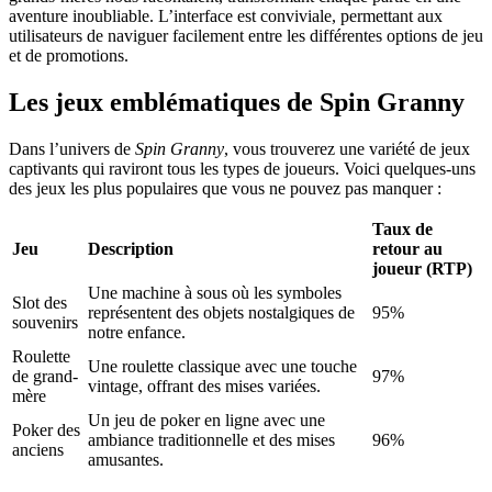
aventure inoubliable. L’interface est conviviale, permettant aux
utilisateurs de naviguer facilement entre les différentes options de jeu
et de promotions.
Les jeux emblématiques de Spin Granny
Dans l’univers de
Spin Granny
, vous trouverez une variété de jeux
captivants qui raviront tous les types de joueurs. Voici quelques-uns
des jeux les plus populaires que vous ne pouvez pas manquer :
Taux de
Jeu
Description
retour au
joueur (RTP)
Une machine à sous où les symboles
Slot des
représentent des objets nostalgiques de
95%
souvenirs
notre enfance.
Roulette
Une roulette classique avec une touche
de grand-
97%
vintage, offrant des mises variées.
mère
Un jeu de poker en ligne avec une
Poker des
ambiance traditionnelle et des mises
96%
anciens
amusantes.