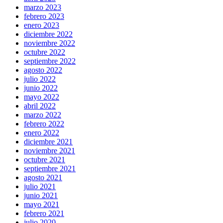
marzo 2023
febrero 2023
enero 2023
diciembre 2022
noviembre 2022
octubre 2022
septiembre 2022
agosto 2022
julio 2022
junio 2022
mayo 2022
abril 2022
marzo 2022
febrero 2022
enero 2022
diciembre 2021
noviembre 2021
octubre 2021
septiembre 2021
agosto 2021
julio 2021
junio 2021
mayo 2021
febrero 2021
julio 2020