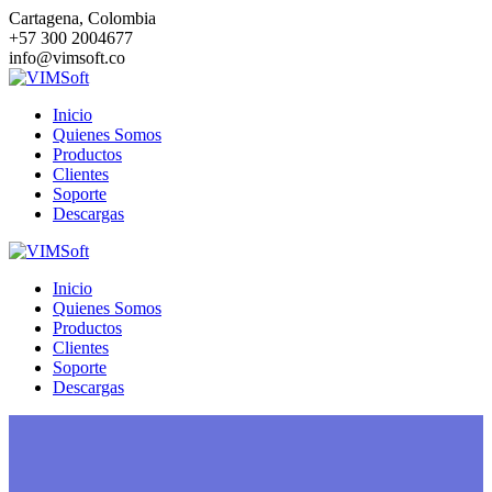
Saltar
Cartagena, Colombia
al
+57 300 2004677
contenido
info@vimsoft.co
Inicio
Quienes Somos
Productos
Clientes
Soporte
Descargas
Inicio
Quienes Somos
Productos
Clientes
Soporte
Descargas