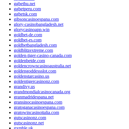
ggbethu.net
ggbetperu.com
ggbetsk.com
gibsoncasinoespana.com
glory-casinobangladesh.net
glorycasinoapp.win
goldbet-de.com
goldbet-es.com
goldbetbangladesh.com
goldblitzextreme.com
golden-tiger-casino-canada.com
goldenbetde.com
goldencrowncasinoaustralia.net
goldengoddessslot.com
goldenstarcasino.us
goldentigercasinonz.com
grandivy.us
grandmondialcasinocanada.org
granmadridespana.net
gransinocasinoespana.com
gratoganacasinoespana.com
gratowincasinoitalia.com
gutscasinonz.com
gutscasinonz.net
gxmble.uk