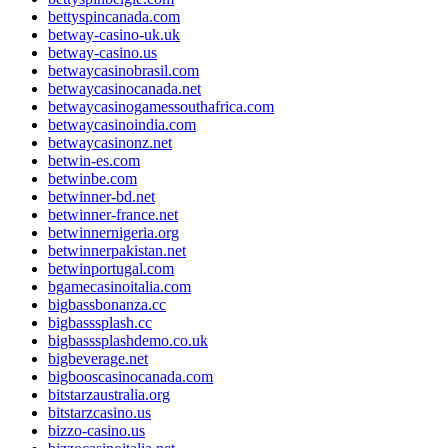
bettyspincanada.com
betway-casino-uk.uk
betway-casino.us
betwaycasinobrasil.com
betwaycasinocanada.net
betwaycasinogamessouthafrica.com
betwaycasinoindia.com
betwaycasinonz.net
betwin-es.com
betwinbe.com
betwinner-bd.net
betwinner-france.net
betwinnernigeria.org
betwinnerpakistan.net
betwinportugal.com
bgamecasinoitalia.com
bigbassbonanza.cc
bigbasssplash.cc
bigbasssplashdemo.co.uk
bigbeverage.net
bigbooscasinocanada.com
bitstarzaustralia.org
bitstarzcasino.us
bizzo-casino.us