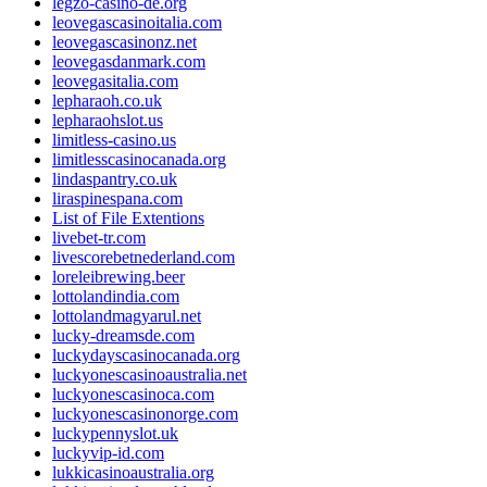
legzo-casino-de.org
leovegascasinoitalia.com
leovegascasinonz.net
leovegasdanmark.com
leovegasitalia.com
lepharaoh.co.uk
lepharaohslot.us
limitless-casino.us
limitlesscasinocanada.org
lindaspantry.co.uk
liraspinespana.com
List of File Extentions
livebet-tr.com
livescorebetnederland.com
loreleibrewing.beer
lottolandindia.com
lottolandmagyarul.net
lucky-dreamsde.com
luckydayscasinocanada.org
luckyonescasinoaustralia.net
luckyonescasinoca.com
luckyonescasinonorge.com
luckypennyslot.uk
luckyvip-id.com
lukkicasinoaustralia.org