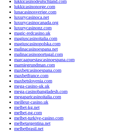
lukkicasinodeutschland.com
lukkicasinonorge.com
lunacasinosverige.com
luxurycasinoca.net
luxurycasinocanada.org
luxurycasinonz.com
magic-redcasino.uk
magiuscasinoitalia.com
magiuscasinopolska.com
malinacasinoespana.net
malinacasinoportugal.com
marcaapuestascasinoespana.com
marniegrundman.com
maxbetcasinoespana.com
maxbetfrance.com
maxbetslovenia.com
mega-casino-uk.uk
mega-casinobangladesh.com
megaparicasinoitalia.com
meilleur-casino.uk
melbet-kg.net
melbet-ng.com
melbet-turkiye-casino.com
melbetargentina.net
melbetbrasil.net