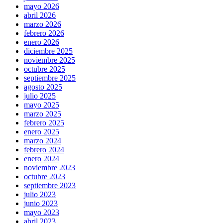
mayo 2026
abril 2026
marzo 2026
febrero 2026
enero 2026
diciembre 2025
noviembre 2025
octubre 2025
septiembre 2025
agosto 2025
julio 2025
mayo 2025
marzo 2025
febrero 2025
enero 2025
marzo 2024
febrero 2024
enero 2024
noviembre 2023
octubre 2023
septiembre 2023
julio 2023
junio 2023
mayo 2023
abril 2023