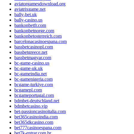
aviatorgamesdownload.org
aviatrixgame.net
bally-bet.uk
bally-casino.us
bankonbetfr.com
bankonbetnorge.com
bankonbetosterreich.com
barcelonacasinoespana.com
bassbetcasinopl.com
bassbetgreece.net
bassbetmagyar.com
bc-game-casino.us
bc-game-uk.uk
bc-gameindia.net
bc-gamenigeria.com
bcgame-turkiye.com
bcgamepl.com
bcgameportugal.com
bdmbet-deutschland.net
bdmbetcasino.vip
bet-passioncasinoitalia.com
bet365casinoindia.com
bet365dkcasino.com
bet777casinoespana.com
bet7k-entrar.com.br