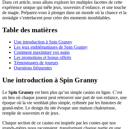
Dans cet article, nous allons explorer les multiples facettes de cette
expérience unique qui mêle jeux, souvenirs d’enfance, et une touche
de magie. Préparez-vous à plonger dans un monde où la chance et la
nostalgie s’entrelacent pour créer des moments inoubliables.
Table des matières
Une introduction à Spin Granny
Les jeux emblématiques de Spin Granny
Comment maximiser vos gains
Les promotions et bonus offerts
Témoignages de joueurs
Questions fréquentes
Une introduction à Spin Granny
Le
Spin Granny
est bien plus qu’un simple casino en ligne. C’est
un lieu où chaque joueur peut retrouver une part de son enfance, une
époque où la vie semblait plus simple, rythmée par les histoires de
grand-mère. Le design du site évoque une maison chaleureuse,
remplie de souvenirs et de jeux.
Chaque section de ce casino est inspirée par les contes que nos
grands-mères nous racontaient, transformant chaque partie en une