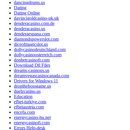
dancingdrums.us
Dating
Dating Online
davincigoldcasino-uk.uk
denderacasino.com.de
denderacasino.us
denderaespana.com
diamondspowerslot.com
diceofmagicslot.us
dollycasinodeutschland.com
dollycasinoosterreich.com
donbetcasinofr.com
Download Dll Files
dreams-casinous.us
dreamvegascasinocanada.com
Drivers for Windows 11
dropthebossgame.us
duelzcasino.us
Education
efbet-turkiye.com
efbetaustria.com
encefa.com
energycasino-hu.net
energycasinofi.com
Errors Help-desk