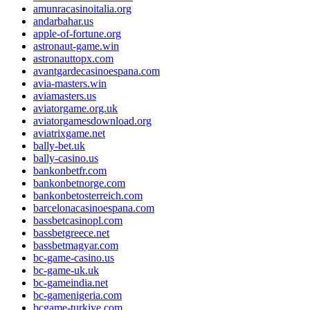
amunracasinoitalia.org
andarbahar.us
apple-of-fortune.org
astronaut-game.win
astronauttopx.com
avantgardecasinoespana.com
avia-masters.win
aviamasters.us
aviatorgame.org.uk
aviatorgamesdownload.org
aviatrixgame.net
bally-bet.uk
bally-casino.us
bankonbetfr.com
bankonbetnorge.com
bankonbetosterreich.com
barcelonacasinoespana.com
bassbetcasinopl.com
bassbetgreece.net
bassbetmagyar.com
bc-game-casino.us
bc-game-uk.uk
bc-gameindia.net
bc-gamenigeria.com
bcgame-turkiye.com