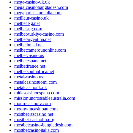
mega-casino-uk.uk
mega-casinobangladesh.com
megaparicasinoitalia.com
meilleur-casino.uk
melbet-kg.net
melbet-ng.com
melbet-turkiye-casino.com
melbetargentina.net
melbetbrasil.net
melbetcamerounonline.com
melbetcasino.us
melbetespana.net
melbetfrance.net
melbetsouthafrica.net
metal-casino.us
metalcasinosuomi.com
metalcasinouk.uk
midascasinoespana.com
missionuncrossableaustralia.com
monrocasinolv.com
moonwincasinoau.com
mostbet-azcasino.net
mostbet-casinohu.org
mostbetcasino-bangladesh.com
mostbetcasinoitalia.com