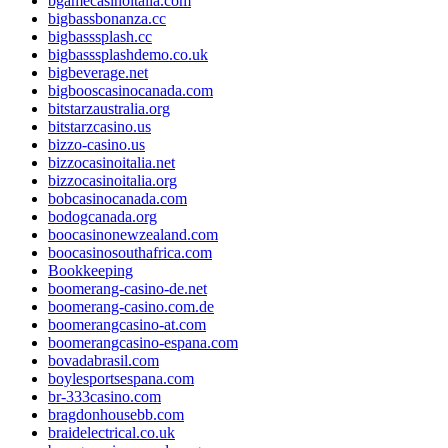
bgamecasinoitalia.com
bigbassbonanza.cc
bigbasssplash.cc
bigbasssplashdemo.co.uk
bigbeverage.net
bigbooscasinocanada.com
bitstarzaustralia.org
bitstarzcasino.us
bizzo-casino.us
bizzocasinoitalia.net
bizzocasinoitalia.org
bobcasinocanada.com
bodogcanada.org
boocasinonewzealand.com
boocasinosouthafrica.com
Bookkeeping
boomerang-casino-de.net
boomerang-casino.com.de
boomerangcasino-at.com
boomerangcasino-espana.com
bovadabrasil.com
boylesportsespana.com
br-333casino.com
bragdonhousebb.com
braidelectrical.co.uk