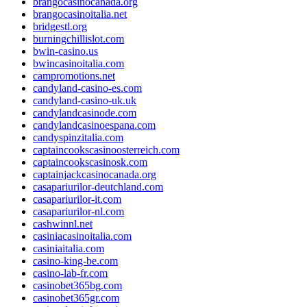
brangocasinocanada.org
brangocasinoitalia.net
bridgestl.org
burningchillislot.com
bwin-casino.us
bwincasinoitalia.com
campromotions.net
candyland-casino-es.com
candyland-casino-uk.uk
candylandcasinode.com
candylandcasinoespana.com
candyspinzitalia.com
captaincookscasinoosterreich.com
captaincookscasinosk.com
captainjackcasinocanada.org
casapariurilor-deutchland.com
casapariurilor-it.com
casapariurilor-nl.com
cashwinnl.net
casiniacasinoitalia.com
casiniaitalia.com
casino-king-be.com
casino-lab-fr.com
casinobet365bg.com
casinobet365gr.com