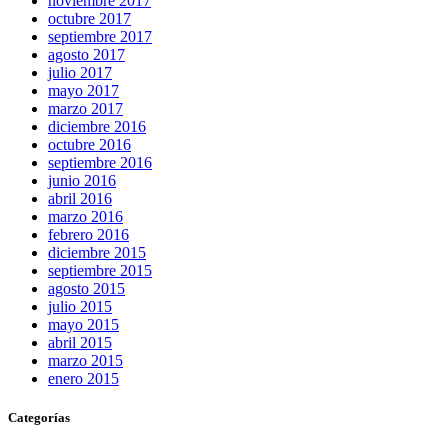
noviembre 2017
octubre 2017
septiembre 2017
agosto 2017
julio 2017
mayo 2017
marzo 2017
diciembre 2016
octubre 2016
septiembre 2016
junio 2016
abril 2016
marzo 2016
febrero 2016
diciembre 2015
septiembre 2015
agosto 2015
julio 2015
mayo 2015
abril 2015
marzo 2015
enero 2015
Categorías