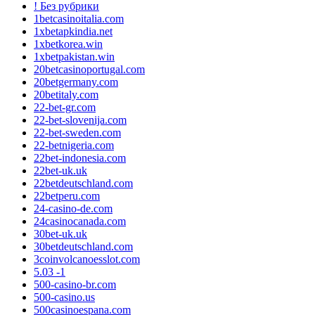
! Без рубрики
1betcasinoitalia.com
1xbetapkindia.net
1xbetkorea.win
1xbetpakistan.win
20betcasinoportugal.com
20betgermany.com
20betitaly.com
22-bet-gr.com
22-bet-slovenija.com
22-bet-sweden.com
22-betnigeria.com
22bet-indonesia.com
22bet-uk.uk
22betdeutschland.com
22betperu.com
24-casino-de.com
24casinocanada.com
30bet-uk.uk
30betdeutschland.com
3coinvolcanoesslot.com
5.03 -1
500-casino-br.com
500-casino.us
500casinoespana.com