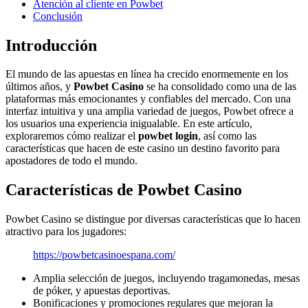
Atención al cliente en Powbet
Conclusión
Introducción
El mundo de las apuestas en línea ha crecido enormemente en los
últimos años, y
Powbet Casino
se ha consolidado como una de las
plataformas más emocionantes y confiables del mercado. Con una
interfaz intuitiva y una amplia variedad de juegos, Powbet ofrece a
los usuarios una experiencia inigualable. En este artículo,
exploraremos cómo realizar el
powbet login
, así como las
características que hacen de este casino un destino favorito para
apostadores de todo el mundo.
Características de Powbet Casino
Powbet Casino se distingue por diversas características que lo hacen
atractivo para los jugadores:
https://powbetcasinoespana.com/
Amplia selección de juegos, incluyendo tragamonedas, mesas
de póker, y apuestas deportivas.
Bonificaciones y promociones regulares que mejoran la