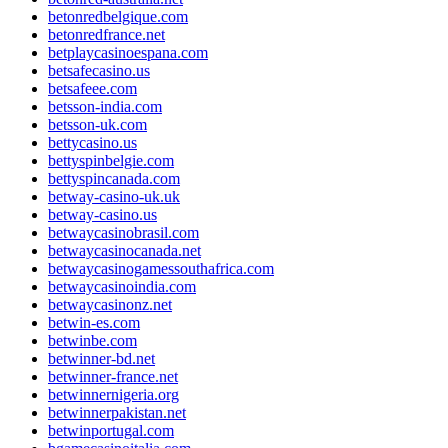
betonredbelgique.com
betonredfrance.net
betplaycasinoespana.com
betsafecasino.us
betsafeee.com
betsson-india.com
betsson-uk.com
bettycasino.us
bettyspinbelgie.com
bettyspincanada.com
betway-casino-uk.uk
betway-casino.us
betwaycasinobrasil.com
betwaycasinocanada.net
betwaycasinogamessouthafrica.com
betwaycasinoindia.com
betwaycasinonz.net
betwin-es.com
betwinbe.com
betwinner-bd.net
betwinner-france.net
betwinnernigeria.org
betwinnerpakistan.net
betwinportugal.com