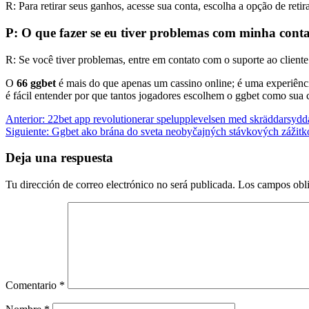
R: Para retirar seus ganhos, acesse sua conta, escolha a opção de retir
P: O que fazer se eu tiver problemas com minha cont
R: Se você tiver problemas, entre em contato com o suporte ao cliente 
O
66 ggbet
é mais do que apenas um cassino online; é uma experiênc
é fácil entender por que tantos jogadores escolhem o ggbet como sua c
Navegación
Entrada
Anterior:
22bet app revolutionerar spelupplevelsen med skräddarsydda
anterior:
Siguiente
Siguiente:
Ggbet ako brána do sveta neobyčajných stávkových zážitk
de
entrada:
entradas
Deja una respuesta
Tu dirección de correo electrónico no será publicada.
Los campos obli
Comentario
*