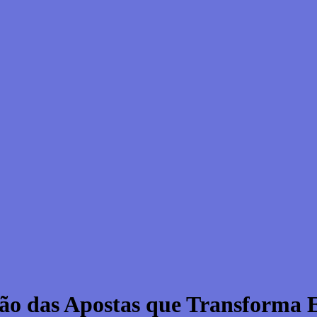
ção das Apostas que Transforma 