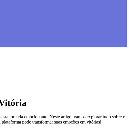
Vitória
esta jornada emocionante. Neste artigo, vamos explorar tudo sobre o
a plataforma pode transformar suas emoções em vitórias!