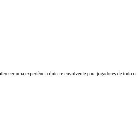
oferecer uma experiência única e envolvente para jogadores de todo o