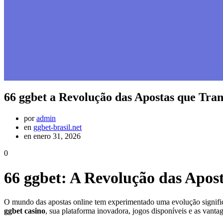
66 ggbet a Revolução das Apostas que Tra
por
admin
en
ggbet-brasil.net
en enero 31, 2026
0
66 ggbet: A Revolução das Apos
O mundo das apostas online tem experimentado uma evolução signific
ggbet casino
, sua plataforma inovadora, jogos disponíveis e as vant