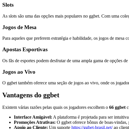
Slots
As slots são uma das opções mais populares no ggbet. Com uma coleçã
Jogos de Mesa
Para aqueles que preferem estratégia e habilidade, os jogos de mesa c
Apostas Esportivas
Os fãs de esportes podem desfrutar de uma ampla gama de opções de apos
Jogos ao Vivo
O ggbet também oferece uma seção de jogos ao vivo, onde os jogadore
Vantagens do ggbet
Existem várias razões pelas quais os jogadores escolhem o
66 ggbet
c
Interface Amigável:
A plataforma é projetada para ser intuiti
Promoções Atrativas:
O ggbet oferece bônus de boas-vindas, 
Apoio ao Cliente:
Um suporte
https://ggbet-brasil.net/
ao clien