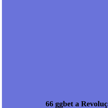
66 ggbet a Revolu