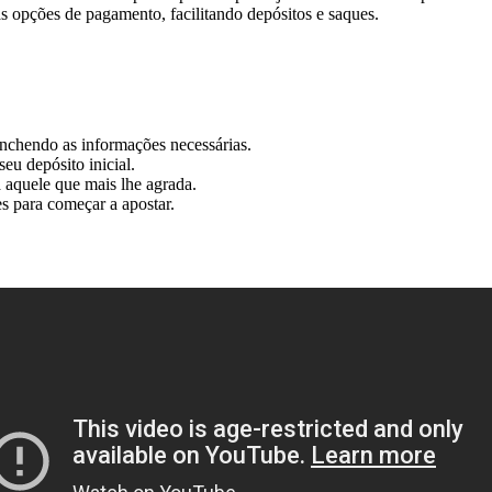
s opções de pagamento, facilitando depósitos e saques.
enchendo as informações necessárias.
u depósito inicial.
 aquele que mais lhe agrada.
es para começar a apostar.