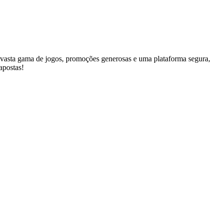
 vasta gama de jogos, promoções generosas e uma plataforma segura,
apostas!