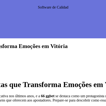
Software de Calidad
nsforma Emoções em Vitória
tas que Transforma Emoções em 
ativa nos últimos anos, e a
66 ggbet
se destaca como um protagonista n
agens que oferecem aos apostadores. Prepare-se para descobrir como ess