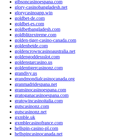
gibsoncasinoespana.com
glory-casinobangladesh.net
glorycasinoapp.win
goldbet-de.com
goldbet-es.com
goldbetbangladesh.com
goldblitzextreme.com
golden-tiger-casino-canada.com
goldenbetde.com
goldencrowncasinoaustralia.net
goldengoddessslot.com
goldenstarcasino.us
goldentigercasinonz.com
grandivy.us
grandmondialcasinocanada.org
granmadridespana.net
gransinocasinoespana.com
gratoganacasinoespana.com
gratowincasinoitalia.com
gutscasinonz.com
gutscasinonz.net
gxmble.uk
gxmblecasinofrance.com
hellspin-casino-pl.com
hellspincasinocanada.net