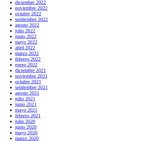
diciembre 2022
noviembre 2022
octubre 2022
septiembre 2022
agosto 2022
julio 2022
junio 2022
mayo 2022
abril 2022
marzo 2022
febrero 2022
enero 2022
diciembre 2021
noviembre 2021
octubre 2021
septiembre 2021
agosto 2021
julio 2021
junio 2021
mayo 2021
febrero 2021
julio 2020
junio 2020
mayo 2020
marzo 2020