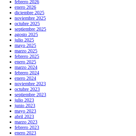
febrero 2026
enero 2026
diciembre 2025
noviembre 2025
octubre 2025
septiembre 2025
agosto 2025
julio 2025
mayo 2025
marzo 2025
febrero 2025
enero 2025
marzo 2024
febrero 2024
enero 2024
noviembre 2023
octubre 2023
septiembre 2023
julio 2023
junio 2023
mayo 2023
abril 2023
marzo 2023
febrero 2023
enero 2023