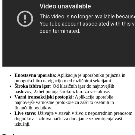
Enostavna uporaba:
Aplikacija je uporabniku prijazna in
omogoča hitro navigacijo med različnimi sekcijami.
Široka izbira iger:
Od klasičnih iger do najnovejših
naslovov, 22bet ponuja široko izbiro za vse okuse.
Varni transakcijski postopki:
Aplikacija uporablja
najnovejše varnostne protokole za zaščito osebnih in
finančnih podatkov.
Live stave:
Uživajte v stavah v živo z neposrednim prenosom
dogodkov – zdrava način za dodajanje vznemirjenja vaši
izkušnji.