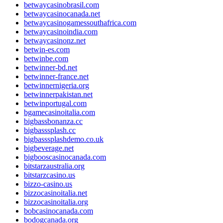
betwaycasinobrasil.com
betwaycasinocanada.net
betwaycasinogamessouthafrica.com
betwaycasinoindia.com
betwaycasinonz.net
betwin-es.com
betwinbe.com
betwinner-bd.net
betwinner-france.net
betwinnernigeria.org
betwinnerpakistan.net
betwinportugal.com
bgamecasinoitalia.com
bigbassbonanza.cc
bigbasssplash.cc
bigbasssplashdemo.co.uk
bigbeverage.net
bigbooscasinocanada.com
bitstarzaustralia.org
bitstarzcasino.us
bizzo-casino.us
bizzocasinoitalia.net
bizzocasinoitalia.org
bobcasinocanada.com
bodogcanada.org