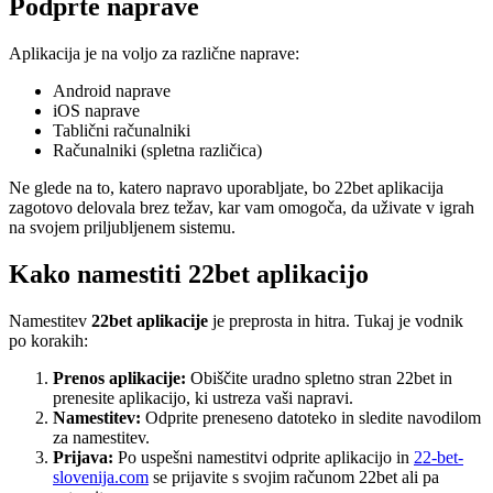
Podprte naprave
Aplikacija je na voljo za različne naprave:
Android naprave
iOS naprave
Tablični računalniki
Računalniki (spletna različica)
Ne glede na to, katero napravo uporabljate, bo 22bet aplikacija
zagotovo delovala brez težav, kar vam omogoča, da uživate v igrah
na svojem priljubljenem sistemu.
Kako namestiti 22bet aplikacijo
Namestitev
22bet aplikacije
je preprosta in hitra. Tukaj je vodnik
po korakih:
Prenos aplikacije:
Obiščite uradno spletno stran 22bet in
prenesite aplikacijo, ki ustreza vaši napravi.
Namestitev:
Odprite preneseno datoteko in sledite navodilom
za namestitev.
Prijava:
Po uspešni namestitvi odprite aplikacijo in
22-bet-
slovenija.com
se prijavite s svojim računom 22bet ali pa