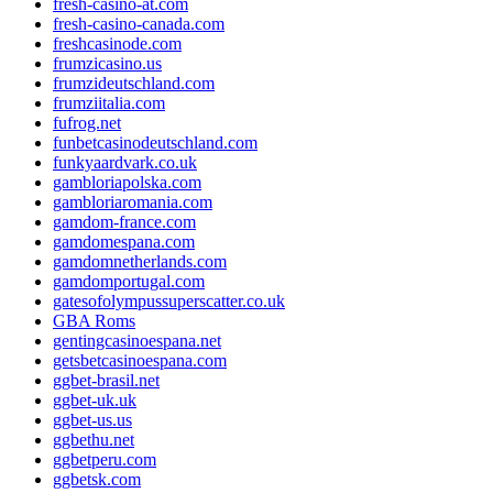
fresh-casino-at.com
fresh-casino-canada.com
freshcasinode.com
frumzicasino.us
frumzideutschland.com
frumziitalia.com
fufrog.net
funbetcasinodeutschland.com
funkyaardvark.co.uk
gambloriapolska.com
gambloriaromania.com
gamdom-france.com
gamdomespana.com
gamdomnetherlands.com
gamdomportugal.com
gatesofolympussuperscatter.co.uk
GBA Roms
gentingcasinoespana.net
getsbetcasinoespana.com
ggbet-brasil.net
ggbet-uk.uk
ggbet-us.us
ggbethu.net
ggbetperu.com
ggbetsk.com