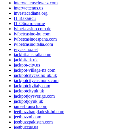
interwettenschweiz.com
interwettenus.us
investacadiana.org
IT Вакансії
IT Образование
ivibet-casino.com.de
ivibetcasino-hu.com
ivibetcasinoespana.com
ivibetcasinoitalia.com
ivycasino.net
jackbit-australia.com
jackbit-uk.uk
jackpot-city.us
jackpot-village-nz.com
jackpotcitycasino-uk.uk
jackpotcitycasinonz.com
jackpotcityitaly.com
jackpotcityuk.uk
jackpotjoysverige.com
jackpotjoyuk.uk
jamesbrausch.com
jeetbuzzbangladesh-bd.com
jeetbuzznl.com
jeetbuzzpakistan.com
jeetbuzzus.us