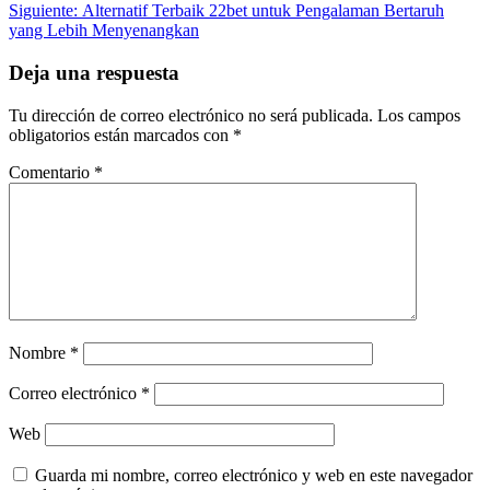
de
Siguiente
Siguiente:
Alternatif Terbaik 22bet untuk Pengalaman Bertaruh
entradas
entrada:
yang Lebih Menyenangkan
Deja una respuesta
Tu dirección de correo electrónico no será publicada.
Los campos
obligatorios están marcados con
*
Comentario
*
Nombre
*
Correo electrónico
*
Web
Guarda mi nombre, correo electrónico y web en este navegador