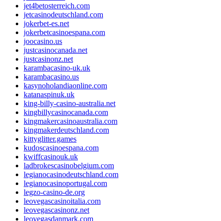
jet4betosterreich.com
jetcasinodeutschland.com
jokerbet-es.net
jokerbetcasinoespana.com
joocasino.us
justcasinocanada.net
justcasinonz.net
karambacasino-uk.uk
karambacasino.us
kasynoholandiaonline.com
katanaspinuk.uk
king-billy-casino-australia.net
kingbillycasinocanada.com
kingmakercasinoaustralia.com
kingmakerdeutschland.com
kittyglitter.games
kudoscasinoespana.com
kwiffcasinouk.uk
ladbrokescasinobelgium.com
legianocasinodeutschland.com
legianocasinoportugal.com
legzo-casino-de.org
leovegascasinoitalia.com
leovegascasinonz.net
leovegasdanmark.com