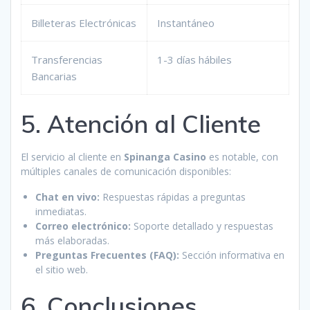
Billeteras Electrónicas
Instantáneo
Transferencias
1-3 días hábiles
Bancarias
5. Atención al Cliente
El servicio al cliente en
Spinanga Casino
es notable, con
múltiples canales de comunicación disponibles:
Chat en vivo:
Respuestas rápidas a preguntas
inmediatas.
Correo electrónico:
Soporte detallado y respuestas
más elaboradas.
Preguntas Frecuentes (FAQ):
Sección informativa en
el sitio web.
6. Conclusiones