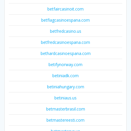
betfaircasinoit.com
betflagcasinoespana.com
betfredcasino.us
betfredcasinoespana.com
bethardcasinoespana.com
betifynorway.com
betiniadk.com
betiniahungary.com
betiniaus.us
betmasterbrasil.com
betmastereesti.com