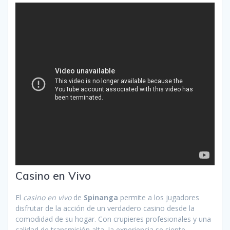
Casino en Vivo
El
casino en vivo
de
Spinanga
permite a los jugadores
disfrutar de la acción de un verdadero casino desde la
comodidad de su hogar. Con crupieres profesionales y una
calidad de transmisión alta, la experiencia se siente