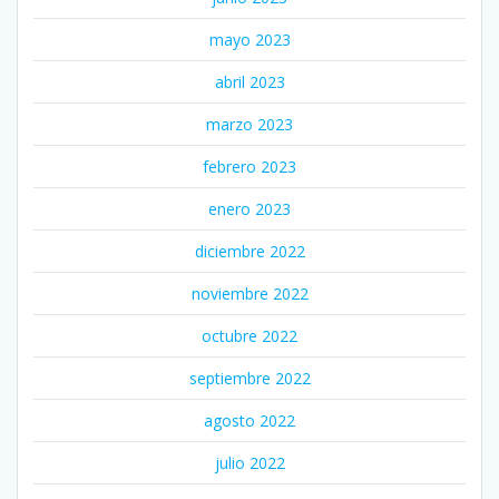
mayo 2023
abril 2023
marzo 2023
febrero 2023
enero 2023
diciembre 2022
noviembre 2022
octubre 2022
septiembre 2022
agosto 2022
julio 2022