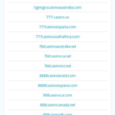
5gringoscasinoaustralia.com
777-casino.us
777casinoespana.com
777casinosouthafrica.com
7bitcasinoaustralia.net
7bitcasinoca.net
7bitcasinonz.net
8888casinobrasil.com
8888casinoespana.com
888casinoca.com
888casinocanada.net
888casinodk.com