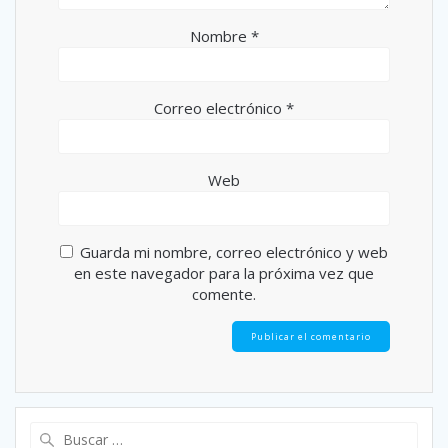
Nombre
*
Correo electrónico
*
Web
Guarda mi nombre, correo electrónico y web
en este navegador para la próxima vez que
comente.
Buscar: