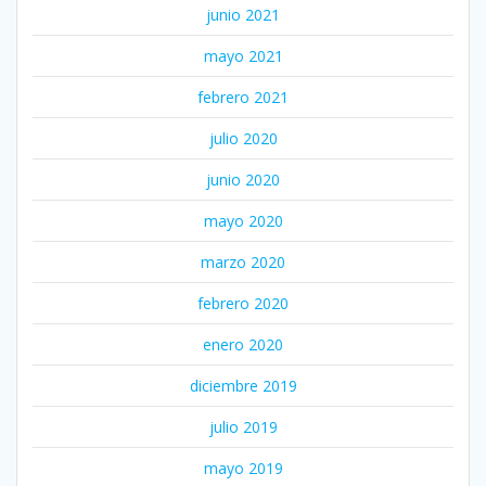
junio 2021
mayo 2021
febrero 2021
julio 2020
junio 2020
mayo 2020
marzo 2020
febrero 2020
enero 2020
diciembre 2019
julio 2019
mayo 2019