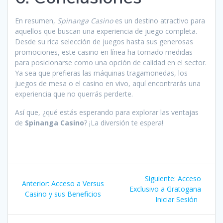
En resumen,
Spinanga Casino
es un destino atractivo para
aquellos que buscan una experiencia de juego completa.
Desde su rica selección de juegos hasta sus generosas
promociones, este casino en línea ha tomado medidas
para posicionarse como una opción de calidad en el sector.
Ya sea que prefieras las máquinas tragamonedas, los
juegos de mesa o el casino en vivo, aquí encontrarás una
experiencia que no querrás perderte.
Así que, ¿qué estás esperando para explorar las ventajas
de
Spinanga Casino
? ¡La diversión te espera!
Navegación
Siguiente
Siguiente:
Acceso
Entrada
Anterior:
Acceso a Versus
de
entrada:
Exclusivo a Gratogana
anterior:
Casino y sus Beneficios
Iniciar Sesión
entradas