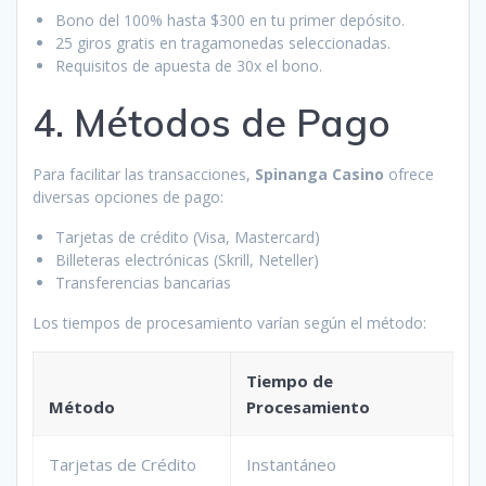
Bono del 100% hasta $300 en tu primer depósito.
25 giros gratis en tragamonedas seleccionadas.
Requisitos de apuesta de 30x el bono.
4. Métodos de Pago
Para facilitar las transacciones,
Spinanga Casino
ofrece
diversas opciones de pago:
Tarjetas de crédito (Visa, Mastercard)
Billeteras electrónicas (Skrill, Neteller)
Transferencias bancarias
Los tiempos de procesamiento varían según el método:
Tiempo de
Método
Procesamiento
Tarjetas de Crédito
Instantáneo