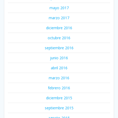
mayo 2017
marzo 2017
diciembre 2016
octubre 2016
septiembre 2016
junio 2016
abril 2016
marzo 2016
febrero 2016
diciembre 2015
septiembre 2015
agosto 2015