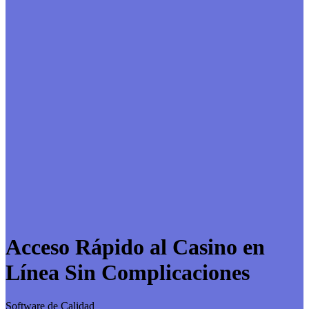
Acceso Rápido al Casino en
Línea Sin Complicaciones
Software de Calidad