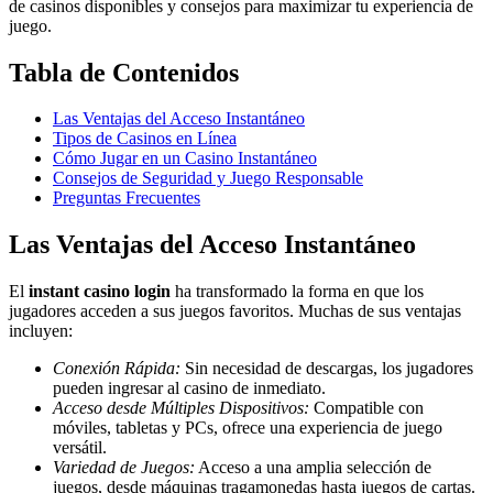
de casinos disponibles y consejos para maximizar tu experiencia de
juego.
Tabla de Contenidos
Las Ventajas del Acceso Instantáneo
Tipos de Casinos en Línea
Cómo Jugar en un Casino Instantáneo
Consejos de Seguridad y Juego Responsable
Preguntas Frecuentes
Las Ventajas del Acceso Instantáneo
El
instant casino login
ha transformado la forma en que los
jugadores acceden a sus juegos favoritos. Muchas de sus ventajas
incluyen:
Conexión Rápida:
Sin necesidad de descargas, los jugadores
pueden ingresar al casino de inmediato.
Acceso desde Múltiples Dispositivos:
Compatible con
móviles, tabletas y PCs, ofrece una experiencia de juego
versátil.
Variedad de Juegos:
Acceso a una amplia selección de
juegos, desde máquinas tragamonedas hasta juegos de cartas.