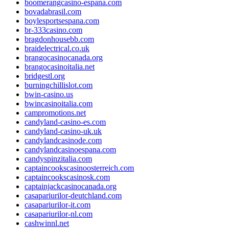
boomerangcasino-espana.com
bovadabrasil.com
boylesportsespana.com
br-333casino.com
bragdonhousebb.com
braidelectrical.co.uk
brangocasinocanada.org
brangocasinoitalia.net
bridgestl.org
burningchillislot.com
bwin-casino.us
bwincasinoitalia.com
campromotions.net
candyland-casino-es.com
candyland-casino-uk.uk
candylandcasinode.com
candylandcasinoespana.com
candyspinzitalia.com
captaincookscasinoosterreich.com
captaincookscasinosk.com
captainjackcasinocanada.org
casapariurilor-deutchland.com
casapariurilor-it.com
casapariurilor-nl.com
cashwinnl.net