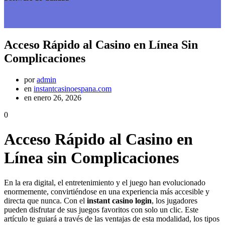
Acceso Rápido al Casino en Línea Sin
Complicaciones
por
admin
en
instantcasinoespana.com
en enero 26, 2026
0
Acceso Rápido al Casino en
Línea sin Complicaciones
En la era digital, el entretenimiento y el juego han evolucionado
enormemente, convirtiéndose en una experiencia más accesible y
directa que nunca. Con el
instant casino login
, los jugadores
pueden disfrutar de sus juegos favoritos con solo un clic. Este
artículo te guiará a través de las ventajas de esta modalidad, los tipos