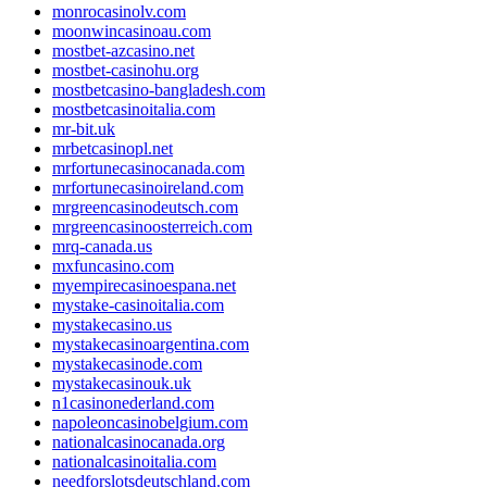
monrocasinolv.com
moonwincasinoau.com
mostbet-azcasino.net
mostbet-casinohu.org
mostbetcasino-bangladesh.com
mostbetcasinoitalia.com
mr-bit.uk
mrbetcasinopl.net
mrfortunecasinocanada.com
mrfortunecasinoireland.com
mrgreencasinodeutsch.com
mrgreencasinoosterreich.com
mrq-canada.us
mxfuncasino.com
myempirecasinoespana.net
mystake-casinoitalia.com
mystakecasino.us
mystakecasinoargentina.com
mystakecasinode.com
mystakecasinouk.uk
n1casinonederland.com
napoleoncasinobelgium.com
nationalcasinocanada.org
nationalcasinoitalia.com
needforslotsdeutschland.com