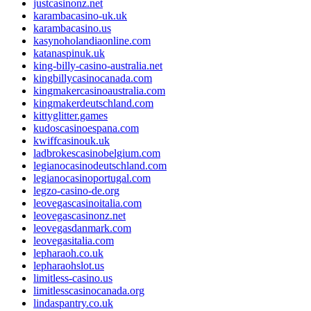
justcasinonz.net
karambacasino-uk.uk
karambacasino.us
kasynoholandiaonline.com
katanaspinuk.uk
king-billy-casino-australia.net
kingbillycasinocanada.com
kingmakercasinoaustralia.com
kingmakerdeutschland.com
kittyglitter.games
kudoscasinoespana.com
kwiffcasinouk.uk
ladbrokescasinobelgium.com
legianocasinodeutschland.com
legianocasinoportugal.com
legzo-casino-de.org
leovegascasinoitalia.com
leovegascasinonz.net
leovegasdanmark.com
leovegasitalia.com
lepharaoh.co.uk
lepharaohslot.us
limitless-casino.us
limitlesscasinocanada.org
lindaspantry.co.uk