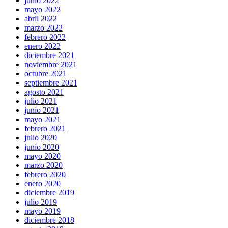
junio 2022
mayo 2022
abril 2022
marzo 2022
febrero 2022
enero 2022
diciembre 2021
noviembre 2021
octubre 2021
septiembre 2021
agosto 2021
julio 2021
junio 2021
mayo 2021
febrero 2021
julio 2020
junio 2020
mayo 2020
marzo 2020
febrero 2020
enero 2020
diciembre 2019
julio 2019
mayo 2019
diciembre 2018