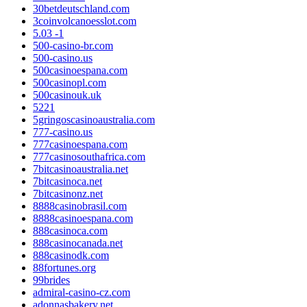
30betdeutschland.com
3coinvolcanoesslot.com
5.03 -1
500-casino-br.com
500-casino.us
500casinoespana.com
500casinopl.com
500casinouk.uk
5221
5gringoscasinoaustralia.com
777-casino.us
777casinoespana.com
777casinosouthafrica.com
7bitcasinoaustralia.net
7bitcasinoca.net
7bitcasinonz.net
8888casinobrasil.com
8888casinoespana.com
888casinoca.com
888casinocanada.net
888casinodk.com
88fortunes.org
99brides
admiral-casino-cz.com
adonnasbakery.net