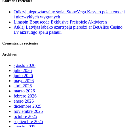
Entradas recientes
Odkryj niepowtarzalny świat StoneVega Kasyno pełen emocji
i niezwykłych wygranych
Liraspin Bonuscode Exklusive Freispiele Aktivieren
Atklāj Latvijas labāko azartspēļu pieredzi ar BetAlice Casino
Lv aizrautīgo spēļu pasauli
Comentarios recientes
Archivos
agosto 2026
julio 2026
junio 2026
mayo 2026
abril 2026
marzo 2026
febrero 2026
enero 2026
diciembre 2025
noviembre 2025
octubre 2025
septiembre 2025
agosto 2025