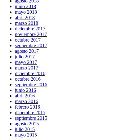
agosto 2018
junio 2018
mayo 2018
abril 2018
marzo 2018
diciembre 2017
noviembre 2017
octubre 2017
septiembre 2017
agosto 2017
julio 2017
mayo 2017
marzo 2017
diciembre 2016
octubre 2016
septiembre 2016
junio 2016
abril 2016
marzo 2016
febrero 2016
diciembre 2015
septiembre 2015
agosto 2015
julio 2015
mayo 2015