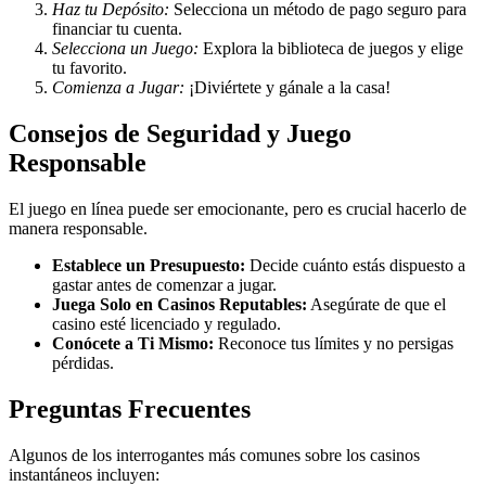
Haz tu Depósito:
Selecciona un método de pago seguro para
financiar tu cuenta.
Selecciona un Juego:
Explora la biblioteca de juegos y elige
tu favorito.
Comienza a Jugar:
¡Diviértete y gánale a la casa!
Consejos de Seguridad y Juego
Responsable
El juego en línea puede ser emocionante, pero es crucial hacerlo de
manera responsable.
Establece un Presupuesto:
Decide cuánto estás dispuesto a
gastar antes de comenzar a jugar.
Juega Solo en Casinos Reputables:
Asegúrate de que el
casino esté licenciado y regulado.
Conócete a Ti Mismo:
Reconoce tus límites y no persigas
pérdidas.
Preguntas Frecuentes
Algunos de los interrogantes más comunes sobre los casinos
instantáneos incluyen: