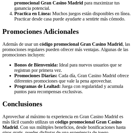
promocional Gran Casino Madrid
para maximizar tus
ganancia potencial.
Practica en Línea:
Muchos juegos están disponibles en línea.
Practicar desde casa puede ayudarte a sentirte más cómodo.
Promociones Adicionales
Además de usar un
código promocional Gran Casino Madrid
, las
promociones regulares pueden ofrecer más ventajas. Algunas de las
promociones incluyen:
Bonos de Bienvenida:
Ideal para nuevos usuarios que se
registran por primera vez.
Promociones Diarias:
Cada día, Gran Casino Madrid ofrece
diferentes promociones que vale la pena aprovechar.
Programas de Lealtad:
Juega con regularidad y acumula
puntos para recompensas exclusivas.
Conclusiones
Aprovechar al máximo tu experiencia en Gran Casino Madrid es
más fácil cuando utilizas un
código promocional Gran Casino
Madrid
. Con sus múltiples beneficios, desde bonificaciones hasta
giros gratis, puedes disfrutar de una experiencia de juego