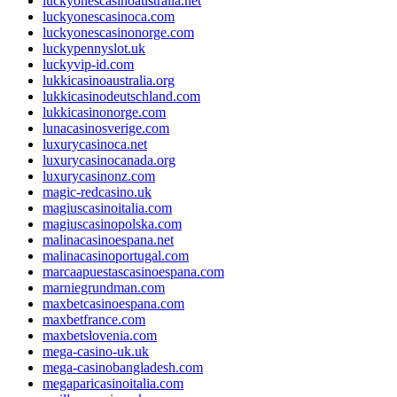
luckyonescasinoaustralia.net
luckyonescasinoca.com
luckyonescasinonorge.com
luckypennyslot.uk
luckyvip-id.com
lukkicasinoaustralia.org
lukkicasinodeutschland.com
lukkicasinonorge.com
lunacasinosverige.com
luxurycasinoca.net
luxurycasinocanada.org
luxurycasinonz.com
magic-redcasino.uk
magiuscasinoitalia.com
magiuscasinopolska.com
malinacasinoespana.net
malinacasinoportugal.com
marcaapuestascasinoespana.com
marniegrundman.com
maxbetcasinoespana.com
maxbetfrance.com
maxbetslovenia.com
mega-casino-uk.uk
mega-casinobangladesh.com
megaparicasinoitalia.com