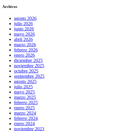
Archivos
agosto 2026
julio 2026
junio 2026
mayo 2026
abril 2026
marzo 2026
febrero 2026
enero 2026
diciembre 2025
noviembre 2025
octubre 2025
septiembre 2025
agosto 2025
julio 2025
mayo 2025
marzo 2025
febrero 2025
enero 2025
marzo 2024
febrero 2024
enero 2024
noviembre 2023