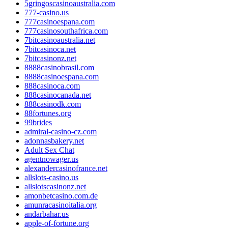
5gringoscasinoaustralia.com
777-casino.us
777casinoespana.com
777casinosouthafrica.com
7bitcasinoaustralia.net
7bitcasinoca.net
7bitcasinonz.net
8888casinobrasil.com
8888casinoespana.com
888casinoca.com
888casinocanada.net
888casinodk.com
88fortunes.org
99brides
admiral-casino-cz.com
adonnasbakery.net
Adult Sex Chat
agentnowager.us
alexandercasinofrance.net
allslots-casino.us
allslotscasinonz.net
amonbetcasino.com.de
amunracasinoitalia.org
andarbahar.us
apple-of-fortune.org