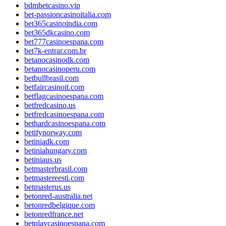
bdmbetcasino.vip
bet-passioncasinoitalia.com
bet365casinoindia.com
bet365dkcasino.com
bet777casinoespana.com
bet7k-entrar.com.br
betanocasinodk.com
betanocasinoperu.com
betbullbrasil.com
betfaircasinoit.com
betflagcasinoespana.com
betfredcasino.us
betfredcasinoespana.com
bethardcasinoespana.com
betifynorway.com
betiniadk.com
betiniahungary.com
betiniaus.us
betmasterbrasil.com
betmastereesti.com
betmasterus.us
betonred-australia.net
betonredbelgique.com
betonredfrance.net
betplaycasinoespana.com