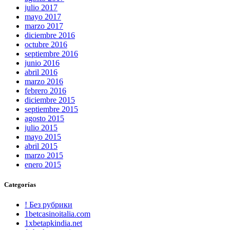
julio 2017
mayo 2017
marzo 2017
diciembre 2016
octubre 2016
septiembre 2016
junio 2016
abril 2016
marzo 2016
febrero 2016
diciembre 2015
septiembre 2015
agosto 2015
julio 2015
mayo 2015
abril 2015
marzo 2015
enero 2015
Categorías
! Без рубрики
1betcasinoitalia.com
1xbetapkindia.net