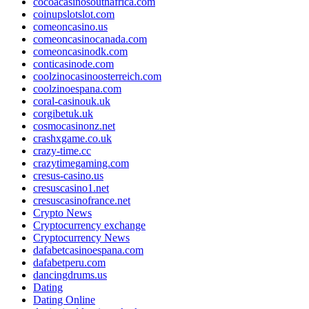
cocoacasinosouthafrica.com
coinupslotslot.com
comeoncasino.us
comeoncasinocanada.com
comeoncasinodk.com
conticasinode.com
coolzinocasinoosterreich.com
coolzinoespana.com
coral-casinouk.uk
corgibetuk.uk
cosmocasinonz.net
crashxgame.co.uk
crazy-time.cc
crazytimegaming.com
cresus-casino.us
cresuscasino1.net
cresuscasinofrance.net
Crypto News
Cryptocurrency exchange
Cryptocurrency News
dafabetcasinoespana.com
dafabetperu.com
dancingdrums.us
Dating
Dating Online