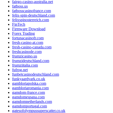
fairgo-casino-australia.net
fatboss.us
fatbosscasinofrance.com
felix-spin-deutschland.com
felixspinosterreich.com
FinTech
Firmware Download
Forex Trading
fortunacasinofr.com
fresh-casino-at.com
fresh-casino-canada.com
freshcasinode.com
frumzicasino.us
frumzideutschland.com
frumziitalia.com
fufrog.net
funbetcasinodeutschland.com
funkyaardvark.co.uk
gambloriapolska.com
gambloriaromania.com
gamdom-france.com
gamdomespana.com
gamdomnetherlands.com
gamdomportugal.com
gatesofolympussuperscatter.co.uk