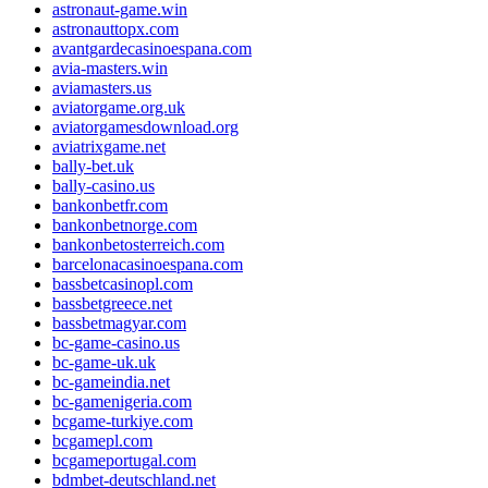
astronaut-game.win
astronauttopx.com
avantgardecasinoespana.com
avia-masters.win
aviamasters.us
aviatorgame.org.uk
aviatorgamesdownload.org
aviatrixgame.net
bally-bet.uk
bally-casino.us
bankonbetfr.com
bankonbetnorge.com
bankonbetosterreich.com
barcelonacasinoespana.com
bassbetcasinopl.com
bassbetgreece.net
bassbetmagyar.com
bc-game-casino.us
bc-game-uk.uk
bc-gameindia.net
bc-gamenigeria.com
bcgame-turkiye.com
bcgamepl.com
bcgameportugal.com
bdmbet-deutschland.net