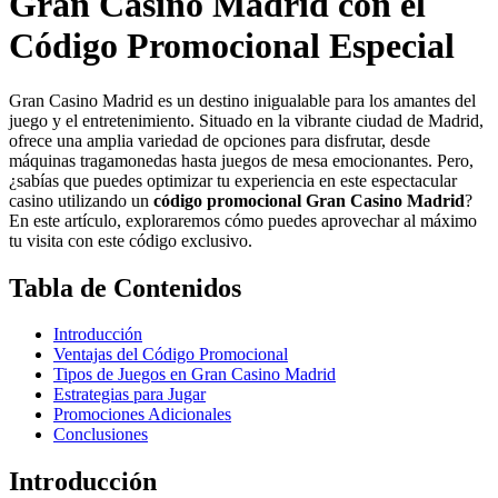
Gran Casino Madrid con el
Código Promocional Especial
Gran Casino Madrid es un destino inigualable para los amantes del
juego y el entretenimiento. Situado en la vibrante ciudad de Madrid,
ofrece una amplia variedad de opciones para disfrutar, desde
máquinas tragamonedas hasta juegos de mesa emocionantes. Pero,
¿sabías que puedes optimizar tu experiencia en este espectacular
casino utilizando un
código promocional Gran Casino Madrid
?
En este artículo, exploraremos cómo puedes aprovechar al máximo
tu visita con este código exclusivo.
Tabla de Contenidos
Introducción
Ventajas del Código Promocional
Tipos de Juegos en Gran Casino Madrid
Estrategias para Jugar
Promociones Adicionales
Conclusiones
Introducción