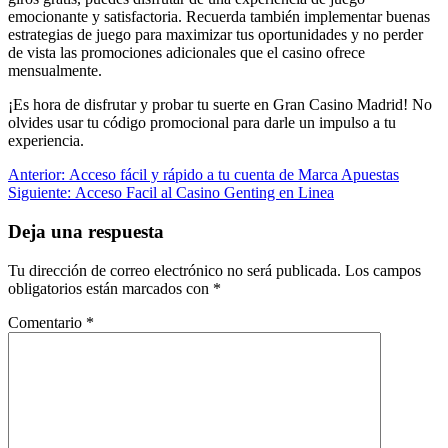
emocionante y satisfactoria. Recuerda también implementar buenas
estrategias de juego para maximizar tus oportunidades y no perder
de vista las promociones adicionales que el casino ofrece
mensualmente.
¡Es hora de disfrutar y probar tu suerte en Gran Casino Madrid! No
olvides usar tu código promocional para darle un impulso a tu
experiencia.
Navegación
Entrada
Anterior:
Acceso fácil y rápido a tu cuenta de Marca Apuestas
anterior:
Siguiente
Siguiente:
Acceso Facil al Casino Genting en Linea
de
entrada:
entradas
Deja una respuesta
Tu dirección de correo electrónico no será publicada.
Los campos
obligatorios están marcados con
*
Comentario
*