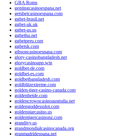
GBA Roms
gentingcasinoespana.net
getsbetcasinoespana.com
ggbet-brasil.net
ggbet-uk.uk
ggbet-us.us
ggbethu.net
ggbetperu.com
ggbetsk.com
gibsoncasinoespana.com
glory-casinobangladesh.net
glorycasinoapp.win
goldbet-de.com
goldbet-es.com
goldbetbangladesh.com
goldblitzextreme.com
golden-tiger-casino-canada.com
goldenbetde.com
goldencrowncasinoaustralia.net
goldengoddessslot.com
goldenstarcasino.us
goldentigercasinonz.com
grandivy.us
grandmondialcasinocanada.org
granmadridespana.net