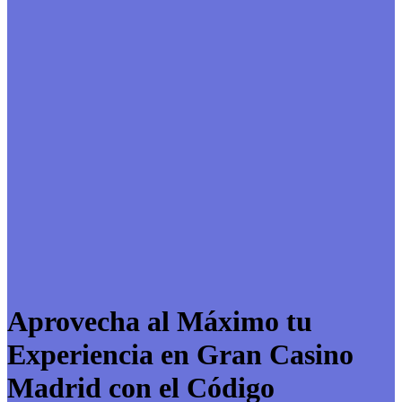
Aprovecha al Máximo tu
Experiencia en Gran Casino
Madrid con el Código