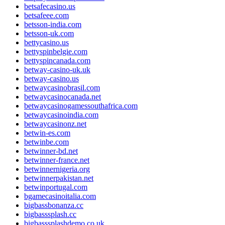
betsafecasino.us
betsafeee.com
betsson-india.com
betsson-uk.com
bettycasino.us
bettyspinbelgie.com
bettyspincanada.com
betway-casino-uk.uk
betway-casino.us
betwaycasinobrasil.com
betwaycasinocanada.net
betwaycasinogamessouthafrica.com
betwaycasinoindia.com
betwaycasinonz.net
betwin-es.com
betwinbe.com
betwinner-bd.net
betwinner-france.net
betwinnernigeria.org
betwinnerpakistan.net
betwinportugal.com
bgamecasinoitalia.com
bigbassbonanza.cc
bigbasssplash.cc
bigbasssplashdemo.co.uk