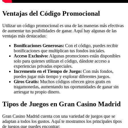
Ventajas del Código Promocional
Utilizar un código promocional es una de las maneras más efectivas
de aumentar tus posibilidades de ganar. Aquí hay algunas de las
ventajas más destacadas:
Bonificaciones Generosas:
Con el código, puedes recibir
bonificaciones que multiplican tus fondos iniciales.
Acceso Exclusivo:
Algunas promociones están disponibles
solo para quienes utilizan el código, dándote acceso a
experiencias privadas especiales.
Incremento en el Tiempo de Juego:
Con más fondos,
puedes jugar más tiempo y explorar diferentes juegos.
Giros Gratis:
Muchos códigos ofrecen giros gratis en
tragamonedas, aumentando tus oportunidades de ganar sin
arriesgar tu propio dinero.
Tipos de Juegos en Gran Casino Madrid
Gran Casino Madrid cuenta con una variedad de juegos que se
adaptan a todos los gustos. Aquí te mostramos los principales tipos
de juegos que puedes encontrar: