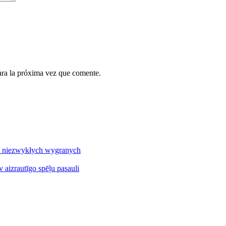
ara la próxima vez que comente.
 i niezwykłych wygranych
v aizrautīgo spēļu pasauli