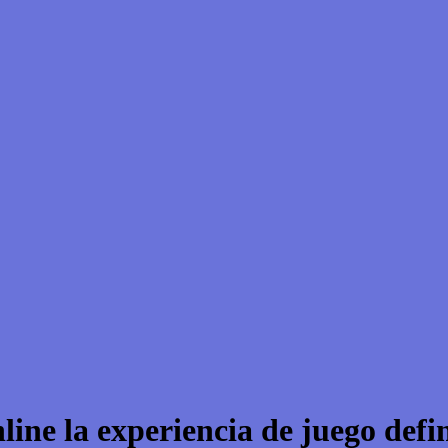
line la experiencia de juego defin