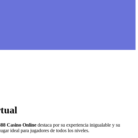
tual
888 Casino Online
destaca por su experiencia inigualable y su
lugar ideal para jugadores de todos los niveles.