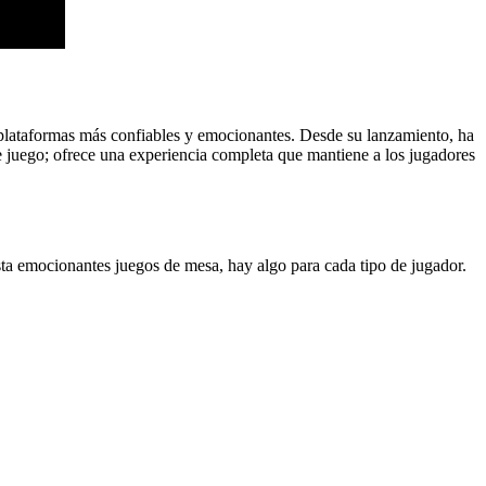
plataformas más confiables y emocionantes. Desde su lanzamiento, ha
ce juego; ofrece una experiencia completa que mantiene a los jugadores
a emocionantes juegos de mesa, hay algo para cada tipo de jugador.