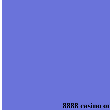
8888 casino on