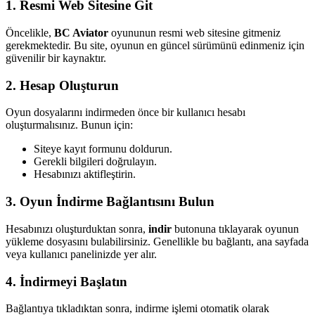
1. Resmi Web Sitesine Git
Öncelikle,
BC Aviator
oyununun resmi web sitesine gitmeniz
gerekmektedir. Bu site, oyunun en güncel sürümünü edinmeniz için
güvenilir bir kaynaktır.
2. Hesap Oluşturun
Oyun dosyalarını indirmeden önce bir kullanıcı hesabı
oluşturmalısınız. Bunun için:
Siteye kayıt formunu doldurun.
Gerekli bilgileri doğrulayın.
Hesabınızı aktifleştirin.
3. Oyun İndirme Bağlantısını Bulun
Hesabınızı oluşturduktan sonra,
indir
butonuna tıklayarak oyunun
yükleme dosyasını bulabilirsiniz. Genellikle bu bağlantı, ana sayfada
veya kullanıcı panelinizde yer alır.
4. İndirmeyi Başlatın
Bağlantıya tıkladıktan sonra, indirme işlemi otomatik olarak