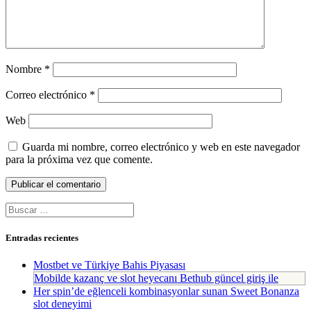
Nombre
*
Correo electrónico
*
Web
Guarda mi nombre, correo electrónico y web en este navegador
para la próxima vez que comente.
Buscar:
Entradas recientes
Mostbet ve Türkiye Bahis Piyasası
Mobilde kazanç ve slot heyecanı Bethub güncel giriş ile
Her spin’de eğlenceli kombinasyonlar sunan Sweet Bonanza
slot deneyimi