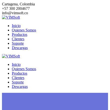
Saltar
Cartagena, Colombia
al
+57 300 2004677
contenido
info@vimsoft.co
Inicio
Quienes Somos
Productos
Clientes
Soporte
Descargas
Inicio
Quienes Somos
Productos
Clientes
Soporte
Descargas