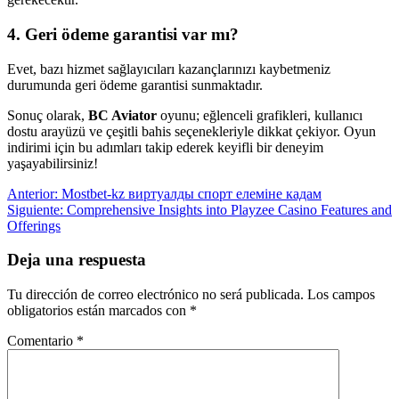
4. Geri ödeme garantisi var mı?
Evet, bazı hizmet sağlayıcıları kazançlarınızı kaybetmeniz
durumunda geri ödeme garantisi sunmaktadır.
Sonuç olarak,
BC Aviator
oyunu; eğlenceli grafikleri, kullanıcı
dostu arayüzü ve çeşitli bahis seçenekleriyle dikkat çekiyor. Oyun
indirimi için bu adımları takip ederek keyifli bir deneyim
yaşayabilirsiniz!
Navegación
Entrada
Anterior:
Mostbet-kz виртуалды спорт елемiне кадам
anterior:
Siguiente
Siguiente:
Comprehensive Insights into Playzee Casino Features and
de
entrada:
Offerings
entradas
Deja una respuesta
Tu dirección de correo electrónico no será publicada.
Los campos
obligatorios están marcados con
*
Comentario
*