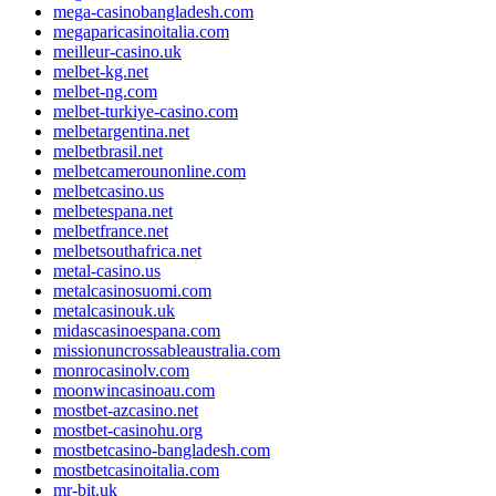
mega-casinobangladesh.com
megaparicasinoitalia.com
meilleur-casino.uk
melbet-kg.net
melbet-ng.com
melbet-turkiye-casino.com
melbetargentina.net
melbetbrasil.net
melbetcamerounonline.com
melbetcasino.us
melbetespana.net
melbetfrance.net
melbetsouthafrica.net
metal-casino.us
metalcasinosuomi.com
metalcasinouk.uk
midascasinoespana.com
missionuncrossableaustralia.com
monrocasinolv.com
moonwincasinoau.com
mostbet-azcasino.net
mostbet-casinohu.org
mostbetcasino-bangladesh.com
mostbetcasinoitalia.com
mr-bit.uk