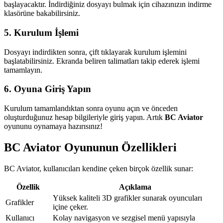
başlayacaktır. İndirdiğiniz dosyayı bulmak için cihazınızın indirme
klasörüne bakabilirsiniz.
5. Kurulum İşlemi
Dosyayı indirdikten sonra, çift tıklayarak kurulum işlemini
başlatabilirsiniz. Ekranda beliren talimatları takip ederek işlemi
tamamlayın.
6. Oyuna Giriş Yapın
Kurulum tamamlandıktan sonra oyunu açın ve önceden
oluşturduğunuz hesap bilgileriyle giriş yapın. Artık
BC Aviator
oyununu oynamaya hazırısınız!
BC Aviator Oyununun Özellikleri
BC Aviator, kullanıcıları kendine çeken birçok özellik sunar:
Özellik
Açıklama
Yüksek kaliteli 3D grafikler sunarak oyuncuları
Grafikler
içine çeker.
Kullanıcı
Kolay navigasyon ve sezgisel menü yapısıyla