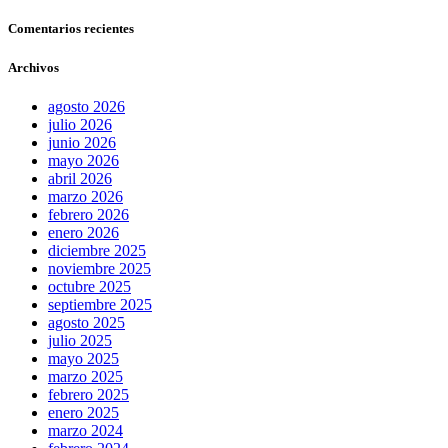
Comentarios recientes
Archivos
agosto 2026
julio 2026
junio 2026
mayo 2026
abril 2026
marzo 2026
febrero 2026
enero 2026
diciembre 2025
noviembre 2025
octubre 2025
septiembre 2025
agosto 2025
julio 2025
mayo 2025
marzo 2025
febrero 2025
enero 2025
marzo 2024