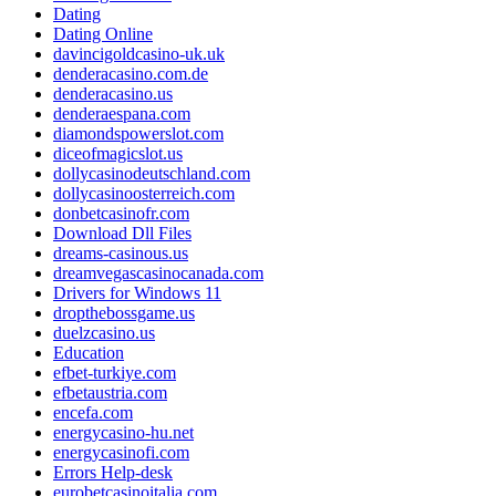
Dating
Dating Online
davincigoldcasino-uk.uk
denderacasino.com.de
denderacasino.us
denderaespana.com
diamondspowerslot.com
diceofmagicslot.us
dollycasinodeutschland.com
dollycasinoosterreich.com
donbetcasinofr.com
Download Dll Files
dreams-casinous.us
dreamvegascasinocanada.com
Drivers for Windows 11
dropthebossgame.us
duelzcasino.us
Education
efbet-turkiye.com
efbetaustria.com
encefa.com
energycasino-hu.net
energycasinofi.com
Errors Help-desk
eurobetcasinoitalia.com