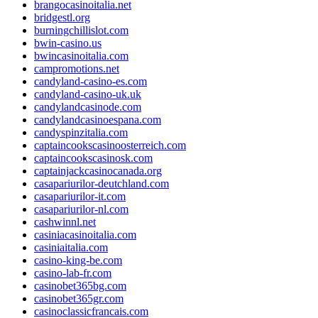
brangocasinoitalia.net
bridgestl.org
burningchillislot.com
bwin-casino.us
bwincasinoitalia.com
campromotions.net
candyland-casino-es.com
candyland-casino-uk.uk
candylandcasinode.com
candylandcasinoespana.com
candyspinzitalia.com
captaincookscasinoosterreich.com
captaincookscasinosk.com
captainjackcasinocanada.org
casapariurilor-deutchland.com
casapariurilor-it.com
casapariurilor-nl.com
cashwinnl.net
casiniacasinoitalia.com
casiniaitalia.com
casino-king-be.com
casino-lab-fr.com
casinobet365bg.com
casinobet365gr.com
casinoclassicfrancais.com