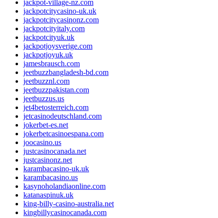
jackpot-village-nz.com
jackpotcitycasino-uk.uk
jackpotcitycasinonz.com
jackpotcityitaly.com
jackpotcityuk.uk
jackpotjoysverige.com
jackpotjoyuk.uk
jamesbrausch.com
jeetbuzzbangladesh-bd.com
jeetbuzznl.com
jeetbuzzpakistan.com
jeetbuzzus.us
jet4betosterreich.com
jetcasinodeutschland.com
jokerbet-es.net
jokerbetcasinoespana.com
joocasino.us
justcasinocanada.net
justcasinonz.net
karambacasino-uk.uk
karambacasino.us
kasynoholandiaonline.com
katanaspinuk.uk
king-billy-casino-australia.net
kingbillycasinocanada.com