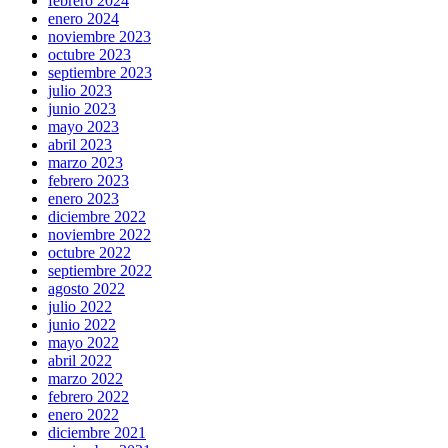
febrero 2024
enero 2024
noviembre 2023
octubre 2023
septiembre 2023
julio 2023
junio 2023
mayo 2023
abril 2023
marzo 2023
febrero 2023
enero 2023
diciembre 2022
noviembre 2022
octubre 2022
septiembre 2022
agosto 2022
julio 2022
junio 2022
mayo 2022
abril 2022
marzo 2022
febrero 2022
enero 2022
diciembre 2021