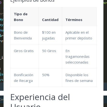
Tipo de
Bono
Cantidad
Términos
Bono de
$100 en
Aplicable en el
Bienvenida
jugadas
primer depósito
Giros Gratis
50 Giros
En
tragamonedas
seleccionadas
Bonificación
50%
Disponible los
de Recarga
fines de semana
Experiencia del
Usuario