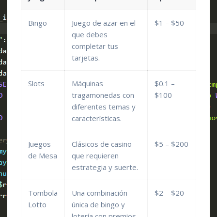
Bingo
Juego de azar en el
$1 – $50
que debes
completar tus
tarjetas.
Slots
Máquinas
$0.1 –
tragamonedas con
$100
diferentes temas y
características.
Juegos
Clásicos de casino
$5 – $200
de Mesa
que requieren
estrategia y suerte.
Tombola
Una combinación
$2 – $20
Lotto
única de bingo y
lotería con premios