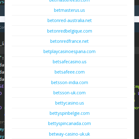
betmasterus.us
betonred-australia.net
betonredbelgique.com
betonredfrance.net
betplaycasinoespana.com
betsafecasino.us
betsafeee.com
betsson-india.com
betsson-uk.com
bettycasino.us
bettyspinbelgie.com
bettyspincanada.com
betway-casino-uk.uk