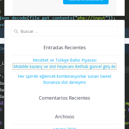
Buscar:
Entradas Recientes
Mostbet ve Türkiye Bahis Piyasası
Mobilde kazanç ve slot heyecanı Bethub güncel giriş ile
Her spin’de eğlenceli kombinasyonlar sunan Sweet
Bonanza slot deneyimi
Comentarios Recientes
Archivos