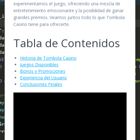
experimentamos el juego, ofreciendo una mezcla de
entretenimiento emocionante y la posibilidad de ganar
grandes premios. Veamos juntos todo lo que Tombola
Casino tiene para ofrecerte.
Tabla de Contenidos
Historia de Tombola Casino
Juegos Disponibles
Bonos y Promociones
Experiencia del Usuario
Conclusiones Finales