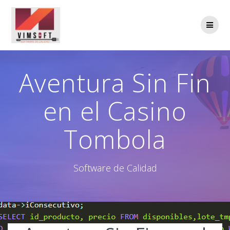
Saltar
al
contenido
Aventura Sin Fin
en el Casino
Tombola
Software de Calidad