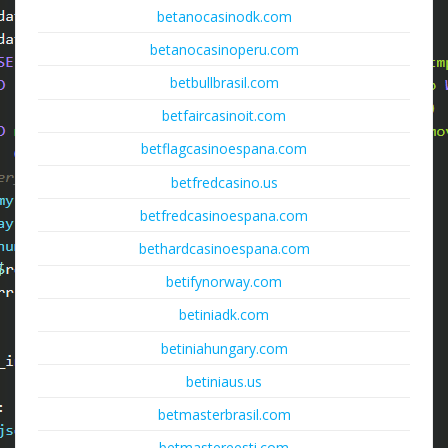
betanocasinodk.com
betanocasinoperu.com
betbullbrasil.com
betfaircasinoit.com
betflagcasinoespana.com
betfredcasino.us
betfredcasinoespana.com
bethardcasinoespana.com
betifynorway.com
betiniadk.com
betiniahungary.com
betiniaus.us
betmasterbrasil.com
betmastereesti.com