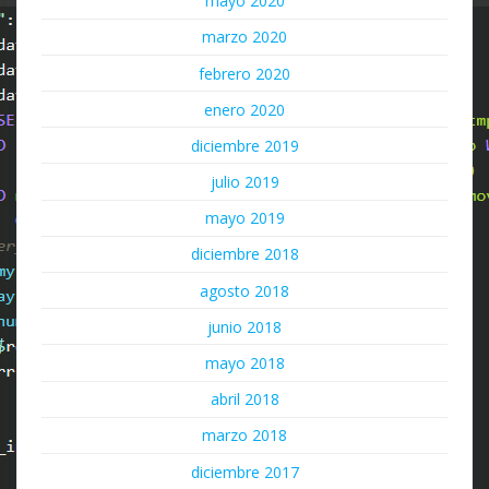
mayo 2020
marzo 2020
febrero 2020
enero 2020
diciembre 2019
julio 2019
mayo 2019
diciembre 2018
agosto 2018
junio 2018
mayo 2018
abril 2018
marzo 2018
diciembre 2017