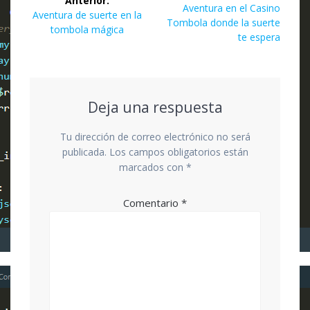
Anterior:
de
Siguiente
Aventura en el Casino
Entrada
Aventura de suerte en la
entrada:
Tombola donde la suerte
anterior:
tombola mágica
entradas
te espera
Deja una respuesta
Tu dirección de correo electrónico no será
publicada.
Los campos obligatorios están
marcados con
*
Comentario
*