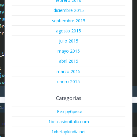
febrero 2016
diciembre 2015
septiembre 2015
agosto 2015
julio 2015
mayo 2015
abril 2015
marzo 2015
enero 2015
Categorías
! Без рубрики
1betcasinoitalia.com
1xbetapkindia.net