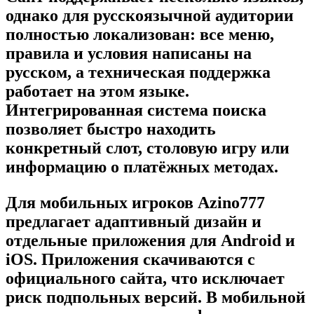
однако для русскоязычной аудитории
полностью локализован: все меню,
правила и условия написаны на
русском, а техническая поддержка
работает на этом языке.
Интегрированная система поиска
позволяет быстро находить
конкретный слот, столовую игру или
информацию о платёжных методах.
Для мобильных игроков Azino777
предлагает адаптивный дизайн и
отдельные приложения для
Android
и
iOS
. Приложения скачиваются с
официального сайта, что исключает
риск подпольных версий. В мобильной