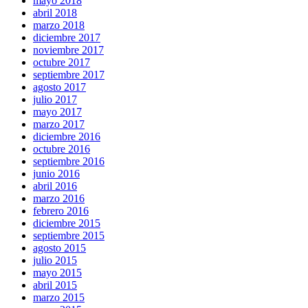
mayo 2018
abril 2018
marzo 2018
diciembre 2017
noviembre 2017
octubre 2017
septiembre 2017
agosto 2017
julio 2017
mayo 2017
marzo 2017
diciembre 2016
octubre 2016
septiembre 2016
junio 2016
abril 2016
marzo 2016
febrero 2016
diciembre 2015
septiembre 2015
agosto 2015
julio 2015
mayo 2015
abril 2015
marzo 2015