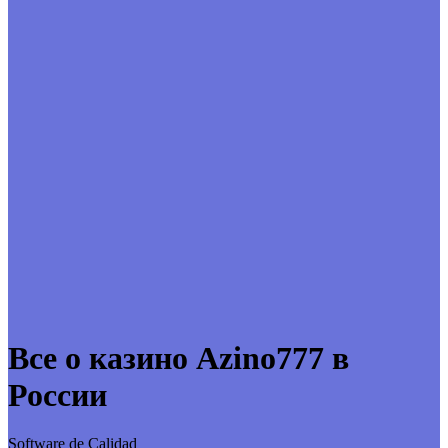
Все о казино Azino777 в
России
Software de Calidad