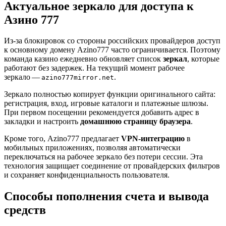
Актуальное зеркало для доступа к
Азино 777
Из‑за блокировок со стороны российских провайдеров доступ
к основному домену Azino777 часто ограничивается. Поэтому
команда казино ежедневно обновляет список
зеркал
, которые
работают без задержек. На текущий момент рабочее
зеркало —
.
azino777mirror.net
Зеркало полностью копирует функции оригинального сайта:
регистрация, вход, игровые каталоги и платежные шлюзы.
При первом посещении рекомендуется добавить адрес в
закладки и настроить
домашнюю страницу браузера
.
Кроме того, Azino777 предлагает
VPN‑интеграцию
в
мобильных приложениях, позволяя автоматически
переключаться на рабочее зеркало без потери сессии. Эта
технология защищает соединение от провайдерских фильтров
и сохраняет конфиденциальность пользователя.
Способы пополнения счета и вывода
средств