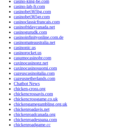
casino-king-be.com
casino-lab-fr.com
casinobet365bg.com
casinobet365gr.com
casinoclassicfrancais.com
casinofridaycanada.net
casinogurudk.com
casinoinfinityonline.com.de
casinomateaustralia.net
casinonic.us
casinorocket.us
casumocasinobr.com
caxinocasinonz.net
caxinocasinosuomi.com
cazeuscasinoitalia.com
cazeusnetherlands.com
Chatbot News
chicken-cross.org
chickencrossavis.com
chickencrossgame.co.uk
chickengamegambling.org.uk
chickenroadavis.net
chickenroadcanada.org
chickenroadespana.com
chickenroadgame.cc