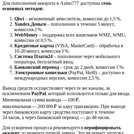
Для пополнения аккаунта в Azino777 доступны
семь
основных методов
:
Qiwi
– мгновенный зачислитель, комиссии до 1,5 %.
Yandex.Деньги
– пополнение в течение 5 минут,
комиссия 2 %.
WebMoney
– поддержка всех кошельков WMZ, WMU,
комиссии от 0,5 %.
Кредитные карты
(VISA, MasterCard) – обработка в
10‑20 минут, комиссия 3 %.
Система Плати24
– пополнение через мобильного
оператора, бесплатный ввод.
Банковский перевод
– срок до 2 дней, комиссия 1 %.
Электронные кошельки
(PayPal, Skrill) – доступно в
международных версиях, комиссии 2,5 %.
Вывод средств осуществляют через те же каналы, за
исключением
PayPal
, который используется только для ввода.
Минимальная сумма вывода — 100 ₽,
максимальная — 200 000 ₽ за одну транзакцию. При выводе
через банковскую карту средства поступают в течение
24 часов, а через банковский перевод — до 48 часов.
Для ускорения процесса рекомендуется
верифицировать
аккаунт
до момента первой заявки. Это включает загрузку