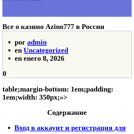
Все о казино Azino777 в России
por
admin
en
Uncategorized
en enero 8, 2026
0
table;margin-bottom: 1em;padding:
1em;width: 350px;»>
Содержание
Вход в аккаунт и регистрация для