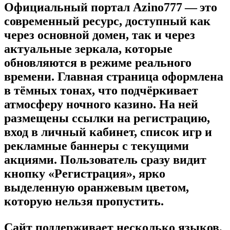
Официальный портал Azino777 — это
современный ресурс, доступный как
через основной домен, так и через
актуальные зеркала, которые
обновляются в режиме реального
времени. Главная страница оформлена
в тёмных тонах, что подчёркивает
атмосферу ночного казино. На ней
размещены ссылки на регистрацию,
вход в личный кабинет, список игр и
рекламные баннеры с текущими
акциями. Пользователь сразу видит
кнопку
«Регистрация»
, ярко
выделенную оранжевым цветом,
которую нельзя пропустить.
Сайт поддерживает несколько языков,