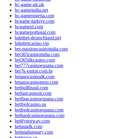
bc-game-uk.uk
bc-gameindia.net
bc-gamenigeria.com
bcgame-turkiye.com
bcgamepl.com
bcgameportugal.com
bdmbet-deutschland.net
bdmbetcasino.vip
bet-passioncasinoitalia.com
bet365casinoindia.com
bet365dkcasino.com
bet777casinoespana.com
bet7k-entrar.com.br
betanocasinodk.com
betanocasinoperu.com
betbullbrasil.com
betfaircasinoit.com
betflagcasinoespana.com
betfredcasino.us
betfredcasinoespana.com
bethardcasinoespana.com
betifynorway.com
betiniadk.com
betiniahungary.com
betiniaus.us