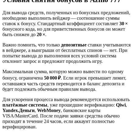
Для вывода средств, полученных из бонусных предложений,
необходимо выполнить вейджер — соотношение суммы
ставок к бонусу. Стандартный коэффициент составляет
30 ×
бонусного кода, но для приветственных бонусов он может
быть снижен до
20 ×
.
Важно помнить, что только
депозитные
ставки учитываются
в вейджере, а выигрыши от бесплатных спинов — нет. При
попытке вывода до выполнения всех условий система
отклонит запрос и предложит продолжить игру.
Максимальная сумма, которую можно вывести по одному
бонусу, ограничена
50 000 ₽
. Если игрок превышает лимит,
оставшаяся часть средств переводится в баланс депозита и
будет подлежать обычным правилам вывода.
Для ускорения процесса вывода рекомендуется использовать
платёжные системы
, уже прошедшие верификацию:
Qiwi
,
Yandex.Деньги
,
WebMoney
, банковские карты
VISA/MasterCard. После подачи заявки средства обычно
приходят в течение 24 часов, если аккаунт полностью
верифицирован.