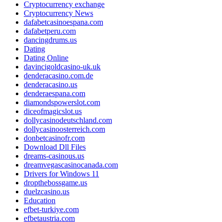
Cryptocurrency exchange
Cryptocurrency News
dafabetcasinoespana.com
dafabetperu.com
dancingdrums.us
Dating
Dating Online
davincigoldcasino-uk.uk
denderacasino.com.de
denderacasino.us
denderaespana.com
diamondspowerslot.com
diceofmagicslot.us
dollycasinodeutschland.com
dollycasinoosterreich.com
donbetcasinofr.com
Download Dll Files
dreams-casinous.us
dreamvegascasinocanada.com
Drivers for Windows 11
dropthebossgame.us
duelzcasino.us
Education
efbet-turkiye.com
efbetaustria.com