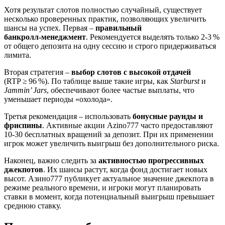
Хотя результат слотов полностью случайный, существует
несколько проверенных практик, позволяющих увеличить
шансы на успех. Первая –
правильный
банкролл‑менеджмент
. Рекомендуется выделять только 2‑3 %
от общего депозита на одну сессию и строго придерживаться
лимита.
Вторая стратегия –
выбор слотов с высокой отдачей
(RTP ≥ 96 %). По таблице выше такие игры, как
Starburst
и
Jammin’ Jars
, обеспечивают более частые выплаты, что
уменьшает периоды «охолода».
Третья рекомендация – использовать
бонусные раунды и
фриспины
. Активные акции Azino777 часто предоставляют
10‑30 бесплатных вращений за депозит. При их применении
игрок может увеличить выигрыш без дополнительного риска.
Наконец, важно следить за
активностью прогрессивных
джекпотов
. Их шансы растут, когда фонд достигает новых
высот. Азино777 публикует актуальное значение джекпота в
режиме реального времени, и игроки могут планировать
ставки в момент, когда потенциальный выигрыш превышает
среднюю ставку.