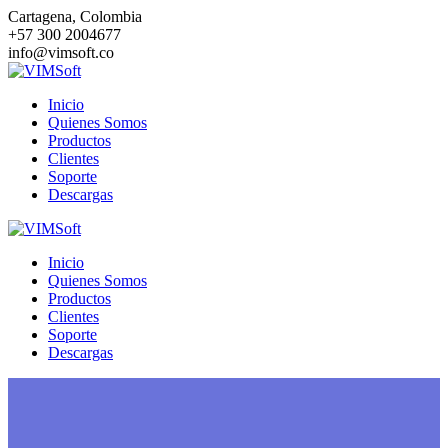
Saltar
Cartagena, Colombia
al
+57 300 2004677
contenido
info@vimsoft.co
Inicio
Quienes Somos
Productos
Clientes
Soporte
Descargas
Inicio
Quienes Somos
Productos
Clientes
Soporte
Descargas