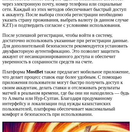
через электронную почту, номер телефона или социальные
сети. Каждый из этих методов обеспечивает быстрый доступ
к аккаунту. После выбора способа регистрации необходимо
указать страну проживания, выбрать валюту (в данном случае
KZT) и подтвердить согласие с условиями использования.
После успешной регистрации, чтобы войти в систему,
достаточно использовать указанные при регистрации данные.
Для дополнительной безопасности рекомендуется установить
двухфакторную аутентификацию. Это позволит защитить
аккаунт от несанкционированного доступа и обеспечит
уверенность в сохранности средств на счете.
Платформа
MostBet
также предлагает мобильное приложение,
что делает процесс ставок еще более удобным. С помощью
приложения пользователи могут быстро получить доступ к
своим аккаунтам, делать ставки и отслеживать результаты
матчей в реальном времени, где бы они ни находились — будь
то Алматы или Нур-Султан. Благодаря продуманному
интерфейсу и локализации под нужды казахстанских
пользователей, платформа обеспечивает максимальный
комфорт и безопасность при использовании.