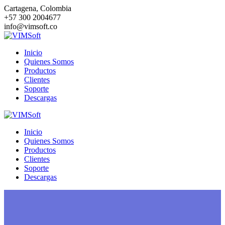
Saltar
Cartagena, Colombia
al
+57 300 2004677
contenido
info@vimsoft.co
Inicio
Quienes Somos
Productos
Clientes
Soporte
Descargas
Inicio
Quienes Somos
Productos
Clientes
Soporte
Descargas