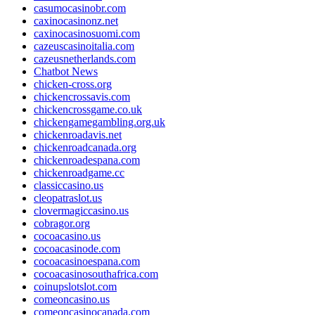
casumocasinobr.com
caxinocasinonz.net
caxinocasinosuomi.com
cazeuscasinoitalia.com
cazeusnetherlands.com
Chatbot News
chicken-cross.org
chickencrossavis.com
chickencrossgame.co.uk
chickengamegambling.org.uk
chickenroadavis.net
chickenroadcanada.org
chickenroadespana.com
chickenroadgame.cc
classiccasino.us
cleopatraslot.us
clovermagiccasino.us
cobragor.org
cocoacasino.us
cocoacasinode.com
cocoacasinoespana.com
cocoacasinosouthafrica.com
coinupslotslot.com
comeoncasino.us
comeoncasinocanada.com