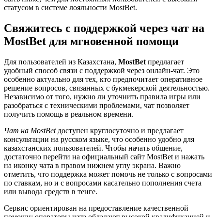
статусом в системе лояльности MostBet.
Свяжитесь с поддержкой через чат на
MostBet для мгновенной помощи
Для пользователей из Казахстана,
MostBet
предлагает
удобный способ связи с поддержкой через онлайн-чат. Это
особенно актуально для тех, кто предпочитает оперативное
решение вопросов, связанных с букмекерской деятельностью.
Независимо от того, нужно ли уточнить правила игры или
разобраться с техническими проблемами, чат позволяет
получить помощь в реальном времени.
Чат на MostBet
доступен круглосуточно и предлагает
консультации на русском языке, что особенно удобно для
казахстанских пользователей. Чтобы начать общение,
достаточно перейти на официальный сайт MostBet и нажать
на иконку чата в правом нижнем углу экрана. Важно
отметить, что поддержка может помочь не только с вопросами
по ставкам, но и с вопросами касательно пополнения счета
или вывода средств в тенге.
Сервис ориентирован на предоставление качественной
помощи: операторы чата обладают высокой квалификацией и