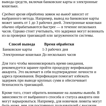
вывода средств, включая банковские карты и электронные
кошельки.
Среднее время обработки заявок на вывод
зависит от
выбранного метода. Например, вывод на банковские карты
может занять от 1 до 3 рабочих дней. Электронные кошельки
обычно обрабатываются быстрее — в течение нескольких
часов. Однако стоит учитывать, что задержки могут возникать
из-за проверки транзакций или загруженности системы.
Способ вывода
Время обработки
Банковские карты
1-3 рабочих дня
Электронные кошельки
До нескольких часов
Для того чтобы минимизировать время ожидания,
рекомендуется заранее пройти процедуру верификации
аккаунта. Это включает в себя подтверждение личности и
адреса проживания. Верификация помогает избежать
задержек при выводе крупных сумм и обеспечивает
безопасность транзакций.
Кроме того, стоит обратить внимание на
лимиты вывода
. В
зависимости от выбранного способа и статуса аккаунта они
могут варьироваться. Например, для новичков лимиты могут
быть ниже, чем для постоянных пользователей с высоким