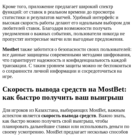
Кроме того, приложение предлагает широкий спектр
функций: от ставок в реальном времени до просмотра
статистики и результатов матчей. Удобный интерфейс и
высокая скорость работы делают его идеальным выбором для
любителей ставок. Благодаря возможности получать
уведомления о важных событиях, пользователи никогда не
пропустят интересные матчи или выгодные предложения.
Mostbet
также заботится о безопасности своих пользователей:
все данные защищены современными методами шифрования,
что гарантирует надежность и конфиденциальность каждой
транзакции. С таким уровнем защиты можно не беспокоиться
о сохранности личной информации и сосредоточиться на
игре.
Скорость вывода средств на MostBet:
как быстро получить ваш выигрыш
Для игроков из Казахстана, выбирающих MostBet, важным
аспектом является
скорость вывода средств
. Важно знать,
как быстро можно получить свой выигрыш, чтобы
планировать дальнейшие ставки или использовать деньги по
своему усмотрению. MostBet предлагает несколько способов