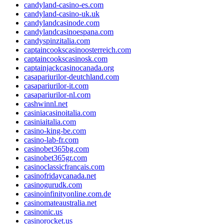
candyland-casino-es.com
candyland-casino-uk.uk
candylandcasinode.com
candylandcasinoespana.com
candyspinzitalia.com
captaincookscasinoosterreich.com
captaincookscasinosk.com
captainjackcasinocanada.org
casapariurilor-deutchland.com
casapariurilor-it.com
casapariurilor-nl.com
cashwinnl.net
casiniacasinoitalia.com
casiniaitalia.com
casino-king-be.com
casino-lab-fr.com
casinobet365bg.com
casinobet365gr.com
casinoclassicfrancais.com
casinofridaycanada.net
casinogurudk.com
casinoinfinityonline.com.de
casinomateaustralia.net
casinonic.us
casinorocket.us