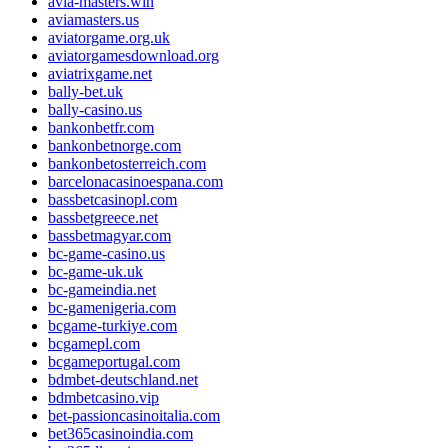
avia-masters.win
aviamasters.us
aviatorgame.org.uk
aviatorgamesdownload.org
aviatrixgame.net
bally-bet.uk
bally-casino.us
bankonbetfr.com
bankonbetnorge.com
bankonbetosterreich.com
barcelonacasinoespana.com
bassbetcasinopl.com
bassbetgreece.net
bassbetmagyar.com
bc-game-casino.us
bc-game-uk.uk
bc-gameindia.net
bc-gamenigeria.com
bcgame-turkiye.com
bcgamepl.com
bcgameportugal.com
bdmbet-deutschland.net
bdmbetcasino.vip
bet-passioncasinoitalia.com
bet365casinoindia.com