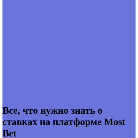
Все, что нужно знать о
ставках на платформе Most
Bet