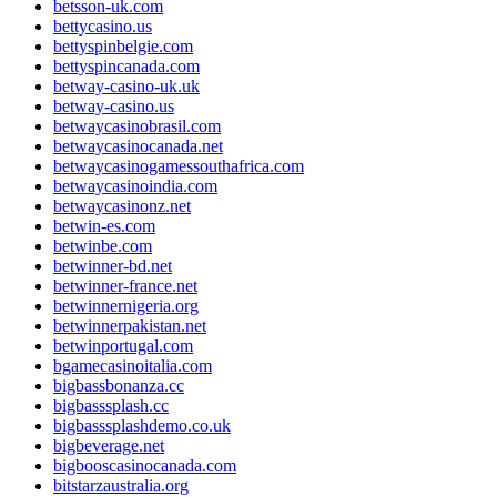
betsson-uk.com
bettycasino.us
bettyspinbelgie.com
bettyspincanada.com
betway-casino-uk.uk
betway-casino.us
betwaycasinobrasil.com
betwaycasinocanada.net
betwaycasinogamessouthafrica.com
betwaycasinoindia.com
betwaycasinonz.net
betwin-es.com
betwinbe.com
betwinner-bd.net
betwinner-france.net
betwinnernigeria.org
betwinnerpakistan.net
betwinportugal.com
bgamecasinoitalia.com
bigbassbonanza.cc
bigbasssplash.cc
bigbasssplashdemo.co.uk
bigbeverage.net
bigbooscasinocanada.com
bitstarzaustralia.org