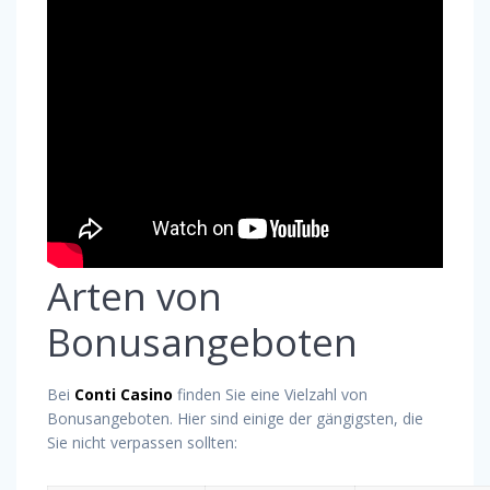
Arten von
Bonusangeboten
Bei
Conti Casino
finden Sie eine Vielzahl von
Bonusangeboten. Hier sind einige der gängigsten, die
Sie nicht verpassen sollten: