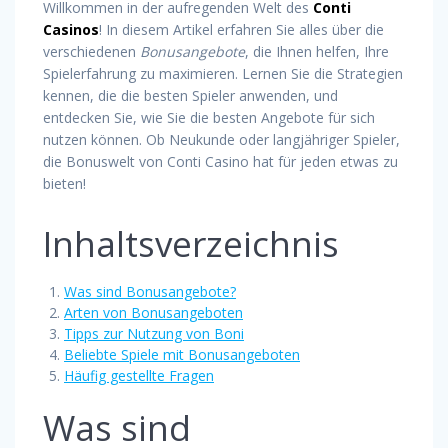
Willkommen in der aufregenden Welt des
Conti
Casinos
! In diesem Artikel erfahren Sie alles über die
verschiedenen
Bonusangebote
, die Ihnen helfen, Ihre
Spielerfahrung zu maximieren. Lernen Sie die Strategien
kennen, die die besten Spieler anwenden, und
entdecken Sie, wie Sie die besten Angebote für sich
nutzen können. Ob Neukunde oder langjähriger Spieler,
die Bonuswelt von Conti Casino hat für jeden etwas zu
bieten!
Inhaltsverzeichnis
Was sind Bonusangebote?
Arten von Bonusangeboten
Tipps zur Nutzung von Boni
Beliebte Spiele mit Bonusangeboten
Häufig gestellte Fragen
Was sind