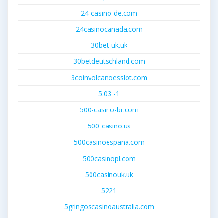
24-casino-de.com
24casinocanada.com
30bet-uk.uk
30betdeutschland.com
3coinvolcanoesslot.com
5.03 -1
500-casino-br.com
500-casino.us
500casinoespana.com
500casinopl.com
500casinouk.uk
5221
5gringoscasinoaustralia.com