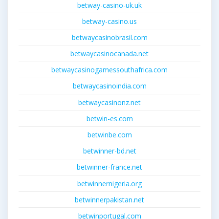
betway-casino-uk.uk
betway-casino.us
betwaycasinobrasil.com
betwaycasinocanada.net
betwaycasinogamessouthafrica.com
betwaycasinoindia.com
betwaycasinonz.net
betwin-es.com
betwinbe.com
betwinner-bd.net
betwinner-france.net
betwinnernigeria.org
betwinnerpakistan.net
betwinportugal.com