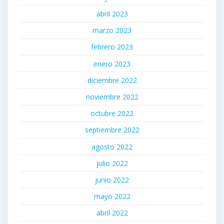
abril 2023
marzo 2023
febrero 2023
enero 2023
diciembre 2022
noviembre 2022
octubre 2022
septiembre 2022
agosto 2022
julio 2022
junio 2022
mayo 2022
abril 2022