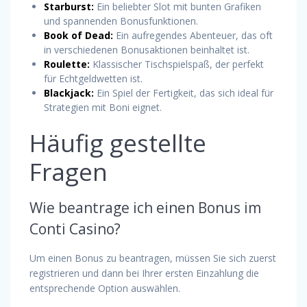
Starburst:
Ein beliebter Slot mit bunten Grafiken
und spannenden Bonusfunktionen.
Book of Dead:
Ein aufregendes Abenteuer, das oft
in verschiedenen Bonusaktionen beinhaltet ist.
Roulette:
Klassischer Tischspielspaß, der perfekt
für Echtgeldwetten ist.
Blackjack:
Ein Spiel der Fertigkeit, das sich ideal für
Strategien mit Boni eignet.
Häufig gestellte
Fragen
Wie beantrage ich einen Bonus im
Conti Casino?
Um einen Bonus zu beantragen, müssen Sie sich zuerst
registrieren und dann bei Ihrer ersten Einzahlung die
entsprechende Option auswählen.