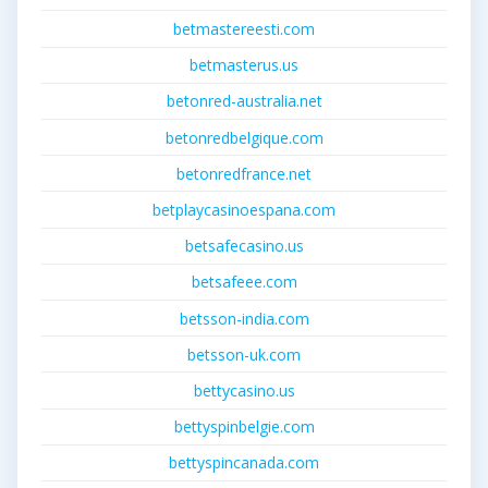
betmastereesti.com
betmasterus.us
betonred-australia.net
betonredbelgique.com
betonredfrance.net
betplaycasinoespana.com
betsafecasino.us
betsafeee.com
betsson-india.com
betsson-uk.com
bettycasino.us
bettyspinbelgie.com
bettyspincanada.com