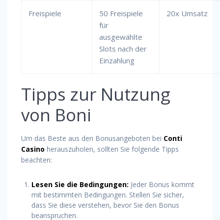
Freispiele
50 Freispiele
20x Umsatz
für
ausgewählte
Slots nach der
Einzahlung
Tipps zur Nutzung
von Boni
Um das Beste aus den Bonusangeboten bei
Conti
Casino
herauszuholen, sollten Sie folgende Tipps
beachten:
Lesen Sie die Bedingungen:
Jeder Bonus kommt
mit bestimmten Bedingungen. Stellen Sie sicher,
dass Sie diese verstehen, bevor Sie den Bonus
beanspruchen.