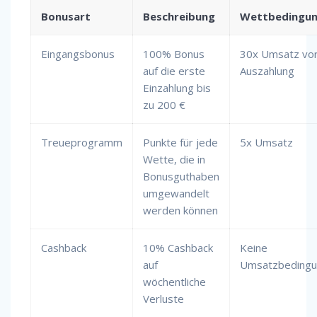
Bonusart
Beschreibung
Wettbedingu
Eingangsbonus
100% Bonus
30x Umsatz vo
auf die erste
Auszahlung
Einzahlung bis
zu 200 €
Treueprogramm
Punkte für jede
5x Umsatz
Wette, die in
Bonusguthaben
umgewandelt
werden können
Cashback
10% Cashback
Keine
auf
Umsatzbeding
wöchentliche
Verluste