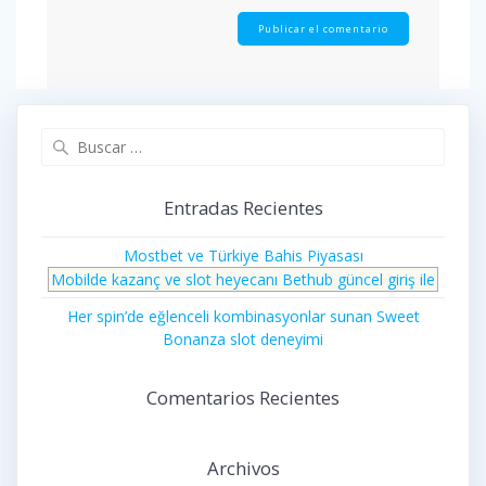
Buscar:
Entradas Recientes
Mostbet ve Türkiye Bahis Piyasası
Mobilde kazanç ve slot heyecanı Bethub güncel giriş ile
Her spin’de eğlenceli kombinasyonlar sunan Sweet
Bonanza slot deneyimi
Comentarios Recientes
Archivos