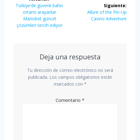
de
Entrada
Türkiye’de güvenli bahis
Siguiente:
anterior:
Siguiente
ortamı arayanlar
Allure of the Pin-Up
entradas
entrada:
Mariobet güncel
Casino Adventure
çözümleri tercih ediyor
Deja una respuesta
Tu dirección de correo electrónico no será
publicada.
Los campos obligatorios están
marcados con
*
Comentario
*