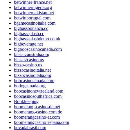
betwinner-france.net
betwinnernigeria.org
betwinnerpakistan.net
betwinportugal.com
bgamecasinoitalia.com
bigbassbonanza.cc
bigbasssplash.cc
bigbasssplashdemo.co.uk
bigbeverage.net
bigbooscasinocanada.com
bitstarzaustralia.org
bitstarzcasino.us
bizzo-casino.us
bizzocasinoitalia.net
bizzocasinoitalia.org
bobcasinocanada.com
bodogcanada.org
boocasinonewzealand.com
boocasinosouthafrica.com
Bookkeeping
boomerang-casino-de.net
boomerang-casino.com.de
boomerangcasino-at.com
boomerangcasino-espana.com
bovadabrasil.com