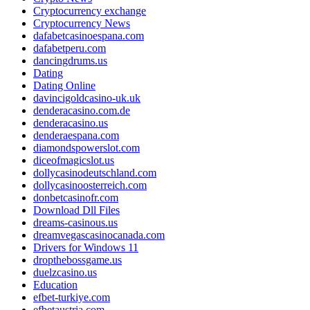
Cryptocurrency exchange
Cryptocurrency News
dafabetcasinoespana.com
dafabetperu.com
dancingdrums.us
Dating
Dating Online
davincigoldcasino-uk.uk
denderacasino.com.de
denderacasino.us
denderaespana.com
diamondspowerslot.com
diceofmagicslot.us
dollycasinodeutschland.com
dollycasinoosterreich.com
donbetcasinofr.com
Download Dll Files
dreams-casinous.us
dreamvegascasinocanada.com
Drivers for Windows 11
dropthebossgame.us
duelzcasino.us
Education
efbet-turkiye.com
efbetaustria.com