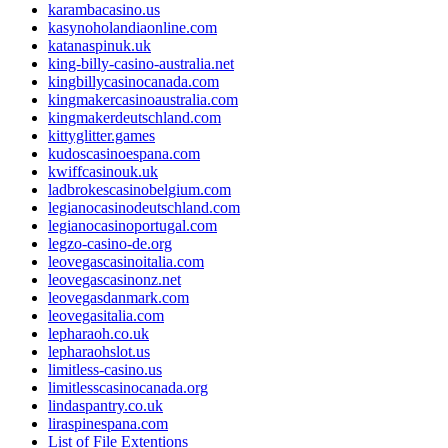
karambacasino.us
kasynoholandiaonline.com
katanaspinuk.uk
king-billy-casino-australia.net
kingbillycasinocanada.com
kingmakercasinoaustralia.com
kingmakerdeutschland.com
kittyglitter.games
kudoscasinoespana.com
kwiffcasinouk.uk
ladbrokescasinobelgium.com
legianocasinodeutschland.com
legianocasinoportugal.com
legzo-casino-de.org
leovegascasinoitalia.com
leovegascasinonz.net
leovegasdanmark.com
leovegasitalia.com
lepharaoh.co.uk
lepharaohslot.us
limitless-casino.us
limitlesscasinocanada.org
lindaspantry.co.uk
liraspinespana.com
List of File Extentions