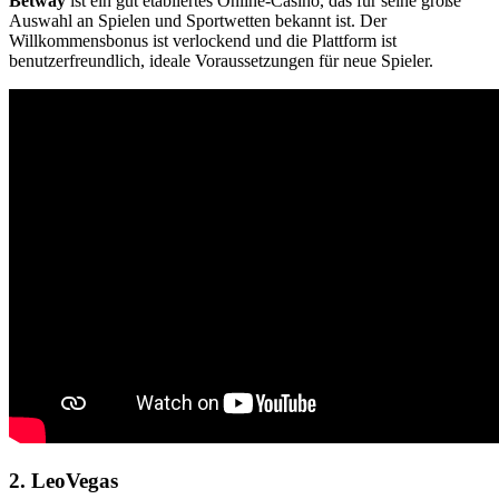
Betway
ist ein gut etabliertes Online-Casino, das für seine große
Auswahl an Spielen und Sportwetten bekannt ist. Der
Willkommensbonus ist verlockend und die Plattform ist
benutzerfreundlich, ideale Voraussetzungen für neue Spieler.
2. LeoVegas