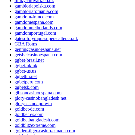
funkyaardvark.co.uk
gambloriapolska.com
gambloriaromania.com
gamdom-france.com
gamdomespana.com
gamdomnetherlands.com
gamdomportugal.com
gatesofolympussuperscatter.co.uk
GBA Roms
gentingcasinoespana.net
getsbetcasinoespana.com
ggbet-brasil.net
ggbet-uk.uk
ggbet-us.us
ggbethu.net
ggbetperu.com
ggbetsk.com
gibsoncasinoespana.com
glory-casinobangladesh.net
glorycasinoapp.win
goldbet-de.com
goldbet-es.com
goldbetbangladesh.com
goldblitzextreme.com
golden-tiger-casino-canada.com