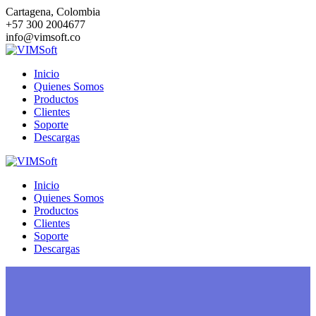
Saltar
Cartagena, Colombia
al
+57 300 2004677
contenido
info@vimsoft.co
Inicio
Quienes Somos
Productos
Clientes
Soporte
Descargas
Inicio
Quienes Somos
Productos
Clientes
Soporte
Descargas