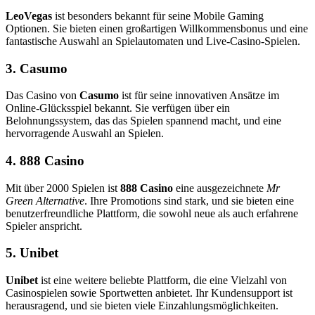
LeoVegas
ist besonders bekannt für seine Mobile Gaming
Optionen. Sie bieten einen großartigen Willkommensbonus und eine
fantastische Auswahl an Spielautomaten und Live-Casino-Spielen.
3. Casumo
Das Casino von
Casumo
ist für seine innovativen Ansätze im
Online-Glücksspiel bekannt. Sie verfügen über ein
Belohnungssystem, das das Spielen spannend macht, und eine
hervorragende Auswahl an Spielen.
4. 888 Casino
Mit über 2000 Spielen ist
888 Casino
eine ausgezeichnete
Mr
Green Alternative
. Ihre Promotions sind stark, und sie bieten eine
benutzerfreundliche Plattform, die sowohl neue als auch erfahrene
Spieler anspricht.
5. Unibet
Unibet
ist eine weitere beliebte Plattform, die eine Vielzahl von
Casinospielen sowie Sportwetten anbietet. Ihr Kundensupport ist
herausragend, und sie bieten viele Einzahlungsmöglichkeiten.