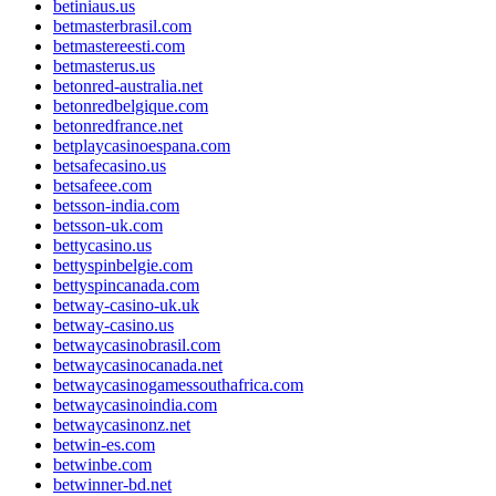
betiniaus.us
betmasterbrasil.com
betmastereesti.com
betmasterus.us
betonred-australia.net
betonredbelgique.com
betonredfrance.net
betplaycasinoespana.com
betsafecasino.us
betsafeee.com
betsson-india.com
betsson-uk.com
bettycasino.us
bettyspinbelgie.com
bettyspincanada.com
betway-casino-uk.uk
betway-casino.us
betwaycasinobrasil.com
betwaycasinocanada.net
betwaycasinogamessouthafrica.com
betwaycasinoindia.com
betwaycasinonz.net
betwin-es.com
betwinbe.com
betwinner-bd.net