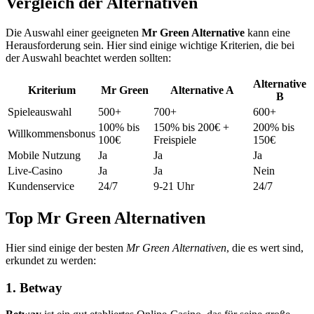
Vergleich der Alternativen
Die Auswahl einer geeigneten
Mr Green Alternative
kann eine
Herausforderung sein. Hier sind einige wichtige Kriterien, die bei
der Auswahl beachtet werden sollten:
Alternative
Kriterium
Mr Green
Alternative A
B
Spieleauswahl
500+
700+
600+
100% bis
150% bis 200€ +
200% bis
Willkommensbonus
100€
Freispiele
150€
Mobile Nutzung
Ja
Ja
Ja
Live-Casino
Ja
Ja
Nein
Kundenservice
24/7
9-21 Uhr
24/7
Top Mr Green Alternativen
Hier sind einige der besten
Mr Green Alternativen
, die es wert sind,
erkundet zu werden:
1. Betway