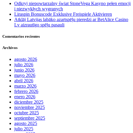
Odkryj niepowtarzalny świat StoneVega Kasyno pełen emocji
i niezwykłych wygranych
Liraspin Bonuscode Exklusive Freispiele Aktivieren
Atklāj Latvijas labāko azartspēļu pieredzi ar BetAlice Casino
Lv aizrautīgo spēļu pasauli
Comentarios recientes
Archivos
agosto 2026
julio 2026
junio 2026
mayo 2026
abril 2026
marzo 2026
febrero 2026
enero 2026
diciembre 2025
noviembre 2025
octubre 2025
septiembre 2025
agosto 2025
julio 2025