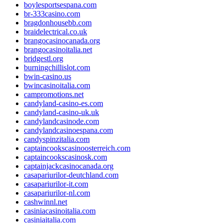
boylesportsespana.com
br-333casino.com
bragdonhousebb.com
braidelectrical.co.uk
brangocasinocanada.org
brangocasinoitalia.net
bridgestl.org
burningchillislot.com
bwin-casino.us
bwincasinoitalia.com
campromotions.net
candyland-casino-es.com
candyland-casino-uk.uk
candylandcasinode.com
candylandcasinoespana.com
candyspinzitalia.com
captaincookscasinoosterreich.com
captaincookscasinosk.com
captainjackcasinocanada.org
casapariurilor-deutchland.com
casapariurilor-it.com
casapariurilor-nl.com
cashwinnl.net
casiniacasinoitalia.com
casiniaitalia.com