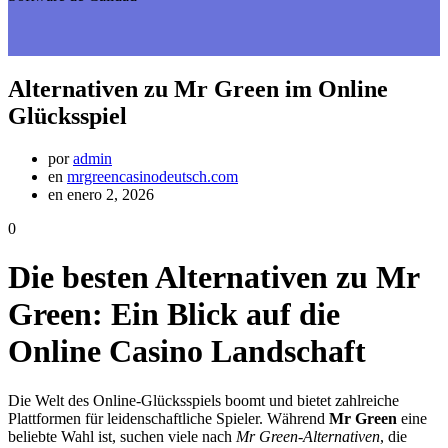
Alternativen zu Mr Green im Online
Glücksspiel
por
admin
en
mrgreencasinodeutsch.com
en enero 2, 2026
0
Die besten Alternativen zu Mr
Green: Ein Blick auf die
Online Casino Landschaft
Die Welt des Online-Glücksspiels boomt und bietet zahlreiche
Plattformen für leidenschaftliche Spieler. Während
Mr Green
eine
beliebte Wahl ist, suchen viele nach
Mr Green-Alternativen
, die