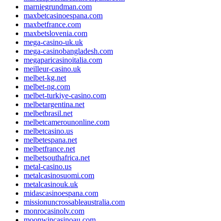
marniegrundman.com
maxbetcasinoespana.com
maxbetfrance.com
maxbetslovenia.com
mega-casino-uk.uk
mega-casinobangladesh.com
megaparicasinoitalia.com
meilleur-casino.uk
melbet-kg.net
melbet-ng.com
melbet-turkiye-casino.com
melbetargentina.net
melbetbrasil.net
melbetcamerounonline.com
melbetcasino.us
melbetespana.net
melbetfrance.net
melbetsouthafrica.net
metal-casino.us
metalcasinosuomi.com
metalcasinouk.uk
midascasinoespana.com
missionuncrossableaustralia.com
monrocasinolv.com
moonwincasinoau.com