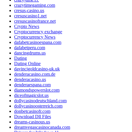
crazytimegaming.com
cresus-casino.us
cresuscasino1.net
cresuscasinofrance.net
Crypto News
Cryptocurrency exchange
Cryptocurrency News
dafabetcasinoespana.com
dafabetperu.com
dancingdrums.us
Dating
Dating Online
davincigoldcasino-uk.uk
denderacasino.com.de
denderacasino.us
denderaespana.com
diamondspowerslot.com
diceofmagicslot.us
dollycasinodeutschland.com
dollycasinoosterreich.com
donbetcasinofr.com
Download Dll Files
dreams-casinous.us
dreamvegascasinocanada.com