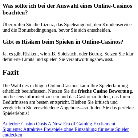
Was sollte ich bei der Auswahl eines Online-Casinos
beachten?
Überprüfen Sie die Lizenz, das Spieleangebot, den Kundenservice
und die Bonusbedingungen, bevor Sie sich entscheiden.
Gibt es Risiken beim Spielen in Online-Casinos?
Ja, es gibt Risiken, wie z.B. Spielsucht oder Betrug. Setzen Sie klar
definierte Limits und spielen Sie verantwortungsbewusst.
Fazit
Die Wahl des richtigen Online-Casinos kann Ihre Spielerfahrung
erheblich beeinflussen. Nutzen Sie die
frische Casino Bewertung
,
um bestens informiert zu sein und das Casino zu finden, das Ihren
Bedürfnissen am besten entspricht. Bleiben Sie kritisch und
vergleichen Sie verschiedene Angebote—so finden Sie das perfekte
Spielerlebnis!
Navegación
Entrada
Anterior:
Casino Oasis A New Era of Gaming Excitement
anterior:
Siguiente
Siguiente:
Attraktive Freispiele ohne Einzahlung für neue Spieler
de
entrada:
entdecken