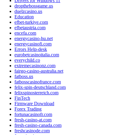
Drivers for Windows 11
dropthebossgame.us
duelzcasino.us
Education
efbet-turkiye.com
efbetaustria.com
encefa.com
energycasino-hu.net
energycasinofi.com
Errors Help-desk
eurobetcasinoitalia.com
everychild.co
extremecasinonz.com
fairgo-casino-australia.net
fatboss.us
fatbosscasinofrance.com
felix-spin-deutschland.com
felixspinosterreich.com
FinTech
Firmware Download
Forex Trading
fortunacasinofr.com
fresh-casino-at.com
fresh-casino-canada.com
freshcasinode.com