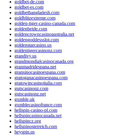
goldbet-de.com
goldbet-es.com
goldbetbangladesh.com
goldblitzextreme.com
golden-tiger-casino-canada.com
goldenbetde.com
goldencrowncasinoaustralia.net
goldengoddessslot.com
goldenstarcasino.us
goldentigercasinonz.com
grandivy.us
grandmondialcasinocanada.org
granmadridespana.net
gransinocasinoespana.com
gratoganacasinoespana.com
gratowincasinoitalia.com
gutscasinonz.com
gutscasinonz.net
gxmble.uk
gxmblecasinofrance.com
hellspin-casino-pl.com
hellspincasinocanada.net
hellspincz.org
hellspinosterreich.com
heyspin.us