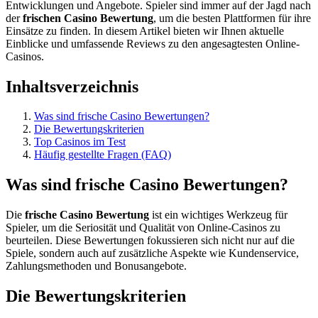
Entwicklungen und Angebote. Spieler sind immer auf der Jagd nach
der
frischen Casino Bewertung
, um die besten Plattformen für ihre
Einsätze zu finden. In diesem Artikel bieten wir Ihnen aktuelle
Einblicke und umfassende Reviews zu den angesagtesten Online-
Casinos.
Inhaltsverzeichnis
Was sind frische Casino Bewertungen?
Die Bewertungskriterien
Top Casinos im Test
Häufig gestellte Fragen (FAQ)
Was sind frische Casino Bewertungen?
Die
frische Casino Bewertung
ist ein wichtiges Werkzeug für
Spieler, um die Seriosität und Qualität von Online-Casinos zu
beurteilen. Diese Bewertungen fokussieren sich nicht nur auf die
Spiele, sondern auch auf zusätzliche Aspekte wie Kundenservice,
Zahlungsmethoden und Bonusangebote.
Die Bewertungskriterien