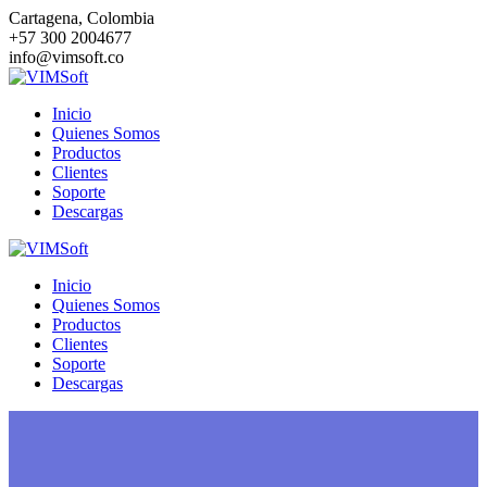
Saltar
Cartagena, Colombia
al
+57 300 2004677
contenido
info@vimsoft.co
Inicio
Quienes Somos
Productos
Clientes
Soporte
Descargas
Inicio
Quienes Somos
Productos
Clientes
Soporte
Descargas