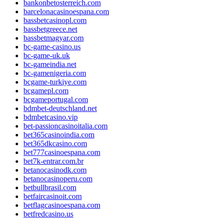
bankonbetosterreich.com
barcelonacasinoespana.com
bassbetcasinopl.com
bassbetgreece.net
bassbetmagyar.com
bc-game-casino.us
bc-game-uk.uk
bc-gameindia.net
bc-gamenigeria.com
bcgame-turkiye.com
bcgamepl.com
bcgameportugal.com
bdmbet-deutschland.net
bdmbetcasino.vip
bet-passioncasinoitalia.com
bet365casinoindia.com
bet365dkcasino.com
bet777casinoespana.com
bet7k-entrar.com.br
betanocasinodk.com
betanocasinoperu.com
betbullbrasil.com
betfaircasinoit.com
betflagcasinoespana.com
betfredcasino.us