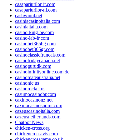
casapariurilor-it.com
casapariurilor-nl.com
cashwinnl.net
casiniacasinoitalia.com
casiniaitalia.com
casino-king-be.com
casino-lab-fr.com
casinobet365bg.com
casinobet365gr.com
casinoclassicfrancais.com
casinofridaycanada.net
casinogurudk.com
casinoinfinityonline.com.de
casinomateaustralia.net
casinonic.us
casinorocket.us
casumocasinobr.com
caxinocasinonz.net
caxinocasinosuomi.com
cazeuscasinoitalia.com
cazeusnetherlands.com
Chatbot News
chicken-cross.org
chickencrossavis.com
chickencrossgame.co.uk