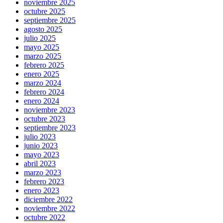
noviembre 2025
octubre 2025
septiembre 2025
agosto 2025
julio 2025
mayo 2025
marzo 2025
febrero 2025
enero 2025
marzo 2024
febrero 2024
enero 2024
noviembre 2023
octubre 2023
septiembre 2023
julio 2023
junio 2023
mayo 2023
abril 2023
marzo 2023
febrero 2023
enero 2023
diciembre 2022
noviembre 2022
octubre 2022