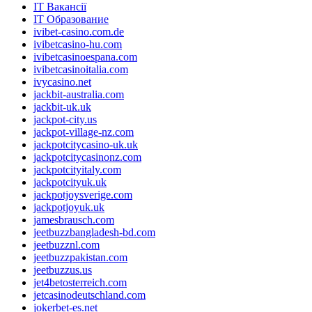
IT Вакансії
IT Образование
ivibet-casino.com.de
ivibetcasino-hu.com
ivibetcasinoespana.com
ivibetcasinoitalia.com
ivycasino.net
jackbit-australia.com
jackbit-uk.uk
jackpot-city.us
jackpot-village-nz.com
jackpotcitycasino-uk.uk
jackpotcitycasinonz.com
jackpotcityitaly.com
jackpotcityuk.uk
jackpotjoysverige.com
jackpotjoyuk.uk
jamesbrausch.com
jeetbuzzbangladesh-bd.com
jeetbuzznl.com
jeetbuzzpakistan.com
jeetbuzzus.us
jet4betosterreich.com
jetcasinodeutschland.com
jokerbet-es.net