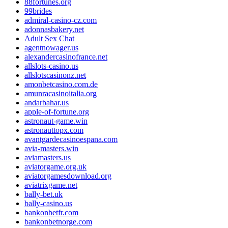
88fortunes.org
99brides
admiral-casino-cz.com
adonnasbakery.net
Adult Sex Chat
agentnowager.us
alexandercasinofrance.net
allslots-casino.us
allslotscasinonz.net
amonbetcasino.com.de
amunracasinoitalia.org
andarbahar.us
apple-of-fortune.org
astronaut-game.win
astronauttopx.com
avantgardecasinoespana.com
avia-masters.win
aviamasters.us
aviatorgame.org.uk
aviatorgamesdownload.org
aviatrixgame.net
bally-bet.uk
bally-casino.us
bankonbetfr.com
bankonbetnorge.com