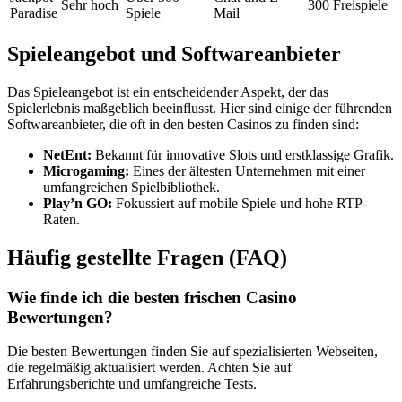
Sehr hoch
300 Freispiele
Paradise
Spiele
Mail
Spieleangebot und Softwareanbieter
Das Spieleangebot ist ein entscheidender Aspekt, der das
Spielerlebnis maßgeblich beeinflusst. Hier sind einige der führenden
Softwareanbieter, die oft in den besten Casinos zu finden sind:
NetEnt:
Bekannt für innovative Slots und erstklassige Grafik.
Microgaming:
Eines der ältesten Unternehmen mit einer
umfangreichen Spielbibliothek.
Play’n GO:
Fokussiert auf mobile Spiele und hohe RTP-
Raten.
Häufig gestellte Fragen (FAQ)
Wie finde ich die besten frischen Casino
Bewertungen?
Die besten Bewertungen finden Sie auf spezialisierten Webseiten,
die regelmäßig aktualisiert werden. Achten Sie auf
Erfahrungsberichte und umfangreiche Tests.