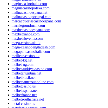
magiuscasinoitalia.com
magiuscasinopolska.com
malinacasinoespana.net
malinacasinoportugal.com
marcaapuestascasinoespana.com
marniegrundman.com
maxbetcasinoespana.com
maxbetfrance.com
maxbetslovenia.com
mega-casino-uk.uk
mega-casinobangladesh.com
megaparicasinoitalia.com
meilleur-casino.uk
melbet-kg.net
melbet-ng.com
melbet-turkiye-casino.com
melbetargentina.net
melbetbrasil.net
melbetcamerounonline.com
melbetcasino.us
melbetespana.net
melbetfrance.net
melbetsouthafrica.net
metal-casino.us
metalcasinosuomi.com