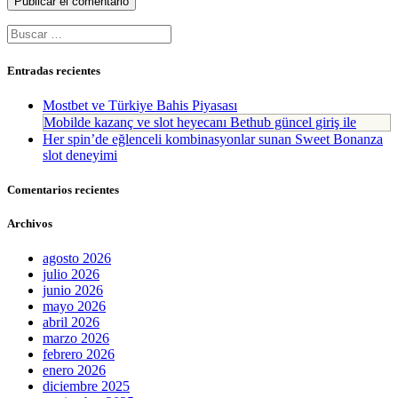
Buscar:
Entradas recientes
Mostbet ve Türkiye Bahis Piyasası
Mobilde kazanç ve slot heyecanı Bethub güncel giriş ile
Her spin’de eğlenceli kombinasyonlar sunan Sweet Bonanza
slot deneyimi
Comentarios recientes
Archivos
agosto 2026
julio 2026
junio 2026
mayo 2026
abril 2026
marzo 2026
febrero 2026
enero 2026
diciembre 2025