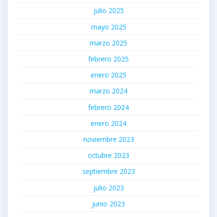
julio 2025
mayo 2025
marzo 2025
febrero 2025
enero 2025
marzo 2024
febrero 2024
enero 2024
noviembre 2023
octubre 2023
septiembre 2023
julio 2023
junio 2023