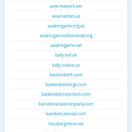
avia-masters.win
aviamasters.us
aviatorgame.org.uk
aviatorgamesdownload.org
aviatrixgame.net
bally-bet.uk
bally-casino.us
bankonbetfr.com
bankonbetnorge.com
bankonbetosterreich.com
barcelonacasinoespana.com
bassbetcasinopl.com
bassbetgreece.net