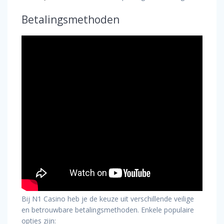
Betalingsmethoden
Bij N1 Casino heb je de keuze uit verschillende veilige
en betrouwbare betalingsmethoden. Enkele populaire
opties zijn: