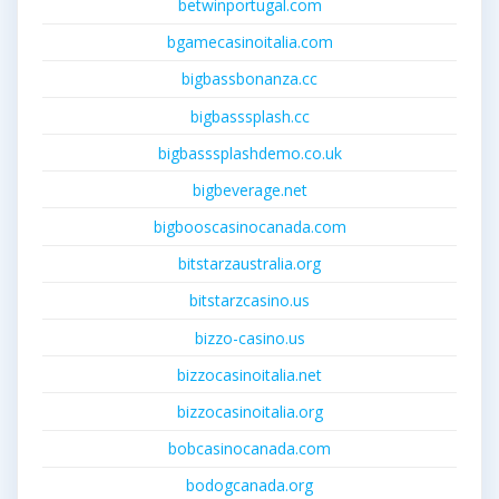
betwinportugal.com
bgamecasinoitalia.com
bigbassbonanza.cc
bigbasssplash.cc
bigbasssplashdemo.co.uk
bigbeverage.net
bigbooscasinocanada.com
bitstarzaustralia.org
bitstarzcasino.us
bizzo-casino.us
bizzocasinoitalia.net
bizzocasinoitalia.org
bobcasinocanada.com
bodogcanada.org