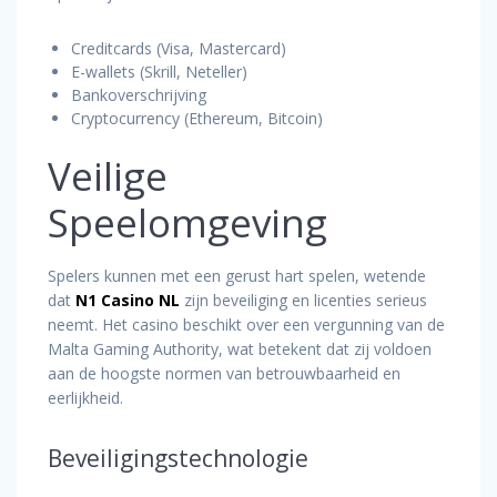
Creditcards (Visa, Mastercard)
E-wallets (Skrill, Neteller)
Bankoverschrijving
Cryptocurrency (Ethereum, Bitcoin)
Veilige
Speelomgeving
Spelers kunnen met een gerust hart spelen, wetende
dat
N1 Casino NL
zijn beveiliging en licenties serieus
neemt. Het casino beschikt over een vergunning van de
Malta Gaming Authority, wat betekent dat zij voldoen
aan de hoogste normen van betrouwbaarheid en
eerlijkheid.
Beveiligingstechnologie