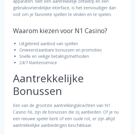
apparaten. Met een aantrekkelijk ontwerp en een
gebruiksvriendelijke interface, is het eenvoudiger dan
ooit om je favoriete spellen te vinden en te spelen.
Waarom kiezen voor N1 Casino?
Uitgebreid aanbod van spellen
Onweerstaanbare bonussen en promoties
Snelle en veilige betalingsmethoden
24/7 klantenservice
Aantrekkelijke
Bonussen
Een van de grootste aantrekkingskrachten van N1
Casino NL zijn de bonussen die zij aanbieden. Of je nu
een nieuwe speler bent of een oude rot, er zijn altijd
aantrekkelijke aanbiedingen beschikbaar.