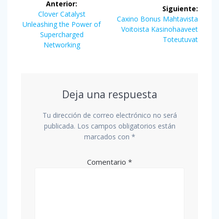
Anterior:
Siguiente:
de
Entrada
Clover Catalyst
Siguiente
Caxino Bonus Mahtavista
anterior:
Unleashing the Power of
entrada:
Voitoista Kasinohaaveet
entradas
Supercharged
Toteutuvat
Networking
Deja una respuesta
Tu dirección de correo electrónico no será
publicada.
Los campos obligatorios están
marcados con
*
Comentario
*