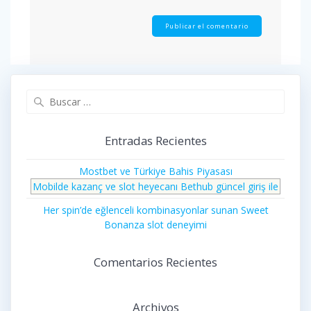
Buscar:
Entradas Recientes
Mostbet ve Türkiye Bahis Piyasası
Mobilde kazanç ve slot heyecanı Bethub güncel giriş ile
Her spin’de eğlenceli kombinasyonlar sunan Sweet
Bonanza slot deneyimi
Comentarios Recientes
Archivos