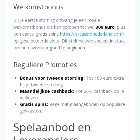
Welkomstbonus
Bij je eerste storting ontvang je een royale
welkomstbonus die kan oplopen tot wel
300 euro
, plus
een aantal gratis spins
https://n1casinonederland.com/
op geselecteerde slots. Dit stelt nieuwe spelers in staat
om hun avontuur goed te beginnen.
Reguliere Promoties
Bonus voor tweede storting:
Tot 150 euro extra
bij je tweede storting.
Maandelijkse cashback:
Tot 20% cashback op je
verliezen.
Gratis spins:
Regelmatig aangeboden op populaire
gokkasten.
Spelaanbod en