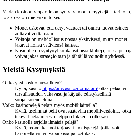
Yhden kasinon ympärille on syntynyt monia myyttejä ja tarinoita,
joista osa on mielenkiintoisia:
Monet uskovat, että tietyt vaatteet tai onnea tuovat esineet
auttavat voittamaan.
Voittoja on mahdollisuus nostaa yksityisesti, mutta monet
jakavat ilonsa ystäviensä kanssa.
Kasinolle on syntynyt kuukausittaisia klubeja, joissa pelaajat
voivat jakaa strategioitaan ja tähtäillä voittoihin yhdessä.
Yleisiä Kysymyksiä
Onko yksi kasino turvallinen?
Kyllä, kasino
https://onecasinosuomi.com/
ottaa pelaajien
turvallisuuden vakavasti ja käyttää edistyksellisiä
suojausmenetelmiä.
Voiko kasinopelejä pelata myös mobiililaitteilla?
Kyllä, useimmat pelit ovat saatavilla mobiiliversioina, jotka
tekevät pelaamisesta helppoa liikkeellä ollessasi.
Onko kasinolla tarjolla ilmaisia pelejä?
Kyllä, monet kasinot tarjoavat ilmaispelejä, joilla voit
harjoitella ennen varsinaisia panostuksia.