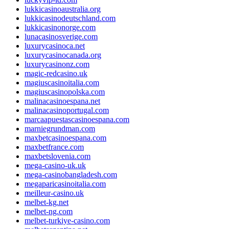
lukkicasinoaustralia.org
lukkicasinodeutschland.com
lukkicasinonorge.com
lunacasinosverige.com
luxurycasinoca.net
luxurycasinocanada.org
luxurycasinonz.com
magic-redcasino.uk
magiuscasinoitalia.com
magiuscasinopolska.com
malinacasinoespana.net
malinacasinoportugal.com
marcaapuestascasinoespana.com
marniegrundman.com
maxbetcasinoespana.com
maxbetfrance.com
maxbetslovenia.com
mega-casino-uk.uk
mega-casinobangladesh.com
megaparicasinoitalia.com
meilleur-casino.uk
melbet-kg.net
melbet-ng.com
melbet-turkiye-casino.com