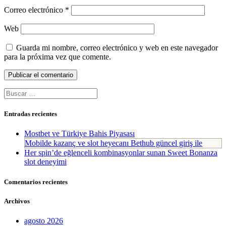
Correo electrónico
*
Web
Guarda mi nombre, correo electrónico y web en este navegador
para la próxima vez que comente.
Buscar:
Entradas recientes
Mostbet ve Türkiye Bahis Piyasası
Mobilde kazanç ve slot heyecanı Bethub güncel giriş ile
Her spin’de eğlenceli kombinasyonlar sunan Sweet Bonanza
slot deneyimi
Comentarios recientes
Archivos
agosto 2026