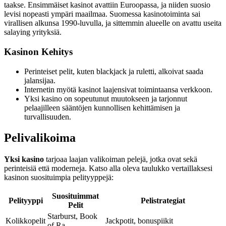
taakse. Ensimmäiset kasinot avattiin Euroopassa, ja niiden suosio
levisi nopeasti ympäri maailmaa. Suomessa kasinotoiminta sai
virallisen alkunsa 1990-luvulla, ja sittemmin alueelle on avattu useita
salaying yrityksiä.
Kasinon Kehitys
Perinteiset pelit, kuten blackjack ja ruletti, alkoivat saada
jalansijaa.
Internetin myötä kasinot laajensivat toimintaansa verkkoon.
Yksi kasino on sopeutunut muutokseen ja tarjonnut
pelaajilleen sääntöjen kunnollisen kehittämisen ja
turvallisuuden.
Pelivalikoima
Yksi kasino
tarjoaa laajan valikoiman pelejä, jotka ovat sekä
perinteisiä että moderneja. Katso alla oleva taulukko vertaillaksesi
kasinon suosituimpia pelityyppejä:
Suosituimmat
Pelityyppi
Pelistrategiat
Pelit
Starburst, Book
Kolikkopelit
Jackpotit, bonuspiikit
of Ra