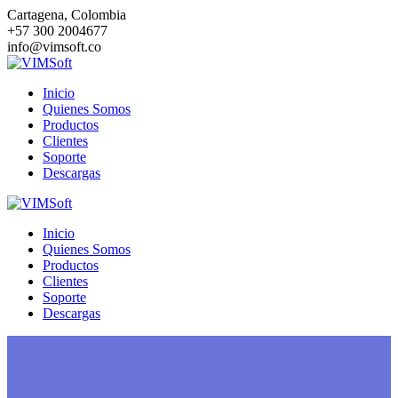
Saltar
Cartagena, Colombia
al
+57 300 2004677
contenido
info@vimsoft.co
Inicio
Quienes Somos
Productos
Clientes
Soporte
Descargas
Inicio
Quienes Somos
Productos
Clientes
Soporte
Descargas