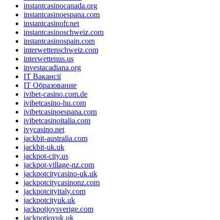
instantcasinocanada.org
instantcasinoespana.com
instantcasinofr.net
instantcasinoschweiz.com
instantcasinospain.com
interwettenschweiz.com
interwettenus.us
investacadiana.org
IT Вакансії
IT Образование
ivibet-casino.com.de
ivibetcasino-hu.com
ivibetcasinoespana.com
ivibetcasinoitalia.com
ivycasino.net
jackbit-australia.com
jackbit-uk.uk
jackpot-city.us
jackpot-village-nz.com
jackpotcitycasino-uk.uk
jackpotcitycasinonz.com
jackpotcityitaly.com
jackpotcityuk.uk
jackpotjoysverige.com
jackpotjoyuk.uk