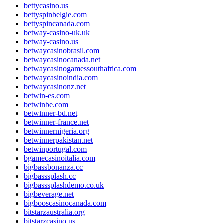
bettycasino.us
bettyspinbelgie.com
bettyspincanada.com
betway-casino-uk.uk
betway-casino.us
betwaycasinobrasil.com
betwaycasinocanada.net
betwaycasinogamessouthafrica.com
betwaycasinoindia.com
betwaycasinonz.net
betwin-es.com
betwinbe.com
betwinner-bd.net
betwinner-france.net
betwinnernigeria.org
betwinnerpakistan.net
betwinportugal.com
bgamecasinoitalia.com
bigbassbonanza.cc
bigbasssplash.cc
bigbasssplashdemo.co.uk
bigbeverage.net
bigbooscasinocanada.com
bitstarzaustralia.org
bitstarzcasino.us