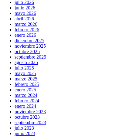
julio 2026
junio 2026
mayo 2026
abril 2026
marzo 2026
febrero 2026
enero 2026
diciembre 2025
noviembre 2025
octubre 2025
septiembre 2025
agosto 2025
julio 2025
mayo 2025
marzo 2025
febrero 2025
enero 2025
marzo 2024
febrero 2024
enero 2024
noviembre 2023
octubre 2023
septiembre 2023
julio 2023
junio 2023