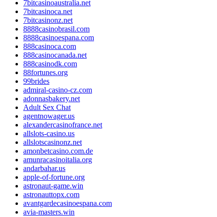
7bitcasinoaustralia.net
7bitcasinoca.net
7bitcasinonz.net
8888casinobrasil.com
8888casinoespana.com
888casinoca.com
888casinocanada.net
888casinodk.com
88fortunes.org
99brides
admiral-casino-cz.com
adonnasbakery.net
Adult Sex Chat
agentnowager.us
alexandercasinofrance.net
allslots-casino.us
allslotscasinonz.net
amonbetcasino.com.de
amunracasinoitalia.org
andarbahar.us
apple-of-fortune.org
astronaut-game.win
astronauttopx.com
avantgardecasinoespana.com
avia-masters.win