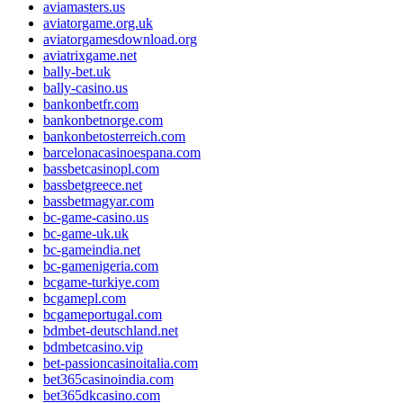
aviamasters.us
aviatorgame.org.uk
aviatorgamesdownload.org
aviatrixgame.net
bally-bet.uk
bally-casino.us
bankonbetfr.com
bankonbetnorge.com
bankonbetosterreich.com
barcelonacasinoespana.com
bassbetcasinopl.com
bassbetgreece.net
bassbetmagyar.com
bc-game-casino.us
bc-game-uk.uk
bc-gameindia.net
bc-gamenigeria.com
bcgame-turkiye.com
bcgamepl.com
bcgameportugal.com
bdmbet-deutschland.net
bdmbetcasino.vip
bet-passioncasinoitalia.com
bet365casinoindia.com
bet365dkcasino.com