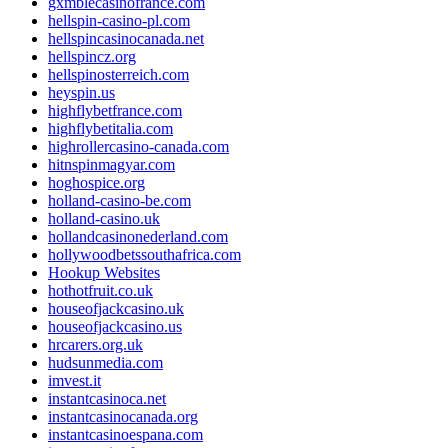
gxmblecasinofrance.com
hellspin-casino-pl.com
hellspincasinocanada.net
hellspincz.org
hellspinosterreich.com
heyspin.us
highflybetfrance.com
highflybetitalia.com
highrollercasino-canada.com
hitnspinmagyar.com
hoghospice.org
holland-casino-be.com
holland-casino.uk
hollandcasinonederland.com
hollywoodbetssouthafrica.com
Hookup Websites
hothotfruit.co.uk
houseofjackcasino.uk
houseofjackcasino.us
hrcarers.org.uk
hudsunmedia.com
imvest.it
instantcasinoca.net
instantcasinocanada.org
instantcasinoespana.com