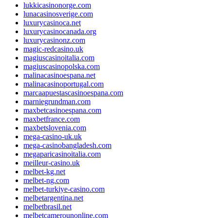
lukkicasinonorge.com
lunacasinosverige.com
luxurycasinoca.net
luxurycasinocanada.org
luxurycasinonz.com
magic-redcasino.uk
magiuscasinoitalia.com
magiuscasinopolska.com
malinacasinoespana.net
malinacasinoportugal.com
marcaapuestascasinoespana.com
marniegrundman.com
maxbetcasinoespana.com
maxbetfrance.com
maxbetslovenia.com
mega-casino-uk.uk
mega-casinobangladesh.com
megaparicasinoitalia.com
meilleur-casino.uk
melbet-kg.net
melbet-ng.com
melbet-turkiye-casino.com
melbetargentina.net
melbetbrasil.net
melbetcamerounonline.com