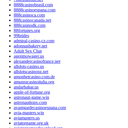
8888casinobrasil.com
8888casinoespana.com
888casinoca.com
888casinocanada.net
888casinodk.com
88fortunes.org
99brides
admiral-casino-cz.com
adonnasbakery.net
Adult Sex Chat
agentnowager.us
alexandercasinofrance.net
allslots-casino.us
allslotscasinonz.net
amonbetcasino.com.de
amunracasinoitalia.org
andarbahar.us
apple-of-fortune.org
astronaut-game.win
astronauttopx.com
avantgardecasinoespana.com
avia-masters.win
aviamasters.us
aviatorgame.org.uk