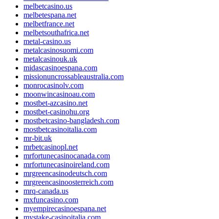
melbetcasino.us
melbetespana.net
melbetfrance.net
melbetsouthafrica.net
metal-casino.us
metalcasinosuomi.com
metalcasinouk.uk
midascasinoespana.com
missionuncrossableaustralia.com
monrocasinolv.com
moonwincasinoau.com
mostbet-azcasino.net
mostbet-casinohu.org
mostbetcasino-bangladesh.com
mostbetcasinoitalia.com
mr-bit.uk
mrbetcasinopl.net
mrfortunecasinocanada.com
mrfortunecasinoireland.com
mrgreencasinodeutsch.com
mrgreencasinoosterreich.com
mrq-canada.us
mxfuncasino.com
myempirecasinoespana.net
mystake-casinoitalia.com