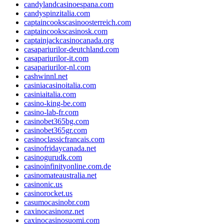
candylandcasinoespana.com
candyspinzitalia.com
captaincookscasinoosterreich.com
captaincookscasinosk.com
captainjackcasinocanada.org
casapariurilor-deutchland.com
casapariurilor-it.com
casapariurilor-nl.com
cashwinnl.net
casiniacasinoitalia.com
casiniaitalia.com
casino-king-be.com
casino-lab-fr.com
casinobet365bg.com
casinobet365gr.com
casinoclassicfrancais.com
casinofridaycanada.net
casinogurudk.com
casinoinfinityonline.com.de
casinomateaustralia.net
casinonic.us
casinorocket.us
casumocasinobr.com
caxinocasinonz.net
caxinocasinosuomi.com