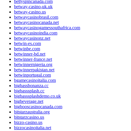
bettyspincanada.com
betway-casino-uk.uk
betway-casino.us
betwaycasinobrasil.com
betwaycasinocanada.net
betwaycasinogamessouthafrica.com
betwaycasinoindia.com
betwaycasinonz.net
betwin-es.com
betwinbe.com
betwinner-bd.net
betwinner-france.net
betwinnernigeria.org
betwinnerpakistan.net
betwinportugal.com
bgamecasinoitalia.com
bigbassbonanza.cc
bigbasssplash.cc
bigbasssplashdemo.co.uk
bigbeverage.net
bigbooscasinocanada.com
bitstarzaustralia.org
bitstarzcasino.us
bizzo-casino.us
bizzocasinoitalia.net