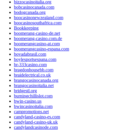
bizzocasinoitalia.org
bobcasinocanada.com
bodogcanada.org
boocasinonewzealand.com
boocasinosouthafrica.com
Bookkeeping
boomerang-casino-de.net
boomerang-casino.com.de
boomerangcasino-at.com
boomerangcasino-espana.com
bovadabrasil.com
boylesportsespana.com
br-333casino.com
bragdonhousebb.com
braidelectrical.co.uk
brangocasinocanada.org
brangocasinoitalia.net
bridgestl.org
burningchillislot.com
bwin-casino.us
bwincasinoitalia.com
campromotions.net
candyland-casino-es.com
candyland-casino-uk.uk
candylandcasinode.com