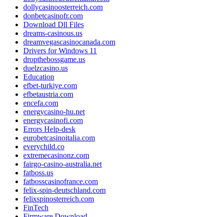
dollycasinoosterreich.com
donbetcasinofr.com
Download Dll Files
dreams-casinous.us
dreamvegascasinocanada.com
Drivers for Windows 11
dropthebossgame.us
duelzcasino.us
Education
efbet-turkiye.com
efbetaustria.com
encefa.com
energycasino-hu.net
energycasinofi.com
Errors Help-desk
eurobetcasinoitalia.com
everychild.co
extremecasinonz.com
fairgo-casino-australia.net
fatboss.us
fatbosscasinofrance.com
felix-spin-deutschland.com
felixspinosterreich.com
FinTech
Firmware Download