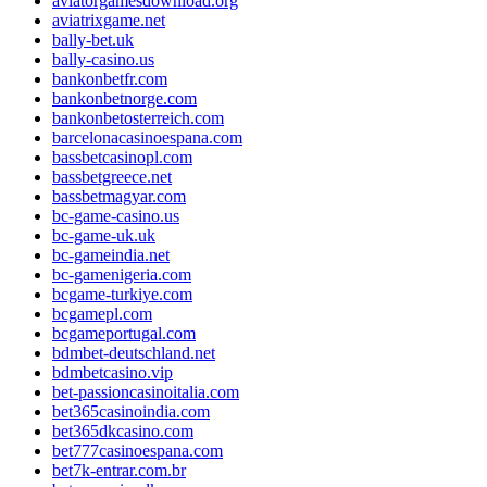
aviatorgamesdownload.org
aviatrixgame.net
bally-bet.uk
bally-casino.us
bankonbetfr.com
bankonbetnorge.com
bankonbetosterreich.com
barcelonacasinoespana.com
bassbetcasinopl.com
bassbetgreece.net
bassbetmagyar.com
bc-game-casino.us
bc-game-uk.uk
bc-gameindia.net
bc-gamenigeria.com
bcgame-turkiye.com
bcgamepl.com
bcgameportugal.com
bdmbet-deutschland.net
bdmbetcasino.vip
bet-passioncasinoitalia.com
bet365casinoindia.com
bet365dkcasino.com
bet777casinoespana.com
bet7k-entrar.com.br