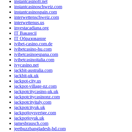
instantcasinofr.net
instantcasinoschweiz.com
instantcasinospain.com
interwettenschweiz.com
interwettenus.us
investacadiana.org
IT Вакансії
IT Образование
ivibet-casino.com.de
ivibetcasino-hu.com
ivibetcasinoespana.com
ivibetcasinoitalia.com
ivycasino.net
jackbit-australia.com
jackbit-uk.uk
jackpot-city.us
jackpot-village-nz.com
jackpotcitycasino-uk.uk
jackpotcitycasinonz.com
jackpotcityitaly.com
jackpotcityuk.uk
jackpotjoysverige.com
jackpotjoyuk.uk
jamesbrausch.com
jeetbuzzbangladesh-bd.com