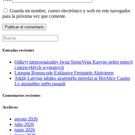
Guarda mi nombre, correo electrónico y web en este navegador
para la próxima vez que comente.
Buscar:
Entradas recientes
Odkryj niepowtarzalny świat StoneVega Kasyno pełen emocji
i niezwykłych wygranych
Liraspin Bonuscode Exklusive Freispiele Aktivieren
Atklāj Latvijas labāko azartspēļu pieredzi ar BetAlice Casino
Lv aizrautīgo spēļu pasauli
Comentarios recientes
Archivos
agosto 2026
julio 2026
junio 2026