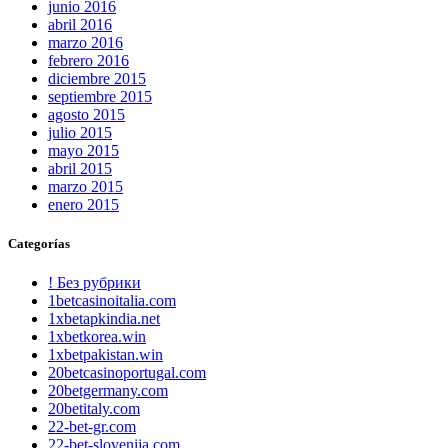
junio 2016
abril 2016
marzo 2016
febrero 2016
diciembre 2015
septiembre 2015
agosto 2015
julio 2015
mayo 2015
abril 2015
marzo 2015
enero 2015
Categorías
! Без рубрики
1betcasinoitalia.com
1xbetapkindia.net
1xbetkorea.win
1xbetpakistan.win
20betcasinoportugal.com
20betgermany.com
20betitaly.com
22-bet-gr.com
22-bet-slovenija.com