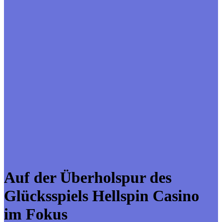
Auf der Überholspur des
Glücksspiels Hellspin Casino
im Fokus