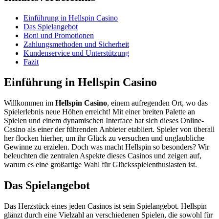
Einführung in Hellspin Casino
Das Spielangebot
Boni und Promotionen
Zahlungsmethoden und Sicherheit
Kundenservice und Unterstützung
Fazit
Einführung in Hellspin Casino
Willkommen im
Hellspin Casino
, einem aufregenden Ort, wo das
Spielerlebnis neue Höhen erreicht! Mit einer breiten Palette an
Spielen und einem dynamischen Interface hat sich dieses Online-
Casino als einer der führenden Anbieter etabliert. Spieler von überall
her flocken hierher, um ihr Glück zu versuchen und unglaubliche
Gewinne zu erzielen. Doch was macht Hellspin so besonders? Wir
beleuchten die zentralen Aspekte dieses Casinos und zeigen auf,
warum es eine großartige Wahl für Glücksspielenthusiasten ist.
Das Spielangebot
Das Herzstück eines jeden Casinos ist sein Spielangebot. Hellspin
glänzt durch eine Vielzahl an verschiedenen Spielen, die sowohl für