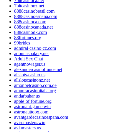
7bitcasinoca.net
7bitcasinonz.net
8888casinobrasil.com
8888casinoespana.com
888casinoca.com
888casinocanada.net
888casinodk.com
88fortunes.org
99brides
admiral-casino-cz.com
adonnasbakery.net
Adult Sex Chat
agentnowager.us
alexandercasinofrance.net
allslots-casino.us
allslotscasinonz.net
amonbetcasino.com.de
amunracasinoitalia.org
andarbahar.us
apple-of-fortune.org
astronaut-game.win
astronauttopx.com
avantgardecasinoespana.com
avia-masters.win
aviamasters.us