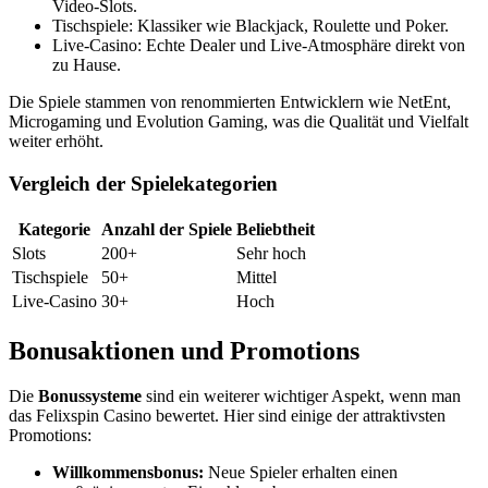
Video-Slots.
Tischspiele: Klassiker wie Blackjack, Roulette und Poker.
Live-Casino: Echte Dealer und Live-Atmosphäre direkt von
zu Hause.
Die Spiele stammen von renommierten Entwicklern wie NetEnt,
Microgaming und Evolution Gaming, was die Qualität und Vielfalt
weiter erhöht.
Vergleich der Spielekategorien
Kategorie
Anzahl der Spiele
Beliebtheit
Slots
200+
Sehr hoch
Tischspiele
50+
Mittel
Live-Casino
30+
Hoch
Bonusaktionen und Promotions
Die
Bonussysteme
sind ein weiterer wichtiger Aspekt, wenn man
das Felixspin Casino bewertet. Hier sind einige der attraktivsten
Promotions:
Willkommensbonus:
Neue Spieler erhalten einen