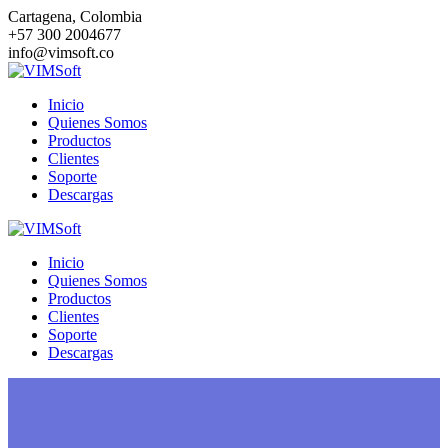
Saltar
Cartagena, Colombia
al
+57 300 2004677
contenido
info@vimsoft.co
Inicio
Quienes Somos
Productos
Clientes
Soporte
Descargas
Inicio
Quienes Somos
Productos
Clientes
Soporte
Descargas