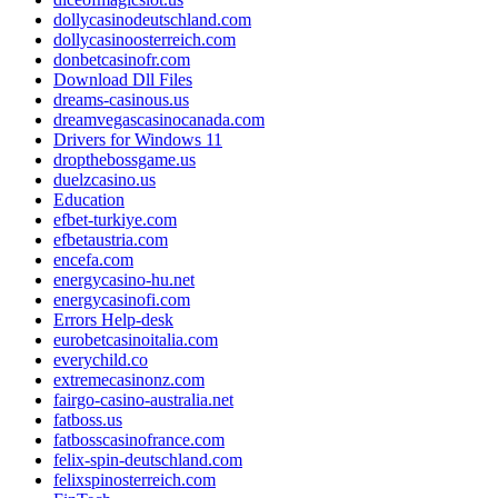
dollycasinodeutschland.com
dollycasinoosterreich.com
donbetcasinofr.com
Download Dll Files
dreams-casinous.us
dreamvegascasinocanada.com
Drivers for Windows 11
dropthebossgame.us
duelzcasino.us
Education
efbet-turkiye.com
efbetaustria.com
encefa.com
energycasino-hu.net
energycasinofi.com
Errors Help-desk
eurobetcasinoitalia.com
everychild.co
extremecasinonz.com
fairgo-casino-australia.net
fatboss.us
fatbosscasinofrance.com
felix-spin-deutschland.com
felixspinosterreich.com