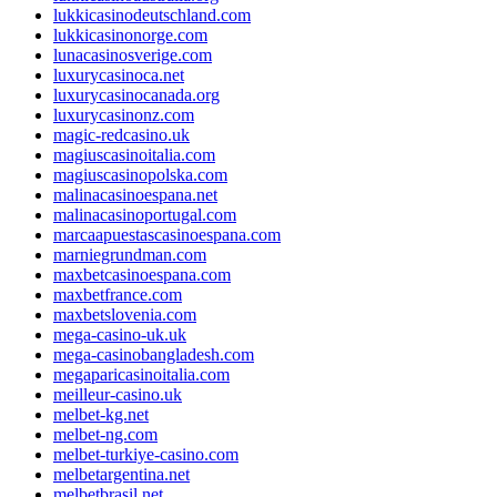
lukkicasinodeutschland.com
lukkicasinonorge.com
lunacasinosverige.com
luxurycasinoca.net
luxurycasinocanada.org
luxurycasinonz.com
magic-redcasino.uk
magiuscasinoitalia.com
magiuscasinopolska.com
malinacasinoespana.net
malinacasinoportugal.com
marcaapuestascasinoespana.com
marniegrundman.com
maxbetcasinoespana.com
maxbetfrance.com
maxbetslovenia.com
mega-casino-uk.uk
mega-casinobangladesh.com
megaparicasinoitalia.com
meilleur-casino.uk
melbet-kg.net
melbet-ng.com
melbet-turkiye-casino.com
melbetargentina.net
melbetbrasil.net