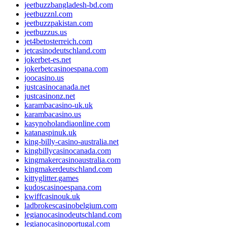
jeetbuzzbangladesh-bd.com
jeetbuzznl.com
jeetbuzzpakistan.com
jeetbuzzus.us
jet4betosterreich.com
jetcasinodeutschland.com
jokerbet-es.net
jokerbetcasinoespana.com
joocasino.us
justcasinocanada.net
justcasinonz.net
karambacasino-uk.uk
karambacasino.us
kasynoholandiaonline.com
katanaspinuk.uk
king-billy-casino-australia.net
kingbillycasinocanada.com
kingmakercasinoaustralia.com
kingmakerdeutschland.com
kittyglitter.games
kudoscasinoespana.com
kwiffcasinouk.uk
ladbrokescasinobelgium.com
legianocasinodeutschland.com
legianocasinoportugal.com