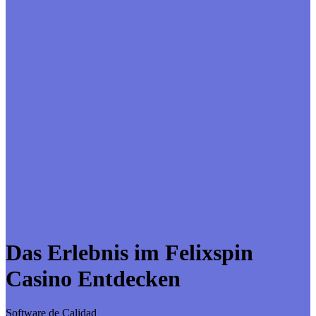
Das Erlebnis im Felixspin
Casino Entdecken
Software de Calidad