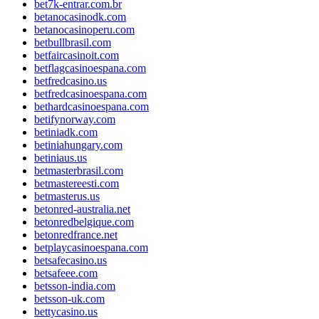
bet7k-entrar.com.br
betanocasinodk.com
betanocasinoperu.com
betbullbrasil.com
betfaircasinoit.com
betflagcasinoespana.com
betfredcasino.us
betfredcasinoespana.com
bethardcasinoespana.com
betifynorway.com
betiniadk.com
betiniahungary.com
betiniaus.us
betmasterbrasil.com
betmastereesti.com
betmasterus.us
betonred-australia.net
betonredbelgique.com
betonredfrance.net
betplaycasinoespana.com
betsafecasino.us
betsafeee.com
betsson-india.com
betsson-uk.com
bettycasino.us