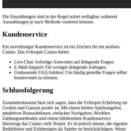
Die Einzahlungen sind in der Regel sofort verfügbar, während
Auszahlungen je nach Methode variieren können.
Kundenservice
Ein zuverlässiger Kundenservice ist ein Zeichen für ein seriöses
Casino. Das Felixspin Casino bietet:
Live-Chat: Sofortige Antworten auf dringende Fragen.
E-Mail-Support: Für weniger dringende Anfragen.
Umfassende FAQ-Sektion: Um häufig gestellte Fragen selbst
beantworten zu können.
Schlussfolgerung
Zusammenfassend lässt sich sagen, dass die
Felixspin Erfahrung
im
Großen und Ganzen positiv ist. Mit einem breiten Spieleangebot,
attraktiven Bonusaktionen, einfacher Navigation, flexiblen
Zahlungsmethoden und einem hilfsbereiten Kundenservice
überzeugt das Casino viele Nutzer. Es ist jedoch ratsam, die eigenen
Bedürfnisse und Erfahrungen als Spieler zu berücksichtigen. Wenn