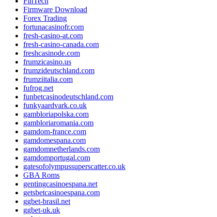
FinTech
Firmware Download
Forex Trading
fortunacasinofr.com
fresh-casino-at.com
fresh-casino-canada.com
freshcasinode.com
frumzicasino.us
frumzideutschland.com
frumziitalia.com
fufrog.net
funbetcasinodeutschland.com
funkyaardvark.co.uk
gambloriapolska.com
gambloriaromania.com
gamdom-france.com
gamdomespana.com
gamdomnetherlands.com
gamdomportugal.com
gatesofolympussuperscatter.co.uk
GBA Roms
gentingcasinoespana.net
getsbetcasinoespana.com
ggbet-brasil.net
ggbet-uk.uk