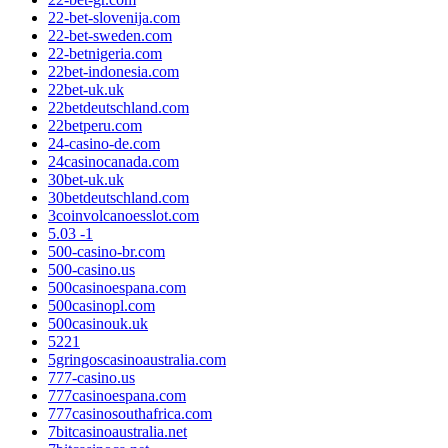
22-bet-slovenija.com
22-bet-sweden.com
22-betnigeria.com
22bet-indonesia.com
22bet-uk.uk
22betdeutschland.com
22betperu.com
24-casino-de.com
24casinocanada.com
30bet-uk.uk
30betdeutschland.com
3coinvolcanoesslot.com
5.03 -1
500-casino-br.com
500-casino.us
500casinoespana.com
500casinopl.com
500casinouk.uk
5221
5gringoscasinoaustralia.com
777-casino.us
777casinoespana.com
777casinosouthafrica.com
7bitcasinoaustralia.net