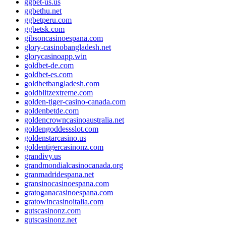
ggbet-us.us
ggbethu.net
ggbetperu.com
ggbetsk.com
gibsoncasinoespana.com
glory-casinobangladesh.net
glorycasinoapp.win
goldbet-de.com
goldbet-es.com
goldbetbangladesh.com
goldblitzextreme.com
golden-tiger-casino-canada.com
goldenbetde.com
goldencrowncasinoaustralia.net
goldengoddessslot.com
goldenstarcasino.us
goldentigercasinonz.com
grandivy.us
grandmondialcasinocanada.org
granmadridespana.net
gransinocasinoespana.com
gratoganacasinoespana.com
gratowincasinoitalia.com
gutscasinonz.com
gutscasinonz.net