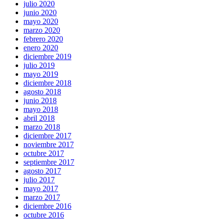
julio 2020
junio 2020
mayo 2020
marzo 2020
febrero 2020
enero 2020
diciembre 2019
julio 2019
mayo 2019
diciembre 2018
agosto 2018
junio 2018
mayo 2018
abril 2018
marzo 2018
diciembre 2017
noviembre 2017
octubre 2017
septiembre 2017
agosto 2017
julio 2017
mayo 2017
marzo 2017
diciembre 2016
octubre 2016