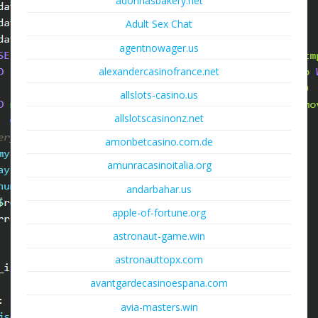
adonnasbakery.net
Adult Sex Chat
agentnowager.us
alexandercasinofrance.net
allslots-casino.us
allslotscasinonz.net
amonbetcasino.com.de
amunracasinoitalia.org
andarbahar.us
apple-of-fortune.org
astronaut-game.win
astronauttopx.com
avantgardecasinoespana.com
avia-masters.win