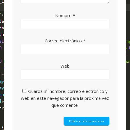
Nombre
*
Correo electrónico
*
Web
Guarda mi nombre, correo electrónico y
web en este navegador para la próxima vez
que comente.