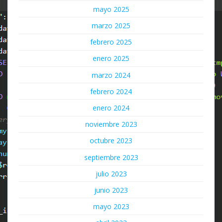
mayo 2025
marzo 2025
febrero 2025
enero 2025
marzo 2024
febrero 2024
enero 2024
noviembre 2023
octubre 2023
septiembre 2023
julio 2023
junio 2023
mayo 2023