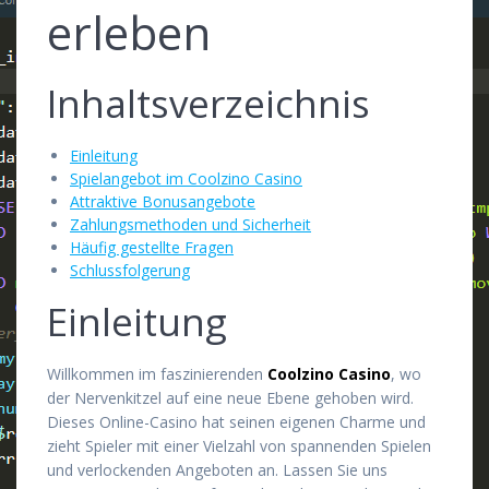
erleben
Inhaltsverzeichnis
Einleitung
Spielangebot im Coolzino Casino
Attraktive Bonusangebote
Zahlungsmethoden und Sicherheit
Häufig gestellte Fragen
Schlussfolgerung
Einleitung
Willkommen im faszinierenden
Coolzino Casino
, wo
der Nervenkitzel auf eine neue Ebene gehoben wird.
Dieses Online-Casino hat seinen eigenen Charme und
zieht Spieler mit einer Vielzahl von spannenden Spielen
und verlockenden Angeboten an. Lassen Sie uns