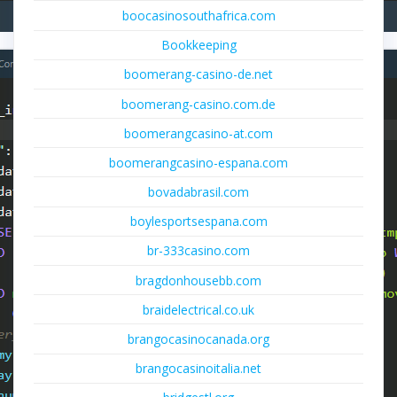
boocasinosouthafrica.com
Bookkeeping
boomerang-casino-de.net
boomerang-casino.com.de
boomerangcasino-at.com
boomerangcasino-espana.com
bovadabrasil.com
boylesportsespana.com
br-333casino.com
bragdonhousebb.com
braidelectrical.co.uk
brangocasinocanada.org
brangocasinoitalia.net