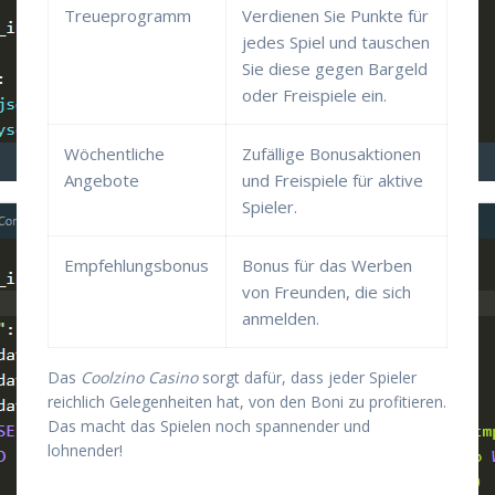
Treueprogramm
Verdienen Sie Punkte für
jedes Spiel und tauschen
Sie diese gegen Bargeld
oder Freispiele ein.
Wöchentliche
Zufällige Bonusaktionen
Angebote
und Freispiele für aktive
Spieler.
Empfehlungsbonus
Bonus für das Werben
von Freunden, die sich
anmelden.
Das
Coolzino Casino
sorgt dafür, dass jeder Spieler
reichlich Gelegenheiten hat, von den Boni zu profitieren.
Das macht das Spielen noch spannender und
lohnender!