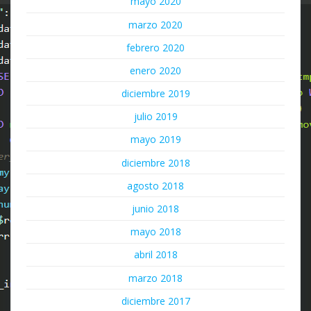
mayo 2020
marzo 2020
febrero 2020
enero 2020
diciembre 2019
julio 2019
mayo 2019
diciembre 2018
agosto 2018
junio 2018
mayo 2018
abril 2018
marzo 2018
diciembre 2017