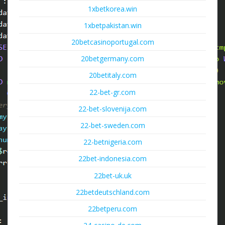
1xbetkorea.win
1xbetpakistan.win
20betcasinoportugal.com
20betgermany.com
20betitaly.com
22-bet-gr.com
22-bet-slovenija.com
22-bet-sweden.com
22-betnigeria.com
22bet-indonesia.com
22bet-uk.uk
22betdeutschland.com
22betperu.com