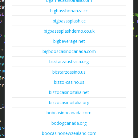
bgamecasinoitalia.com
bigbassbonanza.cc
bigbasssplash.cc
bigbasssplashdemo.co.uk
bigbeverage.net
bigbooscasinocanada.com
bitstarzaustralia.org
bitstarzcasino.us
bizzo-casino.us
bizzocasinoitalia.net
bizzocasinoitalia.org
bobcasinocanada.com
bodogcanada.org
boocasinonewzealand.com