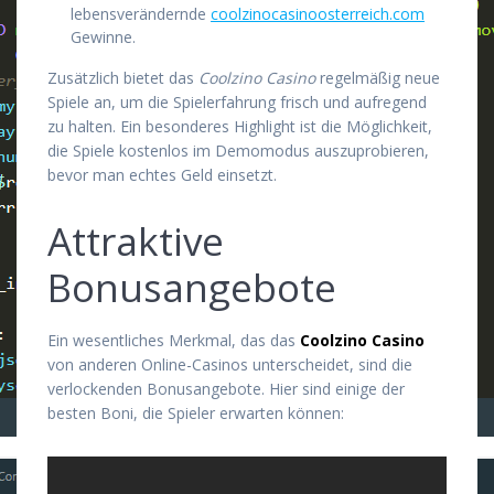
lebensverändernde
coolzinocasinoosterreich.com
Gewinne.
Zusätzlich bietet das
Coolzino Casino
regelmäßig neue
Spiele an, um die Spielerfahrung frisch und aufregend
zu halten. Ein besonderes Highlight ist die Möglichkeit,
die Spiele kostenlos im Demomodus auszuprobieren,
bevor man echtes Geld einsetzt.
Attraktive
Bonusangebote
Ein wesentliches Merkmal, das das
Coolzino Casino
von anderen Online-Casinos unterscheidet, sind die
verlockenden Bonusangebote. Hier sind einige der
besten Boni, die Spieler erwarten können: