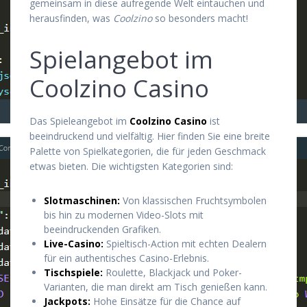
gemeinsam in diese aufregende Welt eintauchen und
herausfinden, was
Coolzino
so besonders macht!
Spielangebot im
Coolzino Casino
Das Spieleangebot im
Coolzino Casino
ist
beeindruckend und vielfältig. Hier finden Sie eine breite
Palette von Spielkategorien, die für jeden Geschmack
etwas bieten. Die wichtigsten Kategorien sind:
Slotmaschinen:
Von klassischen Fruchtsymbolen
bis hin zu modernen Video-Slots mit
beeindruckenden Grafiken.
Live-Casino:
Spieltisch-Action mit echten Dealern
für ein authentisches Casino-Erlebnis.
Tischspiele:
Roulette, Blackjack und Poker-
Varianten, die man direkt am Tisch genießen kann.
Jackpots:
Hohe Einsätze für die Chance auf