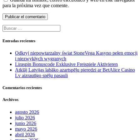
para la próxima vez que comente.
Buscar:
Entradas recientes
Odkryj niepowtarzalny świat StoneVega Kasyno pełen emocji
i niezwykłych wygranych
Liraspin Bonuscode Exklusive Freispiele Aktivieren
Atklāj Latvijas labāko azartspēļu pieredzi ar BetAlice Casino
Lv aizrautīgo spēļu pasauli
Comentarios recientes
Archivos
agosto 2026
julio 2026
junio 2026
mayo 2026
abril 2026