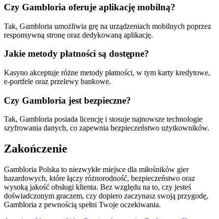
Czy Gambloria oferuje aplikację mobilną?
Tak, Gambloria umożliwia grę na urządzeniach mobilnych poprzez
responsywną stronę oraz dedykowaną aplikację.
Jakie metody płatności są dostępne?
Kasyno akceptuje różne metody płatności, w tym karty kredytowe,
e-portfele oraz przelewy bankowe.
Czy Gambloria jest bezpieczne?
Tak, Gambloria posiada licencję i stosuje najnowsze technologie
szyfrowania danych, co zapewnia bezpieczeństwo użytkowników.
Zakończenie
Gambloria Polska to niezwykłe miejsce dla miłośników gier
hazardowych, które łączy różnorodność, bezpieczeństwo oraz
wysoką jakość obsługi klienta. Bez względu na to, czy jesteś
doświadczonym graczem, czy dopiero zaczynasz swoją przygodę,
Gambloria z pewnością spełni Twoje oczekiwania.