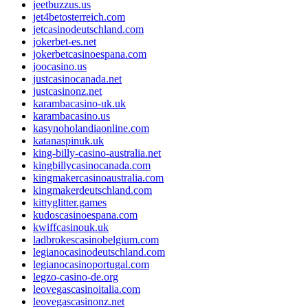
jeetbuzzus.us
jet4betosterreich.com
jetcasinodeutschland.com
jokerbet-es.net
jokerbetcasinoespana.com
joocasino.us
justcasinocanada.net
justcasinonz.net
karambacasino-uk.uk
karambacasino.us
kasynoholandiaonline.com
katanaspinuk.uk
king-billy-casino-australia.net
kingbillycasinocanada.com
kingmakercasinoaustralia.com
kingmakerdeutschland.com
kittyglitter.games
kudoscasinoespana.com
kwiffcasinouk.uk
ladbrokescasinobelgium.com
legianocasinodeutschland.com
legianocasinoportugal.com
legzo-casino-de.org
leovegascasinoitalia.com
leovegascasinonz.net