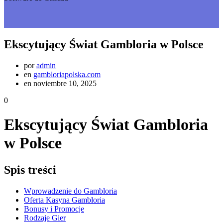
Ekscytujący Świat Gambloria w Polsce
por
admin
en
gambloriapolska.com
en noviembre 10, 2025
0
Ekscytujący Świat Gambloria
w Polsce
Spis treści
Wprowadzenie do Gambloria
Oferta Kasyna Gambloria
Bonusy i Promocje
Rodzaje Gier