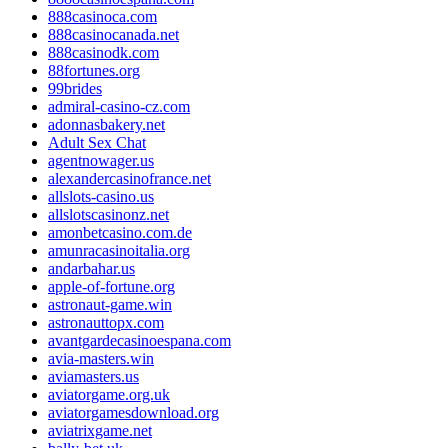
888casinoca.com
888casinocanada.net
888casinodk.com
88fortunes.org
99brides
admiral-casino-cz.com
adonnasbakery.net
Adult Sex Chat
agentnowager.us
alexandercasinofrance.net
allslots-casino.us
allslotscasinonz.net
amonbetcasino.com.de
amunracasinoitalia.org
andarbahar.us
apple-of-fortune.org
astronaut-game.win
astronauttopx.com
avantgardecasinoespana.com
avia-masters.win
aviamasters.us
aviatorgame.org.uk
aviatorgamesdownload.org
aviatrixgame.net