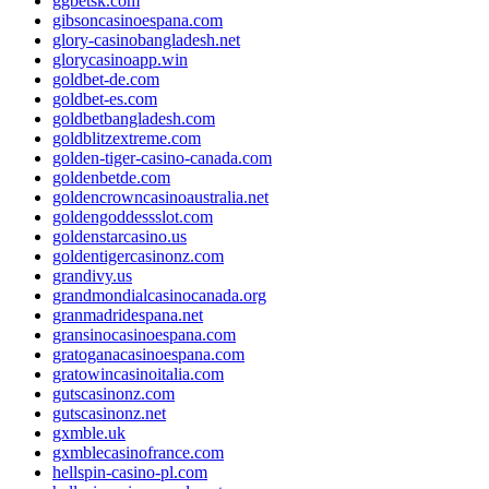
ggbetsk.com
gibsoncasinoespana.com
glory-casinobangladesh.net
glorycasinoapp.win
goldbet-de.com
goldbet-es.com
goldbetbangladesh.com
goldblitzextreme.com
golden-tiger-casino-canada.com
goldenbetde.com
goldencrowncasinoaustralia.net
goldengoddessslot.com
goldenstarcasino.us
goldentigercasinonz.com
grandivy.us
grandmondialcasinocanada.org
granmadridespana.net
gransinocasinoespana.com
gratoganacasinoespana.com
gratowincasinoitalia.com
gutscasinonz.com
gutscasinonz.net
gxmble.uk
gxmblecasinofrance.com
hellspin-casino-pl.com