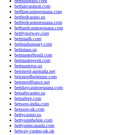
betbullbrasil.com
betfaircasinoit.com
betflagcasinoespana.com
betfredcasino.us
betfredcasinoespana.com
bethardcasinoespana.com
betifynorway.com
betiniadk.com
betiniahungary.com
betiniaus.us
betmasterbrasil.com
betmastereesti.com
betmasterus.us
betonred-australia.net
betonredbelgique.com
betonredfrance.net
betplaycasinoespana.com
betsafecasino.us
betsafeee.com
betsson-india.com
betsson-uk.com
bettycasino.us
bettyspinbelgie.com
bettyspincanada.com
betway-casino-uk.uk