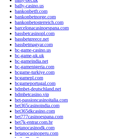
bally-bet.uk
bally-casino.us
bankonbetfr.com
bankonbetnorge.com
bankonbetosterreich.com
barcelonacasinoespana.com
bassbetcasinopl.com
bassbetgreece.net
bassbetmagyar.com
bc-game-casino.us
bc-game-uk.uk
bc-gameindia.net
bc-gamenigeria.com
bcgame-turkiye.com
bcgamepl.com
bcgameportugal.com
bdmbet-deutschland.net
bdmbetcasino.vip
bet-passioncasinoitalia.com
bet365casinoindia.com
bet365dkcasino.com
bet777casinoespana.com
bet7k-entrar.com.br
betanocasinodk.com
betanocasinoperu.com