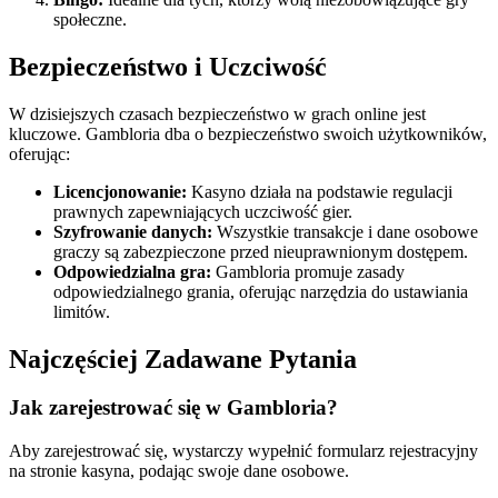
społeczne.
Bezpieczeństwo i Uczciwość
W dzisiejszych czasach bezpieczeństwo w grach online jest
kluczowe. Gambloria dba o bezpieczeństwo swoich użytkowników,
oferując:
Licencjonowanie:
Kasyno działa na podstawie regulacji
prawnych zapewniających uczciwość gier.
Szyfrowanie danych:
Wszystkie transakcje i dane osobowe
graczy są zabezpieczone przed nieuprawnionym dostępem.
Odpowiedzialna gra:
Gambloria promuje zasady
odpowiedzialnego grania, oferując narzędzia do ustawiania
limitów.
Najczęściej Zadawane Pytania
Jak zarejestrować się w Gambloria?
Aby zarejestrować się, wystarczy wypełnić formularz rejestracyjny
na stronie kasyna, podając swoje dane osobowe.