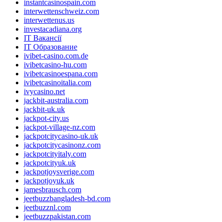
instantcasinospain.com
interwettenschweiz.com
interwettenus.us
investacadiana.org
IT Вакансії
IT Образование
ivibet-casino.com.de
ivibetcasino-hu.com
ivibetcasinoespana.com
ivibetcasinoitalia.com
ivycasino.net
jackbit-australia.com
jackbit-uk.uk
jackpot-city.us
jackpot-village-nz.com
jackpotcitycasino-uk.uk
jackpotcitycasinonz.com
jackpotcityitaly.com
jackpotcityuk.uk
jackpotjoysverige.com
jackpotjoyuk.uk
jamesbrausch.com
jeetbuzzbangladesh-bd.com
jeetbuzznl.com
jeetbuzzpakistan.com