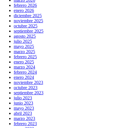
marzo 2026
febrero 2026
enero 2026
diciembre 2025
noviembre 2025
octubre 2025
septiembre 2025
agosto 2025
julio 2025
mayo 2025
marzo 2025
febrero 2025
enero 2025
marzo 2024
febrero 2024
enero 2024
noviembre 2023
octubre 2023
septiembre 2023
julio 2023
junio 2023
mayo 2023
abril 2023
marzo 2023
febrero 2023