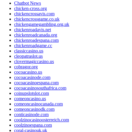
Chatbot News
chicken-cross.org
chickencrossavis.com
chickencrossgame.co.uk
chickengamegambling.org.uk
chickenroadavis.net
chickenroadcanada.org
chickenroadespana.com
chickenroadgame.cc
classiccasino.us
cleopatraslot.us
clovermagiccasino.us
cobragor.org
cocoacasino.us
cocoacasinode.com
cocoacasinoespana.com
cocoacasinosouthafrica.com
coinupslotslot.com
comeoncasino.us
comeoncasinocanada.com
comeoncasinodk.com
conticasinode.com
coolzinocasinoosterreich.com
coolzinoespana.com
coral-casinouk.uk