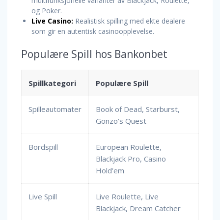
multifunksjonelle varianter av Blackjack, Roulette,
og Poker.
Live Casino:
Realistisk spilling med ekte dealere
som gir en autentisk casinoopplevelse.
Populære Spill hos Bankonbet
Spillkategori
Populære Spill
Spilleautomater
Book of Dead, Starburst,
Gonzo’s Quest
Bordspill
European Roulette,
Blackjack Pro, Casino
Hold’em
Live Spill
Live Roulette, Live
Blackjack, Dream Catcher