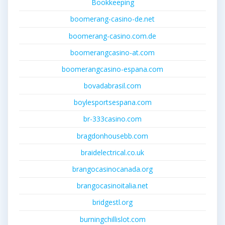
Bookkeeping
boomerang-casino-de.net
boomerang-casino.com.de
boomerangcasino-at.com
boomerangcasino-espana.com
bovadabrasil.com
boylesportsespana.com
br-333casino.com
bragdonhousebb.com
braidelectrical.co.uk
brangocasinocanada.org
brangocasinoitalia.net
bridgestl.org
burningchillislot.com