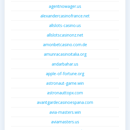
agentnowager.us
alexandercasinofrance.net
allslots-casino.us
allslotscasinonz.net
amonbetcasino.com.de
amunracasinoitalia.org
andarbahar.us
apple-of-fortune.org
astronaut-game.win
astronauttopx.com
avantgardecasinoespana.com
avia-masters.win
aviamasters.us