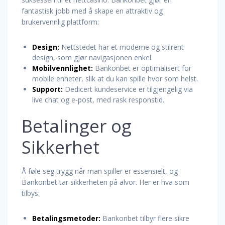
fantastisk jobb med å skape en attraktiv og
brukervennlig plattform:
Design:
Nettstedet har et moderne og stilrent
design, som gjør navigasjonen enkel.
Mobilvennlighet:
Bankonbet er optimalisert for
mobile enheter, slik at du kan spille hvor som helst.
Support:
Dedicert kundeservice er tilgjengelig via
live chat og e-post, med rask responstid.
Betalinger og
Sikkerhet
Å føle seg trygg når man spiller er essensielt, og
Bankonbet tar sikkerheten på alvor. Her er hva som
tilbys:
Betalingsmetoder:
Bankonbet tilbyr flere sikre