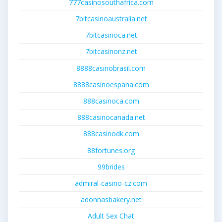
777casinosouthafrica.com
7bitcasinoaustralia.net
7bitcasinoca.net
7bitcasinonz.net
8888casinobrasil.com
8888casinoespana.com
888casinoca.com
888casinocanada.net
888casinodk.com
88fortunes.org
99brides
admiral-casino-cz.com
adonnasbakery.net
Adult Sex Chat