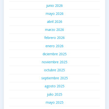
junio 2026
mayo 2026
abril 2026
marzo 2026
febrero 2026
enero 2026
diciembre 2025
noviembre 2025
octubre 2025
septiembre 2025
agosto 2025
julio 2025
mayo 2025