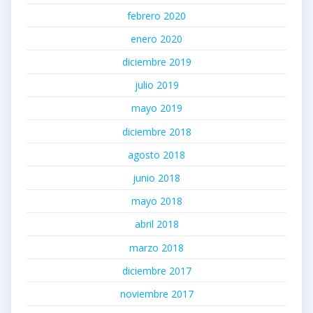
febrero 2020
enero 2020
diciembre 2019
julio 2019
mayo 2019
diciembre 2018
agosto 2018
junio 2018
mayo 2018
abril 2018
marzo 2018
diciembre 2017
noviembre 2017