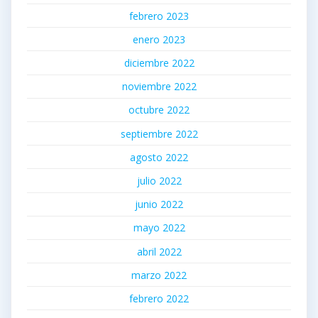
febrero 2023
enero 2023
diciembre 2022
noviembre 2022
octubre 2022
septiembre 2022
agosto 2022
julio 2022
junio 2022
mayo 2022
abril 2022
marzo 2022
febrero 2022