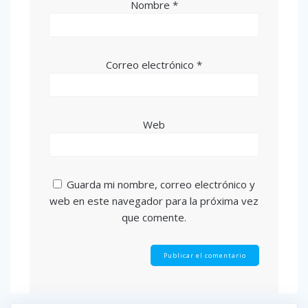
Nombre
*
Correo electrónico
*
Web
Guarda mi nombre, correo electrónico y
web en este navegador para la próxima vez
que comente.