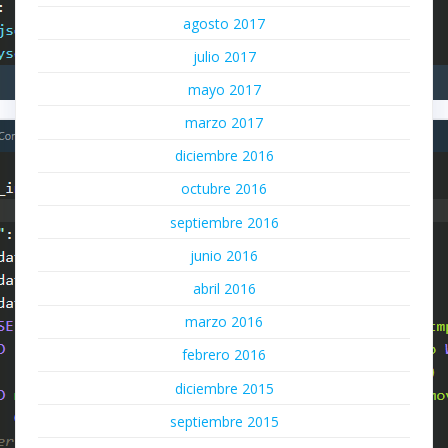
agosto 2017
julio 2017
mayo 2017
marzo 2017
diciembre 2016
octubre 2016
septiembre 2016
junio 2016
abril 2016
marzo 2016
febrero 2016
diciembre 2015
septiembre 2015