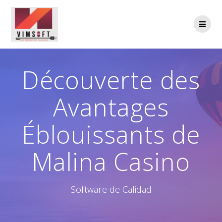
Saltar
al
contenido
Découverte des
Avantages
Éblouissants de
Malina Casino
Software de Calidad