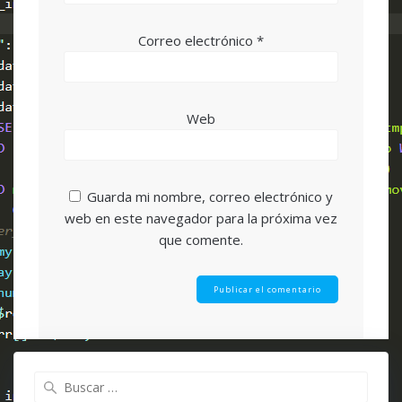
Correo electrónico
*
Web
Guarda mi nombre, correo electrónico y
web en este navegador para la próxima vez
que comente.
Buscar: