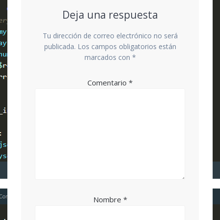
Deja una respuesta
Tu dirección de correo electrónico no será
publicada.
Los campos obligatorios están
marcados con
*
Comentario
*
Nombre
*