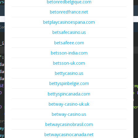
betonredbelgique.com
betonredfrance.net
betplaycasinoespana.com
betsafecasino.us
betsafeee.com
betsson-india.com
betsson-uk.com
bettycasino.us
bettyspinbelgie.com
bettyspincanada.com
betway-casino-uk.uk
betway-casino.us
betwaycasinobrasil.com
betwaycasinocanada.net