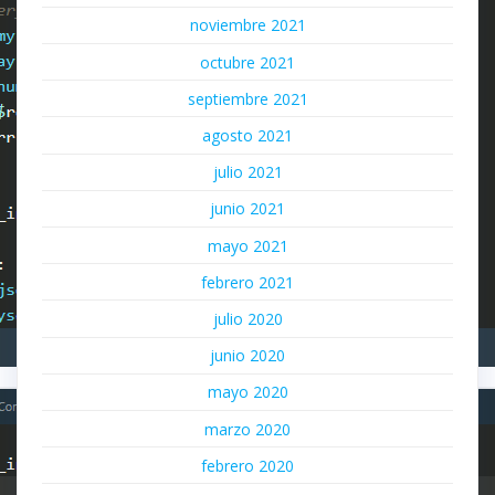
noviembre 2021
octubre 2021
septiembre 2021
agosto 2021
julio 2021
junio 2021
mayo 2021
febrero 2021
julio 2020
junio 2020
mayo 2020
marzo 2020
febrero 2020