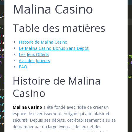
Malina Casino
Table des matières
Histoire de Malina Casino
Le Malina Casino Bonus Sans Dépôt
Les Jeux Offerts
Avis des Joueurs
FAQ
Histoire de Malina
Casino
Malina Casino
a été fondé avec l’idée de créer un
espace de divertissement en ligne qui allie plaisir et
sécurité. Depuis ses débuts, cet établissement a su se
démarquer par un large éventail de jeux et des