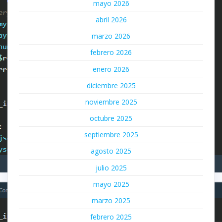
mayo 2026
abril 2026
marzo 2026
febrero 2026
enero 2026
diciembre 2025
noviembre 2025
octubre 2025
septiembre 2025
agosto 2025
julio 2025
mayo 2025
marzo 2025
febrero 2025