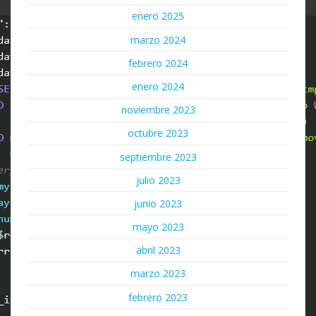
enero 2025
marzo 2024
febrero 2024
enero 2024
noviembre 2023
octubre 2023
septiembre 2023
julio 2023
junio 2023
mayo 2023
abril 2023
marzo 2023
febrero 2023