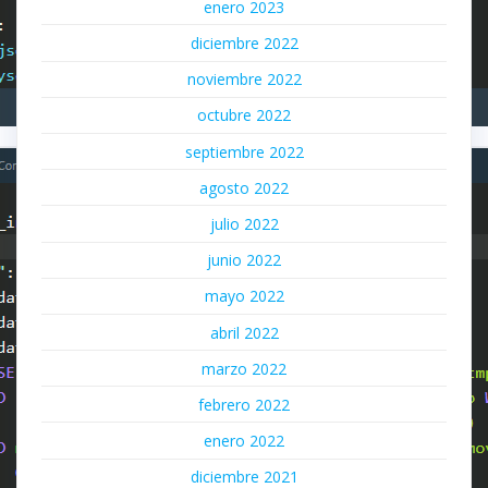
enero 2023
diciembre 2022
noviembre 2022
octubre 2022
septiembre 2022
agosto 2022
julio 2022
junio 2022
mayo 2022
abril 2022
marzo 2022
febrero 2022
enero 2022
diciembre 2021