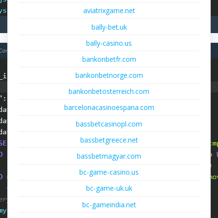
aviatrixgame.net
bally-bet.uk
bally-casino.us
bankonbetfr.com
bankonbetnorge.com
bankonbetosterreich.com
barcelonacasinoespana.com
bassbetcasinopl.com
bassbetgreece.net
bassbetmagyar.com
bc-game-casino.us
bc-game-uk.uk
bc-gameindia.net