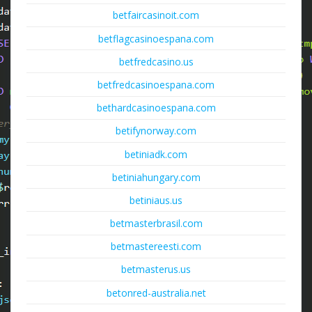
betfaircasinoit.com
betflagcasinoespana.com
betfredcasino.us
betfredcasinoespana.com
bethardcasinoespana.com
betifynorway.com
betiniadk.com
betiniahungary.com
betiniaus.us
betmasterbrasil.com
betmastereesti.com
betmasterus.us
betonred-australia.net