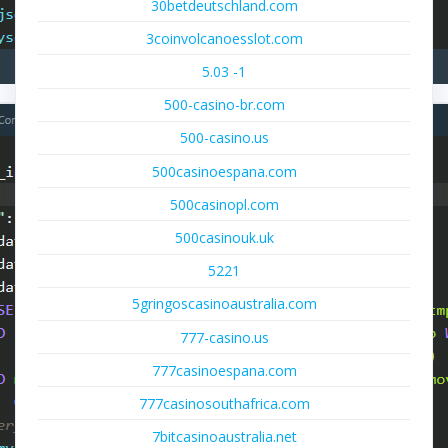
30betdeutschland.com
3coinvolcanoesslot.com
5.03 -1
500-casino-br.com
500-casino.us
500casinoespana.com
500casinopl.com
500casinouk.uk
5221
5gringoscasinoaustralia.com
777-casino.us
777casinoespana.com
777casinosouthafrica.com
7bitcasinoaustralia.net