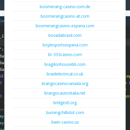
boomerang-casino.com.de
boomerangcasino-at.com
boomerangcasino-espana.com
bovadabrasil.com
boylesportsespana.com
br-333casino.com
bragdonhousebb.com
braidelectrical.co.uk
brangocasinocanada.org
brangocasinoitalia.net
bridgestl.org
burningchillislot.com
bwin-casino.us