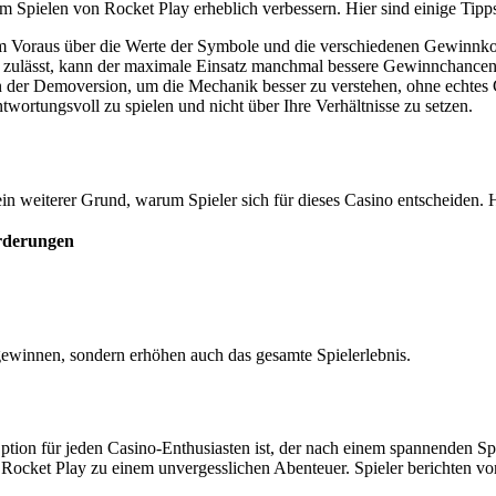
pielen von Rocket Play erheblich verbessern. Hier sind einige Tipps
im Voraus über die Werte der Symbole und die verschiedenen Gewinnk
zulässt, kann der maximale Einsatz manchmal bessere Gewinnchancen 
n der Demoversion, um die Mechanik besser zu verstehen, ohne echtes G
twortungsvoll zu spielen und nicht über Ihre Verhältnisse zu setzen.
n weiterer Grund, warum Spieler sich für dieses Casino entscheiden. H
rderungen
gewinnen, sondern erhöhen auch das gesamte Spielerlebnis.
Option für jeden Casino-Enthusiasten ist, der nach einem spannenden S
ocket Play zu einem unvergesslichen Abenteuer. Spieler berichten v