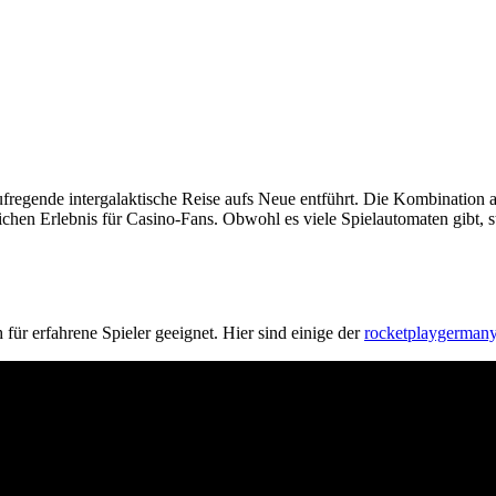
 aufregende intergalaktische Reise aufs Neue entführt. Die Kombinatio
hen Erlebnis für Casino-Fans. Obwohl es viele Spielautomaten gibt, st
für erfahrene Spieler geeignet. Hier sind einige der
rocketplaygermany