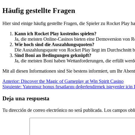
Häufig gestellte Fragen
Hier sind einige häufig gestellte Fragen, die Spieler zu Rocket Play 
Kann ich Rocket Play kostenlos spielen?
Ja, die meisten Online-Casinos bieten eine Demoversion von Ro
Wie hoch sind die Auszahlungsquoten?
Die Auszahlungsquote von Rocket Play liegt im Durchschnitt 
Sind Boni an Bedingungen geknüpft?
Ja, die meisten Boni haben Wettanforderungen, die erfüllt we
Mit all diesen Informationen sind Sie bestens informiert, um Ihr Abe
Navegación
Entrada
Anterior:
Discover the Magic of Gameplay at Win Spirit Casino
anterior:
Siguiente
Siguiente:
Yatırımsız bonus fırsatlarını değerlendirmek isteyenler için
de
entrada:
entradas
Deja una respuesta
Tu dirección de correo electrónico no será publicada.
Los campos obli