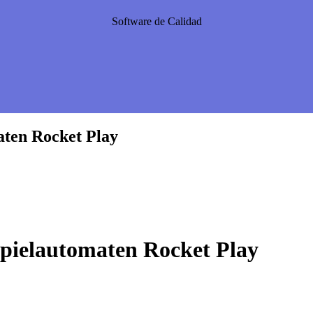
Software de Calidad
aten Rocket Play
Spielautomaten Rocket Play