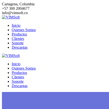
Saltar
Cartagena, Colombia
al
+57 300 2004677
contenido
info@vimsoft.co
Inicio
Quienes Somos
Productos
Clientes
Soporte
Descargas
Inicio
Quienes Somos
Productos
Clientes
Soporte
Descargas