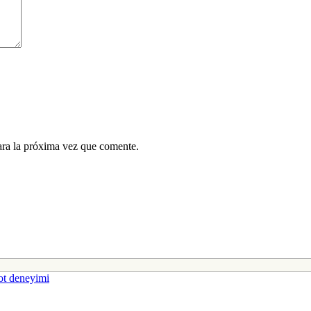
ara la próxima vez que comente.
ot deneyimi