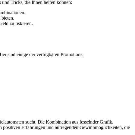
 und Tricks, die Ihnen helfen können:
ombinationen.
bieten.
eld zu riskieren.
ier sind einige der verfügbaren Promotions:
pielautomaten sucht. Die Kombination aus fesselnder Grafik,
on positiven Erfahrungen und aufregenden Gewinnmöglichkeiten, die