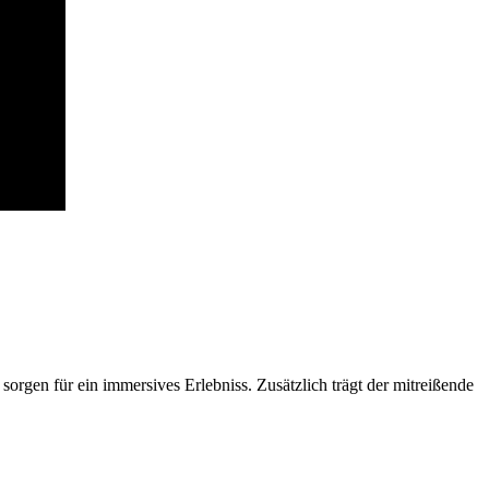
orgen für ein immersives Erlebniss. Zusätzlich trägt der mitreißende