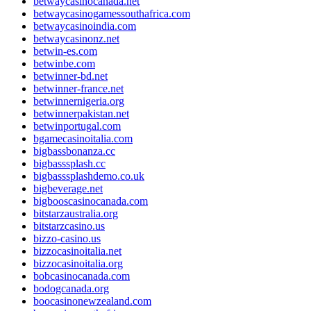
betwaycasinocanada.net
betwaycasinogamessouthafrica.com
betwaycasinoindia.com
betwaycasinonz.net
betwin-es.com
betwinbe.com
betwinner-bd.net
betwinner-france.net
betwinnernigeria.org
betwinnerpakistan.net
betwinportugal.com
bgamecasinoitalia.com
bigbassbonanza.cc
bigbasssplash.cc
bigbasssplashdemo.co.uk
bigbeverage.net
bigbooscasinocanada.com
bitstarzaustralia.org
bitstarzcasino.us
bizzo-casino.us
bizzocasinoitalia.net
bizzocasinoitalia.org
bobcasinocanada.com
bodogcanada.org
boocasinonewzealand.com