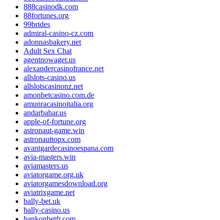
888casinodk.com
88fortunes.org
99brides
admiral-casino-cz.com
adonnasbakery.net
Adult Sex Chat
agentnowager.us
alexandercasinofrance.net
allslots-casino.us
allslotscasinonz.net
amonbetcasino.com.de
amunracasinoitalia.org
andarbahar.us
apple-of-fortune.org
astronaut-game.win
astronauttopx.com
avantgardecasinoespana.com
avia-masters.win
aviamasters.us
aviatorgame.org.uk
aviatorgamesdownload.org
aviatrixgame.net
bally-bet.uk
bally-casino.us
bankonbetfr.com