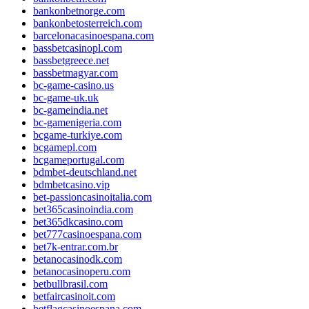
bankonbetnorge.com
bankonbetosterreich.com
barcelonacasinoespana.com
bassbetcasinopl.com
bassbetgreece.net
bassbetmagyar.com
bc-game-casino.us
bc-game-uk.uk
bc-gameindia.net
bc-gamenigeria.com
bcgame-turkiye.com
bcgamepl.com
bcgameportugal.com
bdmbet-deutschland.net
bdmbetcasino.vip
bet-passioncasinoitalia.com
bet365casinoindia.com
bet365dkcasino.com
bet777casinoespana.com
bet7k-entrar.com.br
betanocasinodk.com
betanocasinoperu.com
betbullbrasil.com
betfaircasinoit.com
betflagcasinoespana.com