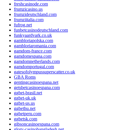
freshcasinode.com
frumzicasino.us
frumzideutschland.com
frumziitalia.com
fufrog.net
funbetcasinodeutschland.com
funkyaardvark.co.uk
gambloriapolska.com
gambloriaromania.com
gamdom-france.com
gamdomespana.com
gamdomnetherlands.com
gamdomportugal.com
gatesofolympussuperscatter.co.uk
GBA Roms
gentingcasinoespana.net
getsbetcasinoespana.com
ggbet-brasil.net
ggbet-uk.uk
ggbet-us.us
ggbethu.net
ggbetperu.com
ggbetsk.com
gibsoncasinoespana.com
glory-casinobangladesh.net