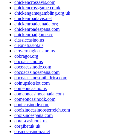
chickencrossavis.com
chickencrossgame.co.uk
chickengamegambling.org.uk
chickenroadavis.net
chickenroadcanada.org
chickenroadespana.com
chickenroadgame.cc
classiccasino.us
cleopatraslot.us
clovermagiccasino.us
cobragor.org
cocoacasino.us
cocoacasinode.com
cocoacasinoespana.com
cocoacasinosouthafrica.com
coinupslotslot.com
comeoncasino.us
comeoncasinocanada.com
comeoncasinodk.com
conticasinode.com
coolzinocasinoosterreich.com
coolzinoespana.com
coral-casinouk.uk
corgibetuk.uk
cosmocasinonz.net