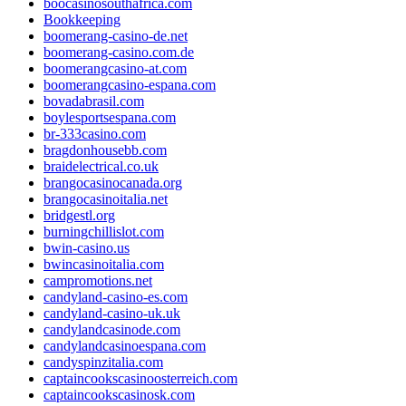
boocasinosouthafrica.com
Bookkeeping
boomerang-casino-de.net
boomerang-casino.com.de
boomerangcasino-at.com
boomerangcasino-espana.com
bovadabrasil.com
boylesportsespana.com
br-333casino.com
bragdonhousebb.com
braidelectrical.co.uk
brangocasinocanada.org
brangocasinoitalia.net
bridgestl.org
burningchillislot.com
bwin-casino.us
bwincasinoitalia.com
campromotions.net
candyland-casino-es.com
candyland-casino-uk.uk
candylandcasinode.com
candylandcasinoespana.com
candyspinzitalia.com
captaincookscasinoosterreich.com
captaincookscasinosk.com