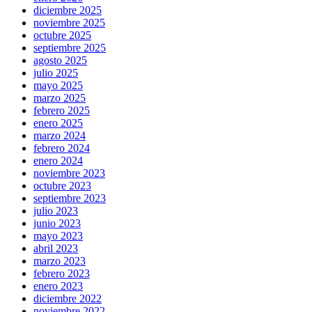
diciembre 2025
noviembre 2025
octubre 2025
septiembre 2025
agosto 2025
julio 2025
mayo 2025
marzo 2025
febrero 2025
enero 2025
marzo 2024
febrero 2024
enero 2024
noviembre 2023
octubre 2023
septiembre 2023
julio 2023
junio 2023
mayo 2023
abril 2023
marzo 2023
febrero 2023
enero 2023
diciembre 2022
noviembre 2022