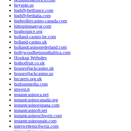
heyspin.us
highflybetfrance.com
highflybetitalia.com
highrollercasino-canada.com
hitnspinmagyar.com
hoghospice.org
holland-casino-be.com
holland-casino.uk
hollandcasinonederland.com
hollywoodbetssouthafrica.com
Hookup Websites
hothotfruit.co.uk
houseofjackcasino.uk
houseofjackcasino.us
hrcarers.org.uk
hudsunmedia.com
imvest.it
instantcasinoca.net
instantcasinocanada.org
instantcasinoespana.com
instantcasinofr.net
instantcasinoschweiz.com
instantcasinospain.com
interwettenschweiz.com