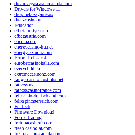
dreamvegascasinocanada.com
Drivers for Windows 11
dropthebossgame.us
duelzcasino.us
Education
efbet-turkiye.com
efbetaustria.com
encefa.com
energycasino-hu.net
energycasinofi.com
Errors Help-desk
eurobetcasinoitalia.com
everychild.co
extremecasinonz.com
fairgo-casino-australia.net
fatboss.us
fatbosscasinofrance.com
felix-spin-deutschland.com
felixspinosterreich.com
FinTech
Firmware Download
Forex Trading
fortunacasinofr.com
fresh-casino-at.com
fresh-casino-canada.com