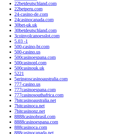
22betdeutschland.com
22betperu.com
24-casino-de.com
24casinocanada.com
30bet-uk.uk
30betdeutschland.com
3coinvolcanoesslot.com
5.03 -1
500-casino-br.com
500-casino.us
500casinoespana.com
500casinopl.com
500casinouk.uk
5221
5gringoscasinoaustralia.com
777-casino.us
777casinoespana.com
777casinosouthafrica.com
7bitcasinoaustralia.net
7bitcasinoca.net
7bitcasinonz.net
8888casinobrasil.com
8888casinoespana.com
888casinoca.com
888casinocanada.net