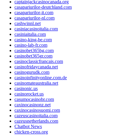
captainjackcasinocanada.org
casapariurilor-deutchland.com
casapariurilor-it.com
casapariurilor-nl.com
cashwinnl.net
casiniacasinoitalia.com
casiniaitalia.com
casino-king-be.com
casino-lab-fr.com
casinobet365bg.com
casinobet365gr.com
casinoclassicfrancais.com
casinofridaycanada.net
casinogurudk.com
casinoinfinityonline.com.de
casinomateaustralia.net
casinonic.us
casinorocket.us
casumocasinobr.com
caxinocasinonz.net
caxinocasinosuomi.com
cazeuscasinoitalia.com
cazeusnetherlands.com
Chatbot News
chicken-cross.org