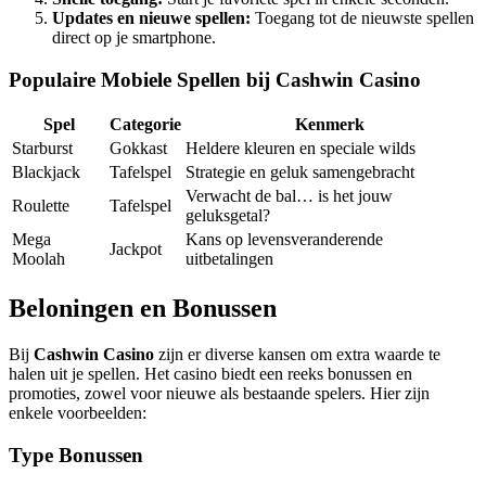
Updates en nieuwe spellen:
Toegang tot de nieuwste spellen
direct op je smartphone.
Populaire Mobiele Spellen bij Cashwin Casino
Spel
Categorie
Kenmerk
Starburst
Gokkast
Heldere kleuren en speciale wilds
Blackjack
Tafelspel
Strategie en geluk samengebracht
Verwacht de bal… is het jouw
Roulette
Tafelspel
geluksgetal?
Mega
Kans op levensveranderende
Jackpot
Moolah
uitbetalingen
Beloningen en Bonussen
Bij
Cashwin Casino
zijn er diverse kansen om extra waarde te
halen uit je spellen. Het casino biedt een reeks bonussen en
promoties, zowel voor nieuwe als bestaande spelers. Hier zijn
enkele voorbeelden:
Type Bonussen