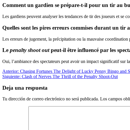
Comment un gardien se prépare-t-il pour un tir au bu
Les gardiens peuvent analyser les tendances de tir des joueurs et se co
Quelles sont les pires erreurs commises durant un tir 
Les erreurs de jugement, la précipitation ou la mauvaise coordinatio
Le
penalty shoot out
peut-il être influencé par les spect
Oui, l’ambiance des spectateurs peut avoir un impact significatif sur 
Navegación
Entrada
Anterior:
Chasing Fortunes The Delight of Lucky Penny Bingo and S
anterior:
Siguiente
Siguiente:
Clash of Nerves The Thrill of the Penalty Shoot-Out
de
entrada:
entradas
Deja una respuesta
Tu dirección de correo electrónico no será publicada.
Los campos obli