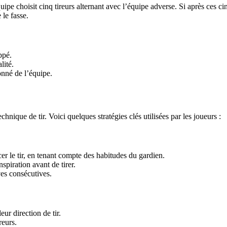
pe choisit cinq tireurs alternant avec l’équipe adverse. Si après ces cinq
le fasse.
ppé.
lité.
onné de l’équipe.
hnique de tir. Voici quelques stratégies clés utilisées par les joueurs :
er le tir, en tenant compte des habitudes du gardien.
spiration avant de tirer.
ves consécutives.
ur direction de tir.
reurs.