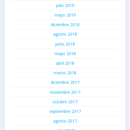
julio 2019
mayo 2019
diciembre 2018
agosto 2018
junio 2018
mayo 2018
abril 2018
marzo 2018
diciembre 2017
noviembre 2017
octubre 2017
septiembre 2017
agosto 2017