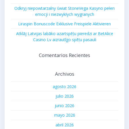
Odkryj niepowtarzalny świat StoneVega Kasyno pełen
emocji i niezwykłych wygranych
Liraspin Bonuscode Exklusive Freispiele Aktivieren
Atklāj Latvijas labāko azartspēļu pieredzi ar BetAlice
Casino Lv aizrautīgo spēļu pasauli
Comentarios Recientes
Archivos
agosto 2026
julio 2026
junio 2026
mayo 2026
abril 2026