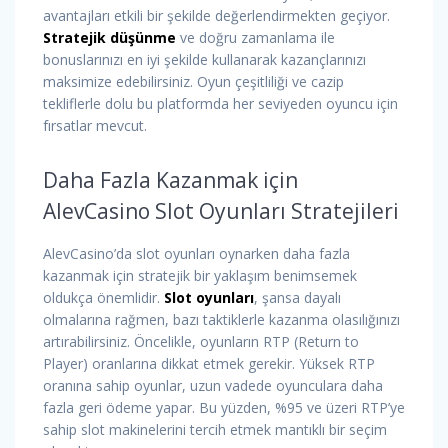
avantajları etkili bir şekilde değerlendirmekten geçiyor.
Stratejik düşünme
ve doğru zamanlama ile
bonuslarınızı en iyi şekilde kullanarak kazançlarınızı
maksimize edebilirsiniz. Oyun çeşitliliği ve cazip
tekliflerle dolu bu platformda her seviyeden oyuncu için
fırsatlar mevcut.
Daha Fazla Kazanmak için
AlevCasino Slot Oyunları Stratejileri
AlevCasino’da slot oyunları oynarken daha fazla
kazanmak için stratejik bir yaklaşım benimsemek
oldukça önemlidir.
Slot oyunları
, şansa dayalı
olmalarına rağmen, bazı taktiklerle kazanma olasılığınızı
artırabilirsiniz. Öncelikle, oyunların RTP (Return to
Player) oranlarına dikkat etmek gerekir. Yüksek RTP
oranına sahip oyunlar, uzun vadede oyunculara daha
fazla geri ödeme yapar. Bu yüzden, %95 ve üzeri RTP’ye
sahip slot makinelerini tercih etmek mantıklı bir seçim