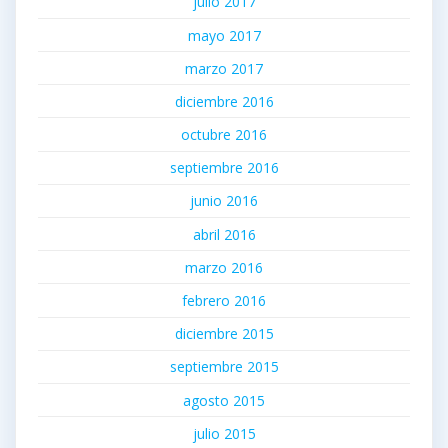
julio 2017
mayo 2017
marzo 2017
diciembre 2016
octubre 2016
septiembre 2016
junio 2016
abril 2016
marzo 2016
febrero 2016
diciembre 2015
septiembre 2015
agosto 2015
julio 2015