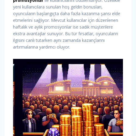
promosyonlar
ile kullanıcılarını ödüllendiriyor. Özellikle
yeni kullanıcılara sunulan hoş geldin bonusları,
oyuncuların başlangıçta daha fazla kazanma şansı elde
etmelerini sağlıyor. Mevcut kullanıcılar için düzenlenen
haftalık ve aylık promosyonlar ise sadık müşterilere
ekstra avantajlar sunuyor. Bu tür fırsatlar, oyuncuların
ilgisini canlı tutarken aynı zamanda kazançlarını
artırmalarına yardımcı oluyor.