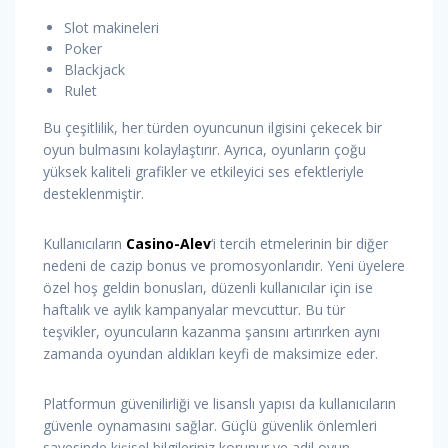
Slot makineleri
Poker
Blackjack
Rulet
Bu çeşitlilik, her türden oyuncunun ilgisini çekecek bir
oyun bulmasını kolaylaştırır. Ayrıca, oyunların çoğu
yüksek kaliteli grafikler ve etkileyici ses efektleriyle
desteklenmiştir.
Kullanıcıların
Casino-Alev
‘i tercih etmelerinin bir diğer
nedeni de cazip bonus ve promosyonlarıdır. Yeni üyelere
özel hoş geldin bonusları, düzenli kullanıcılar için ise
haftalık ve aylık kampanyalar mevcuttur. Bu tür
teşvikler, oyuncuların kazanma şansını artırırken aynı
zamanda oyundan aldıkları keyfi de maksimize eder.
Platformun güvenilirliği ve lisanslı yapısı da kullanıcıların
güvenle oynamasını sağlar. Güçlü güvenlik önlemleri
sayesinde kişisel bilgileriniz korunur ve adil oyun