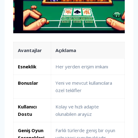
Avantajlar
Açıklama
Esneklik
Her yerden erişim imkanı
Bonuslar
Yeni ve mevcut kullanıcılara
özel teklifler
Kullanıcı
Kolay ve hızlı adapte
Dostu
olunabilen arayüz
Geniş Oyun
Farklı türlerde geniş bir oyun
Seçenekleri
yelpazesi sunulmaktadır