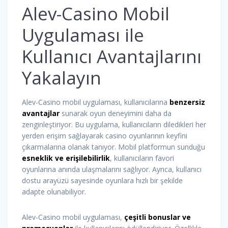
Alev-Casino Mobil
Uygulaması ile
Kullanıcı Avantajlarını
Yakalayın
Alev-Casino mobil uygulaması, kullanıcılarına
benzersiz
avantajlar
sunarak oyun deneyimini daha da
zenginleştiriyor. Bu uygulama, kullanıcıların diledikleri her
yerden erişim sağlayarak casino oyunlarının keyfini
çıkarmalarına olanak tanıyor. Mobil platformun sunduğu
esneklik ve erişilebilirlik
, kullanıcıların favori
oyunlarına anında ulaşmalarını sağlıyor. Ayrıca, kullanıcı
dostu arayüzü sayesinde oyunlara hızlı bir şekilde
adapte olunabiliyor.
Alev-Casino mobil uygulaması,
çeşitli bonuslar ve