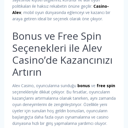
politikaları ile haksız rekabetin önüne geçilir.
Casino-
Alev
, mobil oyun dünyasında eğlenceyi ve kazancı bir
araya getiren ideal bir seçenek olarak öne çıkıyor.
Bonus ve Free Spin
Seçenekleri ile Alev
Casino’de Kazancınızı
Artırın
Alev Casino, oyuncularına sunduğu
bonus
ve
free spin
seçenekleriyle dikkat çekiyor. Bu fırsatlar, oyuncuların
kazançlarını artırmalarına olanak tanırken, aynı zamanda
oyun deneyimlerini de zenginleştiriyor. Özellikle yeni
üyeler için sunulan hoş geldin bonusları, oyuncuların
başlangıçta daha fazla oyun oynamalarına ve casino
dünyasına hızlı bir giriş yapmalarına yardımcı oluyor.