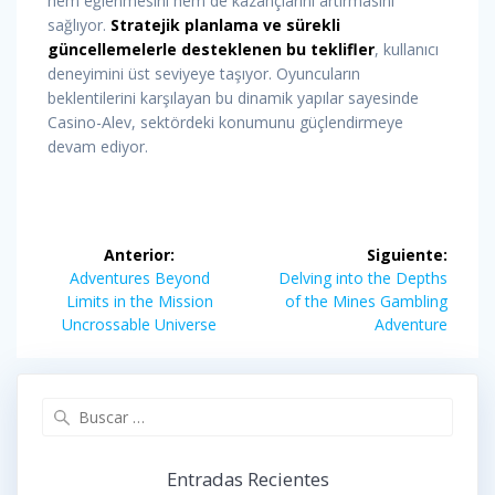
hem eğlenmesini hem de kazançlarını artırmasını
sağlıyor.
Stratejik planlama ve sürekli
güncellemelerle desteklenen bu teklifler
, kullanıcı
deneyimini üst seviyeye taşıyor. Oyuncuların
beklentilerini karşılayan bu dinamik yapılar sayesinde
Casino-Alev, sektördeki konumunu güçlendirmeye
devam ediyor.
Navegación
Anterior:
Siguiente:
de
Entrada
Siguiente
Adventures Beyond
Delving into the Depths
anterior:
entrada:
Limits in the Mission
of the Mines Gambling
entradas
Uncrossable Universe
Adventure
Buscar:
Entradas Recientes