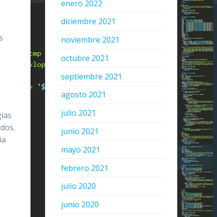
enero 2022
diciembre 2021
s
noviembre 2021
octubre 2021
septiembre 2021
agosto 2021
julio 2021
gias
idos.
junio 2021
ia
mayo 2021
febrero 2021
julio 2020
junio 2020