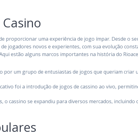
e Casino
 de proporcionar uma experiência de jogo ímpar. Desde o se
o de jogadores novos e experientes, com sua evolução const
Aqui estão alguns marcos importantes na história do Rioace
o por um grupo de entusiastas de jogos que queriam criar
ativo foi a introdução de jogos de cassino ao vivo, permiti
, o cassino se expandiu para diversos mercados, incluindo 
pulares