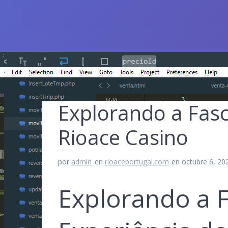
Explorando a Fasc
Rioace Casino
por
admin
en
rioaceportugal.com
en octubre 6, 20
Explorando a 