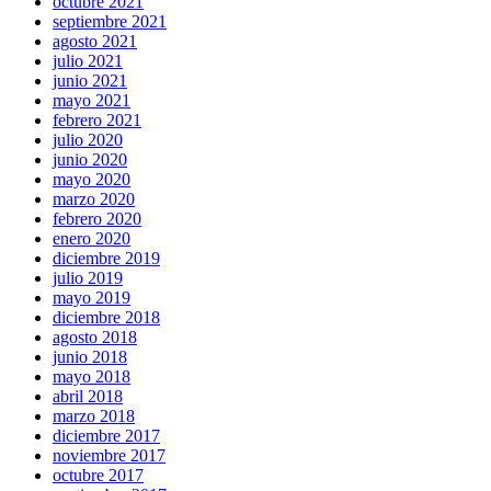
octubre 2021
septiembre 2021
agosto 2021
julio 2021
junio 2021
mayo 2021
febrero 2021
julio 2020
junio 2020
mayo 2020
marzo 2020
febrero 2020
enero 2020
diciembre 2019
julio 2019
mayo 2019
diciembre 2018
agosto 2018
junio 2018
mayo 2018
abril 2018
marzo 2018
diciembre 2017
noviembre 2017
octubre 2017