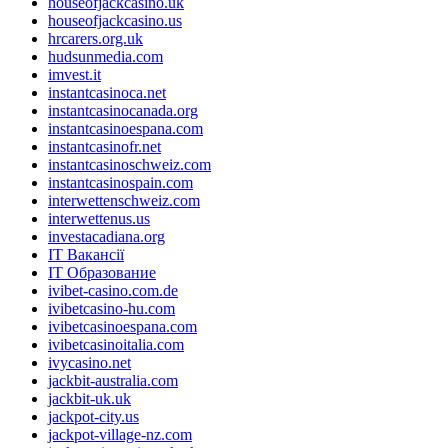
houseofjackcasino.uk
houseofjackcasino.us
hrcarers.org.uk
hudsunmedia.com
imvest.it
instantcasinoca.net
instantcasinocanada.org
instantcasinoespana.com
instantcasinofr.net
instantcasinoschweiz.com
instantcasinospain.com
interwettenschweiz.com
interwettenus.us
investacadiana.org
IT Вакансії
IT Образование
ivibet-casino.com.de
ivibetcasino-hu.com
ivibetcasinoespana.com
ivibetcasinoitalia.com
ivycasino.net
jackbit-australia.com
jackbit-uk.uk
jackpot-city.us
jackpot-village-nz.com