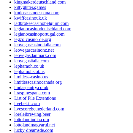
kingmakerdeutschland.com
kittyglitter.games
kudoscasinoespana.com
kwiffcasinouk.uk
ladbrokescasinobelgium.com
legianocasinodeutschland.com
legianocasinoportugal.com
legzo-casino-de.org
leovegascasinoitalia.com
leovegascasinonz.net
leovegasdanmark.com
leovegasitalia.com
lepharaoh.co.uk
lepharaohslot.us
limitless-casino.us
limitlesscasinocanada.org
lindaspantry.co.uk
liraspinespana.com
List of File Extentions
livebet-tr.com
livescorebetnederland.com
loreleibrewing.beer
lottolandindia.com
lottolandmagyarul.net
lucky-dreamsde.com