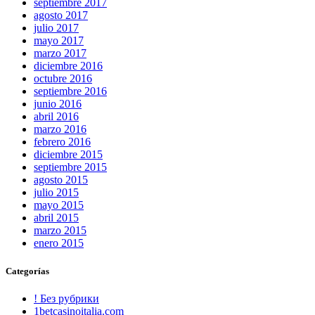
septiembre 2017
agosto 2017
julio 2017
mayo 2017
marzo 2017
diciembre 2016
octubre 2016
septiembre 2016
junio 2016
abril 2016
marzo 2016
febrero 2016
diciembre 2015
septiembre 2015
agosto 2015
julio 2015
mayo 2015
abril 2015
marzo 2015
enero 2015
Categorías
! Без рубрики
1betcasinoitalia.com