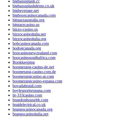
bigbasssplash.cc
bigbasssplashdemo.co.uk
bigbeverage.net
bigbooscasinocanada.com
bitstarzaustralia.org
bitstarzcasino.us
bizzo-casino.us
bizzocasinoitalia.net
bizzocasinoitalia.org
bobcasinocanada.com
bodogcanada.org
boocasinonewzealand.com
boocasinosouthafrica.com
Bookkeeping
boomerang-casino-de.net
boomerang-casino.com.de
boomerangcasino-at.com
boomerangcasino-espana.com
bovadabrasil.com
boylesportsespana.com
br-333casino.com
bragdonhousebb.com
braidelectrical.co.uk
brangocasinocanada.org
brangocasinoitalia.net