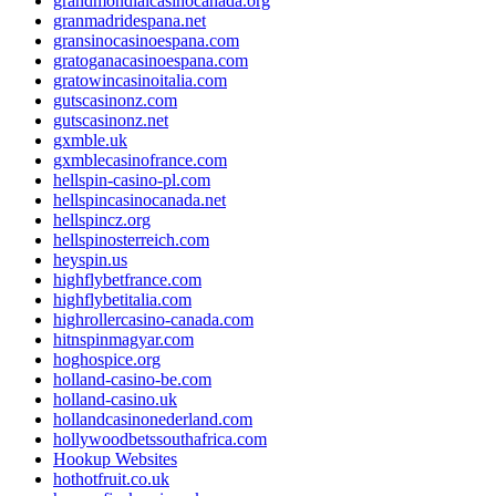
grandmondialcasinocanada.org
granmadridespana.net
gransinocasinoespana.com
gratoganacasinoespana.com
gratowincasinoitalia.com
gutscasinonz.com
gutscasinonz.net
gxmble.uk
gxmblecasinofrance.com
hellspin-casino-pl.com
hellspincasinocanada.net
hellspincz.org
hellspinosterreich.com
heyspin.us
highflybetfrance.com
highflybetitalia.com
highrollercasino-canada.com
hitnspinmagyar.com
hoghospice.org
holland-casino-be.com
holland-casino.uk
hollandcasinonederland.com
hollywoodbetssouthafrica.com
Hookup Websites
hothotfruit.co.uk