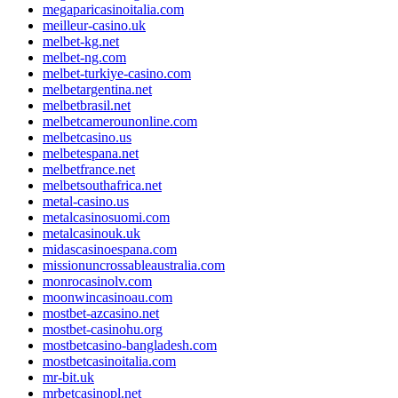
megaparicasinoitalia.com
meilleur-casino.uk
melbet-kg.net
melbet-ng.com
melbet-turkiye-casino.com
melbetargentina.net
melbetbrasil.net
melbetcamerounonline.com
melbetcasino.us
melbetespana.net
melbetfrance.net
melbetsouthafrica.net
metal-casino.us
metalcasinosuomi.com
metalcasinouk.uk
midascasinoespana.com
missionuncrossableaustralia.com
monrocasinolv.com
moonwincasinoau.com
mostbet-azcasino.net
mostbet-casinohu.org
mostbetcasino-bangladesh.com
mostbetcasinoitalia.com
mr-bit.uk
mrbetcasinopl.net