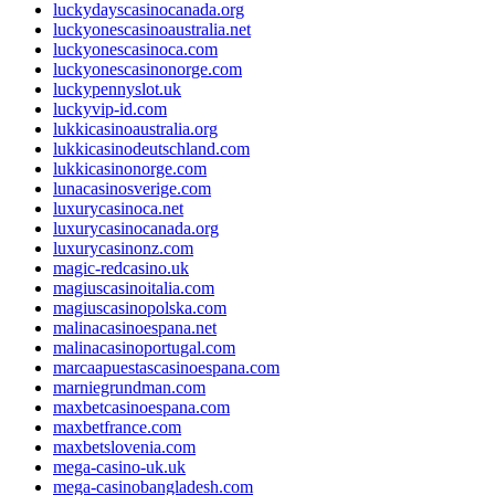
luckydayscasinocanada.org
luckyonescasinoaustralia.net
luckyonescasinoca.com
luckyonescasinonorge.com
luckypennyslot.uk
luckyvip-id.com
lukkicasinoaustralia.org
lukkicasinodeutschland.com
lukkicasinonorge.com
lunacasinosverige.com
luxurycasinoca.net
luxurycasinocanada.org
luxurycasinonz.com
magic-redcasino.uk
magiuscasinoitalia.com
magiuscasinopolska.com
malinacasinoespana.net
malinacasinoportugal.com
marcaapuestascasinoespana.com
marniegrundman.com
maxbetcasinoespana.com
maxbetfrance.com
maxbetslovenia.com
mega-casino-uk.uk
mega-casinobangladesh.com