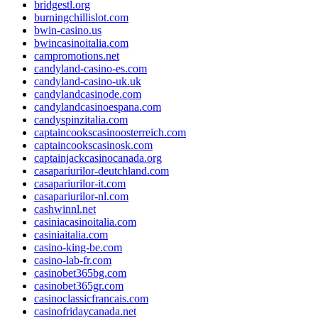
bridgestl.org
burningchillislot.com
bwin-casino.us
bwincasinoitalia.com
campromotions.net
candyland-casino-es.com
candyland-casino-uk.uk
candylandcasinode.com
candylandcasinoespana.com
candyspinzitalia.com
captaincookscasinoosterreich.com
captaincookscasinosk.com
captainjackcasinocanada.org
casapariurilor-deutchland.com
casapariurilor-it.com
casapariurilor-nl.com
cashwinnl.net
casiniacasinoitalia.com
casiniaitalia.com
casino-king-be.com
casino-lab-fr.com
casinobet365bg.com
casinobet365gr.com
casinoclassicfrancais.com
casinofridaycanada.net