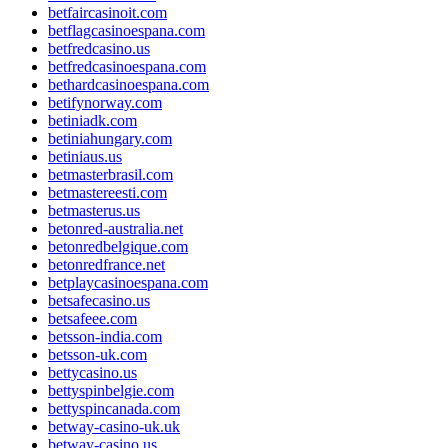
betfaircasinoit.com
betflagcasinoespana.com
betfredcasino.us
betfredcasinoespana.com
bethardcasinoespana.com
betifynorway.com
betiniadk.com
betiniahungary.com
betiniaus.us
betmasterbrasil.com
betmastereesti.com
betmasterus.us
betonred-australia.net
betonredbelgique.com
betonredfrance.net
betplaycasinoespana.com
betsafecasino.us
betsafeee.com
betsson-india.com
betsson-uk.com
bettycasino.us
bettyspinbelgie.com
bettyspincanada.com
betway-casino-uk.uk
betway-casino.us