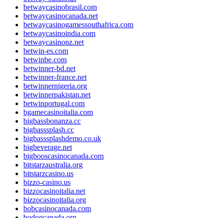
betwaycasinobrasil.com
betwaycasinocanada.net
betwaycasinogamessouthafrica.com
betwaycasinoindia.com
betwaycasinonz.net
betwin-es.com
betwinbe.com
betwinner-bd.net
betwinner-france.net
betwinnernigeria.org
betwinnerpakistan.net
betwinportugal.com
bgamecasinoitalia.com
bigbassbonanza.cc
bigbasssplash.cc
bigbasssplashdemo.co.uk
bigbeverage.net
bigbooscasinocanada.com
bitstarzaustralia.org
bitstarzcasino.us
bizzo-casino.us
bizzocasinoitalia.net
bizzocasinoitalia.org
bobcasinocanada.com
bodogcanada.org