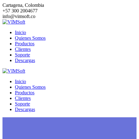
Saltar
Cartagena, Colombia
al
+57 300 2004677
contenido
info@vimsoft.co
Inicio
Quienes Somos
Productos
Clientes
Soporte
Descargas
Inicio
Quienes Somos
Productos
Clientes
Soporte
Descargas