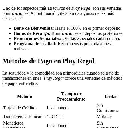
Uno de los aspectos más atractivos de
Play Regal
son sus variadas
bonificaciones. A continuación, detallamos algunas de las más
destacadas:
Bono de Bienvenida:
Hasta el 100% en el primer depósito.
Bonos de Recarga:
Bonificaciones en depósitos posteriores.
Promociones Semanales:
Ofertas especiales cada semana.
Programa de Lealtad:
Recompensas por cada apuesta
realizada.
Métodos de Pago en Play Regal
La seguridad y la comodidad son primordiales cuando se trata de
transacciones en línea.
Play Regal
ofrece una variedad de métodos
de pago, entre ellos:
Tiempo de
Método
tarifas
Procesamiento
Sin
Tarjeta de Crédito
Instantáneo
Comisiones
Transferencia Bancaria
1-3 Días
Variable
Monederos
Sin
Instantáneo