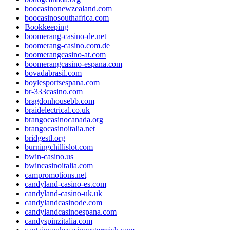
boocasinonewzealand.com
boocasinosouthafrica.com
Bookkeeping
boomerang-casino-de.net
boomerang-casino.com.de
boomerangcasino-at.com
boomerangcasino-espana.com
bovadabrasil.com
boylesportsespana.com
br-333casino.com
bragdonhousebb.com
braidelectrical.co.uk
brangocasinocanada.org
brangocasinoitalia.net
bridgestl.org
burningchillislot.com
bwin-casino.us
bwincasinoitalia.com
campromotions.net
candyland-casino-es.com
candyland-casino-uk.uk
candylandcasinode.com
candylandcasinoespana.com
candyspinzitalia.com