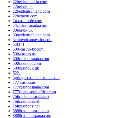
22bet-indonesia.com
22bet-uk.uk
22betdeutschland.com
22betperu.com
24-casino-de.com
24casinocanada.com
30bet-uk.uk
30betdeutschland.com
3coinvolcanoesslot.com
5.03 -1
500-casino-br.com
500-casino.us
500casinoespana.com
500casinopl.com
500casinouk.uk
5221
5gringoscasinoaustralia.com
777-casino.us
777casinoespana.com
777casinosouthafrica.com
7bitcasinoaustralia.net
7bitcasinoca.net
7bitcasinonz.net
8888casinobrasil.com
8888casinoespana.com