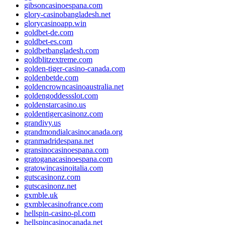
gibsoncasinoespana.com
glory-casinobangladesh.net
glorycasinoapp.win
goldbet-de.com
goldbet-es.com
goldbetbangladesh.com
goldblitzextreme.com
golden-tiger-casino-canada.com
goldenbetde.com
goldencrowncasinoaustralia.net
goldengoddessslot.com
goldenstarcasino.us
goldentigercasinonz.com
grandivy.us
grandmondialcasinocanada.org
granmadridespana.net
gransinocasinoespana.com
gratoganacasinoespana.com
gratowincasinoitalia.com
gutscasinonz.com
gutscasinonz.net
gxmble.uk
gxmblecasinofrance.com
hellspin-casino-pl.com
hellspincasinocanada.net