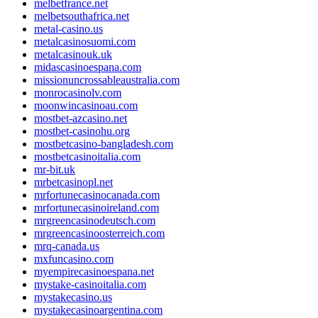
melbetfrance.net
melbetsouthafrica.net
metal-casino.us
metalcasinosuomi.com
metalcasinouk.uk
midascasinoespana.com
missionuncrossableaustralia.com
monrocasinolv.com
moonwincasinoau.com
mostbet-azcasino.net
mostbet-casinohu.org
mostbetcasino-bangladesh.com
mostbetcasinoitalia.com
mr-bit.uk
mrbetcasinopl.net
mrfortunecasinocanada.com
mrfortunecasinoireland.com
mrgreencasinodeutsch.com
mrgreencasinoosterreich.com
mrq-canada.us
mxfuncasino.com
myempirecasinoespana.net
mystake-casinoitalia.com
mystakecasino.us
mystakecasinoargentina.com