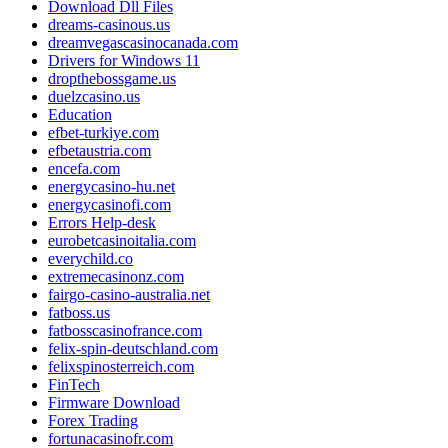
Download Dll Files
dreams-casinous.us
dreamvegascasinocanada.com
Drivers for Windows 11
dropthebossgame.us
duelzcasino.us
Education
efbet-turkiye.com
efbetaustria.com
encefa.com
energycasino-hu.net
energycasinofi.com
Errors Help-desk
eurobetcasinoitalia.com
everychild.co
extremecasinonz.com
fairgo-casino-australia.net
fatboss.us
fatbosscasinofrance.com
felix-spin-deutschland.com
felixspinosterreich.com
FinTech
Firmware Download
Forex Trading
fortunacasinofr.com