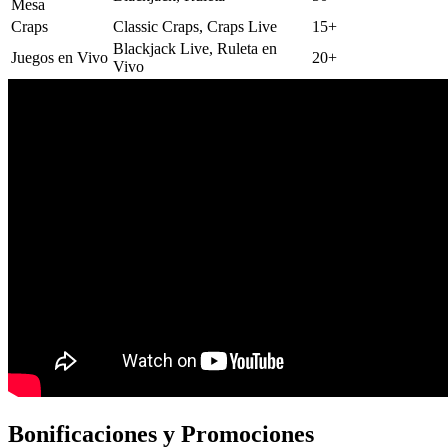
Mesa
Craps
Classic Craps, Craps Live
15+
Blackjack Live, Ruleta en
Juegos en Vivo
20+
Vivo
Bonificaciones y Promociones