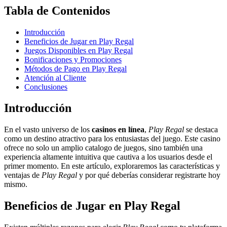
Tabla de Contenidos
Introducción
Beneficios de Jugar en Play Regal
Juegos Disponibles en Play Regal
Bonificaciones y Promociones
Métodos de Pago en Play Regal
Atención al Cliente
Conclusiones
Introducción
En el vasto universo de los
casinos en línea
,
Play Regal
se destaca
como un destino atractivo para los entusiastas del juego. Este casino
ofrece no solo un amplio catalogo de juegos, sino también una
experiencia altamente intuitiva que cautiva a los usuarios desde el
primer momento. En este artículo, exploraremos las características y
ventajas de
Play Regal
y por qué deberías considerar registrarte hoy
mismo.
Beneficios de Jugar en Play Regal