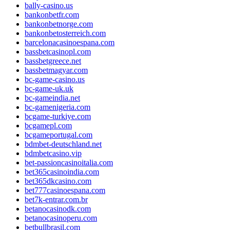
bally-casino.us
bankonbetfr.com
bankonbetnorge.com
bankonbetosterreich.com
barcelonacasinoespana.com
bassbetcasinopl.com
bassbetgreece.net
bassbetmagyar.com
bc-game-casino.us
bc-game-uk.uk
bc-gameindia.net
bc-gamenigeria.com
bcgame-turkiye.com
bcgamepl.com
bcgameportugal.com
bdmbet-deutschland.net
bdmbetcasino.vip
bet-passioncasinoitalia.com
bet365casinoindia.com
bet365dkcasino.com
bet777casinoespana.com
bet7k-entrar.com.br
betanocasinodk.com
betanocasinoperu.com
betbullbrasil.com