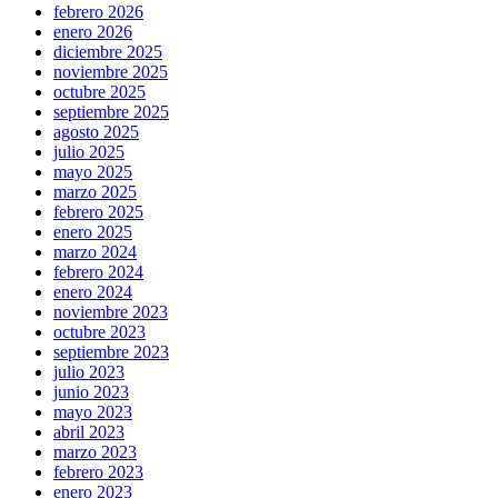
febrero 2026
enero 2026
diciembre 2025
noviembre 2025
octubre 2025
septiembre 2025
agosto 2025
julio 2025
mayo 2025
marzo 2025
febrero 2025
enero 2025
marzo 2024
febrero 2024
enero 2024
noviembre 2023
octubre 2023
septiembre 2023
julio 2023
junio 2023
mayo 2023
abril 2023
marzo 2023
febrero 2023
enero 2023