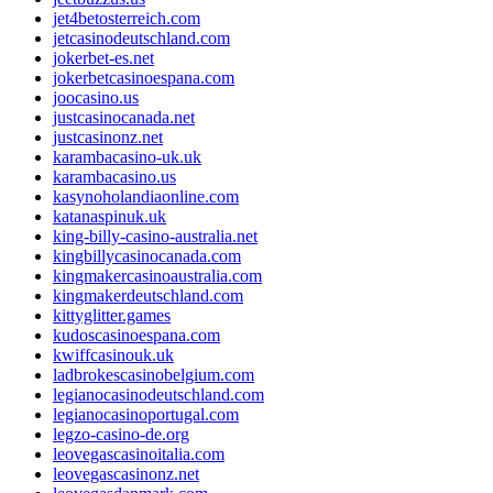
jet4betosterreich.com
jetcasinodeutschland.com
jokerbet-es.net
jokerbetcasinoespana.com
joocasino.us
justcasinocanada.net
justcasinonz.net
karambacasino-uk.uk
karambacasino.us
kasynoholandiaonline.com
katanaspinuk.uk
king-billy-casino-australia.net
kingbillycasinocanada.com
kingmakercasinoaustralia.com
kingmakerdeutschland.com
kittyglitter.games
kudoscasinoespana.com
kwiffcasinouk.uk
ladbrokescasinobelgium.com
legianocasinodeutschland.com
legianocasinoportugal.com
legzo-casino-de.org
leovegascasinoitalia.com
leovegascasinonz.net