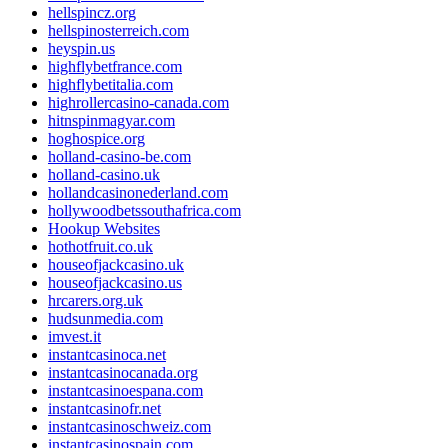
hellspincz.org
hellspinosterreich.com
heyspin.us
highflybetfrance.com
highflybetitalia.com
highrollercasino-canada.com
hitnspinmagyar.com
hoghospice.org
holland-casino-be.com
holland-casino.uk
hollandcasinonederland.com
hollywoodbetssouthafrica.com
Hookup Websites
hothotfruit.co.uk
houseofjackcasino.uk
houseofjackcasino.us
hrcarers.org.uk
hudsunmedia.com
imvest.it
instantcasinoca.net
instantcasinocanada.org
instantcasinoespana.com
instantcasinofr.net
instantcasinoschweiz.com
instantcasinospain.com