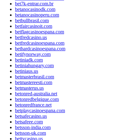
bet7k-entrar.com.br
betanocasinodk.com
betanocasinoperu.com
betbullbrasil.com
betfaircasinoit.com
betflagcasinoespana.com
betfredcasino.us
betfredcasinoespana.com
bethardcasinoespana.com
betifynorway.com
betiniadk.com
betiniahungary.com
betiniaus.us
betmasterbrasil.com
betmastereesti.com
betmasterus.us
betonred-australia.net
betonredbelgique.com
betonredfrance.net
betplaycasinoespana.com
betsafecasino.us
betsafeee.com
betsson-india.com
betsson-uk.com
bettycasino.us