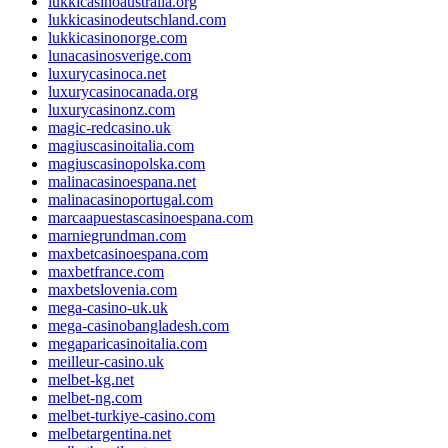
lukkicasinoaustralia.org
lukkicasinodeutschland.com
lukkicasinonorge.com
lunacasinosverige.com
luxurycasinoca.net
luxurycasinocanada.org
luxurycasinonz.com
magic-redcasino.uk
magiuscasinoitalia.com
magiuscasinopolska.com
malinacasinoespana.net
malinacasinoportugal.com
marcaapuestascasinoespana.com
marniegrundman.com
maxbetcasinoespana.com
maxbetfrance.com
maxbetslovenia.com
mega-casino-uk.uk
mega-casinobangladesh.com
megaparicasinoitalia.com
meilleur-casino.uk
melbet-kg.net
melbet-ng.com
melbet-turkiye-casino.com
melbetargentina.net