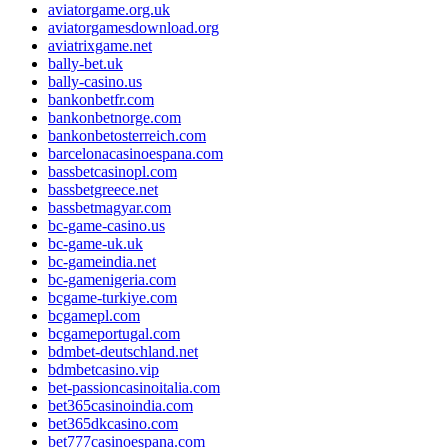
aviatorgame.org.uk
aviatorgamesdownload.org
aviatrixgame.net
bally-bet.uk
bally-casino.us
bankonbetfr.com
bankonbetnorge.com
bankonbetosterreich.com
barcelonacasinoespana.com
bassbetcasinopl.com
bassbetgreece.net
bassbetmagyar.com
bc-game-casino.us
bc-game-uk.uk
bc-gameindia.net
bc-gamenigeria.com
bcgame-turkiye.com
bcgamepl.com
bcgameportugal.com
bdmbet-deutschland.net
bdmbetcasino.vip
bet-passioncasinoitalia.com
bet365casinoindia.com
bet365dkcasino.com
bet777casinoespana.com