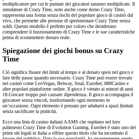
moltiplicatore per cui le puntate dei giocatori saranno moltiplicate. Il
simulatore di Crazy Time, noto anche come demo Crazy Time,
rappresenta una forma senza rischi del popolare gioco di casinò dal
vivo, che permette alle persone di sperimentare Crazy Time senza
soldi. Questo modello è perfetto per coloro che desiderano
comprendere il funzionamento di Crazy Time e le sue caratteristiche
prima di scommettere denaro reale.
Spiegazione dei giochi bonus su Crazy
Time
Ciò significa fissare dei limiti al tempo e al denaro spesi nel gioco e
fare delle pause quando necessario. Crazy Time può essere trovato
nei casinò come LeoVegas, Betway, Sisal, Eurobet, 888Casino e
altre popolari piattaforme online. Il gioco è vietato ai minori di anni
18.Giocare troppo può causare dipendenza. Il gioco accompagna il
giocatore senza vincoli, trasformando ogni momento in
un’occasione. Ogni elemento è pensato per adattarsi a spazi limitati
senza sacrificare la praticità.
Ecco una lista di casino italiani AAMS che ospitano nel loro
palinsesto Crazy Time di Evolution Gaming. Eurobet è stato uno dei
primi siti legali in Italia a offrire questo titolo che ha incontrato il
favore del pubblico. Data la sua popolarità, ha recentemente aperto