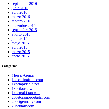
septiembre 2016
junio 2016
abril 2016
marzo 2016
febrero 2016
diciembre 2015
septiembre 2015
agosto 2015
julio 2015
mayo 2015
abril 2015
marzo 2015
enero 2015
Categorías
! Без рубрики
1betcasinoitalia.com
1xbetapkindia.net
1xbetkorea.win
1xbetpakistan.win
20betcasinoportugal.com
20betgermany.com
20betitaly.com