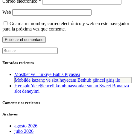
Correo electrónico
*
Web
Guarda mi nombre, correo electrónico y web en este navegador
para la próxima vez que comente.
Buscar:
Entradas recientes
Mostbet ve Türkiye Bahis Piyasası
Mobilde kazanç ve slot heyecanı Bethub güncel giriş ile
Her spin’de eğlenceli kombinasyonlar sunan Sweet Bonanza
slot deneyimi
Comentarios recientes
Archivos
agosto 2026
julio 2026