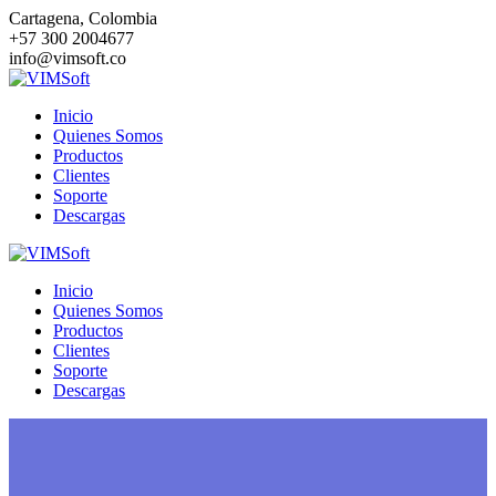
Saltar
Cartagena, Colombia
al
+57 300 2004677
contenido
info@vimsoft.co
Inicio
Quienes Somos
Productos
Clientes
Soporte
Descargas
Inicio
Quienes Somos
Productos
Clientes
Soporte
Descargas