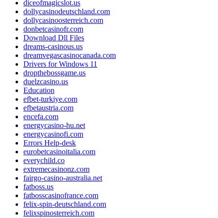
diceofmagicslot.us
dollycasinodeutschland.com
dollycasinoosterreich.com
donbetcasinofr.com
Download Dll Files
dreams-casinous.us
dreamvegascasinocanada.com
Drivers for Windows 11
dropthebossgame.us
duelzcasino.us
Education
efbet-turkiye.com
efbetaustria.com
encefa.com
energycasino-hu.net
energycasinofi.com
Errors Help-desk
eurobetcasinoitalia.com
everychild.co
extremecasinonz.com
fairgo-casino-australia.net
fatboss.us
fatbosscasinofrance.com
felix-spin-deutschland.com
felixspinosterreich.com