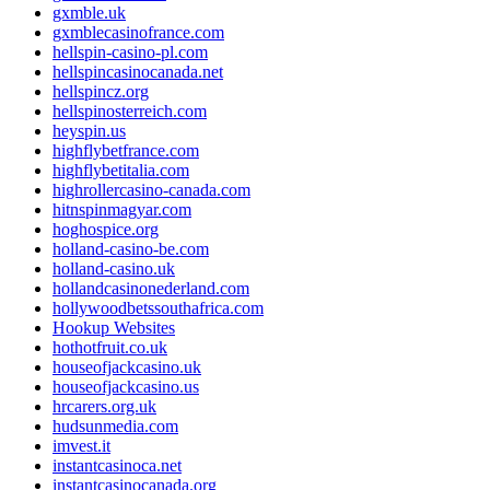
gxmble.uk
gxmblecasinofrance.com
hellspin-casino-pl.com
hellspincasinocanada.net
hellspincz.org
hellspinosterreich.com
heyspin.us
highflybetfrance.com
highflybetitalia.com
highrollercasino-canada.com
hitnspinmagyar.com
hoghospice.org
holland-casino-be.com
holland-casino.uk
hollandcasinonederland.com
hollywoodbetssouthafrica.com
Hookup Websites
hothotfruit.co.uk
houseofjackcasino.uk
houseofjackcasino.us
hrcarers.org.uk
hudsunmedia.com
imvest.it
instantcasinoca.net
instantcasinocanada.org