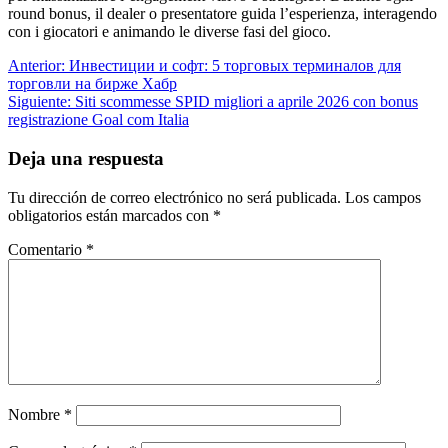
round bonus, il dealer o presentatore guida l’esperienza, interagendo
con i giocatori e animando le diverse fasi del gioco.
Navegación
Entrada
Anterior:
Инвестиции и софт: 5 торговых терминалов для
anterior:
торговли на бирже Хабр
de
Siguiente
Siguiente:
Siti scommesse SPID migliori a aprile 2026 con bonus
entradas
entrada:
registrazione Goal com Italia
Deja una respuesta
Tu dirección de correo electrónico no será publicada.
Los campos
obligatorios están marcados con
*
Comentario
*
Nombre
*