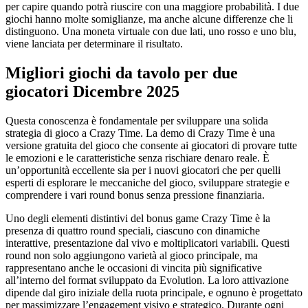
per capire quando potrà riuscire con una maggiore probabilità. I due
giochi hanno molte somiglianze, ma anche alcune differenze che li
distinguono. Una moneta virtuale con due lati, uno rosso e uno blu,
viene lanciata per determinare il risultato.
Migliori giochi da tavolo per due
giocatori Dicembre 2025
Questa conoscenza è fondamentale per sviluppare una solida
strategia di gioco a Crazy Time. La demo di Crazy Time è una
versione gratuita del gioco che consente ai giocatori di provare tutte
le emozioni e le caratteristiche senza rischiare denaro reale. È
un’opportunità eccellente sia per i nuovi giocatori che per quelli
esperti di esplorare le meccaniche del gioco, sviluppare strategie e
comprendere i vari round bonus senza pressione finanziaria.
Uno degli elementi distintivi del bonus game Crazy Time è la
presenza di quattro round speciali, ciascuno con dinamiche
interattive, presentazione dal vivo e moltiplicatori variabili. Questi
round non solo aggiungono varietà al gioco principale, ma
rappresentano anche le occasioni di vincita più significative
all’interno del format sviluppato da Evolution. La loro attivazione
dipende dal giro iniziale della ruota principale, e ognuno è progettato
per massimizzare l’engagement visivo e strategico. Durante ogni