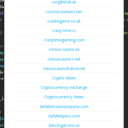
corgibetuk.uk
cosmocasinonz.net
crashxgame.co.uk
crazy-time.cc
crazytimegaming.com
cresus-casino.us
cresuscasino1.net
cresuscasinofrance.net
Crypto News
Cryptocurrency exchange
Cryptocurrency News
dafabetcasinoespana.com
dafabetperu.com
dancingdrums.us