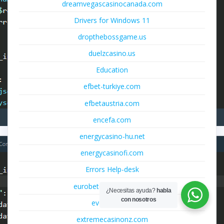
dreamvegascasinocanada.com
Drivers for Windows 11
dropthebossgame.us
duelzcasino.us
Education
efbet-turkiye.com
efbetaustria.com
encefa.com
energycasino-hu.net
energycasinofi.com
Errors Help-desk
eurobetcasinoitalia.com
¿Necesitas ayuda?
habla
con nosotros
everychild.co
extremecasinonz.com