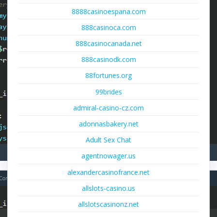
8888casinoespana.com
888casinoca.com
888casinocanada.net
888casinodk.com
88fortunes.org
99brides
admiral-casino-cz.com
adonnasbakery.net
Adult Sex Chat
agentnowager.us
alexandercasinofrance.net
allslots-casino.us
allslotscasinonz.net