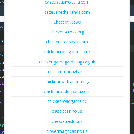
cazeuscasinoitalia.com
cazeusnetherlands.com
Chatbot News
chicken-cross.org
chickencrossavis.com
chickencrossgame.co.uk
chickengamegambling.org.uk
chickenroadavis.net
chickenroadcanada.org
chickenroadespana.com
chickenroadgame.cc
classiccasino.us
cleopatraslot.us
clovermagiccasino.us