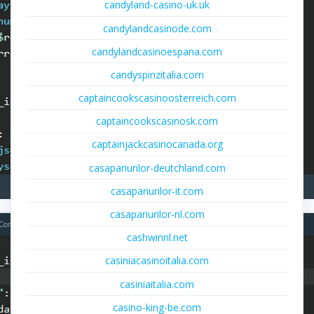
candyland-casino-uk.uk
candylandcasinode.com
candylandcasinoespana.com
candyspinzitalia.com
captaincookscasinoosterreich.com
captaincookscasinosk.com
captainjackcasinocanada.org
casapariurilor-deutchland.com
casapariurilor-it.com
casapariurilor-nl.com
cashwinnl.net
casiniacasinoitalia.com
casiniaitalia.com
casino-king-be.com