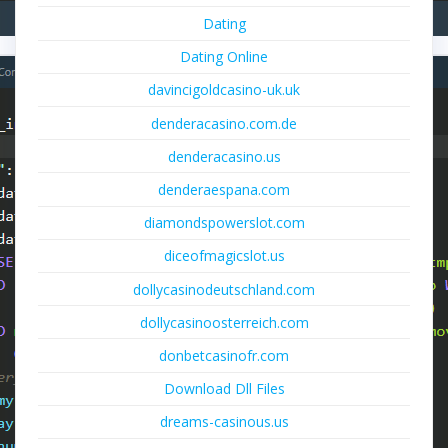
Dating
Dating Online
davincigoldcasino-uk.uk
denderacasino.com.de
denderacasino.us
denderaespana.com
diamondspowerslot.com
diceofmagicslot.us
dollycasinodeutschland.com
dollycasinoosterreich.com
donbetcasinofr.com
Download Dll Files
dreams-casinous.us