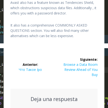
Avast also has a feature known as Tendencies Shield,
which obstructions suspicious data files. Additionally , it
offers you with a password director.
It also has a comprehensive COMMONLY ASKED
QUESTIONS section. You will also find many other
alternatives which can be less expensive.
Navegación
Siguiente:
de
Siguiente
Anterior:
Browse a Data Room
Entrada
entrada:
Что Такое Ipo
Review Ahead of You
entradas
anterior:
Buy
Deja una respuesta