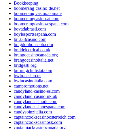
Bookkeeping
boomerang-casino-de.net
boomerang-casino.com.de
boomerangcasino-at.com
boomerangcasino-espana.com
bovadabrasil.com
boylesportsespana.com
br-333casino.com
bragdonhousebb.com
braidelectrical.co.uk
brangocasinocanada.org
brangocasinoitalia.net
bridgestl.org
burningchillislot.com
bwin-casino.us
bwincasinoitalia.com
campromotions.net
candyland-casino-es.com
candyland-casino-uk.uk
candylandcasinode.com
candylandcasinoespana.com
candyspinzitalia.com
captaincookscasinoosterreich.com
captaincookscasinosk.com
captainjackcasinocanada.org