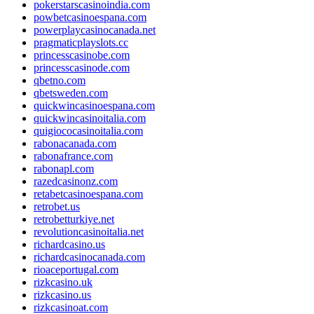
pokerstarscasinoindia.com
powbetcasinoespana.com
powerplaycasinocanada.net
pragmaticplayslots.cc
princesscasinobe.com
princesscasinode.com
qbetno.com
qbetsweden.com
quickwincasinoespana.com
quickwincasinoitalia.com
quigiococasinoitalia.com
rabonacanada.com
rabonafrance.com
rabonapl.com
razedcasinonz.com
retabetcasinoespana.com
retrobet.us
retrobetturkiye.net
revolutioncasinoitalia.net
richardcasino.us
richardcasinocanada.com
rioaceportugal.com
rizkcasino.uk
rizkcasino.us
rizkcasinoat.com