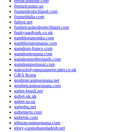
freshcasinode.com
frumzicasino.us
frumzideutschland.com
frumziitalia.com
fufrog.net
funbetcasinodeutschland.com
funkyaardvark.co.uk
gambloriapolska.com
gambloriaromania.com
gamdom-france.com
gamdomespana.com
gamdomnetherlands.com
gamdomportugal.com
gatesofolympussuperscatter.co.uk
GBA Roms
gentingcasinoespana.net
getsbetcasinoespana.com
ggbet-brasil.net
ggbet-uk.uk
ggbet-us.us
ggbethu.net
ggbetperu.com
ggbetsk.com
gibsoncasinoespana.com
glory-casinobangladesh.net