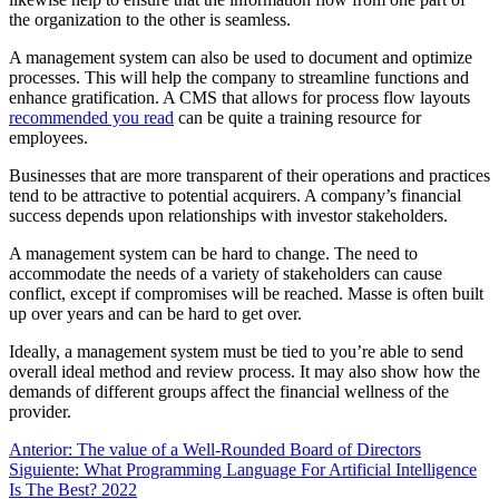
the organization to the other is seamless.
A management system can also be used to document and optimize
processes. This will help the company to streamline functions and
enhance gratification. A CMS that allows for process flow layouts
recommended you read
can be quite a training resource for
employees.
Businesses that are more transparent of their operations and practices
tend to be attractive to potential acquirers. A company’s financial
success depends upon relationships with investor stakeholders.
A management system can be hard to change. The need to
accommodate the needs of a variety of stakeholders can cause
conflict, except if compromises will be reached. Masse is often built
up over years and can be hard to get over.
Ideally, a management system must be tied to you’re able to send
overall ideal method and review process. It may also show how the
demands of different groups affect the financial wellness of the
provider.
Navegación
Entrada
Anterior:
The value of a Well-Rounded Board of Directors
anterior:
Siguiente
Siguiente:
What Programming Language For Artificial Intelligence
de
entrada:
Is The Best? 2022