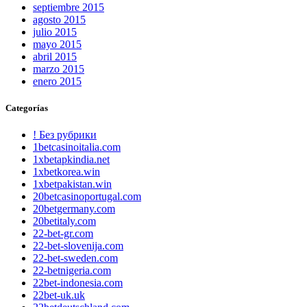
septiembre 2015
agosto 2015
julio 2015
mayo 2015
abril 2015
marzo 2015
enero 2015
Categorías
! Без рубрики
1betcasinoitalia.com
1xbetapkindia.net
1xbetkorea.win
1xbetpakistan.win
20betcasinoportugal.com
20betgermany.com
20betitaly.com
22-bet-gr.com
22-bet-slovenija.com
22-bet-sweden.com
22-betnigeria.com
22bet-indonesia.com
22bet-uk.uk