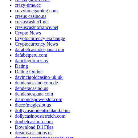
crazy-time.cc
crazytimegaming.com
cresus-casino.us
cresuscasino1.net
cresuscasinofrance.net
Crypto News
Cryptocurrency exchange
Cryptocurrency News
dafabetcasinoespana.com
dafabetperu.com
dancingdrums.us
Dating
Dating Online
davincigoldcasino-uk.uk
denderacasino.com.de
denderacasino.us
denderaespana.com
diamondspowerslot.com
diceofmagicslot.us
dollycasinodeutschland.com
dollycasinoosterreich.com
donbetcasinofr.com
Download Dll Files
dreams-casinous.us