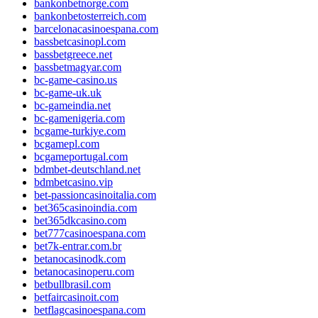
bankonbetnorge.com
bankonbetosterreich.com
barcelonacasinoespana.com
bassbetcasinopl.com
bassbetgreece.net
bassbetmagyar.com
bc-game-casino.us
bc-game-uk.uk
bc-gameindia.net
bc-gamenigeria.com
bcgame-turkiye.com
bcgamepl.com
bcgameportugal.com
bdmbet-deutschland.net
bdmbetcasino.vip
bet-passioncasinoitalia.com
bet365casinoindia.com
bet365dkcasino.com
bet777casinoespana.com
bet7k-entrar.com.br
betanocasinodk.com
betanocasinoperu.com
betbullbrasil.com
betfaircasinoit.com
betflagcasinoespana.com