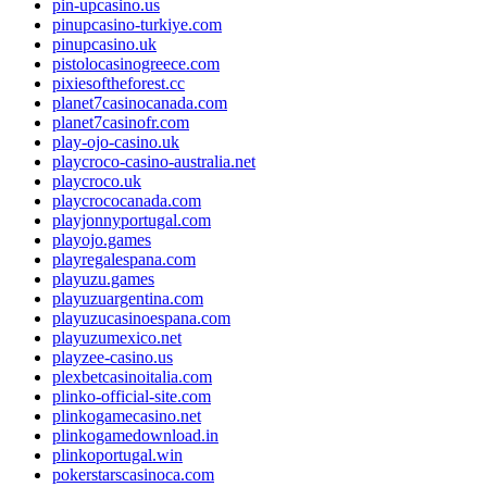
pin-upcasino.us
pinupcasino-turkiye.com
pinupcasino.uk
pistolocasinogreece.com
pixiesoftheforest.cc
planet7casinocanada.com
planet7casinofr.com
play-ojo-casino.uk
playcroco-casino-australia.net
playcroco.uk
playcrococanada.com
playjonnyportugal.com
playojo.games
playregalespana.com
playuzu.games
playuzuargentina.com
playuzucasinoespana.com
playuzumexico.net
playzee-casino.us
plexbetcasinoitalia.com
plinko-official-site.com
plinkogamecasino.net
plinkogamedownload.in
plinkoportugal.win
pokerstarscasinoca.com