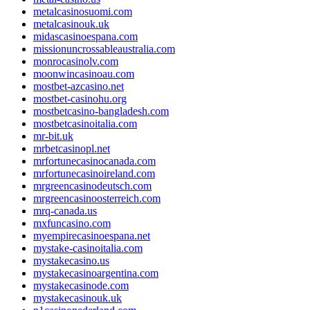
metalcasinosuomi.com
metalcasinouk.uk
midascasinoespana.com
missionuncrossableaustralia.com
monrocasinolv.com
moonwincasinoau.com
mostbet-azcasino.net
mostbet-casinohu.org
mostbetcasino-bangladesh.com
mostbetcasinoitalia.com
mr-bit.uk
mrbetcasinopl.net
mrfortunecasinocanada.com
mrfortunecasinoireland.com
mrgreencasinodeutsch.com
mrgreencasinoosterreich.com
mrq-canada.us
mxfuncasino.com
myempirecasinoespana.net
mystake-casinoitalia.com
mystakecasino.us
mystakecasinoargentina.com
mystakecasinode.com
mystakecasinouk.uk