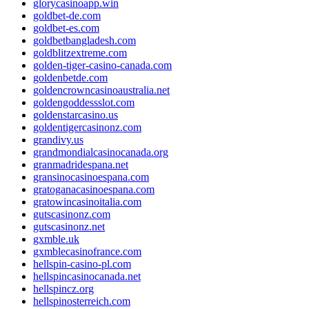
glorycasinoapp.win
goldbet-de.com
goldbet-es.com
goldbetbangladesh.com
goldblitzextreme.com
golden-tiger-casino-canada.com
goldenbetde.com
goldencrowncasinoaustralia.net
goldengoddessslot.com
goldenstarcasino.us
goldentigercasinonz.com
grandivy.us
grandmondialcasinocanada.org
granmadridespana.net
gransinocasinoespana.com
gratoganacasinoespana.com
gratowincasinoitalia.com
gutscasinonz.com
gutscasinonz.net
gxmble.uk
gxmblecasinofrance.com
hellspin-casino-pl.com
hellspincasinocanada.net
hellspincz.org
hellspinosterreich.com