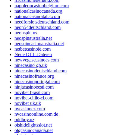
n1casinonederland.com
napoleoncasinobelgium.com
nationalcasinocanada.org
nationalcasinoitalia.com
needforslotsdeutschland.com
neon54deutschland.com
neonspin.us
neospinaustralia.net
neospincasinoaustralia.net
netbetcasinoie.com
Neue DLL-Dateien
newvegascasinoes.com
ninecasino-gb.uk
ninecasinodeutschland.com
ninecasinofrance.org
ninecasinoportugal.com
ninjacasinoeesti.com
novibet-brasil.com
novibet-chile-cl.com
novibet-uk.uk
nvcasinocz.com
nvcasinoonline.com.de
oddboy.nz
oishidelightsslot.net
olgcasinocanada.net