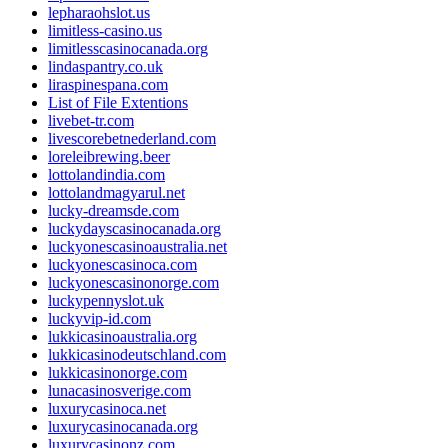
lepharaohslot.us
limitless-casino.us
limitlesscasinocanada.org
lindaspantry.co.uk
liraspinespana.com
List of File Extentions
livebet-tr.com
livescorebetnederland.com
loreleibrewing.beer
lottolandindia.com
lottolandmagyarul.net
lucky-dreamsde.com
luckydayscasinocanada.org
luckyonescasinoaustralia.net
luckyonescasinoca.com
luckyonescasinonorge.com
luckypennyslot.uk
luckyvip-id.com
lukkicasinoaustralia.org
lukkicasinodeutschland.com
lukkicasinonorge.com
lunacasinosverige.com
luxurycasinoca.net
luxurycasinocanada.org
luxurycasinonz.com