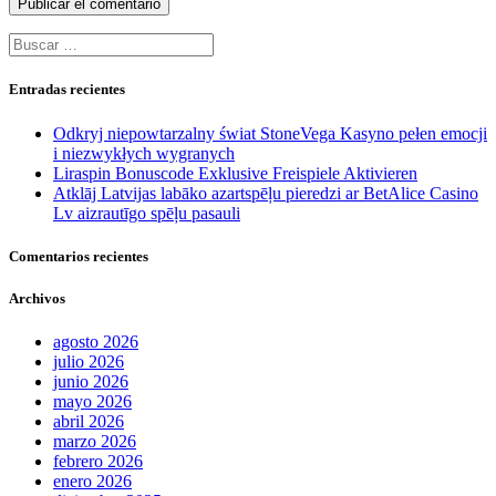
Buscar:
Entradas recientes
Odkryj niepowtarzalny świat StoneVega Kasyno pełen emocji
i niezwykłych wygranych
Liraspin Bonuscode Exklusive Freispiele Aktivieren
Atklāj Latvijas labāko azartspēļu pieredzi ar BetAlice Casino
Lv aizrautīgo spēļu pasauli
Comentarios recientes
Archivos
agosto 2026
julio 2026
junio 2026
mayo 2026
abril 2026
marzo 2026
febrero 2026
enero 2026