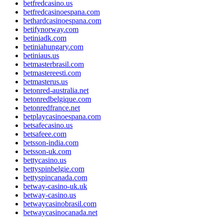
betfredcasino.us
betfredcasinoespana.com
bethardcasinoespana.com
betifynorway.com
betiniadk.com
betiniahungary.com
betiniaus.us
betmasterbrasil.com
betmastereesti.com
betmasterus.us
betonred-australia.net
betonredbelgique.com
betonredfrance.net
betplaycasinoespana.com
betsafecasino.us
betsafeee.com
betsson-india.com
betsson-uk.com
bettycasino.us
bettyspinbelgie.com
bettyspincanada.com
betway-casino-uk.uk
betway-casino.us
betwaycasinobrasil.com
betwaycasinocanada.net