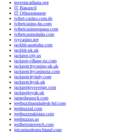
investacadiana.org
IT Вакансії
IT Образование
ivibet-casino.com.de
ivibetcasino-hu.com
ivibetcasinoespana.com
ivibetcasinoitalia.com
ivycasino.net
jackbit-australia.com
jackbit-uk.uk
jackpot-city.us
jackpot-village-nz.com
jackpotcitycasino-uk.uk
jackpotcitycasinonz.com
jackpotcityitaly.com
jackpotcityuk.uk
jackpotjoysverige.com
jackpotjoyuk.uk
jamesbrausch.com
jeetbuzzbangladesh-bd.com
jeetbuzznl.com
jeetbuzzpakistan.com
jeetbuzzus.us
jet4betosterreich.com
jetcasinodeutschland.com