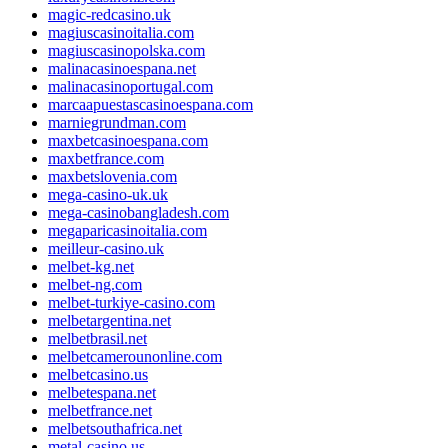
magic-redcasino.uk
magiuscasinoitalia.com
magiuscasinopolska.com
malinacasinoespana.net
malinacasinoportugal.com
marcaapuestascasinoespana.com
marniegrundman.com
maxbetcasinoespana.com
maxbetfrance.com
maxbetslovenia.com
mega-casino-uk.uk
mega-casinobangladesh.com
megaparicasinoitalia.com
meilleur-casino.uk
melbet-kg.net
melbet-ng.com
melbet-turkiye-casino.com
melbetargentina.net
melbetbrasil.net
melbetcamerounonline.com
melbetcasino.us
melbetespana.net
melbetfrance.net
melbetsouthafrica.net
metal-casino.us