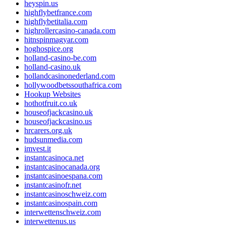
heyspin.us
highflybetfrance.com
highflybetitalia.com
highrollercasino-canada.com
hitnspinmagyar.com
hoghospice.org
holland-casino-be.com
holland-casino.uk
hollandcasinonederland.com
hollywoodbetssouthafrica.com
Hookup Websites
hothotfruit.co.uk
houseofjackcasino.uk
houseofjackcasino.us
hrcarers.org.uk
hudsunmedia.com
imvest.it
instantcasinoca.net
instantcasinocanada.org
instantcasinoespana.com
instantcasinofr.net
instantcasinoschweiz.com
instantcasinospain.com
interwettenschweiz.com
interwettenus.us