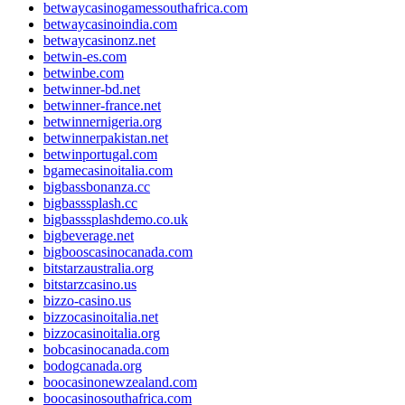
betwaycasinogamessouthafrica.com
betwaycasinoindia.com
betwaycasinonz.net
betwin-es.com
betwinbe.com
betwinner-bd.net
betwinner-france.net
betwinnernigeria.org
betwinnerpakistan.net
betwinportugal.com
bgamecasinoitalia.com
bigbassbonanza.cc
bigbasssplash.cc
bigbasssplashdemo.co.uk
bigbeverage.net
bigbooscasinocanada.com
bitstarzaustralia.org
bitstarzcasino.us
bizzo-casino.us
bizzocasinoitalia.net
bizzocasinoitalia.org
bobcasinocanada.com
bodogcanada.org
boocasinonewzealand.com
boocasinosouthafrica.com