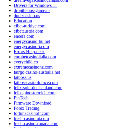
dreamvegascasinocanada.com
Drivers for Windows 11
dropthebossgame.us
duelzcasino.us
Education
efbet-turkiye.com
efbetaustria.com
encefa.com
energycasino-hu.net
energycasinofi.com
Errors Help-desk
eurobetcasinoitalia.com
everychild.co
extremecasinonz.com
fairgo-casino-australia.net
fatboss.us
fatbosscasinofrance.com
felix-spin-deutschland.com
felixspinosterreich.com
FinTech
Firmware Download
Forex Trading
fortunacasinofr.com
fresh-casino-at.com
fresh-casino-canada.com