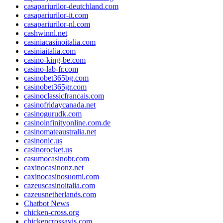
casapariurilor-deutchland.com
casapariurilor-it.com
casapariurilor-nl.com
cashwinnl.net
casiniacasinoitalia.com
casiniaitalia.com
casino-king-be.com
casino-lab-fr.com
casinobet365bg.com
casinobet365gr.com
casinoclassicfrancais.com
casinofridaycanada.net
casinogurudk.com
casinoinfinityonline.com.de
casinomateaustralia.net
casinonic.us
casinorocket.us
casumocasinobr.com
caxinocasinonz.net
caxinocasinosuomi.com
cazeuscasinoitalia.com
cazeusnetherlands.com
Chatbot News
chicken-cross.org
chickencrossavis.com