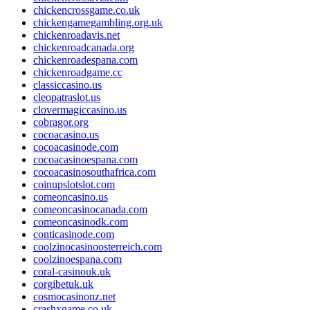
chickencrossgame.co.uk
chickengamegambling.org.uk
chickenroadavis.net
chickenroadcanada.org
chickenroadespana.com
chickenroadgame.cc
classiccasino.us
cleopatraslot.us
clovermagiccasino.us
cobragor.org
cocoacasino.us
cocoacasinode.com
cocoacasinoespana.com
cocoacasinosouthafrica.com
coinupslotslot.com
comeoncasino.us
comeoncasinocanada.com
comeoncasinodk.com
conticasinode.com
coolzinocasinoosterreich.com
coolzinoespana.com
coral-casinouk.uk
corgibetuk.uk
cosmocasinonz.net
crashxgame.co.uk