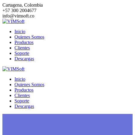
Saltar
Cartagena, Colombia
al
+57 300 2004677
contenido
info@vimsoft.co
Inicio
Quienes Somos
Productos
Clientes
Soporte
Descargas
Inicio
Quienes Somos
Productos
Clientes
Soporte
Descargas