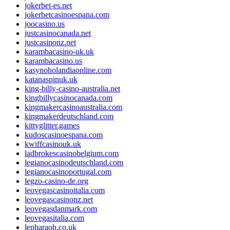
jokerbet-es.net
jokerbetcasinoespana.com
joocasino.us
justcasinocanada.net
justcasinonz.net
karambacasino-uk.uk
karambacasino.us
kasynoholandiaonline.com
katanaspinuk.uk
king-billy-casino-australia.net
kingbillycasinocanada.com
kingmakercasinoaustralia.com
kingmakerdeutschland.com
kittyglitter.games
kudoscasinoespana.com
kwiffcasinouk.uk
ladbrokescasinobelgium.com
legianocasinodeutschland.com
legianocasinoportugal.com
legzo-casino-de.org
leovegascasinoitalia.com
leovegascasinonz.net
leovegasdanmark.com
leovegasitalia.com
lepharaoh.co.uk