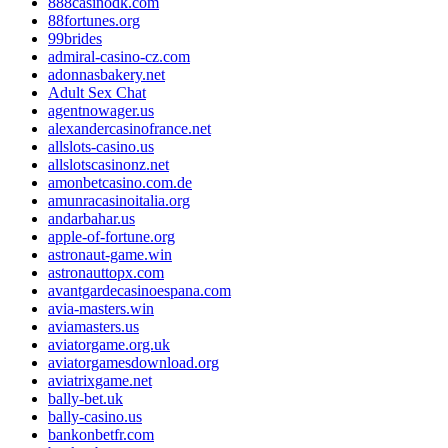
888casinodk.com
88fortunes.org
99brides
admiral-casino-cz.com
adonnasbakery.net
Adult Sex Chat
agentnowager.us
alexandercasinofrance.net
allslots-casino.us
allslotscasinonz.net
amonbetcasino.com.de
amunracasinoitalia.org
andarbahar.us
apple-of-fortune.org
astronaut-game.win
astronauttopx.com
avantgardecasinoespana.com
avia-masters.win
aviamasters.us
aviatorgame.org.uk
aviatorgamesdownload.org
aviatrixgame.net
bally-bet.uk
bally-casino.us
bankonbetfr.com