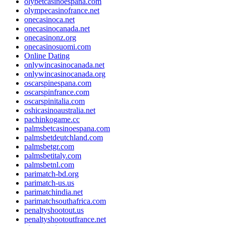
olybetcasinoespana.com
olympecasinofrance.net
onecasinoca.net
onecasinocanada.net
onecasinonz.org
onecasinosuomi.com
Online Dating
onlywincasinocanada.net
onlywincasinocanada.org
oscarspinespana.com
oscarspinfrance.com
oscarspinitalia.com
oshicasinoaustralia.net
pachinkogame.cc
palmsbetcasinoespana.com
palmsbetdeutchland.com
palmsbetgr.com
palmsbetitaly.com
palmsbetnl.com
parimatch-bd.org
parimatch-us.us
parimatchindia.net
parimatchsouthafrica.com
penaltyshootout.us
penaltyshootoutfrance.net