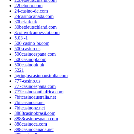
22betdeutschland.com
22betperu.com
24-casino-de.com
24casinocanada.com
30bet-uk.uk
30betdeutschland.com
3coinvolcanoesslot.com
5.03 -1
500-casino-br.com
500-casino.us
500casinoespana.com
500casinopl.com
500casinouk.uk
5221
5gringoscasinoaustralia.com
777-casino.us
777casinoespana.com
777casinosouthafrica.com
7bitcasinoaustralia.net
7bitcasinoca.net
7bitcasinonz.net
8888casinobrasil.com
8888casinoespana.com
888casinoca.com
888casinocanada.net