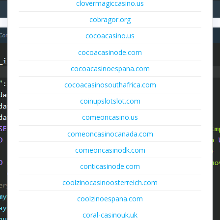
clovermagiccasino.us
cobragor.org
cocoacasino.us
cocoacasinode.com
cocoacasinoespana.com
cocoacasinosouthafrica.com
coinupslotslot.com
comeoncasino.us
comeoncasinocanada.com
comeoncasinodk.com
conticasinode.com
coolzinocasinoosterreich.com
coolzinoespana.com
coral-casinouk.uk