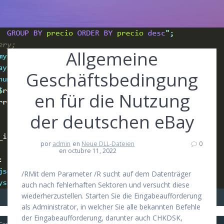
Allgemeine
Geschäftsbedingung
en für die Nutzung
der deutschen eBay
por
admin
en
Neue DLL-Dateien
0
en octubre 11, 2022
/RMit dem Parameter /R sucht auf dem Datenträger
auch nach fehlerhaften Sektoren und versucht diese
wiederherzustellen. Starten Sie die Eingabeaufforderung
als Administrator, in welcher Sie alle bekannten Befehle
der Eingabeaufforderung, darunter auch CHKDSK,