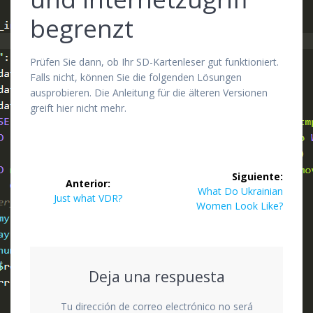
begrenzt
Prüfen Sie dann, ob Ihr SD-Kartenleser gut funktioniert.
Falls nicht, können Sie die folgenden Lösungen
ausprobieren. Die Anleitung für die älteren Versionen
greift hier nicht mehr.
Navegación
Siguiente:
Anterior:
de
Siguiente
What Do Ukrainian
Entrada
Just what VDR?
entrada:
Women Look Like?
anterior:
entradas
Deja una respuesta
Tu dirección de correo electrónico no será