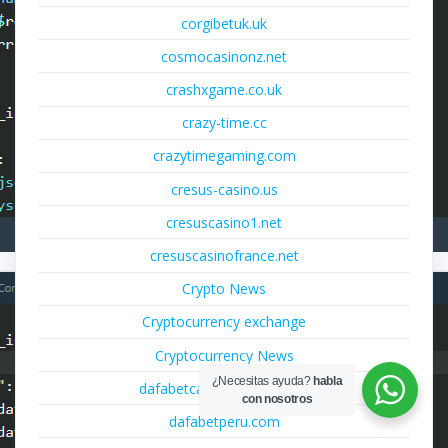
corgibetuk.uk
cosmocasinonz.net
crashxgame.co.uk
crazy-time.cc
crazytimegaming.com
cresus-casino.us
cresuscasino1.net
cresuscasinofrance.net
Crypto News
Cryptocurrency exchange
Cryptocurrency News
¿Necesitas ayuda?
habla
dafabetcasinoespana.com
con nosotros
dafabetperu.com