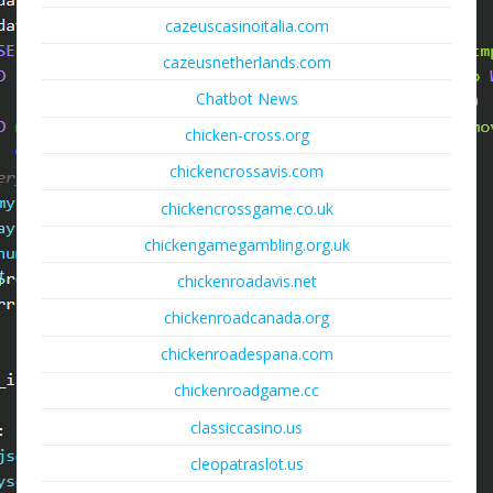
cazeuscasinoitalia.com
cazeusnetherlands.com
Chatbot News
chicken-cross.org
chickencrossavis.com
chickencrossgame.co.uk
chickengamegambling.org.uk
chickenroadavis.net
chickenroadcanada.org
chickenroadespana.com
chickenroadgame.cc
classiccasino.us
cleopatraslot.us