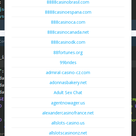
8888casinobrasil.com
8888casinoespana.com
888casinoca.com
888casinocanada.net
888casinodk.com
88fortunes.org
99brides
admiral-casino-cz.com
adonnasbakery.net
Adult Sex Chat
agentnowager.us
alexandercasinofrance.net
allslots-casino.us
allslotscasinonz.net