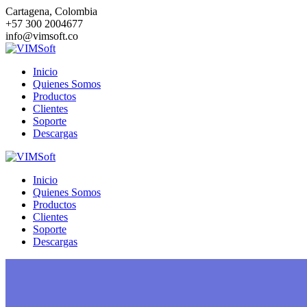
Saltar
Cartagena, Colombia
al
+57 300 2004677
contenido
info@vimsoft.co
Inicio
Quienes Somos
Productos
Clientes
Soporte
Descargas
Inicio
Quienes Somos
Productos
Clientes
Soporte
Descargas