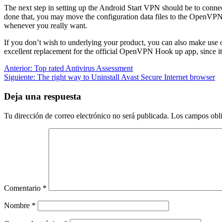
The next step in setting up the Android Start VPN should be to conne
done that, you may move the configuration data files to the OpenVPN f
whenever you really want.
If you don’t wish to underlying your product, you can also make use
excellent replacement for the official OpenVPN Hook up app, since it 
Navegación
Entrada
Anterior:
Top rated Antivirus Assessment
anterior:
Siguiente
Siguiente:
The right way to Uninstall Avast Secure Internet browser
de
entrada:
entradas
Deja una respuesta
Tu dirección de correo electrónico no será publicada.
Los campos obli
Comentario
*
Nombre
*