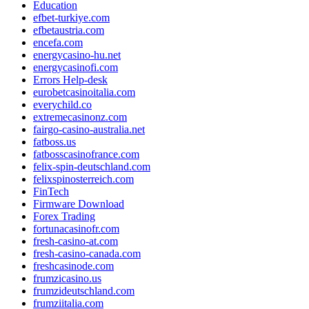
Education
efbet-turkiye.com
efbetaustria.com
encefa.com
energycasino-hu.net
energycasinofi.com
Errors Help-desk
eurobetcasinoitalia.com
everychild.co
extremecasinonz.com
fairgo-casino-australia.net
fatboss.us
fatbosscasinofrance.com
felix-spin-deutschland.com
felixspinosterreich.com
FinTech
Firmware Download
Forex Trading
fortunacasinofr.com
fresh-casino-at.com
fresh-casino-canada.com
freshcasinode.com
frumzicasino.us
frumzideutschland.com
frumziitalia.com