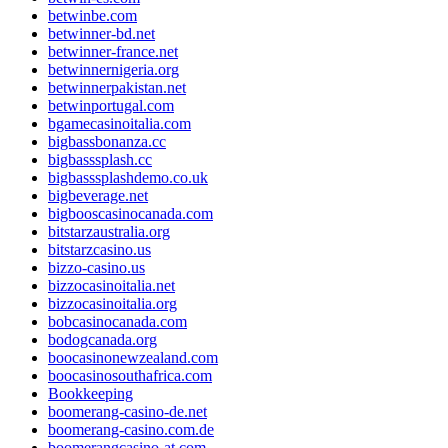
betwinbe.com
betwinner-bd.net
betwinner-france.net
betwinnernigeria.org
betwinnerpakistan.net
betwinportugal.com
bgamecasinoitalia.com
bigbassbonanza.cc
bigbasssplash.cc
bigbasssplashdemo.co.uk
bigbeverage.net
bigbooscasinocanada.com
bitstarzaustralia.org
bitstarzcasino.us
bizzo-casino.us
bizzocasinoitalia.net
bizzocasinoitalia.org
bobcasinocanada.com
bodogcanada.org
boocasinonewzealand.com
boocasinosouthafrica.com
Bookkeeping
boomerang-casino-de.net
boomerang-casino.com.de
boomerangcasino-at.com