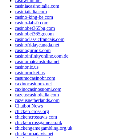
cashwinnl.net
casiniacasinoitalia.com
casiniaitalia.com
casino-king-be.com
casino-lab-fr.com
casinobet365bg.com
casinobet365gr.com
casinoclassicfrancais.com
casinofridaycanada.net
casinogurudk.com
casinoinfinityonline.com.de
casinomateaustralia.net
casinonic.us
casinorocket.us
casumocasinobr.com
caxinocasinonz.net
caxinocasinosuomi.com
cazeuscasinoitalia.com
cazeusnetherlands.com
Chatbot News
chicken-cross.org
chickencrossavis.com
chickencrossgame.co.uk
chickengamegambling.org.uk
chickenroadavis.net