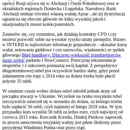
oprócz Rosji używa się w Abchazji i Osetii Południowej oraz w
ukraińskich regionach Doniecka i Ługańska. Narodowy Bank
Abchazji emituje również własną walutę Apsar , ale jej dystrybucja
ogranicza się obecnie głównie do kilku wysokiej jakości
okazjonalnych monet kolekcjonerskich.
Zastanów się, czy rozumiesz, jak działają kontrakty CFD i czy
możesz pozwolić sobie na wysokie ryzyko utraty pieniędzy. Biznes
w INTERII to najświeższe informacje gospodarcze – aktualne kursy
walut, notowania giełdowe i cen surowców, wiadomości ze spółek
głównego
Błąd handlowy: Dlaczego większość przedsiębiorców
może zrobić
parkietu i NewConnect. Przeczytaj rekomendacje
ekspertów i z sukcesem pomnażaj swój kapitał. Z perspektywy
długoterminowej rubel jest oczywiście bardzo słaby, gdyż przed
załamaniem cen ropy z 2014 roku za dolara trzeba było płacić
jedynie 35 rubli.
W ostatnim czasie wobec dolara rubel odrobił jednak straty od
początku inwazji w Ukrainie. Wcześnie na rynku rosyjskim rubel
rzeczywiście umocnił się w stosunku do dolara, za którego trzeba
było zapłacić 56 rubli, czyli najmniej of lutego 2018 roku. W tym
przypadku kurs wyniósł 58 rubli za jedno euro, czyli najwięcej od
czerwca 2015 roku. Rzecznik Kremla, Dmitrij Pieskow zapewnił,
że proces umocnienia rosyjskiej waluty jest pilnie śledzony przez
prezydenta Władimira Putina oraz przez rząd.