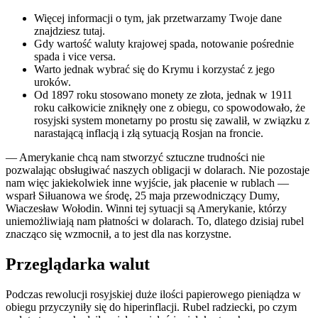
Więcej informacji o tym, jak przetwarzamy Twoje dane
znajdziesz tutaj.
Gdy wartość waluty krajowej spada, notowanie pośrednie
spada i vice versa.
Warto jednak wybrać się do Krymu i korzystać z jego
uroków.
Od 1897 roku stosowano monety ze złota, jednak w 1911
roku całkowicie zniknęły one z obiegu, co spowodowało, że
rosyjski system monetarny po prostu się zawalił, w związku z
narastającą inflacją i złą sytuacją Rosjan na froncie.
— Amerykanie chcą nam stworzyć sztuczne trudności nie
pozwalając obsługiwać naszych obligacji w dolarach. Nie pozostaje
nam więc jakiekolwiek inne wyjście, jak płacenie w rublach —
wsparł Siłuanowa we środę, 25 maja przewodniczący Dumy,
Wiaczesław Wołodin. Winni tej sytuacji są Amerykanie, którzy
uniemożliwiają nam płatności w dolarach. To, dlatego dzisiaj rubel
znacząco się wzmocnił, a to jest dla nas korzystne.
Przeglądarka walut
Podczas rewolucji rosyjskiej duże ilości papierowego pieniądza w
obiegu przyczyniły się do hiperinflacji. Rubel radziecki, po czym