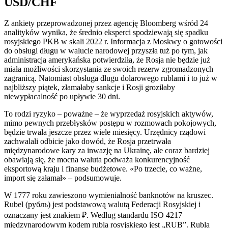
USD/CHF
Z ankiety przeprowadzonej przez agencję Bloomberg wśród 24
analityków wynika, że średnio eksperci spodziewają się spadku
rosyjskiego PKB w skali 2022 r. Informacja z Moskwy o gotowości
do obsługi długu w walucie narodowej przyszła tuż po tym, jak
administracja amerykańska potwierdziła, że Rosja nie będzie już
miała możliwości skorzystania ze swoich rezerw zgromadzonych
zagranicą. Natomiast obsługa długu dolarowego rublami i to już w
najbliższy piątek, złamałaby sankcje i Rosji groziłaby
niewypłacalność po upływie 30 dni.
To rodzi ryzyko – poważne – że wyprzedaż rosyjskich aktywów,
mimo pewnych przebłysków postępu w rozmowach pokojowych,
będzie trwała jeszcze przez wiele miesięcy. Urzędnicy rządowi
zachwalali odbicie jako dowód, że Rosja przetrwała
międzynarodowe kary za inwazję na Ukrainę, ale coraz bardziej
obawiają się, że mocna waluta podważa konkurencyjność
eksportową kraju i finanse budżetowe. «Po trzecie, co ważne,
import się załamał» – podsumowuje.
W 1777 roku zawieszono wymienialność banknotów na kruszec.
Rubel (pубль) jest podstawową walutą Federacji Rosyjskiej i
oznaczany jest znakiem ₽. Według standardu ISO 4217
międzynarodowym kodem rubla rosyjskiego jest „RUB”. Rubla