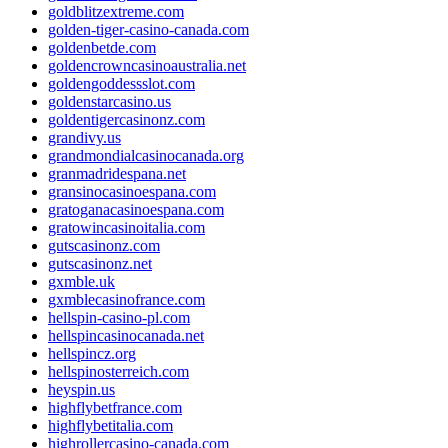
goldblitzextreme.com
golden-tiger-casino-canada.com
goldenbetde.com
goldencrowncasinoaustralia.net
goldengoddessslot.com
goldenstarcasino.us
goldentigercasinonz.com
grandivy.us
grandmondialcasinocanada.org
granmadridespana.net
gransinocasinoespana.com
gratoganacasinoespana.com
gratowincasinoitalia.com
gutscasinonz.com
gutscasinonz.net
gxmble.uk
gxmblecasinofrance.com
hellspin-casino-pl.com
hellspincasinocanada.net
hellspincz.org
hellspinosterreich.com
heyspin.us
highflybetfrance.com
highflybetitalia.com
highrollercasino-canada.com