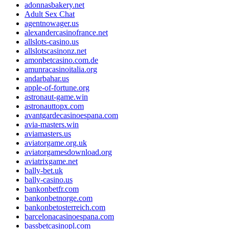
adonnasbakery.net
Adult Sex Chat
agentnowager.us
alexandercasinofrance.net
allslots-casino.us
allslotscasinonz.net
amonbetcasino.com.de
amunracasinoitalia.org
andarbahar.us
apple-of-fortune.org
astronaut-game.win
astronauttopx.com
avantgardecasinoespana.com
avia-masters.win
aviamasters.us
aviatorgame.org.uk
aviatorgamesdownload.org
aviatrixgame.net
bally-bet.uk
bally-casino.us
bankonbetfr.com
bankonbetnorge.com
bankonbetosterreich.com
barcelonacasinoespana.com
bassbetcasinopl.com