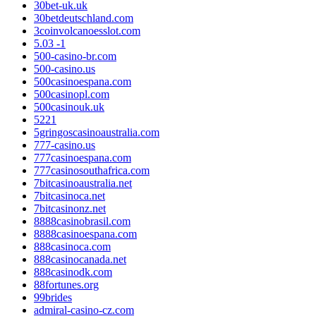
30bet-uk.uk
30betdeutschland.com
3coinvolcanoesslot.com
5.03 -1
500-casino-br.com
500-casino.us
500casinoespana.com
500casinopl.com
500casinouk.uk
5221
5gringoscasinoaustralia.com
777-casino.us
777casinoespana.com
777casinosouthafrica.com
7bitcasinoaustralia.net
7bitcasinoca.net
7bitcasinonz.net
8888casinobrasil.com
8888casinoespana.com
888casinoca.com
888casinocanada.net
888casinodk.com
88fortunes.org
99brides
admiral-casino-cz.com