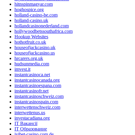
hitnspinmagyar.com
hoghospice.org
holland-casino-be.com
holland-casino.uk
hollandcasinonederland.com
hollywoodbetssouthafrica.com
Hookup Websites
hothotfruit.co.uk
houseofjackcasino.uk
houseofjackcasino.us
hrcarers.org.uk
hudsunmedia.com
imvest.it
instantcasinoca.net
instantcasinocanada.org
instantcasinoespana.com
instantcasinofr.net
instantcasinoschweiz.com
instantcasinospain.com
interwettenschweiz.com
interwettenus.us
investacadiana.org
IT Вакансії
IT Образование
ivibet-casino.com.de