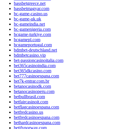
bassbetgreece.net
bassbetmagyar.com
bc-game-casino.us
bc-game-uk.uk
bc-gameindia.net
bc-gamenigeria.com
bcgame-turkiye.com
bcgamepl.com
bcgameportugal.com
bdmbet-deutschland.net
bdmbetcasino.vip
bet-passioncasinoitalia.com
bet365casinoindia.com
bet365dkcasino.com
bet777casinoespana.com
bet7k-entrar.com.br
betanocasinodk.com
betanocasinoperu.com
betbullbrasil.com
betfaircasinoit.com
betflagcasinoespana.com
betfredcasino.us
betfredcasinoespana.com
bethardcasinoespana.com
betifynorway.com