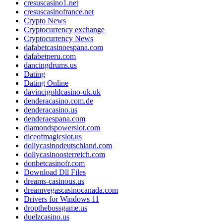
cresuscasino1.net
cresuscasinofrance.net
Crypto News
Cryptocurrency exchange
Cryptocurrency News
dafabetcasinoespana.com
dafabetperu.com
dancingdrums.us
Dating
Dating Online
davincigoldcasino-uk.uk
denderacasino.com.de
denderacasino.us
denderaespana.com
diamondspowerslot.com
diceofmagicslot.us
dollycasinodeutschland.com
dollycasinoosterreich.com
donbetcasinofr.com
Download Dll Files
dreams-casinous.us
dreamvegascasinocanada.com
Drivers for Windows 11
dropthebossgame.us
duelzcasino.us