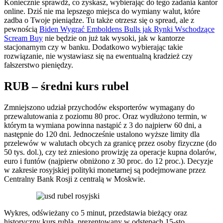
Koniecznie sprawdź, co zyskasz, wybierając do tego zadania kantor
online. Dziś nie ma lepszego miejsca do wymiany walut, które
zadba o Twoje pieniądze. Tu także otrzesz się o spread, ale z
pewnością
Biden Wygrać Emboldens Bulls jak Rynki Wschodzące
Scream Buy
nie będzie on już tak wysoki, jak w kantorze
stacjonarnym czy w banku. Dodatkowo wybierając takie
rozwiązanie, nie wystawiasz się na ewentualną kradzież czy
fałszerstwo pieniędzy.
RUB – średni kurs rubel
Zmniejszono udział przychodów eksporterów wymagany do
przewalutowania z poziomu 80 proc. Oraz wydłużono termin, w
którym ta wymiana powinna nastąpić z 3 do najpierw 60 dni, a
następnie do 120 dni. Jednocześnie ustalono wyższe limity dla
przelewów w walutach obcych za granicę przez osoby fizyczne (do
50 tys. dol.), czy też zniesiono prowizję za operacje kupna dolarów,
euro i funtów (najpierw obniżono z 30 proc. do 12 proc.). Decyzje
w zakresie rosyjskiej polityki monetarnej są podejmowane przez
Centralny Bank Rosji z centralą w Moskwie.
Wykres, odświeżany co 5 minut, przedstawia bieżący oraz
historyczny kurs rubla, prezentowany w odstępach 15-sto