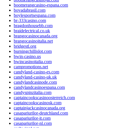
boomerangcasino-espana.com
bovadabrasil.com
boylesportsespana.com
br-333casino.com
bragdonhousebb.com
braidelectrical.co.uk
brangocasinocanada.org
brangocasinoitalia.net
bridgestl.org
burningchillislot.com
bwin-casino.us
bwincasinoitalia.com
campromotions.net
candyland-casino-es.com
candyland-casino-uk.uk
candylandcasinode.com
candylandcasinoespana.com
candyspinzitalia.com
captaincookscasinoosterreich.com
captaincookscasinosk.com
captainjackcasinocanada.org
casapariurilor-deutchland.com
casapariurilor-it.com
casapariurilor-nl.com