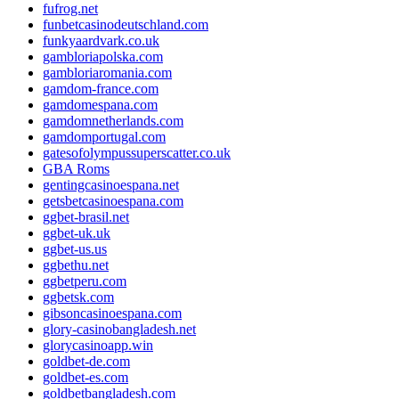
fufrog.net
funbetcasinodeutschland.com
funkyaardvark.co.uk
gambloriapolska.com
gambloriaromania.com
gamdom-france.com
gamdomespana.com
gamdomnetherlands.com
gamdomportugal.com
gatesofolympussuperscatter.co.uk
GBA Roms
gentingcasinoespana.net
getsbetcasinoespana.com
ggbet-brasil.net
ggbet-uk.uk
ggbet-us.us
ggbethu.net
ggbetperu.com
ggbetsk.com
gibsoncasinoespana.com
glory-casinobangladesh.net
glorycasinoapp.win
goldbet-de.com
goldbet-es.com
goldbetbangladesh.com