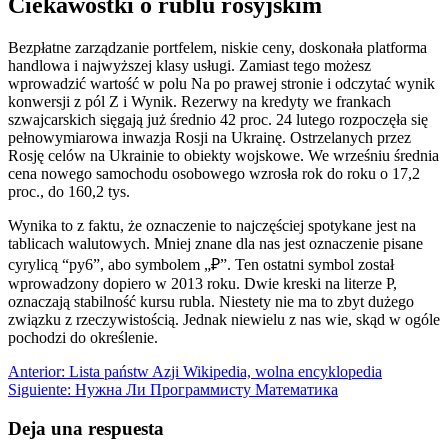
Ciekawostki o rublu rosyjskim
Bezpłatne zarządzanie portfelem, niskie ceny, doskonała platforma
handlowa i najwyższej klasy usługi. Zamiast tego możesz
wprowadzić wartość w polu Na po prawej stronie i odczytać wynik
konwersji z pól Z i Wynik. Rezerwy na kredyty we frankach
szwajcarskich sięgają już średnio 42 proc. 24 lutego rozpoczęła się
pełnowymiarowa inwazja Rosji na Ukrainę. Ostrzelanych przez
Rosję celów na Ukrainie to obiekty wojskowe. We wrześniu średnia
cena nowego samochodu osobowego wzrosła rok do roku o 17,2
proc., do 160,2 tys.
Wynika to z faktu, że oznaczenie to najczęściej spotykane jest na
tablicach walutowych. Mniej znane dla nas jest oznaczenie pisane
cyrylicą “py6”, abo symbolem „₽”. Ten ostatni symbol został
wprowadzony dopiero w 2013 roku. Dwie kreski na literze P,
oznaczają stabilność kursu rubla. Niestety nie ma to zbyt dużego
związku z rzeczywistością. Jednak niewielu z nas wie, skąd w ogóle
pochodzi do określenie.
Navegación
Entrada
Anterior:
Lista państw Azji Wikipedia, wolna encyklopedia
anterior:
Siguiente
Siguiente:
Нужна Ли Программисту Математика
de
entrada:
entradas
Deja una respuesta