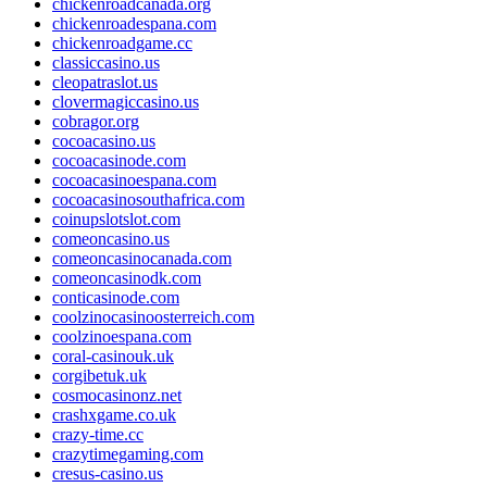
chickenroadcanada.org
chickenroadespana.com
chickenroadgame.cc
classiccasino.us
cleopatraslot.us
clovermagiccasino.us
cobragor.org
cocoacasino.us
cocoacasinode.com
cocoacasinoespana.com
cocoacasinosouthafrica.com
coinupslotslot.com
comeoncasino.us
comeoncasinocanada.com
comeoncasinodk.com
conticasinode.com
coolzinocasinoosterreich.com
coolzinoespana.com
coral-casinouk.uk
corgibetuk.uk
cosmocasinonz.net
crashxgame.co.uk
crazy-time.cc
crazytimegaming.com
cresus-casino.us