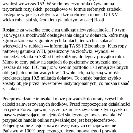
wyniósł wówczas 153. W średniowieczu rubla używano na
terytoriach rosyjskich, początkowo w formie srebrnych sztabek,
następnie w postaci złotych, a także srebrnych monet. Od XVI
wieku rubel stał się środkiem płatniczym w całej Rosji.
Rosjanie za wszelką cenę chcą uniknąć niewypłacalności. Po tym,
jak wygasła możliwość obsługiwania długu w dolarach, które mają
zgromadzone na zagranicznych kontach, teraz chcą spłacać
wierzycieli w rublach — informują TASS i Bloomberg. Kurs ropy
naftowej gatunku WTI, przeliczony na złotówki, wynosił w
poniedziałek około 330 zł i był zbliżony do tego z początku roku.
Mimo to ceny paliw na stacjach do poziomów ze stycznia mają
jeszcze daleko. IFC ma już w swoim portfolio 178 emisji zielonych
obligacji, denominowanych w 20 walutach, na łączną wartość
przekraczającą 10,5 miliarda dolarów. Te emisje bardzo szybko
zostały objęte przez inwestorów instytucjonalnych, co można uznać
za sukces.
Przeprowadzanie transakcji może prowadzić do utraty części lub
całości zainwestowanych środków. Przed rozpoczęciem działalności
na rynku Forex upewnij się, że rozumiesz związane z tym ryzyko i
masz wystarczające umiejętności skutecznego inwestowania. W
przypadku handlu online najważniejsze jest bezpieczeństwo.
Zdajemy sobie z tego sprawę i wzięliśmy za cel zapewnienie
Państwu w 100% bezpiecznego, licencjonowanego i prawnie