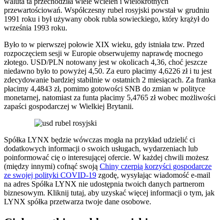
waluta ta przechodziła wiele wcieleń i wielokrotnych
przewartościowań. Współczesny rubel rosyjski powstał w grudniu
1991 roku i był używany obok rubla sowieckiego, który krążył do
września 1993 roku.
Było to w pierwszej połowie XIX wieku, gdy istniała tzw. Przed
rozpoczęciem sesji w Europie obserwujemy naprawdę mocnego
złotego. USD/PLN notowany jest w okolicach 4,36, choć jeszcze
niedawno było to powyżej 4,50. Za euro płacimy 4,6226 zł i tu jest
zdecydowanie bardziej stabilnie w ostatnich 2 miesiącach. Za franka
płacimy 4,4843 zł, pomimo gotowości SNB do zmian w polityce
monetarnej, natomiast za funta płacimy 5,4765 zł wobec możliwości
zapaści gospodarczej w Wielkiej Brytanii.
Spółka LYNX będzie wówczas mogła na przykład udzielić ci
dodatkowych informacji o swoich usługach, wydarzeniach lub
poinformować cię o interesującej ofercie. W każdej chwili możesz
(między innymi) cofnąć swoją
Chiny czerpią korzyści gospodarcze
ze swojej polityki COVID-19
zgodę, wysyłając wiadomość e-mail
na adres Spółka LYNX nie udostępnia twoich danych partnerom
biznesowym. Kliknij tutaj, aby uzyskać więcej informacji o tym, jak
LYNX spółka przetwarza twoje dane osobowe.