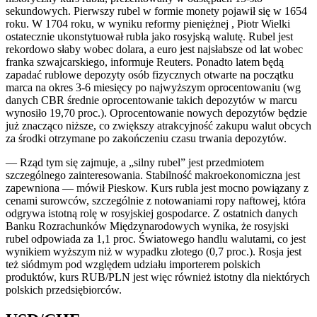
sekundowych. Pierwszy rubel w formie monety pojawił się w 1654
roku. W 1704 roku, w wyniku reformy pieniężnej , Piotr Wielki
ostatecznie ukonstytuował rubla jako rosyjską walutę. Rubel jest
rekordowo słaby wobec dolara, a euro jest najsłabsze od lat wobec
franka szwajcarskiego, informuje Reuters. Ponadto latem będą
zapadać rublowe depozyty osób fizycznych otwarte na początku
marca na okres 3-6 miesięcy po najwyższym oprocentowaniu (wg
danych CBR średnie oprocentowanie takich depozytów w marcu
wynosiło 19,70 proc.). Oprocentowanie nowych depozytów będzie
już znacząco niższe, co zwiększy atrakcyjność zakupu walut obcych
za środki otrzymane po zakończeniu czasu trwania depozytów.
— Rząd tym się zajmuje, a „silny rubel” jest przedmiotem
szczególnego zainteresowania. Stabilność makroekonomiczna jest
zapewniona — mówił Pieskow. Kurs rubla jest mocno powiązany z
cenami surowców, szczególnie z notowaniami ropy naftowej, która
odgrywa istotną rolę w rosyjskiej gospodarce. Z ostatnich danych
Banku Rozrachunków Międzynarodowych wynika, że rosyjski
rubel odpowiada za 1,1 proc. Światowego handlu walutami, co jest
wynikiem wyższym niż w wypadku złotego (0,7 proc.). Rosja jest
też siódmym pod względem udziału importerem polskich
produktów, kurs RUB/PLN jest więc również istotny dla niektórych
polskich przedsiębiorców.