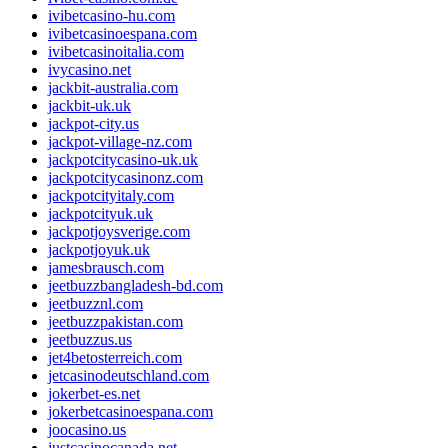
ivibetcasino-hu.com
ivibetcasinoespana.com
ivibetcasinoitalia.com
ivycasino.net
jackbit-australia.com
jackbit-uk.uk
jackpot-city.us
jackpot-village-nz.com
jackpotcitycasino-uk.uk
jackpotcitycasinonz.com
jackpotcityitaly.com
jackpotcityuk.uk
jackpotjoysverige.com
jackpotjoyuk.uk
jamesbrausch.com
jeetbuzzbangladesh-bd.com
jeetbuzznl.com
jeetbuzzpakistan.com
jeetbuzzus.us
jet4betosterreich.com
jetcasinodeutschland.com
jokerbet-es.net
jokerbetcasinoespana.com
joocasino.us
justcasinocanada.net