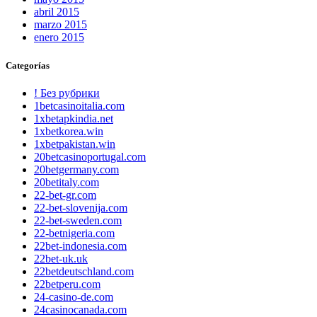
abril 2015
marzo 2015
enero 2015
Categorías
! Без рубрики
1betcasinoitalia.com
1xbetapkindia.net
1xbetkorea.win
1xbetpakistan.win
20betcasinoportugal.com
20betgermany.com
20betitaly.com
22-bet-gr.com
22-bet-slovenija.com
22-bet-sweden.com
22-betnigeria.com
22bet-indonesia.com
22bet-uk.uk
22betdeutschland.com
22betperu.com
24-casino-de.com
24casinocanada.com