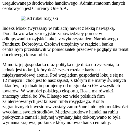
uregulowanego środowisko handlowego. Administratorem danych
osobowych jest Currency One S.A.
Indeks Moex (wyrażany w rublach) nawet z lekką nawiązką.
Dodatkowo władze rosyjskie zapowiedziały pomoc w
odkupywaniu rosyjskich akcji z wykorzystaniem Narodowego
Funduszu Dobrobytu. Czołowi urzędnicy w rządzie i banku
centralnym przedstawili w poniedziałek przeciwne poglądy na temat
docelowego kursu rubla.
Mimo iż jej gospodarka oraz polityka daje dużo do życzenia, to
jednak jest to kraj, który dość często rozdaje karty na
międzynarodowej arenie. Pod względem gospodarki lokuje się na
12 miejscu i choć jest to nasz sąsiad, z którym nie mamy świetnych
układów, to jednak importujemy od niego około 6% wszystkich
towarów. W wartości polskiego eksportu, Rosja ma również
znaczący udział bo 3%. Dlatego też wiele polskich firm
zainteresowanych jest kursem rubla rosyjskiego. Konta
zagranicznych inwestorów zostały zamrożone i nie było możliwości
wycofania swoich środków. Międzynarodowy handel na rublu
praktycznie zamarł i jedynej wymiany jaką dokonywano to była
wymiana krajowa, po kursie który notował bank centralny.