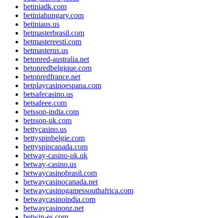
betiniadk.com
betiniahungary.com
betiniaus.us
betmasterbrasil.com
betmastereesti.com
betmasterus.us
betonred-australia.net
betonredbelgique.com
betonredfrance.net
betplaycasinoespana.com
betsafecasino.us
betsafeee.com
betsson-india.com
betsson-uk.com
bettycasino.us
bettyspinbelgie.com
bettyspincanada.com
betway-casino-uk.uk
betway-casino.us
betwaycasinobrasil.com
betwaycasinocanada.net
betwaycasinogamessouthafrica.com
betwaycasinoindia.com
betwaycasinonz.net
betwin-es.com