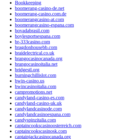
Bookkeeping
boomerang-casino-de.net
boomerang-casino.com.de
boomerangcasino-at.com
boomerangcasino-espana.com
bovadabrasil.com
boylesportsespana.com
br-333casino.com
bragdonhousebb.com
braidelectrical.co.uk
brangocasinocanada.org
brangocasinoitalia.net
bridgestl.org
burningchillislot.com
bwin-casino.us
bwincasinoitalia.com
campromotions.net
candyland-casino-es.com
candyland-casino-uk.uk
candylandcasinode.com
candylandcasinoespana.com
candyspinzitalia.com
captaincookscasinoosterreich.com
captaincookscasinosk.com
captainjackcasinocanada.org