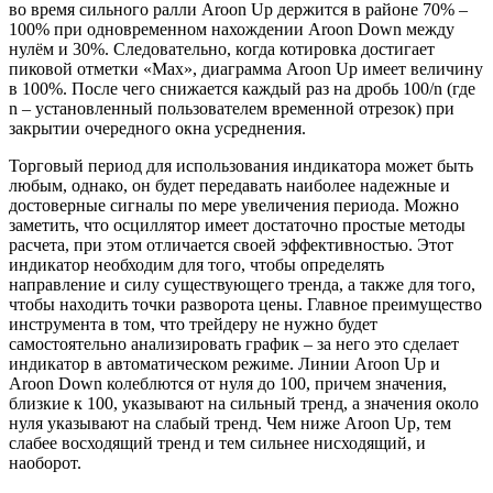
во время сильного ралли Aroon Up держится в районе 70% –
100% при одновременном нахождении Aroon Down между
нулём и 30%. Следовательно, когда котировка достигает
пиковой отметки «Max», диаграмма Aroon Up имеет величину
в 100%. После чего снижается каждый раз на дробь 100/n (где
n – установленный пользователем временной отрезок) при
закрытии очередного окна усреднения.
Торговый период для использования индикатора может быть
любым, однако, он будет передавать наиболее надежные и
достоверные сигналы по мере увеличения периода. Можно
заметить, что осциллятор имеет достаточно простые методы
расчета, при этом отличается своей эффективностью. Этот
индикатор необходим для того, чтобы определять
направление и силу существующего тренда, а также для того,
чтобы находить точки разворота цены. Главное преимущество
инструмента в том, что трейдеру не нужно будет
самостоятельно анализировать график – за него это сделает
индикатор в автоматическом режиме. Линии Aroon Up и
Aroon Down колеблются от нуля до 100, причем значения,
близкие к 100, указывают на сильный тренд, а значения около
нуля указывают на слабый тренд. Чем ниже Aroon Up, тем
слабее восходящий тренд и тем сильнее нисходящий, и
наоборот.