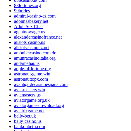
888casinodk.com
88fortunes.org
99brides
admiral-casino-cz.com
adonnasbakery.net
Adult Sex Chat
agentnowager.us
alexandercasinofrance.net
allslots-casino.us
allslotscasinonz.net
amonbetcasino.com.de
amunracasinoitalia.org
andarbahar.us
apple-of-fortune.org
astronaut-game.win
astronauttopx.com
avantgardecasinoespana.com
avia-masters.win
aviamasters.us
aviatorgame.org.uk
aviatorgamesdownload.org
aviatrixgame.net
bally-bet.uk
bally-casino.us
bankonbetfr.com