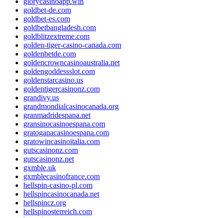
glorycasinoapp.win
goldbet-de.com
goldbet-es.com
goldbetbangladesh.com
goldblitzextreme.com
golden-tiger-casino-canada.com
goldenbetde.com
goldencrowncasinoaustralia.net
goldengoddessslot.com
goldenstarcasino.us
goldentigercasinonz.com
grandivy.us
grandmondialcasinocanada.org
granmadridespana.net
gransinocasinoespana.com
gratoganacasinoespana.com
gratowincasinoitalia.com
gutscasinonz.com
gutscasinonz.net
gxmble.uk
gxmblecasinofrance.com
hellspin-casino-pl.com
hellspincasinocanada.net
hellspincz.org
hellspinosterreich.com