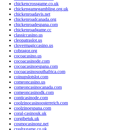
chickencrossgame.co.uk
chickengamegambling.org.uk
chickenroadavis.net
chickenroadcanada.org
chickenroadespana.com
chickenroadgame.cc
classiccasino.us
cleopatraslot.us
clovermagiccasino.us
cobragor.org
cocoacasino.us
cocoacasinode.com
cocoacasinoespana.com
cocoacasinosouthafrica.com
coinupslotslot.com
comeoncasino.us
comeoncasinocanada.com
comeoncasinodk.com
conticasinode.com
coolzinocasinoosterreich.com
coolzinoespana.com
coral-casinouk.uk
corgibetuk.uk
cosmocasinonz.net
crashxgame.co.uk