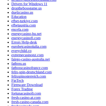
Drivers for Windows 11
dropthebossgame.us
duelzcasino.us
Education
efbet-turkiye.com
efbetaustria.com
encefa.com
energycasino-hu.net
energycasinofi.com
Errors Help-desk
eurobetcasinoitalia.com
everychild.co
extremecasinonz.com
fairgo-casino-australia.net
fatboss.us
fatbosscasinofrance.com
felix-spin-deutschland.com
felixspinosterreich.com
FinTech
Firmware Download
Forex Trading
fortunacasinofr.com
fresh-casino-at.com
fresh-casino-canada.com