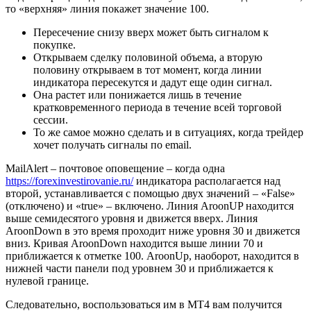
то «верхняя» линия покажет значение 100.
Пересечение снизу вверх может быть сигналом к ​​
покупке.
Открываем сделку половиной объема, а вторую
половину открываем в тот момент, когда линии
индикатора пересекутся и дадут еще один сигнал.
Она растет или понижается лишь в течение
кратковременного периода в течение всей торговой
сессии.
То же самое можно сделать и в ситуациях, когда трейдер
хочет получать сигналы по email.
MailAlert – почтовое оповещение – когда одна
https://forexinvestirovanie.ru/
индикатора располагается над
второй, устанавливается с помощью двух значений – «False»
(отключено) и «true» – включено. Линия AroonUP находится
выше семидесятого уровня и движется вверх. Линия
AroonDown в это время проходит ниже уровня 30 и движется
вниз. Кривая AroonDown находится выше линии 70 и
приближается к отметке 100. AroonUp, наоборот, находится в
нижней части панели под уровнем 30 и приближается к
нулевой границе.
Следовательно, воспользоваться им в МТ4 вам получится