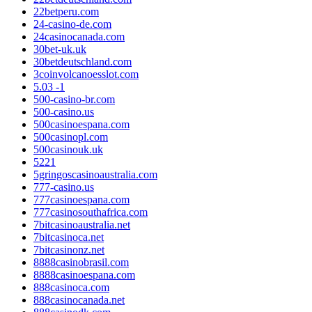
22betperu.com
24-casino-de.com
24casinocanada.com
30bet-uk.uk
30betdeutschland.com
3coinvolcanoesslot.com
5.03 -1
500-casino-br.com
500-casino.us
500casinoespana.com
500casinopl.com
500casinouk.uk
5221
5gringoscasinoaustralia.com
777-casino.us
777casinoespana.com
777casinosouthafrica.com
7bitcasinoaustralia.net
7bitcasinoca.net
7bitcasinonz.net
8888casinobrasil.com
8888casinoespana.com
888casinoca.com
888casinocanada.net