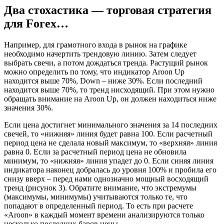
Два стохастика — торговая стратегия
для Forex…
Например, для грамотного входа в рынок на графике
необходимо начертить трендовую линию. Затем следует
выбрать свечи, а потом дождаться тренда. Растущий рынок
можно определить по тому, что индикатор Aroon Up
находится выше 70%, Down – ниже 30%. Если последний
находится выше 70%, то тренд нисходящий. При этом нужно
обращать внимание на Aroon Up, он должен находиться ниже
значения 30%.
Если цена достигнет минимального значения за 14 последних
свечей, то «нижняя» линия будет равна 100. Если расчетный
период цена не сделала новый максимум, то «верхняя» линия
равна 0. Если за расчетный период цена не обновила
минимум, то «нижняя» линия упадет до 0. Если синяя линия
индикатора наконец добралась до уровня 100% и пробила его
снизу вверх – перед нами однозначно мощный восходящий
тренд (рисунок 3). Обратите внимание, что экстремумы
(максимумы, минимумы) учитываются только те, что
попадают в определенный период. То есть при расчете
«Aroon» в каждый момент времени анализируются только
несколько последних баров цены.