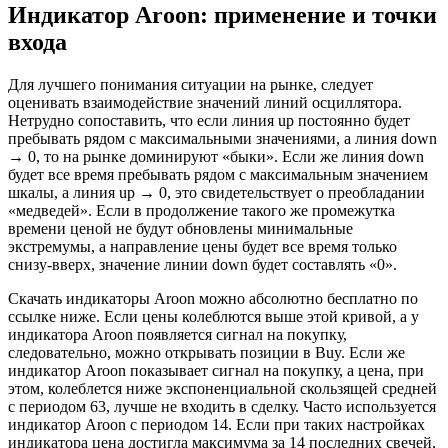
Индикатор Aroon: применение и точки
входа
Для лучшего понимания ситуации на рынке, следует
оценивать взаимодействие значений линий осциллятора.
Нетрудно сопоставить, что если линия up постоянно будет
пребывать рядом с максимальными значениями, а линия down
→ 0, то на рынке доминируют «быки». Если же линия down
будет все время пребывать рядом с максимальным значением
шкалы, а линия up → 0, это свидетельствует о преобладании
«медведей». Если в продолжение такого же промежутка
времени ценой не будут обновлены минимальные
экстремумы, а направление цены будет все время только
снизу-вверх, значение линии down будет составлять «0».
Скачать индикаторы Aroon можно абсолютно бесплатно по
ссылке ниже. Если цены колеблются выше этой кривой, а у
индикатора Aroon появляется сигнал на покупку,
следовательно, можно открывать позиции в Buy. Если же
индикатор Aroon показывает сигнал на покупку, а цена, при
этом, колеблется ниже экспоненциальной скользящей средней
с периодом 63, лучше не входить в сделку. Часто используется
индикатор Aroon c периодом 14. Если при таких настройках
индикатора цена достигла максимума за 14 последних свечей,