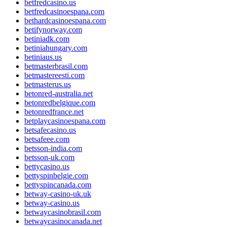
betfredcasino.us
betfredcasinoespana.com
bethardcasinoespana.com
betifynorway.com
betiniadk.com
betiniahungary.com
betiniaus.us
betmasterbrasil.com
betmastereesti.com
betmasterus.us
betonred-australia.net
betonredbelgique.com
betonredfrance.net
betplaycasinoespana.com
betsafecasino.us
betsafeee.com
betsson-india.com
betsson-uk.com
bettycasino.us
bettyspinbelgie.com
bettyspincanada.com
betway-casino-uk.uk
betway-casino.us
betwaycasinobrasil.com
betwaycasinocanada.net