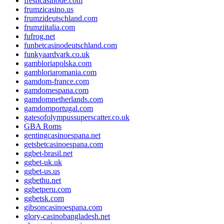
freshcasinode.com
frumzicasino.us
frumzideutschland.com
frumziitalia.com
fufrog.net
funbetcasinodeutschland.com
funkyaardvark.co.uk
gambloriapolska.com
gambloriaromania.com
gamdom-france.com
gamdomespana.com
gamdomnetherlands.com
gamdomportugal.com
gatesofolympussuperscatter.co.uk
GBA Roms
gentingcasinoespana.net
getsbetcasinoespana.com
ggbet-brasil.net
ggbet-uk.uk
ggbet-us.us
ggbethu.net
ggbetperu.com
ggbetsk.com
gibsoncasinoespana.com
glory-casinobangladesh.net