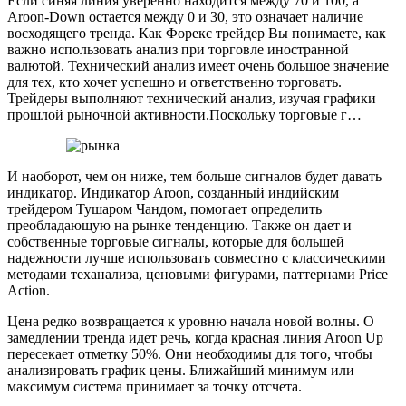
Если синяя линия уверенно находится между 70 и 100, а
Aroon-Down остается между 0 и 30, это означает наличие
восходящего тренда. Как Форекс трейдер Вы понимаете, как
важно использовать анализ при торговле иностранной
валютой. Технический анализ имеет очень большое значение
для тех, кто хочет успешно и ответственно торговать.
Трейдеры выполняют технический анализ, изучая графики
прошлой рыночной активности.Поскольку торговые г…
И наоборот, чем он ниже, тем больше сигналов будет давать
индикатор. Индикатор Aroon, созданный индийским
трейдером Тушаром Чандом, помогает определить
преобладающую на рынке тенденцию. Также он дает и
собственные торговые сигналы, которые для большей
надежности лучше использовать совместно с классическими
методами теханализа, ценовыми фигурами, паттернами Price
Action.
Цена редко возвращается к уровню начала новой волны. О
замедлении тренда идет речь, когда красная линия Aroon Up
пересекает отметку 50%. Они необходимы для того, чтобы
анализировать график цены. Ближайший минимум или
максимум система принимает за точку отсчета.