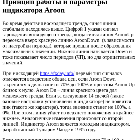
Принцип работы и параметры
индикатора Aroon
Во время действия восходящего тренда, синяя линия
стабильно находилась выше. Цифрой 1 указан сигнал
зарождения восходящего тренда, когда синяя линия AroonUp
пересекла вверх красную линию AroonDown. (в зависимости
от настройки периода), которые прошли после образования
максимальных значений. Нижняя линия называется Down и
тоже показывает число периодов (ЧП), но для отрицательных
значений.
При нисходящей
https://fxday.info/
первый тип сигналов
отмечается вследствие обвала цен, если Aroon Down
закрепился в диапазоне от 70% до 100% и при этом Aroon Up
близок к нулю. Aroon Dn – линия красного цвета для
медвежьего тренда. Если за следующие 14 свечей (такие
базовые настройки установлены в индикаторе) не появится
пик (такого же характера), тогда значение станет не 100%, а
0%. При этом линия уйдет из верхнего положения в крайнее
нижнее. Аналогичные изменения происходят со второй
линией. Индикатор Aroon является молодым индикатором,
разработанный Тушаром Чанде в 1995 году.