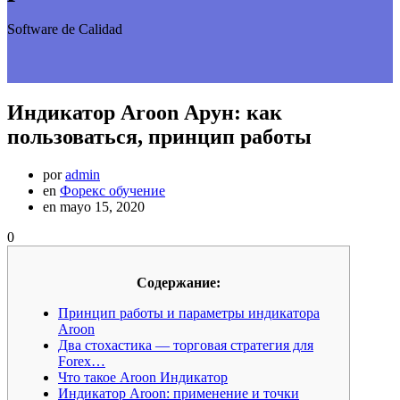
Software de Calidad
Индикатор Aroon Арун: как
пользоваться, принцип работы
por
admin
en
Форекс обучение
en mayo 15, 2020
0
Содержание:
Принцип работы и параметры индикатора
Aroon
Два стохастика — торговая стратегия для
Forex…
Что такое Aroon Индикатор
Индикатор Aroon: применение и точки