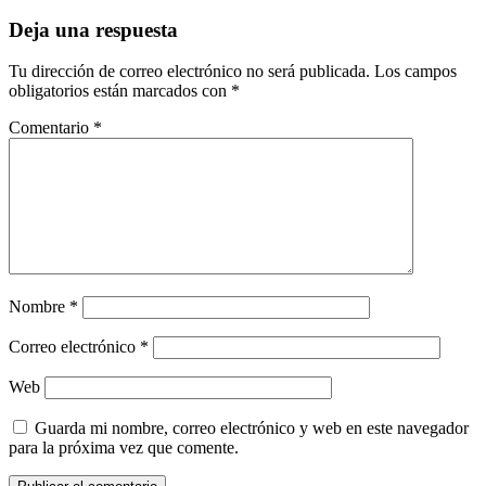
de
entrada:
entradas
Deja una respuesta
Tu dirección de correo electrónico no será publicada.
Los campos
obligatorios están marcados con
*
Comentario
*
Nombre
*
Correo electrónico
*
Web
Guarda mi nombre, correo electrónico y web en este navegador
para la próxima vez que comente.