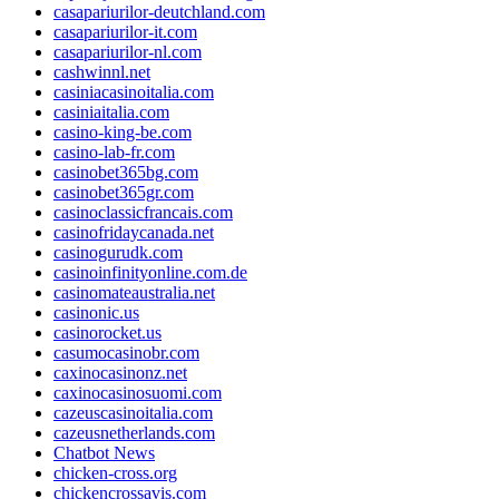
casapariurilor-deutchland.com
casapariurilor-it.com
casapariurilor-nl.com
cashwinnl.net
casiniacasinoitalia.com
casiniaitalia.com
casino-king-be.com
casino-lab-fr.com
casinobet365bg.com
casinobet365gr.com
casinoclassicfrancais.com
casinofridaycanada.net
casinogurudk.com
casinoinfinityonline.com.de
casinomateaustralia.net
casinonic.us
casinorocket.us
casumocasinobr.com
caxinocasinonz.net
caxinocasinosuomi.com
cazeuscasinoitalia.com
cazeusnetherlands.com
Chatbot News
chicken-cross.org
chickencrossavis.com