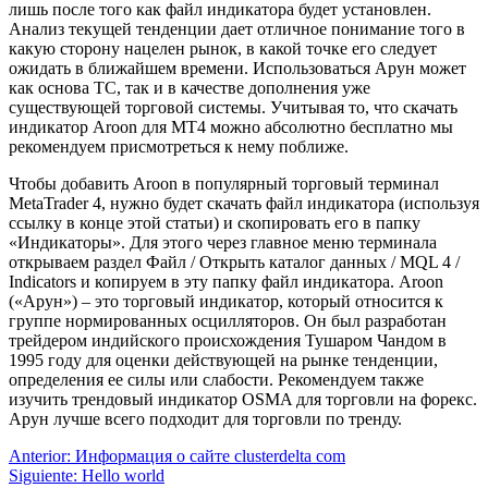
лишь после того как файл индикатора будет установлен.
Анализ текущей тенденции дает отличное понимание того в
какую сторону нацелен рынок, в какой точке его следует
ожидать в ближайшем времени. Использоваться Арун может
как основа ТС, так и в качестве дополнения уже
существующей торговой системы. Учитывая то, что скачать
индикатор Aroon для МТ4 можно абсолютно бесплатно мы
рекомендуем присмотреться к нему поближе.
Чтобы добавить Aroon в популярный торговый терминал
MetaTrader 4, нужно будет скачать файл индикатора (используя
ссылку в конце этой статьи) и скопировать его в папку
«Индикаторы». Для этого через главное меню терминала
открываем раздел Файл / Открыть каталог данных / MQL 4 /
Indicators и копируем в эту папку файл индикатора. Aroon
(«Арун») – это торговый индикатор, который относится к
группе нормированных осцилляторов. Он был разработан
трейдером индийского происхождения Тушаром Чандом в
1995 году для оценки действующей на рынке тенденции,
определения ее силы или слабости. Рекомендуем также
изучить трендовый индикатор OSMA для торговли на форекс.
Арун лучше всего подходит для торговли по тренду.
Navegación
Entrada
Anterior:
Информация о сайте clusterdelta com
anterior:
Siguiente
Siguiente:
Hello world