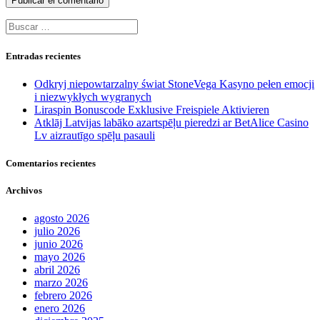
Buscar:
Entradas recientes
Odkryj niepowtarzalny świat StoneVega Kasyno pełen emocji
i niezwykłych wygranych
Liraspin Bonuscode Exklusive Freispiele Aktivieren
Atklāj Latvijas labāko azartspēļu pieredzi ar BetAlice Casino
Lv aizrautīgo spēļu pasauli
Comentarios recientes
Archivos
agosto 2026
julio 2026
junio 2026
mayo 2026
abril 2026
marzo 2026
febrero 2026
enero 2026