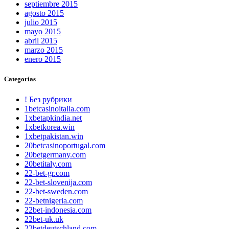
septiembre 2015
agosto 2015
julio 2015
mayo 2015
abril 2015
marzo 2015
enero 2015
Categorías
! Без рубрики
1betcasinoitalia.com
1xbetapkindia.net
1xbetkorea.win
1xbetpakistan.win
20betcasinoportugal.com
20betgermany.com
20betitaly.com
22-bet-gr.com
22-bet-slovenija.com
22-bet-sweden.com
22-betnigeria.com
22bet-indonesia.com
22bet-uk.uk
22betdeutschland.com