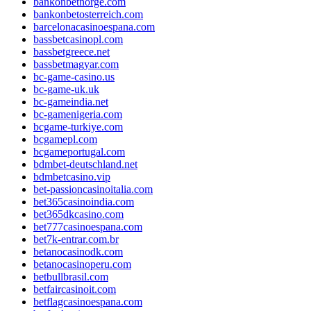
bankonbetnorge.com
bankonbetosterreich.com
barcelonacasinoespana.com
bassbetcasinopl.com
bassbetgreece.net
bassbetmagyar.com
bc-game-casino.us
bc-game-uk.uk
bc-gameindia.net
bc-gamenigeria.com
bcgame-turkiye.com
bcgamepl.com
bcgameportugal.com
bdmbet-deutschland.net
bdmbetcasino.vip
bet-passioncasinoitalia.com
bet365casinoindia.com
bet365dkcasino.com
bet777casinoespana.com
bet7k-entrar.com.br
betanocasinodk.com
betanocasinoperu.com
betbullbrasil.com
betfaircasinoit.com
betflagcasinoespana.com