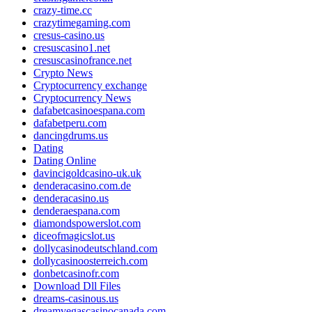
crazy-time.cc
crazytimegaming.com
cresus-casino.us
cresuscasino1.net
cresuscasinofrance.net
Crypto News
Cryptocurrency exchange
Cryptocurrency News
dafabetcasinoespana.com
dafabetperu.com
dancingdrums.us
Dating
Dating Online
davincigoldcasino-uk.uk
denderacasino.com.de
denderacasino.us
denderaespana.com
diamondspowerslot.com
diceofmagicslot.us
dollycasinodeutschland.com
dollycasinoosterreich.com
donbetcasinofr.com
Download Dll Files
dreams-casinous.us
dreamvegascasinocanada.com