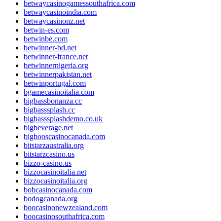
betwaycasinogamessouthafrica.com
betwaycasinoindia.com
betwaycasinonz.net
betwin-es.com
betwinbe.com
betwinner-bd.net
betwinner-france.net
betwinnernigeria.org
betwinnerpakistan.net
betwinportugal.com
bgamecasinoitalia.com
bigbassbonanza.cc
bigbasssplash.cc
bigbasssplashdemo.co.uk
bigbeverage.net
bigbooscasinocanada.com
bitstarzaustralia.org
bitstarzcasino.us
bizzo-casino.us
bizzocasinoitalia.net
bizzocasinoitalia.org
bobcasinocanada.com
bodogcanada.org
boocasinonewzealand.com
boocasinosouthafrica.com