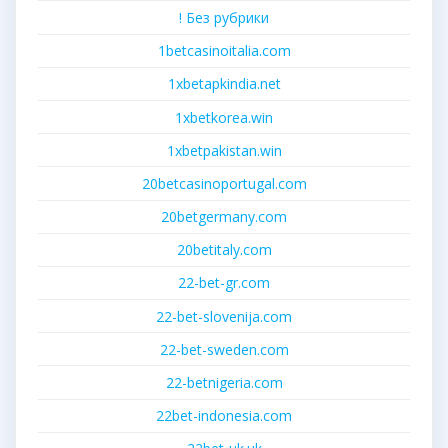
! Без рубрики
1betcasinoitalia.com
1xbetapkindia.net
1xbetkorea.win
1xbetpakistan.win
20betcasinoportugal.com
20betgermany.com
20betitaly.com
22-bet-gr.com
22-bet-slovenija.com
22-bet-sweden.com
22-betnigeria.com
22bet-indonesia.com