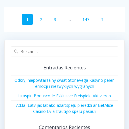
Navegación
Página
Página
Página
Página
1
2
3
…
147
de
entradas
Buscar:
Entradas Recientes
Odkryj niepowtarzalny świat StoneVega Kasyno pełen
emocji i niezwykłych wygranych
Liraspin Bonuscode Exklusive Freispiele Aktivieren
Atklāj Latvijas labāko azartspēļu pieredzi ar BetAlice
Casino Lv aizrautīgo spēļu pasauli
Comentarios Recientes