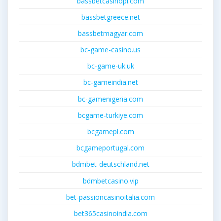
bassbetcasinopl.com
bassbetgreece.net
bassbetmagyar.com
bc-game-casino.us
bc-game-uk.uk
bc-gameindia.net
bc-gamenigeria.com
bcgame-turkiye.com
bcgamepl.com
bcgameportugal.com
bdmbet-deutschland.net
bdmbetcasino.vip
bet-passioncasinoitalia.com
bet365casinoindia.com