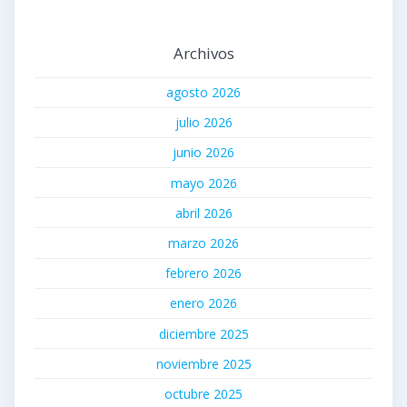
Archivos
agosto 2026
julio 2026
junio 2026
mayo 2026
abril 2026
marzo 2026
febrero 2026
enero 2026
diciembre 2025
noviembre 2025
octubre 2025