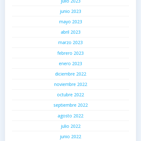
julio 2023
junio 2023
mayo 2023
abril 2023
marzo 2023
febrero 2023
enero 2023
diciembre 2022
noviembre 2022
octubre 2022
septiembre 2022
agosto 2022
julio 2022
junio 2022