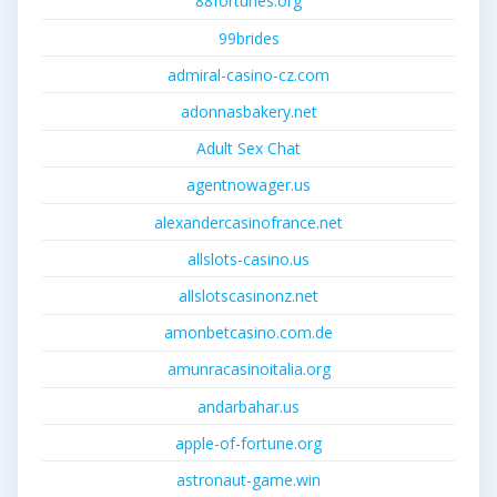
88fortunes.org
99brides
admiral-casino-cz.com
adonnasbakery.net
Adult Sex Chat
agentnowager.us
alexandercasinofrance.net
allslots-casino.us
allslotscasinonz.net
amonbetcasino.com.de
amunracasinoitalia.org
andarbahar.us
apple-of-fortune.org
astronaut-game.win