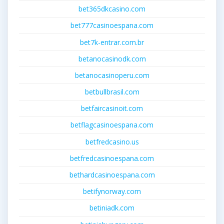
bet365dkcasino.com
bet777casinoespana.com
bet7k-entrar.com.br
betanocasinodk.com
betanocasinoperu.com
betbullbrasil.com
betfaircasinoit.com
betflagcasinoespana.com
betfredcasino.us
betfredcasinoespana.com
bethardcasinoespana.com
betifynorway.com
betiniadk.com