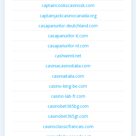
captaincookscasinosk.com
captainjackcasinocanada.org
casapariurilor-deutchland.com
casapariurilor-it.com
casapariurilor-nl.com
cashwinnl.net
casiniacasinoitalia.com
casiniaitalia.com
casino-king-be.com
casino-lab-fr.com
casinobet365bg.com
casinobet365gr.com
casinoclassicfrancais.com