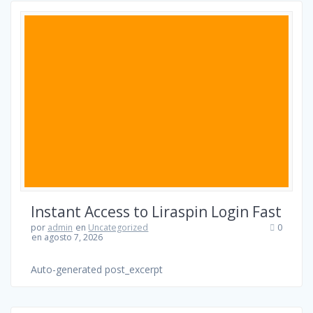
Instant Access to Liraspin Login Fast
por
admin
en
Uncategorized
0
en agosto 7, 2026
Auto-generated post_excerpt