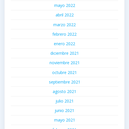
mayo 2022
abril 2022
marzo 2022
febrero 2022
enero 2022
diciembre 2021
noviembre 2021
octubre 2021
septiembre 2021
agosto 2021
julio 2021
junio 2021
mayo 2021