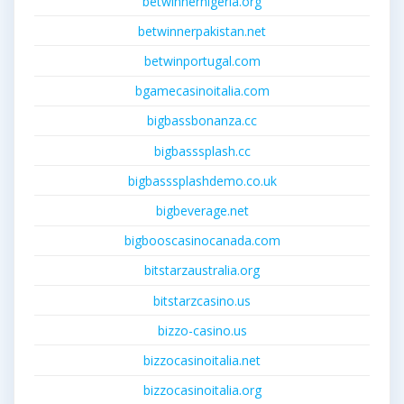
betwinnernigeria.org
betwinnerpakistan.net
betwinportugal.com
bgamecasinoitalia.com
bigbassbonanza.cc
bigbasssplash.cc
bigbasssplashdemo.co.uk
bigbeverage.net
bigbooscasinocanada.com
bitstarzaustralia.org
bitstarzcasino.us
bizzo-casino.us
bizzocasinoitalia.net
bizzocasinoitalia.org