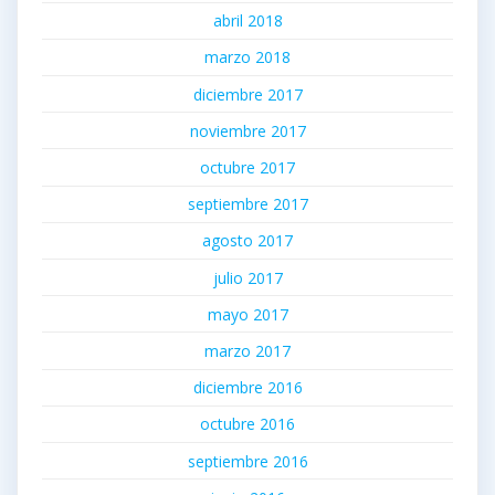
abril 2018
marzo 2018
diciembre 2017
noviembre 2017
octubre 2017
septiembre 2017
agosto 2017
julio 2017
mayo 2017
marzo 2017
diciembre 2016
octubre 2016
septiembre 2016