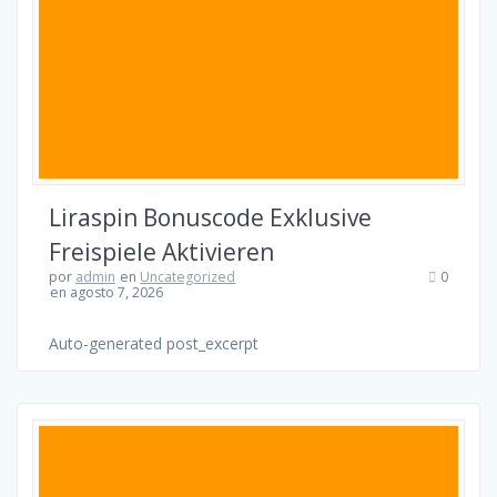
Liraspin Bonuscode Exklusive
Freispiele Aktivieren
por
admin
en
Uncategorized
0
en agosto 7, 2026
Auto-generated post_excerpt