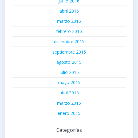
junio 2016
abril 2016
marzo 2016
febrero 2016
diciembre 2015
septiembre 2015
agosto 2015
julio 2015
mayo 2015
abril 2015
marzo 2015
enero 2015
Categorías