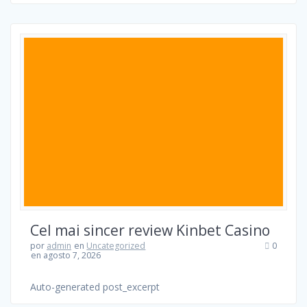
Cel mai sincer review Kinbet Casino
por
admin
en
Uncategorized
0
en agosto 7, 2026
Auto-generated post_excerpt