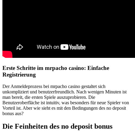
Erste Schritte im mrpacho casino: Einfache
Registrierung
Der Anmeldeprozess bei mrpacho casino gestaltet sich
unkompliziert und benutzerfreundlich. Nach wenigen Minuten ist
man bereit, die ersten Spiele auszuprobieren. Die
Benutzeroberfläche ist intuitiv, was besonders für neue Spieler von
Vorteil ist. Aber wie sieht es mit den Bedingungen des no deposit
bonus aus?
Die Feinheiten des no deposit bonus