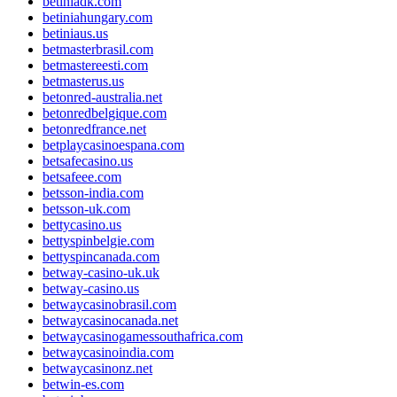
betiniadk.com
betiniahungary.com
betiniaus.us
betmasterbrasil.com
betmastereesti.com
betmasterus.us
betonred-australia.net
betonredbelgique.com
betonredfrance.net
betplaycasinoespana.com
betsafecasino.us
betsafeee.com
betsson-india.com
betsson-uk.com
bettycasino.us
bettyspinbelgie.com
bettyspincanada.com
betway-casino-uk.uk
betway-casino.us
betwaycasinobrasil.com
betwaycasinocanada.net
betwaycasinogamessouthafrica.com
betwaycasinoindia.com
betwaycasinonz.net
betwin-es.com