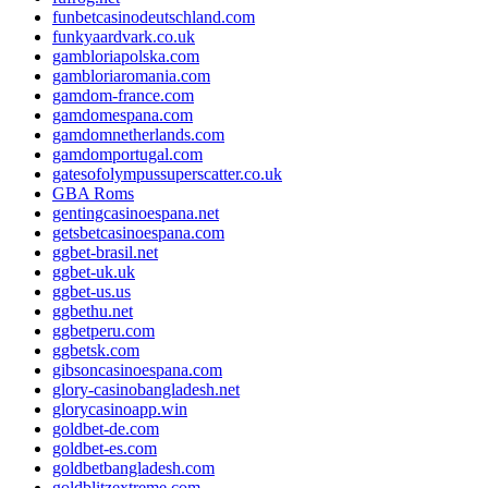
funbetcasinodeutschland.com
funkyaardvark.co.uk
gambloriapolska.com
gambloriaromania.com
gamdom-france.com
gamdomespana.com
gamdomnetherlands.com
gamdomportugal.com
gatesofolympussuperscatter.co.uk
GBA Roms
gentingcasinoespana.net
getsbetcasinoespana.com
ggbet-brasil.net
ggbet-uk.uk
ggbet-us.us
ggbethu.net
ggbetperu.com
ggbetsk.com
gibsoncasinoespana.com
glory-casinobangladesh.net
glorycasinoapp.win
goldbet-de.com
goldbet-es.com
goldbetbangladesh.com
goldblitzextreme.com