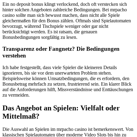
Ein no deposit bonus klingt verlockend, doch oft verstecken sich
hinter solchen Angeboten zahlreiche Bedingungen. Bei mrpacho
casino sollte man sich bewusst machen, dass nicht alle Spiele
gleichermaßen für den Bonus zählen. Oftmals sind Spielautomaten
bevorzugt, während Tischspiele weniger oder gar nicht
berücksichtigt werden. Es ist ratsam, die genauen
Bonusbedingungen sorgfältig zu lesen.
Transparenz oder Fangnetz? Die Bedingungen
verstehen
Ich habe festgestellt, dass viele Spieler die kleineren Details
ignorieren, bis sie vor dem unerwarteten Problem stehen.
Beispielsweise können Umsatzbedingungen, die es erfordern, den
Bonusbetrag mehrfach zu setzen, frustrierend sein. Ein klarer Blick
auf die Anforderungen hilft, Missverständnisse und Enttäuschungen
zu vermeiden.
Das Angebot an Spielen: Vielfalt oder
Mittelmaß?
Die Auswahl an Spielen im mrpacho casino ist bemerkenswert. Von
klassischen Spielautomaten über moderne Video Slots bis hin zu