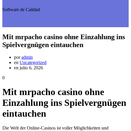
Software de Calidad
Mit mrpacho casino ohne Einzahlung ins
Spielvergnügen eintauchen
por
admin
en
Uncategorized
en julio 6, 2026
0
Mit mrpacho casino ohne
Einzahlung ins Spielvergnügen
eintauchen
Die Welt der Online-Casinos ist voller Möglichkeiten und