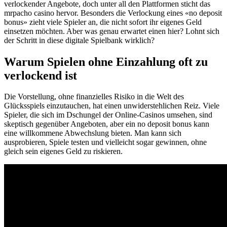
verlockender Angebote, doch unter all den Plattformen sticht das
mrpacho casino hervor. Besonders die Verlockung eines «no deposit
bonus» zieht viele Spieler an, die nicht sofort ihr eigenes Geld
einsetzen möchten. Aber was genau erwartet einen hier? Lohnt sich
der Schritt in diese digitale Spielbank wirklich?
Warum Spielen ohne Einzahlung oft zu
verlockend ist
Die Vorstellung, ohne finanzielles Risiko in die Welt des
Glücksspiels einzutauchen, hat einen unwiderstehlichen Reiz. Viele
Spieler, die sich im Dschungel der Online-Casinos umsehen, sind
skeptisch gegenüber Angeboten, aber ein no deposit bonus kann
eine willkommene Abwechslung bieten. Man kann sich
ausprobieren, Spiele testen und vielleicht sogar gewinnen, ohne
gleich sein eigenes Geld zu riskieren.