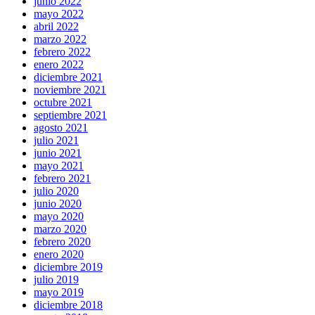
junio 2022
mayo 2022
abril 2022
marzo 2022
febrero 2022
enero 2022
diciembre 2021
noviembre 2021
octubre 2021
septiembre 2021
agosto 2021
julio 2021
junio 2021
mayo 2021
febrero 2021
julio 2020
junio 2020
mayo 2020
marzo 2020
febrero 2020
enero 2020
diciembre 2019
julio 2019
mayo 2019
diciembre 2018