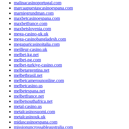
malinacasinoportugal.com
marcaapuestascasinoespana.com
marniegrundman.com
maxbetcasinoespana.com
maxbetfrance.com
maxbetslovenia.com
mega-casino-uk.uk
mega-casinobangladesh.com
megaparicasinoitalia.com
meilleur-casino.uk
melbet-kg.net
melbet-ng.com
melbet-turkiye-casino.com
melbetargentina.net
melbetbrasil.net
melbetcamerounonline.com
melbetcasino.us
melbetespana.net
melbetfrance.net
melbetsouthafrica.net
metal-casino.us
metalcasinosuomi.com
metalcasinouk.uk
midascasinoespana.com
missionuncrossableaustralia.com