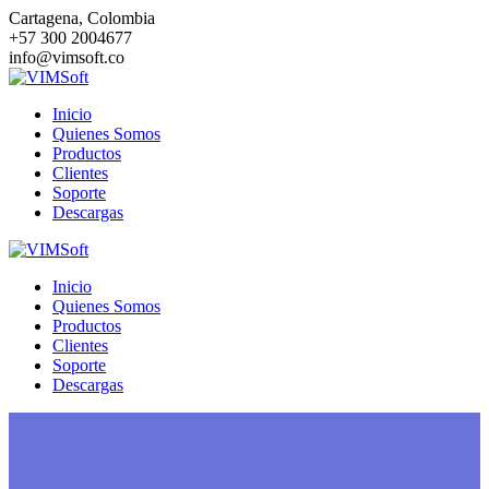
Saltar
Cartagena, Colombia
al
+57 300 2004677
contenido
info@vimsoft.co
Inicio
Quienes Somos
Productos
Clientes
Soporte
Descargas
Inicio
Quienes Somos
Productos
Clientes
Soporte
Descargas