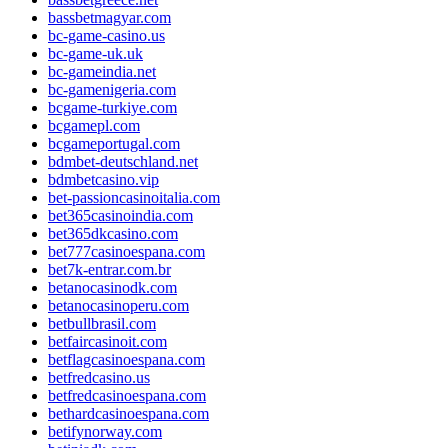
bassbetmagyar.com
bc-game-casino.us
bc-game-uk.uk
bc-gameindia.net
bc-gamenigeria.com
bcgame-turkiye.com
bcgamepl.com
bcgameportugal.com
bdmbet-deutschland.net
bdmbetcasino.vip
bet-passioncasinoitalia.com
bet365casinoindia.com
bet365dkcasino.com
bet777casinoespana.com
bet7k-entrar.com.br
betanocasinodk.com
betanocasinoperu.com
betbullbrasil.com
betfaircasinoit.com
betflagcasinoespana.com
betfredcasino.us
betfredcasinoespana.com
bethardcasinoespana.com
betifynorway.com