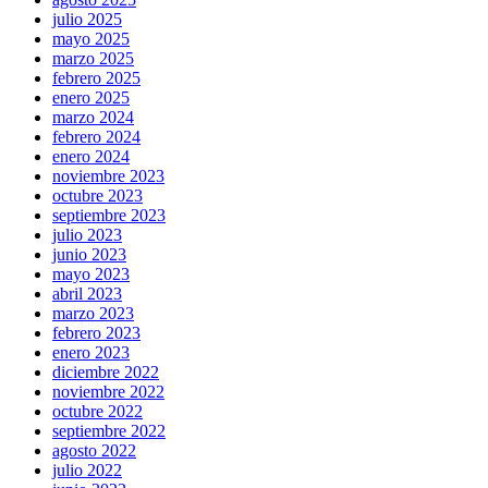
julio 2025
mayo 2025
marzo 2025
febrero 2025
enero 2025
marzo 2024
febrero 2024
enero 2024
noviembre 2023
octubre 2023
septiembre 2023
julio 2023
junio 2023
mayo 2023
abril 2023
marzo 2023
febrero 2023
enero 2023
diciembre 2022
noviembre 2022
octubre 2022
septiembre 2022
agosto 2022
julio 2022