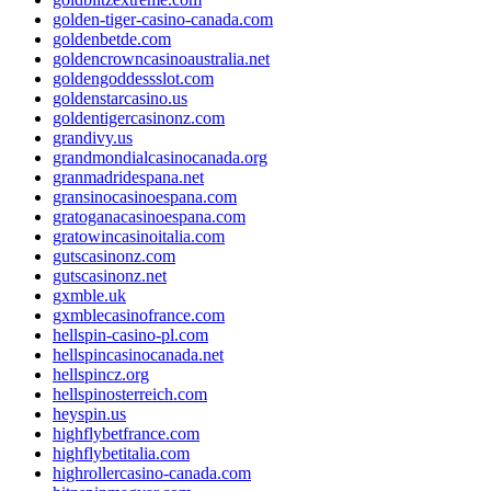
golden-tiger-casino-canada.com
goldenbetde.com
goldencrowncasinoaustralia.net
goldengoddessslot.com
goldenstarcasino.us
goldentigercasinonz.com
grandivy.us
grandmondialcasinocanada.org
granmadridespana.net
gransinocasinoespana.com
gratoganacasinoespana.com
gratowincasinoitalia.com
gutscasinonz.com
gutscasinonz.net
gxmble.uk
gxmblecasinofrance.com
hellspin-casino-pl.com
hellspincasinocanada.net
hellspincz.org
hellspinosterreich.com
heyspin.us
highflybetfrance.com
highflybetitalia.com
highrollercasino-canada.com