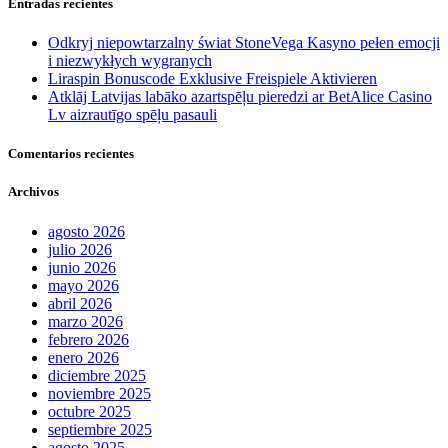
Entradas recientes
Odkryj niepowtarzalny świat StoneVega Kasyno pełen emocji
i niezwykłych wygranych
Liraspin Bonuscode Exklusive Freispiele Aktivieren
Atklāj Latvijas labāko azartspēļu pieredzi ar BetAlice Casino
Lv aizrautīgo spēļu pasauli
Comentarios recientes
Archivos
agosto 2026
julio 2026
junio 2026
mayo 2026
abril 2026
marzo 2026
febrero 2026
enero 2026
diciembre 2025
noviembre 2025
octubre 2025
septiembre 2025
agosto 2025