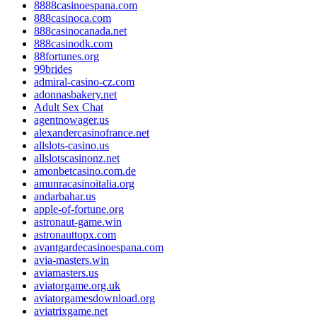
8888casinoespana.com
888casinoca.com
888casinocanada.net
888casinodk.com
88fortunes.org
99brides
admiral-casino-cz.com
adonnasbakery.net
Adult Sex Chat
agentnowager.us
alexandercasinofrance.net
allslots-casino.us
allslotscasinonz.net
amonbetcasino.com.de
amunracasinoitalia.org
andarbahar.us
apple-of-fortune.org
astronaut-game.win
astronauttopx.com
avantgardecasinoespana.com
avia-masters.win
aviamasters.us
aviatorgame.org.uk
aviatorgamesdownload.org
aviatrixgame.net