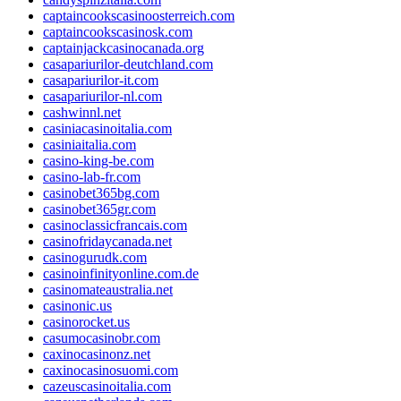
captaincookscasinoosterreich.com
captaincookscasinosk.com
captainjackcasinocanada.org
casapariurilor-deutchland.com
casapariurilor-it.com
casapariurilor-nl.com
cashwinnl.net
casiniacasinoitalia.com
casiniaitalia.com
casino-king-be.com
casino-lab-fr.com
casinobet365bg.com
casinobet365gr.com
casinoclassicfrancais.com
casinofridaycanada.net
casinogurudk.com
casinoinfinityonline.com.de
casinomateaustralia.net
casinonic.us
casinorocket.us
casumocasinobr.com
caxinocasinonz.net
caxinocasinosuomi.com
cazeuscasinoitalia.com