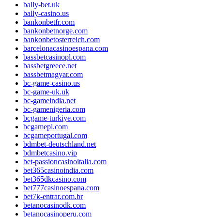
bally-bet.uk
bally-casino.us
bankonbetfr.com
bankonbetnorge.com
bankonbetosterreich.com
barcelonacasinoespana.com
bassbetcasinopl.com
bassbetgreece.net
bassbetmagyar.com
bc-game-casino.us
bc-game-uk.uk
bc-gameindia.net
bc-gamenigeria.com
bcgame-turkiye.com
bcgamepl.com
bcgameportugal.com
bdmbet-deutschland.net
bdmbetcasino.vip
bet-passioncasinoitalia.com
bet365casinoindia.com
bet365dkcasino.com
bet777casinoespana.com
bet7k-entrar.com.br
betanocasinodk.com
betanocasinoperu.com