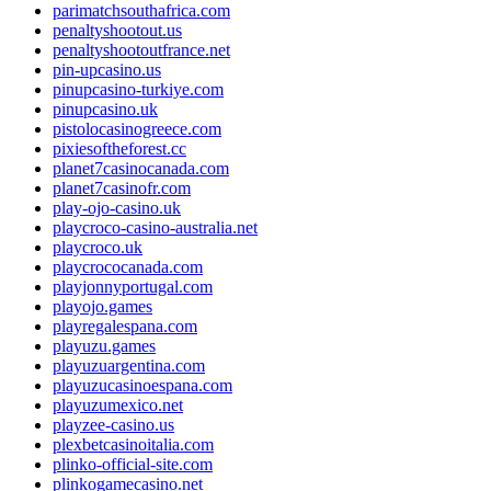
parimatchsouthafrica.com
penaltyshootout.us
penaltyshootoutfrance.net
pin-upcasino.us
pinupcasino-turkiye.com
pinupcasino.uk
pistolocasinogreece.com
pixiesoftheforest.cc
planet7casinocanada.com
planet7casinofr.com
play-ojo-casino.uk
playcroco-casino-australia.net
playcroco.uk
playcrococanada.com
playjonnyportugal.com
playojo.games
playregalespana.com
playuzu.games
playuzuargentina.com
playuzucasinoespana.com
playuzumexico.net
playzee-casino.us
plexbetcasinoitalia.com
plinko-official-site.com
plinkogamecasino.net