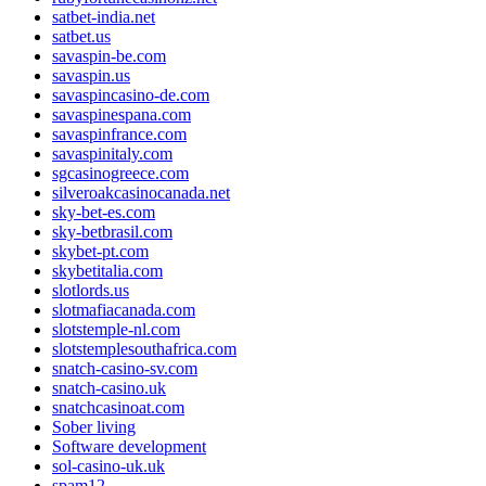
satbet-india.net
satbet.us
savaspin-be.com
savaspin.us
savaspincasino-de.com
savaspinespana.com
savaspinfrance.com
savaspinitaly.com
sgcasinogreece.com
silveroakcasinocanada.net
sky-bet-es.com
sky-betbrasil.com
skybet-pt.com
skybetitalia.com
slotlords.us
slotmafiacanada.com
slotstemple-nl.com
slotstemplesouthafrica.com
snatch-casino-sv.com
snatch-casino.uk
snatchcasinoat.com
Sober living
Software development
sol-casino-uk.uk
spam12