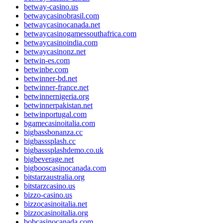
betway-casino.us
betwaycasinobrasil.com
betwaycasinocanada.net
betwaycasinogamessouthafrica.com
betwaycasinoindia.com
betwaycasinonz.net
betwin-es.com
betwinbe.com
betwinner-bd.net
betwinner-france.net
betwinnernigeria.org
betwinnerpakistan.net
betwinportugal.com
bgamecasinoitalia.com
bigbassbonanza.cc
bigbasssplash.cc
bigbasssplashdemo.co.uk
bigbeverage.net
bigbooscasinocanada.com
bitstarzaustralia.org
bitstarzcasino.us
bizzo-casino.us
bizzocasinoitalia.net
bizzocasinoitalia.org
bobcasinocanada.com