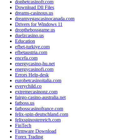
donbetcasinofr.com
Download Dll Files
dreams-casinous.us
dreamvegascasinocanada.com
Drivers for Windows 11
dropthebossgame.us
duelzcasino.us
Education
efbet-turkiye.com
efbetaustria.com
encefa.com
energycasino-hu.net
energycasinofi.com
Errors Help-desk
eurobetcasinoitalia.com
everychild.co
extremecasinonz.com
fairgo-casino-australia.net
fatboss.us
fatbosscasinofrance.com
felix-spin-deutschland.com
felixspinosterreich.com
FinTech
Firmware Download
Forex Trading