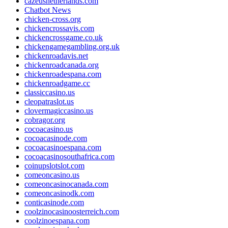
cazeusnetherlands.com
Chatbot News
chicken-cross.org
chickencrossavis.com
chickencrossgame.co.uk
chickengamegambling.org.uk
chickenroadavis.net
chickenroadcanada.org
chickenroadespana.com
chickenroadgame.cc
classiccasino.us
cleopatraslot.us
clovermagiccasino.us
cobragor.org
cocoacasino.us
cocoacasinode.com
cocoacasinoespana.com
cocoacasinosouthafrica.com
coinupslotslot.com
comeoncasino.us
comeoncasinocanada.com
comeoncasinodk.com
conticasinode.com
coolzinocasinoosterreich.com
coolzinoespana.com