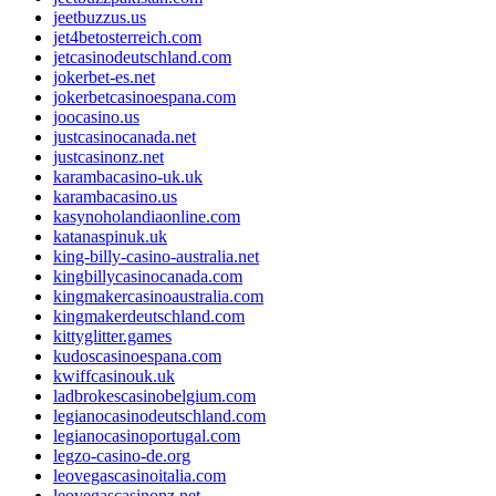
jeetbuzzus.us
jet4betosterreich.com
jetcasinodeutschland.com
jokerbet-es.net
jokerbetcasinoespana.com
joocasino.us
justcasinocanada.net
justcasinonz.net
karambacasino-uk.uk
karambacasino.us
kasynoholandiaonline.com
katanaspinuk.uk
king-billy-casino-australia.net
kingbillycasinocanada.com
kingmakercasinoaustralia.com
kingmakerdeutschland.com
kittyglitter.games
kudoscasinoespana.com
kwiffcasinouk.uk
ladbrokescasinobelgium.com
legianocasinodeutschland.com
legianocasinoportugal.com
legzo-casino-de.org
leovegascasinoitalia.com
leovegascasinonz.net