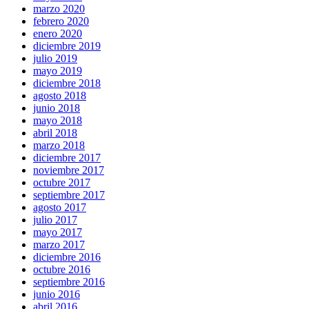
marzo 2020
febrero 2020
enero 2020
diciembre 2019
julio 2019
mayo 2019
diciembre 2018
agosto 2018
junio 2018
mayo 2018
abril 2018
marzo 2018
diciembre 2017
noviembre 2017
octubre 2017
septiembre 2017
agosto 2017
julio 2017
mayo 2017
marzo 2017
diciembre 2016
octubre 2016
septiembre 2016
junio 2016
abril 2016