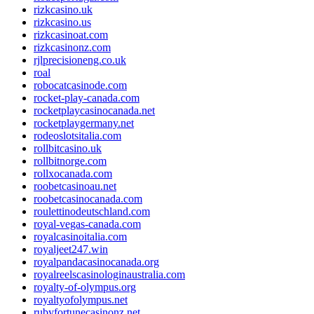
rizkcasino.uk
rizkcasino.us
rizkcasinoat.com
rizkcasinonz.com
rjlprecisioneng.co.uk
roal
robocatcasinode.com
rocket-play-canada.com
rocketplaycasinocanada.net
rocketplaygermany.net
rodeoslotsitalia.com
rollbitcasino.uk
rollbitnorge.com
rollxocanada.com
roobetcasinoau.net
roobetcasinocanada.com
roulettinodeutschland.com
royal-vegas-canada.com
royalcasinoitalia.com
royaljeet247.win
royalpandacasinocanada.org
royalreelscasinologinaustralia.com
royalty-of-olympus.org
royaltyofolympus.net
rubyfortunecasinonz.net