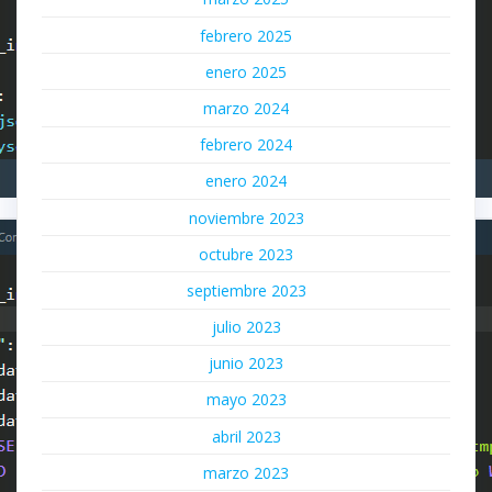
febrero 2025
enero 2025
marzo 2024
febrero 2024
enero 2024
noviembre 2023
octubre 2023
septiembre 2023
julio 2023
junio 2023
mayo 2023
abril 2023
marzo 2023