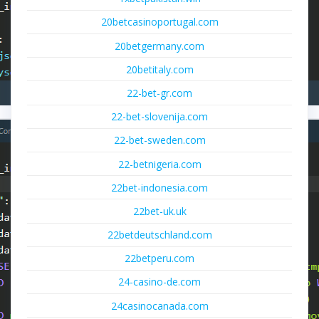
20betcasinoportugal.com
20betgermany.com
20betitaly.com
22-bet-gr.com
22-bet-slovenija.com
22-bet-sweden.com
22-betnigeria.com
22bet-indonesia.com
22bet-uk.uk
22betdeutschland.com
22betperu.com
24-casino-de.com
24casinocanada.com