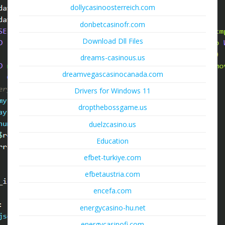
dollycasinoosterreich.com
donbetcasinofr.com
Download Dll Files
dreams-casinous.us
dreamvegascasinocanada.com
Drivers for Windows 11
dropthebossgame.us
duelzcasino.us
Education
efbet-turkiye.com
efbetaustria.com
encefa.com
energycasino-hu.net
energycasinofi.com