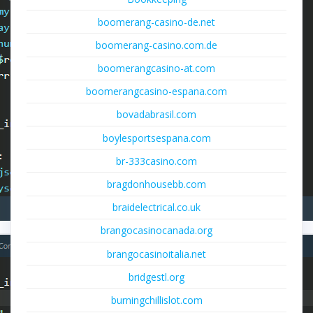
boomerang-casino-de.net
boomerang-casino.com.de
boomerangcasino-at.com
boomerangcasino-espana.com
bovadabrasil.com
boylesportsespana.com
br-333casino.com
bragdonhousebb.com
braidelectrical.co.uk
brangocasinocanada.org
brangocasinoitalia.net
bridgestl.org
burningchillislot.com