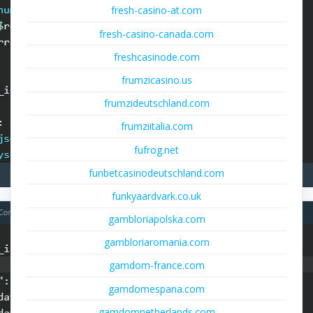
fresh-casino-at.com
fresh-casino-canada.com
freshcasinode.com
frumzicasino.us
frumzideutschland.com
frumziitalia.com
fufrog.net
funbetcasinodeutschland.com
funkyaardvark.co.uk
gambloriapolska.com
gambloriaromania.com
gamdom-france.com
gamdomespana.com
gamdomnetherlands.com