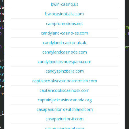
bwin-casino.us
bwincasinoitalia.com
campromotions.net
candyland-casino-es.com
candyland-casino-uk.uk
candylandcasinode.com
candylandcasinoespana.com
candyspinzitalia.com
captaincookscasinoosterreich.com
captaincookscasinosk.com
captainjackcasinocanada.org
casapariurilor-deutchland.com
casapariurilor-it.com
casapariurilor-nl.com