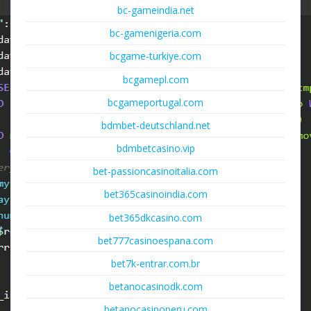
bc-gameindia.net
bc-gamenigeria.com
bcgame-turkiye.com
bcgamepl.com
bcgameportugal.com
bdmbet-deutschland.net
bdmbetcasino.vip
bet-passioncasinoitalia.com
bet365casinoindia.com
bet365dkcasino.com
bet777casinoespana.com
bet7k-entrar.com.br
betanocasinodk.com
betanocasinoperu.com