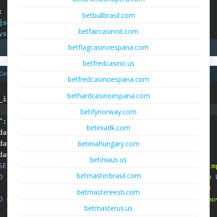
betbullbrasil.com
betfaircasinoit.com
betflagcasinoespana.com
betfredcasino.us
betfredcasinoespana.com
bethardcasinoespana.com
betifynorway.com
betiniadk.com
betiniahungary.com
betiniaus.us
betmasterbrasil.com
betmastereesti.com
betmasterus.us