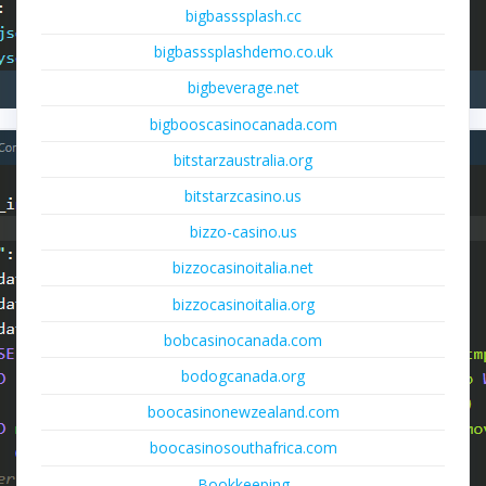
bigbasssplash.cc
bigbasssplashdemo.co.uk
bigbeverage.net
bigbooscasinocanada.com
bitstarzaustralia.org
bitstarzcasino.us
bizzo-casino.us
bizzocasinoitalia.net
bizzocasinoitalia.org
bobcasinocanada.com
bodogcanada.org
boocasinonewzealand.com
boocasinosouthafrica.com
Bookkeeping