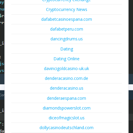
Cryptocurrency News
dafabetcasinoespana.com
dafabetperu.com
dancingdrums.us
Dating
Dating Online
davincigoldcasino-uk.uk
denderacasino.com.de
denderacasino.us
denderaespana.com
diamondspowerslot.com
diceofmagicslot.us
dollycasinodeutschland.com