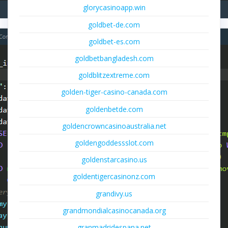
glorycasinoapp.win
goldbet-de.com
goldbet-es.com
goldbetbangladesh.com
goldblitzextreme.com
golden-tiger-casino-canada.com
goldenbetde.com
goldencrowncasinoaustralia.net
goldengoddessslot.com
goldenstarcasino.us
goldentigercasinonz.com
grandivy.us
grandmondialcasinocanada.org
granmadridespana.net